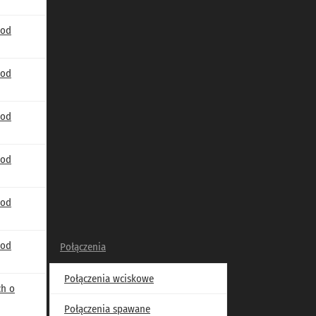
 od
 od
 od
 od
 od
 od
Połączenia
Połączenia wciskowe
ch o
Połączenia spawane