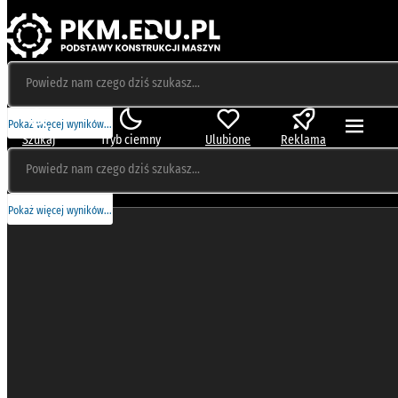
Pokaż więcej wyników...
Szukaj
Tryb ciemny
Ulubione
Reklama
Pokaż więcej wyników...
BAZA WIEDZY
Wiadomości podstawowe
Wały i osie
Łożyska
Łożyska – jak dobieramy?
Łożyska toczne kulkowe
Łożyska toczne wałeczkowe