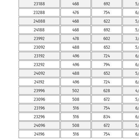
Dwuteowniki szerokostopowe HEM
23188
468
692
5,
Teowniki
23288
476
754
6,
Ceowniki – wymiary
Ceowniki – dane wytrzymałościowe
24088
468
622
5,
Ceowniki ekonomiczne – wymiary
Ceowniki ekonomiczne – dane wytrzymałościowe
24188
468
692
5,
Kątowniki równoramienne – wymiary
23992
478
602
3,
Kątowniki równoramienne – dane wytrzymałościowe
Kątowniki nierównoramienne – wymiary
23092
488
652
5,
Kątowniki nierównoramienne – dane wytrzymałościowe
23192
496
724
6,
Tolerancje i pasowania
Tolerancje wymiarów
23292
496
794
6,
Pasowanie wymiarów
24092
488
652
5,
Zasady pasowania wymiarów
Dobór pasowań wymiarów
24192
496
724
6,
Pasowania według zasady stałego otworu
23996
502
628
4,
Klasy dokładności i odpowiadające im wielkości pól tolerancji
Położenie pól tolerancji względem wymiaru normalnego
23096
508
672
5,
Rysunki sposobu montażu nakrętek łożyskowych
Materiały konstrukcyjne
23196
516
754
6,
Stale
23296
516
834
6,
Żeliwa
Staliwa
24096
508
672
5,
Oznaczenia powłok ochronnych w elementach konstrukcyjnych
24196
516
754
6,
Elementy znormalizowane