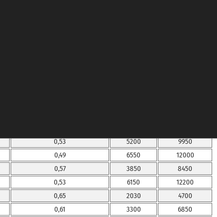
0,64
3250
7100
0,59
4800
9650
0,72
1580
3650
0,68
2980
6050
0,56
4200
8050
0,52
5850
10600
0,60
3850
8400
0,56
5100
10300
0,69
1630
3850
0,64
3100
6400
0,53
5200
9950
0,49
6550
12000
0,57
3850
8450
0,53
6150
12200
0,65
2030
4700
0,61
3300
6850