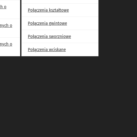
ch o
Połączenia kształtowe
Połączenia gwintowe
nych o
Połączenia sworzniowe
nych o
Połączenia wciskane