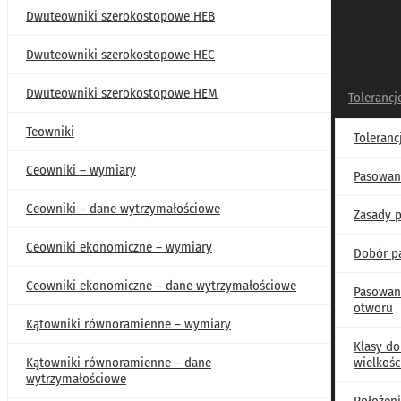
Dwuteowniki szerokostopowe HEB
Dwuteowniki szerokostopowe HEC
Dwuteowniki szerokostopowe HEM
Tolerancj
Teowniki
Toleran
Ceowniki – wymiary
Pasowan
Pkm.edu.pl
Baza wiedzy
Łożyska
Łożyska toczne wałeczkowe
Ło
Ceowniki – dane wytrzymałościowe
Wymiary związane z zabud
Zasady 
Ceowniki ekonomiczne – wymiary
480mm
Dobór p
Ceowniki ekonomiczne – dane wytrzymałościowe
Pasowani
Ocena artykułu:
5.0
na podstawie:
396
opinii
otworu
Pkm.edu.pl
Kątowniki równoramienne – wymiary
Email
Copy
Google
Print
Share
Klasy do
Link
Translate
Kątowniki równoramienne – dane
wielkośc
wytrzymałościowe