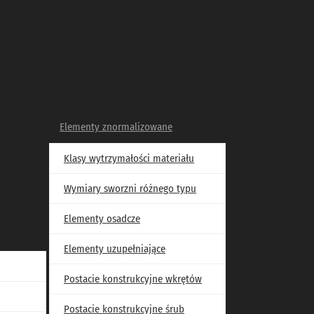
Elementy znormalizowane
wymiarach wałka od 360mm do 480mm
Klasy wytrzymałości materiału
arach wałka od 360mm do
Wymiary sworzni różnego typu
Elementy osadcze
Elementy uzupełniające
Postacie konstrukcyjne wkrętów
Postacie konstrukcyjne śrub