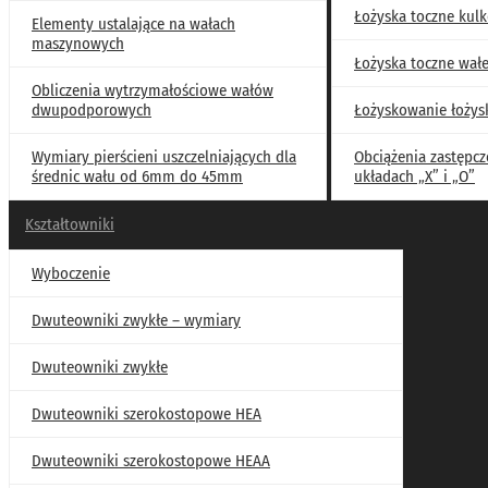
Wymiary łożysk baryłkowych o wymiarach wałka od 110mm d
Łożyska toczne kul
Elementy ustalające na wałach
Wymiary związane z zabudową łożysk baryłkowych o wymiar
maszynowych
Łożyska toczne wał
Łożyska baryłkowe wzdłużne
Obliczenia wytrzymałościowe wałów
Łożyska walcowe wzdłużne jednorzędowe
dwupodporowych
Łożyskowanie łożys
Łożyska walcowe wzdłużne dwurzędowe
Łożyskowanie łożyskami tocznymi
Wymiary pierścieni uszczelniających dla
Obciążenia zastępcz
średnic wału od 6mm do 45mm
układach „X” i „O”
Obciążenia zastępcze łożysk skośnych w układach „X” i „O”
Gwinty
Kształtowniki
Połączenia
Kształtowniki
Wyboczenie
Tolerancje i pasowania
Dwuteowniki zwykłe – wymiary
Materiały konstrukcyjne
Elementy znormalizowane
Dwuteowniki zwykłe
Dwuteowniki szerokostopowe HEA
Dwuteowniki szerokostopowe HEAA