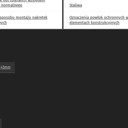
e pól tolerancji względem
Wymiary związane z zabudową łożysk baryłkowych
 normalnego
Staliwa
 sposobu montażu nakrętek
Oznaczenia powłok ochronnych 
wych
elementach konstrukcyjnych
Prędkości maksymalne ×1000 [ob
1
smar stały
m]
5
0,63
0
0,59
do 45mm
0
0,49
0
0,45
0
0,52
0
0,49
0
0,59
0
0,55
0
0,45
0
0,43