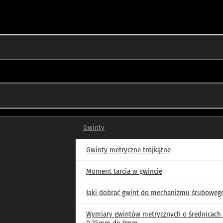
Gwinty
Gwinty metryczne trójkątne
Moment tarcia w gwincie
Jaki dobrać gwint do mechanizmu śruboweg
Wymiary gwintów metrycznych o średnicach