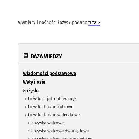
Klasy wytrzymałości materiału
Wymiary sworzni różnego typu
Elementy osadcze
Elementy uzupełniające
Wymiary i nośności łożysk podano
tutaj>
Postacie konstrukcyjne wkrętów
Postacie konstrukcyjne śrub
Postacie konstrukcyjne nakrętek
Postacie konstrukcyjne podkładek
BAZA WIEDZY
Wiadomości podstawowe
Wały i osie
Łożyska
Łożyska – jak dobieramy?
Łożyska toczne kulkowe
Łożyska toczne wałeczkowe
Łożyska walcowe
Łożyska walcowe dwurzędowe