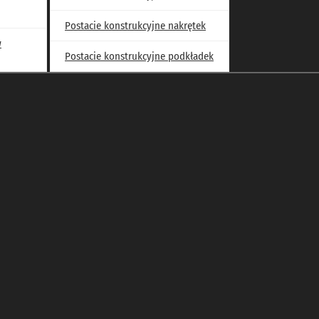
Postacie konstrukcyjne nakrętek
w
Postacie konstrukcyjne podkładek
r/min]
Nośności
C
Co
olej
[kN]
[kN]
0,82
1320
2930
0,77
2370
4700
0,63
3750
7050
0,59
4850
8700
0,68
3100
6600
0,63
4600
9150
0,77
1560
3550
0,72
2510
5150
0,59
3900
7500
0,55
5200
9650