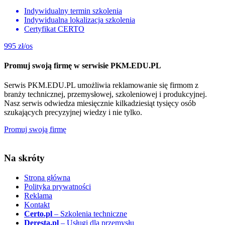
Indywidualny termin szkolenia
Indywidualna lokalizacja szkolenia
Certyfikat CERTO
995
zł/os
Promuj swoją firmę w serwisie PKM.EDU.PL
Serwis PKM.EDU.PL umożliwia reklamowanie się firmom z
branży technicznej, przemysłowej, szkoleniowej i produkcyjnej.
Nasz serwis odwiedza miesięcznie kilkadziesiąt tysięcy osób
szukających precyzyjnej wiedzy i nie tylko.
Promuj swoją firmę
Na skróty
Strona główna
Polityka prywatności
Reklama
Kontakt
Certo.pl
– Szkolenia techniczne
Deresta.pl
– Usługi dla przemysłu