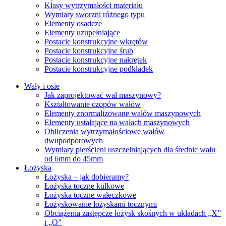
Klasy wytrzymałości materiału
Wymiary sworzni różnego typu
Elementy osadcze
Elementy uzupełniające
Postacie konstrukcyjne wkrętów
Postacie konstrukcyjne śrub
Postacie konstrukcyjne nakrętek
Postacie konstrukcyjne podkładek
Wały i osie
Jak zaprojektować wał maszynowy?
Kształtowanie czopów wałów
Elementy znormalizowane wałów maszynowych
Elementy ustalające na wałach maszynowych
Obliczenia wytrzymałościowe wałów
dwupodporowych
Wymiary pierścieni uszczelniających dla średnic wału
od 6mm do 45mm
Łożyska
Łożyska – jak dobieramy?
Łożyska toczne kulkowe
Łożyska toczne wałeczkowe
Łożyskowanie łożyskami tocznymi
Obciążenia zastępcze łożysk skośnych w układach „X”
i „O”