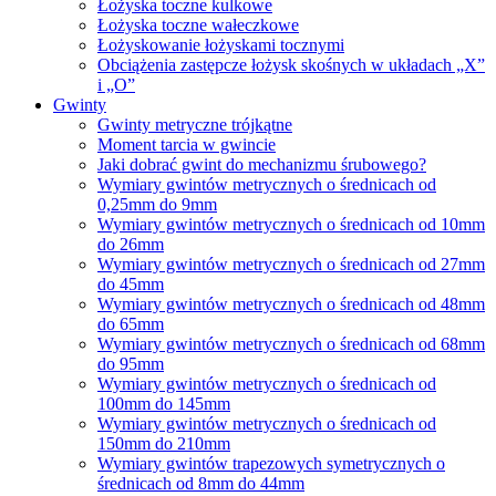
Łożyska toczne kulkowe
Łożyska toczne wałeczkowe
Łożyskowanie łożyskami tocznymi
Obciążenia zastępcze łożysk skośnych w układach „X”
i „O”
Gwinty
Gwinty metryczne trójkątne
Moment tarcia w gwincie
Jaki dobrać gwint do mechanizmu śrubowego?
Wymiary gwintów metrycznych o średnicach od
0,25mm do 9mm
Wymiary gwintów metrycznych o średnicach od 10mm
do 26mm
Wymiary gwintów metrycznych o średnicach od 27mm
do 45mm
Wymiary gwintów metrycznych o średnicach od 48mm
do 65mm
Wymiary gwintów metrycznych o średnicach od 68mm
do 95mm
Wymiary gwintów metrycznych o średnicach od
100mm do 145mm
Wymiary gwintów metrycznych o średnicach od
150mm do 210mm
Wymiary gwintów trapezowych symetrycznych o
średnicach od 8mm do 44mm