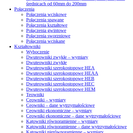
średnicach od 60mm do 200mm
Połączenia
Połączenia wciskowe
Połączenia spawane
Połączenia kształtowe
Połączenia gwintowe
Połączenia sworzniowe
Połączenia wciskane
Kształtowniki
Wyboczenie
Dwuteowniki zwykłe – wymiary
Dwuteowniki zwykłe
Dwuteowniki szerokostopowe HEA
Dwuteowniki szerokostopowe HEAA
Dwuteowniki szerokostopowe HEB
Dwuteowniki szerokostopowe HEC
Dwuteowniki szerokostopowe HEM
Teowniki
Ceowniki – wymiary
Ceowniki – dane wytrzymałościowe
Ceowniki ekonomiczne – wymiary
Ceowniki ekonomiczne – dane wytrzymałościowe
Kątowniki równoramienne – wymiary
Kątowniki równoramienne – dane wytrzymałościowe
Kątowniki nierównoramienne – wymiary