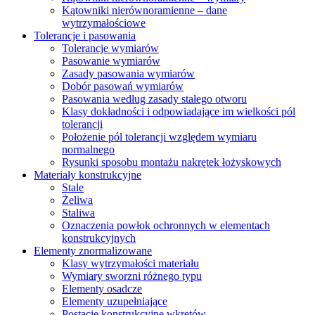
Kątowniki nierównoramienne – dane
wytrzymałościowe
Tolerancje i pasowania
Tolerancje wymiarów
Pasowanie wymiarów
Zasady pasowania wymiarów
Dobór pasowań wymiarów
Pasowania według zasady stałego otworu
Klasy dokładności i odpowiadające im wielkości pól
tolerancji
Położenie pól tolerancji względem wymiaru
normalnego
Rysunki sposobu montażu nakrętek łożyskowych
Materiały konstrukcyjne
Stale
Żeliwa
Staliwa
Oznaczenia powłok ochronnych w elementach
konstrukcyjnych
Elementy znormalizowane
Klasy wytrzymałości materiału
Wymiary sworzni różnego typu
Elementy osadcze
Elementy uzupełniające
Postacie konstrukcyjne wkrętów