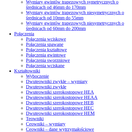
Wymiary gwintów trapezowych symetrycznych o
średnicach od 46mm do 170mm
Wymiary gwintów trapezowych niesymetrycznych o
średnicach od 10mm do 55mm
Wymiary gwintów trapezowych niesymetrycznych o
średnicach od 60mm do 200mm
Połączenia
Połączenia wciskowe
Połączenia spawane
Połączenia kształtowe
Połączenia gwintowe
Połączenia sworzniowe
Połączenia wciskane
Kształtowniki
Wyboczenie
Dwuteowniki zwykłe – wymiary
Dwuteowniki zwykłe
Dwuteowniki szerokostopowe HEA
Dwuteowniki szerokostopowe HEAA
Dwuteowniki szerokostopowe HEB
Dwuteowniki szerokostopowe HEC
Dwuteowniki szerokostopowe HEM
Teowniki
Ceowniki – wymiary
Ceowniki – dane wytrzymałościowe