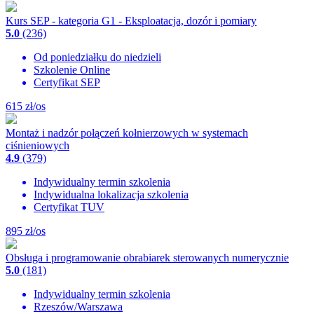
Kurs SEP - kategoria G1 - Eksploatacja, dozór i pomiary
5.0
(236)
Od poniedziałku do niedzieli
Szkolenie Online
Certyfikat SEP
615
zł/os
Montaż i nadzór połączeń kołnierzowych w systemach
ciśnieniowych
4.9
(379)
Indywidualny termin szkolenia
Indywidualna lokalizacja szkolenia
Certyfikat TUV
895
zł/os
Obsługa i programowanie obrabiarek sterowanych numerycznie
5.0
(181)
Indywidualny termin szkolenia
Rzeszów/Warszawa