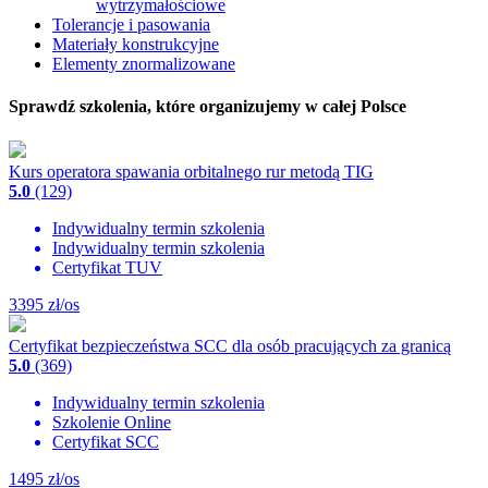
wytrzymałościowe
Tolerancje i pasowania
Materiały konstrukcyjne
Elementy znormalizowane
Sprawdź szkolenia, które organizujemy w całej Polsce
Kurs operatora spawania orbitalnego rur metodą TIG
5.0
(129)
Indywidualny termin szkolenia
Indywidualny termin szkolenia
Certyfikat TUV
3395
zł/os
Certyfikat bezpieczeństwa SCC dla osób pracujących za granicą
5.0
(369)
Indywidualny termin szkolenia
Szkolenie Online
Certyfikat SCC
1495
zł/os