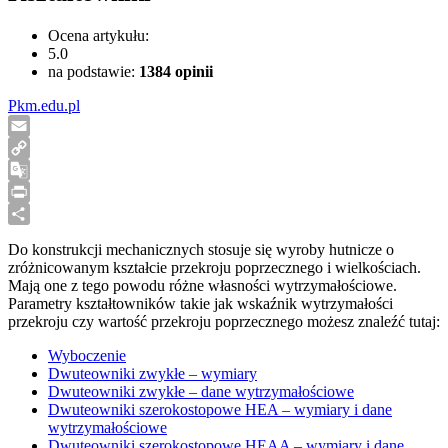
Ocena artykułu:
5.0
na podstawie:
1384
opinii
Pkm.edu.pl
Email
Copy
Link
Google
Translate
Print
Share
Do konstrukcji mechanicznych stosuje się wyroby hutnicze o
zróżnicowanym kształcie przekroju poprzecznego i wielkościach.
Mają one z tego powodu różne własności wytrzymałościowe.
Parametry kształtowników takie jak wskaźnik wytrzymałości
przekroju czy wartość przekroju poprzecznego możesz znaleźć tutaj:
Wyboczenie
Dwuteowniki zwykłe – wymiary
Dwuteowniki zwykłe – dane wytrzymałościowe
Dwuteowniki szerokostopowe HEA – wymiary i dane
wytrzymałościowe
Dwuteowniki szerokostopowe HEAA – wymiary i dane