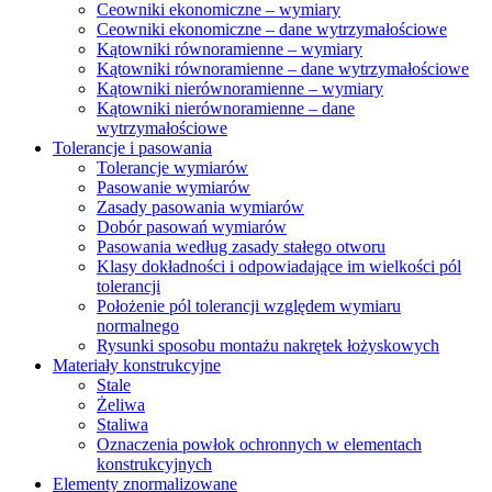
Ceowniki ekonomiczne – wymiary
Ceowniki ekonomiczne – dane wytrzymałościowe
Kątowniki równoramienne – wymiary
Kątowniki równoramienne – dane wytrzymałościowe
Kątowniki nierównoramienne – wymiary
Kątowniki nierównoramienne – dane
wytrzymałościowe
Tolerancje i pasowania
Tolerancje wymiarów
Pasowanie wymiarów
Zasady pasowania wymiarów
Dobór pasowań wymiarów
Pasowania według zasady stałego otworu
Klasy dokładności i odpowiadające im wielkości pól
tolerancji
Położenie pól tolerancji względem wymiaru
normalnego
Rysunki sposobu montażu nakrętek łożyskowych
Materiały konstrukcyjne
Stale
Żeliwa
Staliwa
Oznaczenia powłok ochronnych w elementach
konstrukcyjnych
Elementy znormalizowane