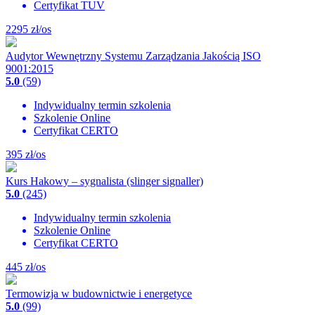
Certyfikat TUV
2295
zł/os
Audytor Wewnętrzny Systemu Zarządzania Jakością ISO
9001:2015
5.0
(59)
Indywidualny termin szkolenia
Szkolenie Online
Certyfikat CERTO
395
zł/os
Kurs Hakowy – sygnalista (slinger signaller)
5.0
(245)
Indywidualny termin szkolenia
Szkolenie Online
Certyfikat CERTO
445
zł/os
Termowizja w budownictwie i energetyce
5.0
(99)