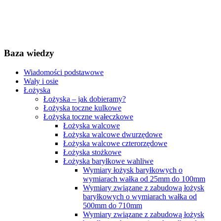
Baza wiedzy
Wiadomości podstawowe
Wały i osie
Łożyska
Łożyska – jak dobieramy?
Łożyska toczne kulkowe
Łożyska toczne wałeczkowe
Łożyska walcowe
Łożyska walcowe dwurzędowe
Łożyska walcowe czterorzędowe
Łożyska stożkowe
Łożyska baryłkowe wahliwe
Wymiary łożysk baryłkowych o
wymiarach wałka od 25mm do 100mm
Wymiary związane z zabudową łożysk
baryłkowych o wymiarach wałka od
500mm do 710mm
Wymiary związane z zabudową łożysk