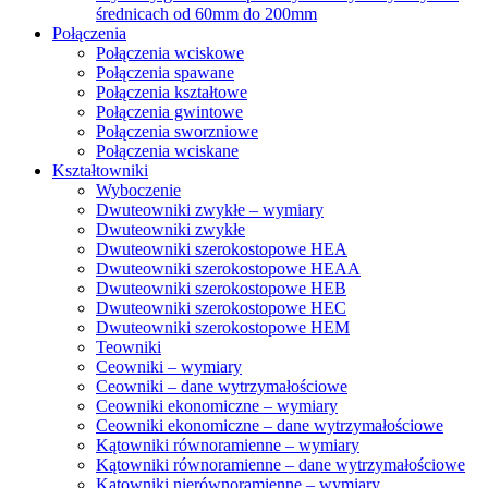
średnicach od 60mm do 200mm
Połączenia
Połączenia wciskowe
Połączenia spawane
Połączenia kształtowe
Połączenia gwintowe
Połączenia sworzniowe
Połączenia wciskane
Kształtowniki
Wyboczenie
Dwuteowniki zwykłe – wymiary
Dwuteowniki zwykłe
Dwuteowniki szerokostopowe HEA
Dwuteowniki szerokostopowe HEAA
Dwuteowniki szerokostopowe HEB
Dwuteowniki szerokostopowe HEC
Dwuteowniki szerokostopowe HEM
Teowniki
Ceowniki – wymiary
Ceowniki – dane wytrzymałościowe
Ceowniki ekonomiczne – wymiary
Ceowniki ekonomiczne – dane wytrzymałościowe
Kątowniki równoramienne – wymiary
Kątowniki równoramienne – dane wytrzymałościowe
Kątowniki nierównoramienne – wymiary