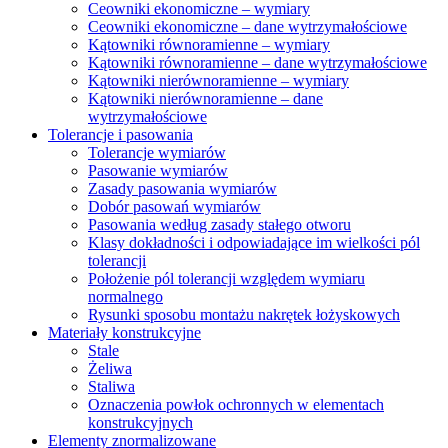
Ceowniki ekonomiczne – wymiary
Ceowniki ekonomiczne – dane wytrzymałościowe
Kątowniki równoramienne – wymiary
Kątowniki równoramienne – dane wytrzymałościowe
Kątowniki nierównoramienne – wymiary
Kątowniki nierównoramienne – dane
wytrzymałościowe
Tolerancje i pasowania
Tolerancje wymiarów
Pasowanie wymiarów
Zasady pasowania wymiarów
Dobór pasowań wymiarów
Pasowania według zasady stałego otworu
Klasy dokładności i odpowiadające im wielkości pól
tolerancji
Położenie pól tolerancji względem wymiaru
normalnego
Rysunki sposobu montażu nakrętek łożyskowych
Materiały konstrukcyjne
Stale
Żeliwa
Staliwa
Oznaczenia powłok ochronnych w elementach
konstrukcyjnych
Elementy znormalizowane