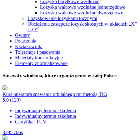
Łożyska baryłkowe wzdłużne
Łożyska walcowe wzdłużne jednorzędowe
Łożyska walcowe wzdłużne dwurzędowe
Łożyskowanie łożyskami tocznymi
Obciążenia zastępcze łożysk skośnych w układach „X”
i „O”
Gwinty
Połączenia
Kształtowniki
Tolerancje i pasowania
Materiały konstrukcyjne
Elementy znormalizowane
Sprawdź szkolenia, które organizujemy w całej Polsce
Kurs operatora spawania orbitalnego rur metodą TIG
5.0
(129)
Indywidualny termin szkolenia
Indywidualny termin szkolenia
Certyfikat TUV
3395
zł/os