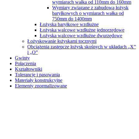
wymiarach wałka od 110mm do 160mm
Wymiary związane z zabudową łożysk
baryłkowych o wymiarach wałka od
750mm do 1400mm
Łożyska baryłkowe wzdłużne
Łożyska walcowe wzdłużne jednorzędowe
Łożyska walcowe wzdłużne dwurzędowe
Łożyskowanie łożyskami tocznymi
Obciążenia zastępcze łożysk skośnych w układach „X”
i „O”
Gwinty
Połączenia
Kształtowniki
Tolerancje i pasowania
Materiały konstrukcyjne
Elementy znormalizowane