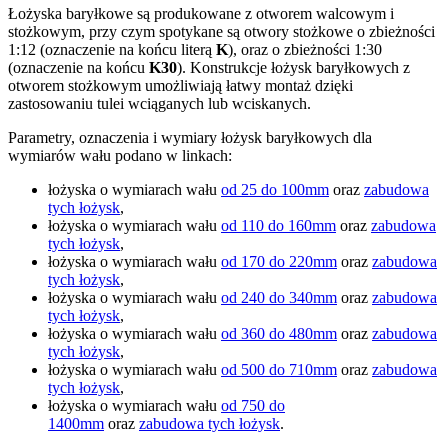
Łożyska baryłkowe są produkowane z otworem walcowym i
stożkowym, przy czym spotykane są otwory stożkowe o zbieżności
1:12 (oznaczenie na końcu literą
K
), oraz o zbieżności 1:30
(oznaczenie na końcu
K30
). Konstrukcje łożysk baryłkowych z
otworem stożkowym umożliwiają łatwy montaż dzięki
zastosowaniu tulei wciąganych lub wciskanych.
Parametry, oznaczenia i wymiary łożysk baryłkowych dla
wymiarów wału podano w linkach:
łożyska o wymiarach wału
od 25 do 100mm
oraz
zabudowa
tych łożysk
,
łożyska o wymiarach wału
od 110 do 160mm
oraz
zabudowa
tych łożysk
,
łożyska o wymiarach wału
od 170 do 220mm
oraz
zabudowa
tych łożysk
,
łożyska o wymiarach wału
od 240 do 340mm
oraz
zabudowa
tych łożysk
,
łożyska o wymiarach wału
od 360 do 480mm
oraz
zabudowa
tych łożysk
,
łożyska o wymiarach wału
od 500 do 710mm
oraz
zabudowa
tych łożysk
,
łożyska o wymiarach wału
od 750 do
1400mm
oraz
zabudowa tych łożysk
.