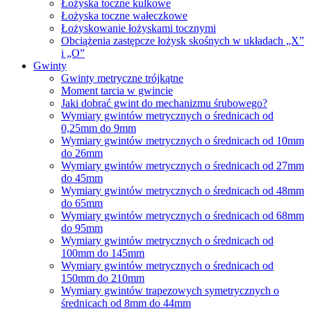
Łożyska toczne kulkowe
Łożyska toczne wałeczkowe
Łożyskowanie łożyskami tocznymi
Obciążenia zastępcze łożysk skośnych w układach „X”
i „O”
Gwinty
Gwinty metryczne trójkątne
Moment tarcia w gwincie
Jaki dobrać gwint do mechanizmu śrubowego?
Wymiary gwintów metrycznych o średnicach od
0,25mm do 9mm
Wymiary gwintów metrycznych o średnicach od 10mm
do 26mm
Wymiary gwintów metrycznych o średnicach od 27mm
do 45mm
Wymiary gwintów metrycznych o średnicach od 48mm
do 65mm
Wymiary gwintów metrycznych o średnicach od 68mm
do 95mm
Wymiary gwintów metrycznych o średnicach od
100mm do 145mm
Wymiary gwintów metrycznych o średnicach od
150mm do 210mm
Wymiary gwintów trapezowych symetrycznych o
średnicach od 8mm do 44mm