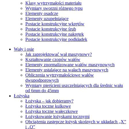
Klasy wytrzymałości materiału
Wymiary sworzni różnego typu
Elementy osadcze
Elementy uzupełniające
Postacie konstrukcyjne wkrętów
Postacie konstrukcyjne śrub
Postacie konstrukcyjne nakrętek
Postacie konstrukcyjne podkładek
Wały i osie
Jak zaprojektować wał maszynowy?
Kształtowanie czopów wałów
Elementy znormalizowane wałów maszynowych
Elementy ustalające na wałach maszynowych
Obliczenia wytrzymałościowe wałów
dwupodporowych
Wymiary pierścieni uszczelniających dla średnic wału
od 6mm do 45mm
Łożyska
Łożyska – jak dobieramy?
Łożyska toczne kulkowe
Łożyska toczne wałeczkowe
Łożyskowanie łożyskami tocznymi
Obciążenia zastępcze łożysk skośnych w układach „X”
i „O”