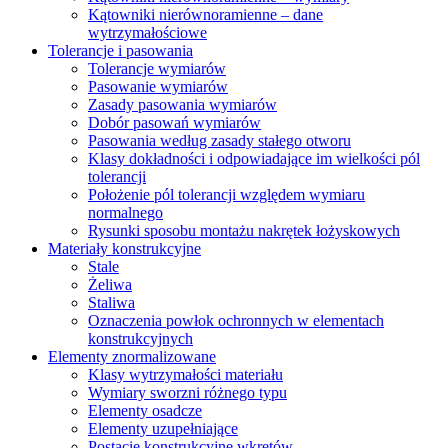
Kątowniki nierównoramienne – dane
wytrzymałościowe
Tolerancje i pasowania
Tolerancje wymiarów
Pasowanie wymiarów
Zasady pasowania wymiarów
Dobór pasowań wymiarów
Pasowania według zasady stałego otworu
Klasy dokładności i odpowiadające im wielkości pól
tolerancji
Położenie pól tolerancji względem wymiaru
normalnego
Rysunki sposobu montażu nakrętek łożyskowych
Materiały konstrukcyjne
Stale
Żeliwa
Staliwa
Oznaczenia powłok ochronnych w elementach
konstrukcyjnych
Elementy znormalizowane
Klasy wytrzymałości materiału
Wymiary sworzni różnego typu
Elementy osadcze
Elementy uzupełniające
Postacie konstrukcyjne wkrętów