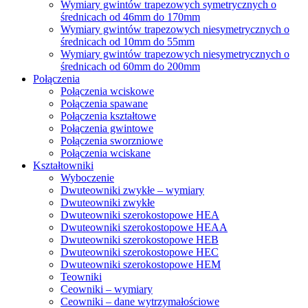
Wymiary gwintów trapezowych symetrycznych o
średnicach od 46mm do 170mm
Wymiary gwintów trapezowych niesymetrycznych o
średnicach od 10mm do 55mm
Wymiary gwintów trapezowych niesymetrycznych o
średnicach od 60mm do 200mm
Połączenia
Połączenia wciskowe
Połączenia spawane
Połączenia kształtowe
Połączenia gwintowe
Połączenia sworzniowe
Połączenia wciskane
Kształtowniki
Wyboczenie
Dwuteowniki zwykłe – wymiary
Dwuteowniki zwykłe
Dwuteowniki szerokostopowe HEA
Dwuteowniki szerokostopowe HEAA
Dwuteowniki szerokostopowe HEB
Dwuteowniki szerokostopowe HEC
Dwuteowniki szerokostopowe HEM
Teowniki
Ceowniki – wymiary
Ceowniki – dane wytrzymałościowe