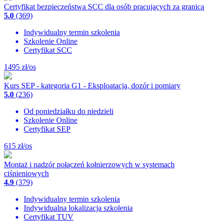
Certyfikat bezpieczeństwa SCC dla osób pracujących za granicą
5.0
(369)
Indywidualny termin szkolenia
Szkolenie Online
Certyfikat SCC
1495
zł/os
Kurs SEP - kategoria G1 - Eksploatacja, dozór i pomiary
5.0
(236)
Od poniedziałku do niedzieli
Szkolenie Online
Certyfikat SEP
615
zł/os
Montaż i nadzór połączeń kołnierzowych w systemach
ciśnieniowych
4.9
(379)
Indywidualny termin szkolenia
Indywidualna lokalizacja szkolenia
Certyfikat TUV