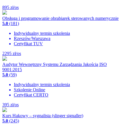
895
zł/os
Obsługa i programowanie obrabiarek sterowanych numerycznie
5.0
(181)
Indywidualny termin szkolenia
Rzeszów/Warszawa
Certyfikat TUV
2295
zł/os
Audytor Wewnętrzny Systemu Zarządzania Jakością ISO
9001:2015
5.0
(59)
Indywidualny termin szkolenia
Szkolenie Online
Certyfikat CERTO
395
zł/os
Kurs Hakowy – sygnalista (slinger signaller)
5.0
(245)