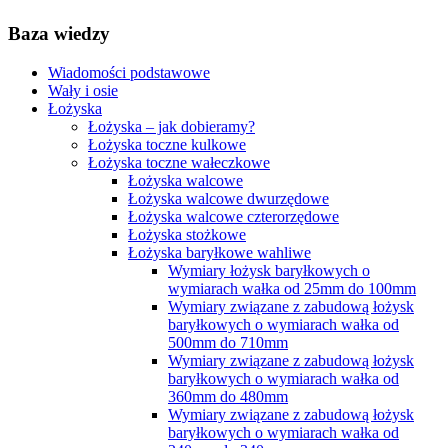
Baza wiedzy
Wiadomości podstawowe
Wały i osie
Łożyska
Łożyska – jak dobieramy?
Łożyska toczne kulkowe
Łożyska toczne wałeczkowe
Łożyska walcowe
Łożyska walcowe dwurzędowe
Łożyska walcowe czterorzędowe
Łożyska stożkowe
Łożyska baryłkowe wahliwe
Wymiary łożysk baryłkowych o
wymiarach wałka od 25mm do 100mm
Wymiary związane z zabudową łożysk
baryłkowych o wymiarach wałka od
500mm do 710mm
Wymiary związane z zabudową łożysk
baryłkowych o wymiarach wałka od
360mm do 480mm
Wymiary związane z zabudową łożysk
baryłkowych o wymiarach wałka od