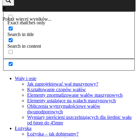
Pokaż więcej wyników...
Exact matches only
Search in title
Search in content
Wały i osie
Jak zaprojektować wał maszynowy?
Kształtowanie czopów wałów
Elementy znormalizowane wałów maszynowych
Elementy ustalające na wałach maszynowych
Obliczenia wytrzymałościowe wałów
dwupodporowych
Wymiary pierścieni uszczelniających dla średnic wału
od 6mm do 45mm
Łożyska
Łożyska – jak dobieramy?