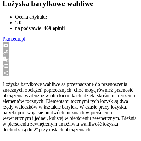
Łożyska baryłkowe wahliwe
Ocena artykułu:
5.0
na podstawie:
469
opinii
Pkm.edu.pl
Email
Copy
Link
Google
Translate
Print
Share
Łożyska baryłkowe wahliwe są przeznaczone do przenoszenia
znacznych obciążeń poprzecznych, choć mogą również przenosić
obciążenia wzdłużne w obu kierunkach, dzięki skośnemu ułożeniu
elementów tocznych. Elementami tocznymi tych łożysk są dwa
rzędy wałeczków w kształcie baryłek. W czasie pracy łożyska,
baryłki poruszają się po dwóch bieżniach w pierścieniu
wewnętrznym i jednej, kulistej w pierścieniu zewnętrznym. Bieżnia
w pierścieniu zewnętrznym umożliwia wahliwość łożyska
dochodzącą do 2º przy niskich obciążeniach.