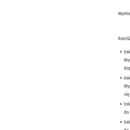
Wymia
Rozróż
tol
Wym
do
tol
Wym
si
tol
do
tol