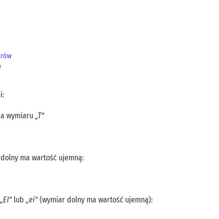
w
i:
cja wymiaru
„T”
r dolny ma wartość ujemną:
„EI”
lub
„ei”
(wymiar dolny ma wartość ujemną):