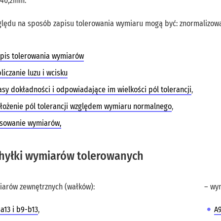
 40,2mm.
ględu na sposób zapisu tolerowania wymiaru mogą być: znormalizow
pis tolerowania wymiarów
liczanie luzu i wcisku
asy dokładności i odpowiadające im wielkości pól tolerancji
,
łożenie pól tolerancji względem wymiaru normalnego
,
sowanie wymiarów,
hyłki wymiarów tolerowanych
iarów zewnętrznych (wałków):
– wy
a13 i b9-b13
,
A9