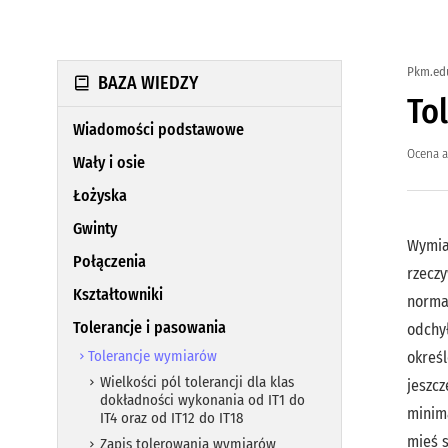
Pkm.ed
BAZA WIEDZY
To
Wiadomości podstawowe
Ocena a
Wały i osie
Łożyska
Gwinty
Wymia
Połączenia
rzecz
Kształtowniki
norma
Tolerancje i pasowania
odchy
Tolerancje wymiarów
okreś
Wielkości pól tolerancji dla klas
jeszcz
dokładności wykonania od IT1 do
minima
IT4 oraz od IT12 do IT18
mieś 
Zapis tolerowania wymiarów