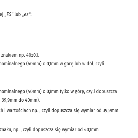
nej
„ES”
lub
„es”
:
 znakiem np. 40±0,1.
nominalnego (40mm) o 0,1mm w górę lub w dół, czyli
nominalnego (40mm) o 0,1mm tylko w górę, czyli dopuszcza
od 39,9mm do 40mm).
h i wartościach np.
, czyli dopuszcza się wymiar od 39,9mm
znaku, np.
, czyli dopuszcza się wymiar od 40,1mm