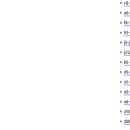
c8-
e6-
f6-
h3-
j5-
js1
k5-
n5-
s5-
u5-
x6-
z10
zb8