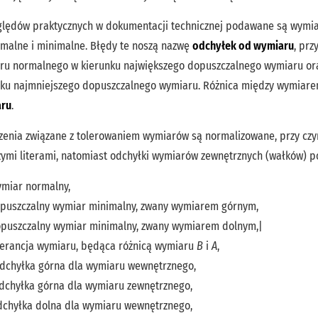
ględów praktycznych w dokumentacji technicznej podawane są wymia
malne i minimalne. Błędy te noszą nazwę
odchyłek od wymiaru
, prz
ru normalnego w kierunku największego dopuszczalnego wymiaru o
nku najmniejszego dopuszczalnego wymiaru. Różnica między wymia
ru
.
zenia związane z tolerowaniem wymiarów są normalizowane, przy c
żymi literami, natomiast odchyłki wymiarów zewnętrznych (wałków) p
miar normalny,
puszczalny wymiar minimalny, zwany wymiarem górnym,
puszczalny wymiar minimalny, zwany wymiarem dolnym,|
lerancja wymiaru, będąca różnicą wymiaru
B
i
A
,
dchyłka górna dla wymiaru wewnętrznego,
dchyłka górna dla wymiaru zewnętrznego,
chyłka dolna dla wymiaru wewnętrznego,