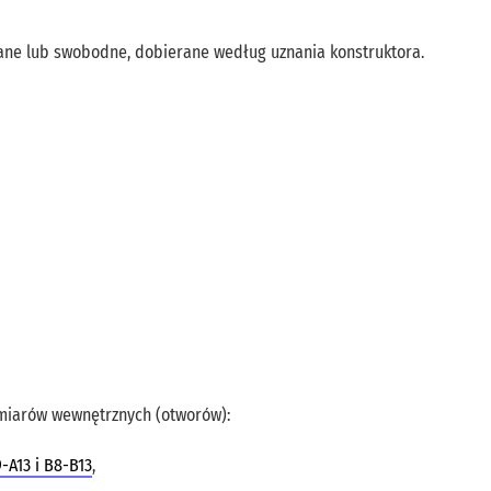
ane lub swobodne, dobierane według uznania konstruktora.
miarów wewnętrznych (otworów):
-A13 i B8-B13
,