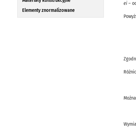
Materiały konstrukcyjne
ei
– od
Elementy znormalizowane
Powyż
Zgodn
Różni
Można 
Wymia