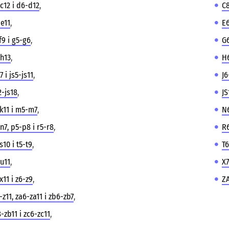
c12 i d6-d12
,
C8
e11
,
E6
f9 i g5-g6
,
G6
h13
,
H
j7 i js5-js11
,
J6
2-js18
,
JS
k11 i m5-m7
,
N6
n7, p5-p8 i r5-r8
,
R6
s10 i t5-t9
,
T6
u11
,
X7
x11 i z6-z9
,
ZA
-z11, za6-za11 i zb6-zb7
,
-zb11 i zc6-zc11
,