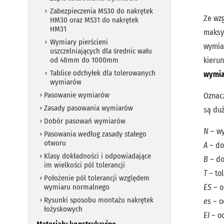
Zabezpieczenia MS30 do nakrętek
Ze wz
HM30 oraz MS31 do nakrętek
HM31
maksy
Wymiary pierścieni
wymia
uszczelniających dla średnic wału
od 48mm do 1000mm
kieru
Tablice odchyłek dla tolerowanych
wymia
wymiarów
Pasowanie wymiarów
Oznac
Zasady pasowania wymiarów
są du
Dobór pasowań wymiarów
N
– wy
Pasowania według zasady stałego
otworu
A
– do
Klasy dokładności i odpowiadające
B
– do
im wielkości pól tolerancji
T
– to
Położenie pól tolerancji względem
wymiaru normalnego
ES
– o
Rysunki sposobu montażu nakrętek
es
– o
łożyskowych
EI
– od