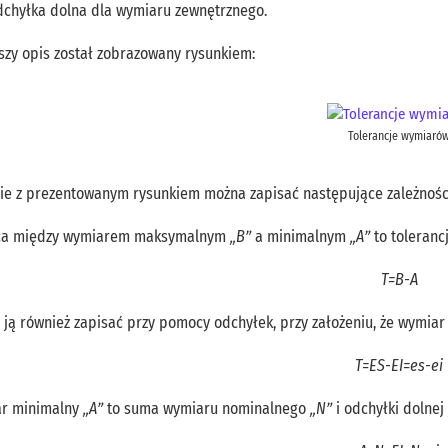
chyłka dolna dla wymiaru zewnętrznego.
szy opis został zobrazowany rysunkiem:
Tolerancje wymiaró
ie z prezentowanym rysunkiem można zapisać następujące zależnośc
ca między wymiarem maksymalnym
„B”
a minimalnym
„A”
to toleran
T=B-A
ją również zapisać przy pomocy odchyłek, przy założeniu, że wymia
T=ES-EI=es-ei
r minimalny
„A”
to suma wymiaru nominalnego
„N”
i odchyłki dolnej