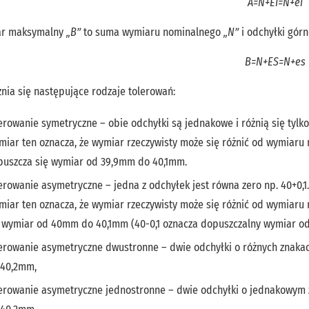
A=N+EI=N+ei
r maksymalny
„B”
to suma wymiaru nominalnego
„N”
i odchyłki gór
B=N+ES=N+es
nia się następujące rodzaje tolerowań:
erowanie symetryczne – obie odchyłki są jednakowe i różnią się tylko
iar ten oznacza, że wymiar rzeczywisty może się różnić od wymiaru 
puszcza się wymiar od 39,9mm do 40,1mm.
erowanie asymetryczne – jedna z odchyłek jest równa zero np. 40+0,1.
iar ten oznacza, że wymiar rzeczywisty może się różnić od wymiaru 
ę wymiar od 40mm do 40,1mm (40-0,1 oznacza dopuszczalny wymiar 
erowanie asymetryczne dwustronne – dwie odchyłki o różnych znakac
 40,2mm,
erowanie asymetryczne jednostronne – dwie odchyłki o jednakowym 