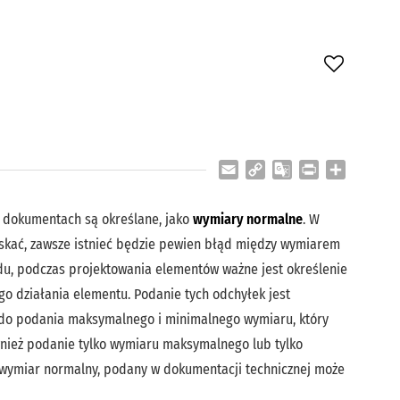
Email
Copy
Google
Print
Share
Link
Translate
 dokumentach są określane, jako
wymiary normalne
. W
yskać, zawsze istnieć będzie pewien błąd między wymiarem
u, podczas projektowania elementów ważne jest określenie
o działania elementu. Podanie tych odchyłek jest
 do podania maksymalnego i minimalnego wymiaru, który
wnież podanie tylko wymiaru maksymalnego lub tylko
dy wymiar normalny, podany w dokumentacji technicznej może