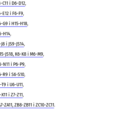
-C11 i D6-D12
,
-E12 i F6-F9
,
-G9 i H15-H18
,
6-H14
,
-J8 i JS9-JS14
,
15-JS18, K6-K8 i M6-M9
,
-N11 i P6-P9
,
-R9 i S6-S10
,
-T9 i U6-U11
,
-X11 i Z7-Z11
,
7-ZA11, ZB8-ZB11 i ZC10-ZC11
.