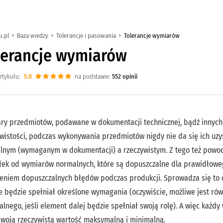
u.pl
Baza wiedzy
Tolerancje i pasowania
Tolerancje wymiarów
lerancje wymiarów
rtykułu:
5.0
na podstawie:
552
opinii
ry przedmiotów, podawane w dokumentacji technicznej, bądź innych
ywistości, podczas wykonywania przedmiotów nigdy nie da się ich uz
lnym (wymaganym w dokumentacji) a rzeczywistym. Z tego też powod
łek od wymiarów normalnych, które są dopuszczalne dla prawidłoweg
leniem dopuszczalnych błędów podczas produkcji. Sprowadza się to
e będzie spełniał określone wymagania (oczywiście, możliwe jest ró
lnego, jeśli element dalej będzie spełniał swoją rolę). A więc każ
swoją rzeczywistą wartość maksymalną i minimalną.