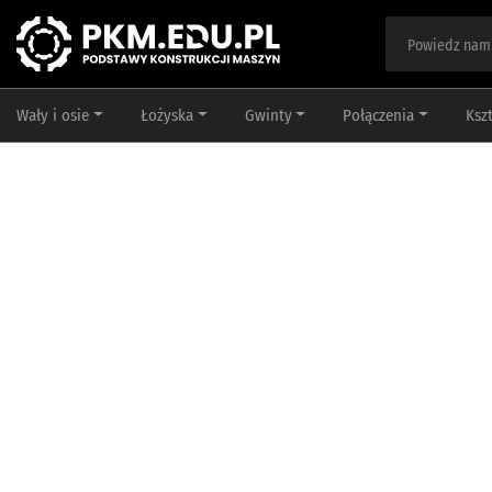
Wały i osie
Łożyska
Gwinty
Połączenia
Ksz