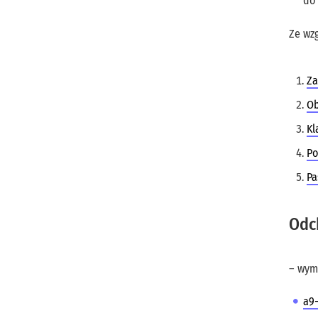
do
Ze wz
Za
Ob
Kl
Po
Pa
Odc
– wym
a9-