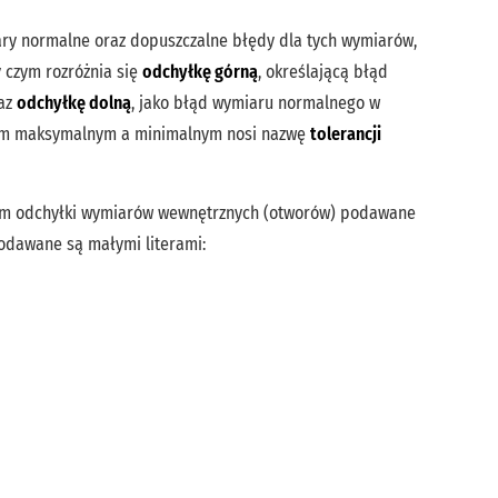
ry normalne oraz dopuszczalne błędy dla tych wymiarów,
y czym rozróżnia się
odchyłkę górną
, określającą błąd
raz
odchyłkę dolną
, jako błąd wymiaru normalnego w
rem maksymalnym a minimalnym nosi nazwę
tolerancji
zym odchyłki wymiarów wewnętrznych (otworów) podawane
odawane są małymi literami: