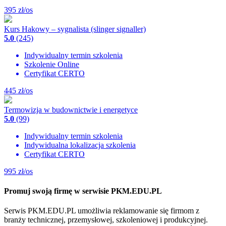
395
zł/os
Kurs Hakowy – sygnalista (slinger signaller)
5.0
(245)
Indywidualny termin szkolenia
Szkolenie Online
Certyfikat CERTO
445
zł/os
Termowizja w budownictwie i energetyce
5.0
(99)
Indywidualny termin szkolenia
Indywidualna lokalizacja szkolenia
Certyfikat CERTO
995
zł/os
Promuj swoją firmę w serwisie PKM.EDU.PL
Serwis PKM.EDU.PL umożliwia reklamowanie się firmom z
branży technicznej, przemysłowej, szkoleniowej i produkcyjnej.