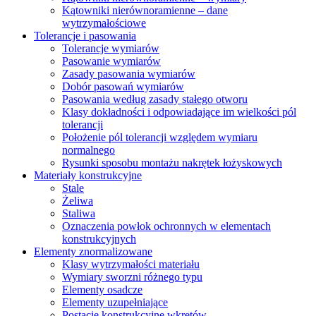
Kątowniki nierównoramienne – dane
wytrzymałościowe
Tolerancje i pasowania
Tolerancje wymiarów
Pasowanie wymiarów
Zasady pasowania wymiarów
Dobór pasowań wymiarów
Pasowania według zasady stałego otworu
Klasy dokładności i odpowiadające im wielkości pól
tolerancji
Położenie pól tolerancji względem wymiaru
normalnego
Rysunki sposobu montażu nakrętek łożyskowych
Materiały konstrukcyjne
Stale
Żeliwa
Staliwa
Oznaczenia powłok ochronnych w elementach
konstrukcyjnych
Elementy znormalizowane
Klasy wytrzymałości materiału
Wymiary sworzni różnego typu
Elementy osadcze
Elementy uzupełniające
Postacie konstrukcyjne wkrętów