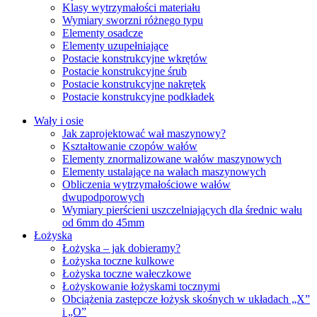
Klasy wytrzymałości materiału
Wymiary sworzni różnego typu
Elementy osadcze
Elementy uzupełniające
Postacie konstrukcyjne wkrętów
Postacie konstrukcyjne śrub
Postacie konstrukcyjne nakrętek
Postacie konstrukcyjne podkładek
Wały i osie
Jak zaprojektować wał maszynowy?
Kształtowanie czopów wałów
Elementy znormalizowane wałów maszynowych
Elementy ustalające na wałach maszynowych
Obliczenia wytrzymałościowe wałów
dwupodporowych
Wymiary pierścieni uszczelniających dla średnic wału
od 6mm do 45mm
Łożyska
Łożyska – jak dobieramy?
Łożyska toczne kulkowe
Łożyska toczne wałeczkowe
Łożyskowanie łożyskami tocznymi
Obciążenia zastępcze łożysk skośnych w układach „X”
i „O”