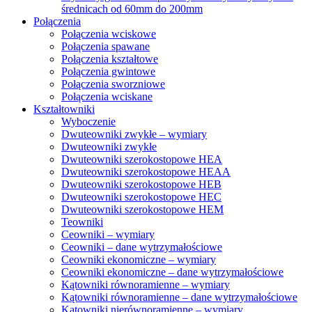
średnicach od 60mm do 200mm
Połączenia
Połączenia wciskowe
Połączenia spawane
Połączenia kształtowe
Połączenia gwintowe
Połączenia sworzniowe
Połączenia wciskane
Kształtowniki
Wyboczenie
Dwuteowniki zwykłe – wymiary
Dwuteowniki zwykłe
Dwuteowniki szerokostopowe HEA
Dwuteowniki szerokostopowe HEAA
Dwuteowniki szerokostopowe HEB
Dwuteowniki szerokostopowe HEC
Dwuteowniki szerokostopowe HEM
Teowniki
Ceowniki – wymiary
Ceowniki – dane wytrzymałościowe
Ceowniki ekonomiczne – wymiary
Ceowniki ekonomiczne – dane wytrzymałościowe
Kątowniki równoramienne – wymiary
Kątowniki równoramienne – dane wytrzymałościowe
Kątowniki nierównoramienne – wymiary