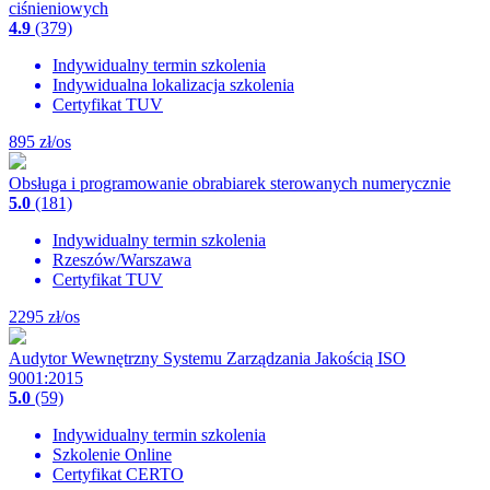
ciśnieniowych
4.9
(379)
Indywidualny termin szkolenia
Indywidualna lokalizacja szkolenia
Certyfikat TUV
895
zł/os
Obsługa i programowanie obrabiarek sterowanych numerycznie
5.0
(181)
Indywidualny termin szkolenia
Rzeszów/Warszawa
Certyfikat TUV
2295
zł/os
Audytor Wewnętrzny Systemu Zarządzania Jakością ISO
9001:2015
5.0
(59)
Indywidualny termin szkolenia
Szkolenie Online
Certyfikat CERTO