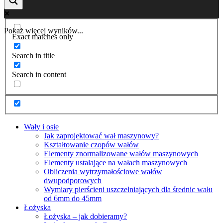
Pokaż więcej wyników...
Exact matches only
Search in title
Search in content
Wały i osie
Jak zaprojektować wał maszynowy?
Kształtowanie czopów wałów
Elementy znormalizowane wałów maszynowych
Elementy ustalające na wałach maszynowych
Obliczenia wytrzymałościowe wałów
dwupodporowych
Wymiary pierścieni uszczelniających dla średnic wału
od 6mm do 45mm
Łożyska
Łożyska – jak dobieramy?