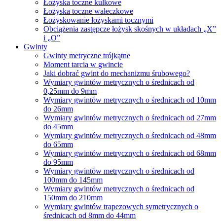
Łożyska toczne kulkowe
Łożyska toczne wałeczkowe
Łożyskowanie łożyskami tocznymi
Obciążenia zastępcze łożysk skośnych w układach „X”
i „O”
Gwinty
Gwinty metryczne trójkątne
Moment tarcia w gwincie
Jaki dobrać gwint do mechanizmu śrubowego?
Wymiary gwintów metrycznych o średnicach od
0,25mm do 9mm
Wymiary gwintów metrycznych o średnicach od 10mm
do 26mm
Wymiary gwintów metrycznych o średnicach od 27mm
do 45mm
Wymiary gwintów metrycznych o średnicach od 48mm
do 65mm
Wymiary gwintów metrycznych o średnicach od 68mm
do 95mm
Wymiary gwintów metrycznych o średnicach od
100mm do 145mm
Wymiary gwintów metrycznych o średnicach od
150mm do 210mm
Wymiary gwintów trapezowych symetrycznych o
średnicach od 8mm do 44mm