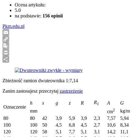
Ocena artykułu:
5.0
na podstawie:
156
opinii
Pkm.edu.pl
Email
Copy
Link
Google
Translate
Print
Share
Zbieżność ramion dwuteownika 1:7,14
Zanim zastosujesz przeczytaj
zastrzeżenie
R
h
s
g
z
R
A
G
1
Oznaczenie
2
mm
kg/m
cm
80
80
42
3,9
5,9
3,9
2,3
7,57
5,94
100
100
50
4,5
6,8
4,5
2,7
10,6
8,34
120
120
58
5,1
7,7
5,1
3,1
14,2
11,1