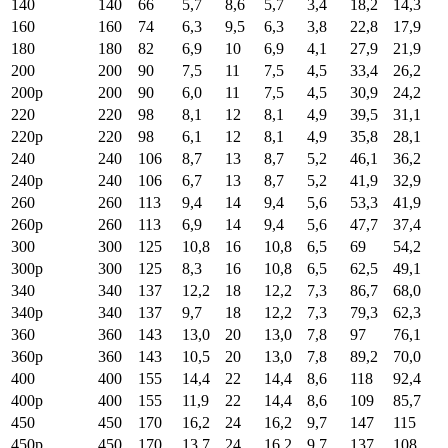
140
140
66
5,7
8,6
5,7
3,4
18,2
14,3
160
160
74
6,3
9,5
6,3
3,8
22,8
17,9
180
180
82
6,9
10
6,9
4,1
27,9
21,9
200
200
90
7,5
11
7,5
4,5
33,4
26,2
200p
200
90
6,0
11
7,5
4,5
30,9
24,2
220
220
98
8,1
12
8,1
4,9
39,5
31,1
220p
220
98
6,1
12
8,1
4,9
35,8
28,1
240
240
106
8,7
13
8,7
5,2
46,1
36,2
240p
240
106
6,7
13
8,7
5,2
41,9
32,9
260
260
113
9,4
14
9,4
5,6
53,3
41,9
260p
260
113
6,9
14
9,4
5,6
47,7
37,4
300
300
125
10,8
16
10,8
6,5
69
54,2
300p
300
125
8,3
16
10,8
6,5
62,5
49,1
340
340
137
12,2
18
12,2
7,3
86,7
68,0
340p
340
137
9,7
18
12,2
7,3
79,3
62,3
360
360
143
13,0
20
13,0
7,8
97
76,1
360p
360
143
10,5
20
13,0
7,8
89,2
70,0
400
400
155
14,4
22
14,4
8,6
118
92,4
400p
400
155
11,9
22
14,4
8,6
109
85,7
450
450
170
16,2
24
16,2
9,7
147
115
450p
450
170
13,7
24
16,2
9,7
137
108