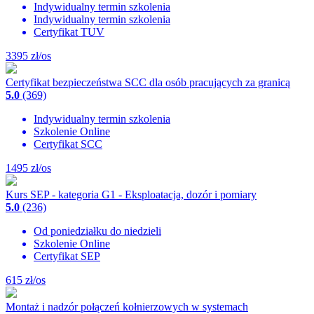
Indywidualny termin szkolenia
Indywidualny termin szkolenia
Certyfikat TUV
3395
zł/os
Certyfikat bezpieczeństwa SCC dla osób pracujących za granicą
5.0
(369)
Indywidualny termin szkolenia
Szkolenie Online
Certyfikat SCC
1495
zł/os
Kurs SEP - kategoria G1 - Eksploatacja, dozór i pomiary
5.0
(236)
Od poniedziałku do niedzieli
Szkolenie Online
Certyfikat SEP
615
zł/os
Montaż i nadzór połączeń kołnierzowych w systemach