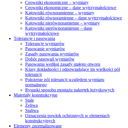
Ceowniki ekonomiczne – wymiary
Ceowniki ekonomiczne – dane wytrzymałościowe
Kątowniki równoramienne – wymiary
Kątowniki równoramienne – dane wytrzymałościowe
Kątowniki nierównoramienne – wymiary
Kątowniki nierównoramienne – dane
wytrzymałościowe
Tolerancje i pasowania
Tolerancje wymiarów
Pasowanie wymiarów
Zasady pasowania wymiarów
Dobór pasowań wymiarów
Pasowania według zasady stałego otworu
Klasy dokładności i odpowiadające im wielkości pól
tolerancji
Położenie pól tolerancji względem wymiaru
normalnego
Rysunki sposobu montażu nakrętek łożyskowych
Materiały konstrukcyjne
Stale
Żeliwa
Staliwa
Oznaczenia powłok ochronnych w elementach
konstrukcyjnych
Elementy znormalizowane