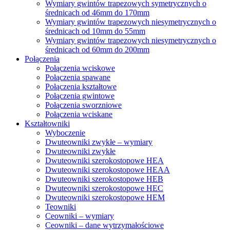
Wymiary gwintów trapezowych symetrycznych o
średnicach od 46mm do 170mm
Wymiary gwintów trapezowych niesymetrycznych o
średnicach od 10mm do 55mm
Wymiary gwintów trapezowych niesymetrycznych o
średnicach od 60mm do 200mm
Połączenia
Połączenia wciskowe
Połączenia spawane
Połączenia kształtowe
Połączenia gwintowe
Połączenia sworzniowe
Połączenia wciskane
Kształtowniki
Wyboczenie
Dwuteowniki zwykłe – wymiary
Dwuteowniki zwykłe
Dwuteowniki szerokostopowe HEA
Dwuteowniki szerokostopowe HEAA
Dwuteowniki szerokostopowe HEB
Dwuteowniki szerokostopowe HEC
Dwuteowniki szerokostopowe HEM
Teowniki
Ceowniki – wymiary
Ceowniki – dane wytrzymałościowe