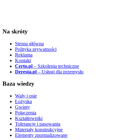
Na skróty
Strona główna
Polityka prywatności
Reklama
Kontakt
Certo.pl
– Szkolenia techniczne
Deresta.pl
– Usługi dla przemysłu
Baza wiedzy
Wały i osie
Łożyska
Gwinty
Połączenia
Kształtowniki
Tolerancje i pasowania
Materiały konstrukcyjne
Elementy znormalizowane