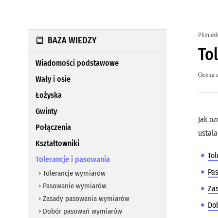
Pkm.ed
BAZA WIEDZY
To
Wiadomości podstawowe
Ocena a
Wały i osie
Łożyska
Gwinty
Jak oz
Połączenia
ustala
Kształtowniki
To
Tolerancje i pasowania
Pa
Tolerancje wymiarów
Pasowanie wymiarów
Za
Zasady pasowania wymiarów
Do
Dobór pasowań wymiarów