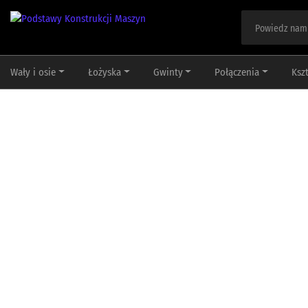
Wały i osie
Łożyska
Gwinty
Połączenia
Ksz