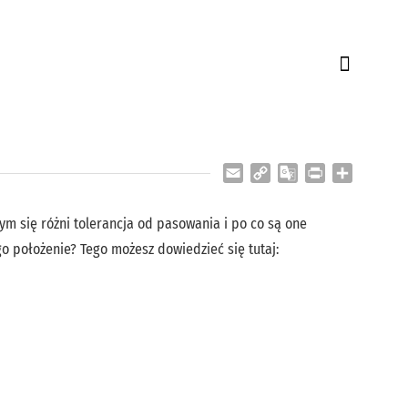
Email
Copy
Google
Print
Share
Link
Translate
ym się różni tolerancja od pasowania i po co są one
go położenie? Tego możesz dowiedzieć się tutaj: