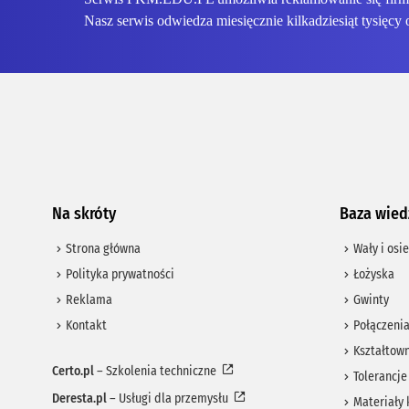
Nasz serwis odwiedza miesięcznie kilkadziesiąt tysięcy 
Na skróty
Baza wied
Strona główna
Wały i osie
Polityka prywatności
Łożyska
Reklama
Gwinty
Kontakt
Połączeni
Kształtown
Certo.pl
– Szkolenia techniczne
Tolerancje
Deresta.pl
– Usługi dla przemysłu
Materiały 