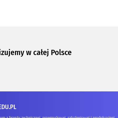
izujemy w całej Polsce
EDU.PL
 z branży technicznej, przemysłowej, szkoleniowej i produkcyjnej.