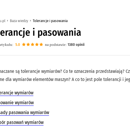
u.pl
Baza wiedzy
Tolerancje i pasowania
lerancje i pasowania
rtykułu:
5.0
na podstawie:
1380
opinii
naczane są tolerancje wymiarów? Co te oznaczenia przedstawiają? Cz
ne dla wymiarów elementów maszyn? A co to jest pole tolerancji i je
lerancje wymiarów
sowanie wymiarów
sady pasowania wymiarów
bór pasowań wymiarów