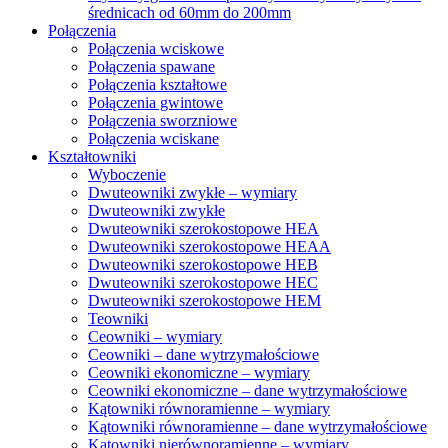
średnicach od 60mm do 200mm
Połączenia
Połączenia wciskowe
Połączenia spawane
Połączenia kształtowe
Połączenia gwintowe
Połączenia sworzniowe
Połączenia wciskane
Kształtowniki
Wyboczenie
Dwuteowniki zwykłe – wymiary
Dwuteowniki zwykłe
Dwuteowniki szerokostopowe HEA
Dwuteowniki szerokostopowe HEAA
Dwuteowniki szerokostopowe HEB
Dwuteowniki szerokostopowe HEC
Dwuteowniki szerokostopowe HEM
Teowniki
Ceowniki – wymiary
Ceowniki – dane wytrzymałościowe
Ceowniki ekonomiczne – wymiary
Ceowniki ekonomiczne – dane wytrzymałościowe
Kątowniki równoramienne – wymiary
Kątowniki równoramienne – dane wytrzymałościowe
Kątowniki nierównoramienne – wymiary