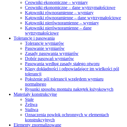
Ceowniki ekonomiczne – wymiary
Ceowniki ekonomiczne – dane wytrzymałościowe
Kątowniki równoramienne – wymiary
Kątowniki równoramienne – dane wytrzymałościowe
Kątowniki nierównoramienne – wymiary
Kątowniki nierównoramienne – dane
wytrzymałościowe
Tolerancje i pasowania
Tolerancje wymiarów
Pasowanie wymiarów
Zasady pasowania wymiarów
Dobór pasowań wymiarów
Pasowania według zasady stałego otworu
Klasy dokładności i odpowiadające im wielkości pól
tolerancji
Położenie pól tolerancji względem wymiaru
normalnego
Rysunki sposobu montażu nakrętek łożyskowych
Materiały konstrukcyjne
Stale
Żeliwa
Staliwa
Oznaczenia powłok ochronnych w elementach
konstrukcyjnych
Elementy znormalizowane