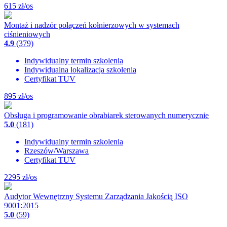
615
zł/os
Montaż i nadzór połączeń kołnierzowych w systemach
ciśnieniowych
4.9
(379)
Indywidualny termin szkolenia
Indywidualna lokalizacja szkolenia
Certyfikat TUV
895
zł/os
Obsługa i programowanie obrabiarek sterowanych numerycznie
5.0
(181)
Indywidualny termin szkolenia
Rzeszów/Warszawa
Certyfikat TUV
2295
zł/os
Audytor Wewnętrzny Systemu Zarządzania Jakością ISO
9001:2015
5.0
(59)