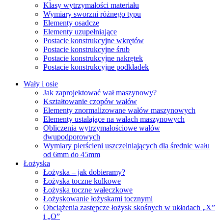
Klasy wytrzymałości materiału
Wymiary sworzni różnego typu
Elementy osadcze
Elementy uzupełniające
Postacie konstrukcyjne wkrętów
Postacie konstrukcyjne śrub
Postacie konstrukcyjne nakrętek
Postacie konstrukcyjne podkładek
Wały i osie
Jak zaprojektować wał maszynowy?
Kształtowanie czopów wałów
Elementy znormalizowane wałów maszynowych
Elementy ustalające na wałach maszynowych
Obliczenia wytrzymałościowe wałów
dwupodporowych
Wymiary pierścieni uszczelniających dla średnic wału
od 6mm do 45mm
Łożyska
Łożyska – jak dobieramy?
Łożyska toczne kulkowe
Łożyska toczne wałeczkowe
Łożyskowanie łożyskami tocznymi
Obciążenia zastępcze łożysk skośnych w układach „X”
i „O”