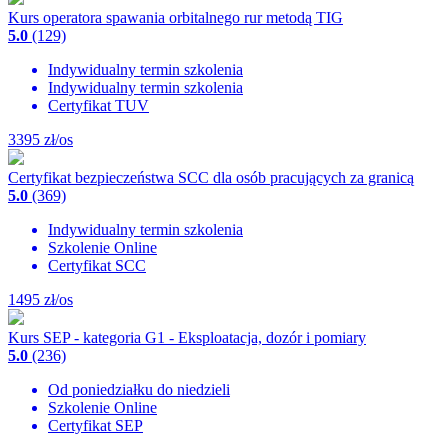
Kurs operatora spawania orbitalnego rur metodą TIG
5.0
(129)
Indywidualny termin szkolenia
Indywidualny termin szkolenia
Certyfikat TUV
3395
zł/os
Certyfikat bezpieczeństwa SCC dla osób pracujących za granicą
5.0
(369)
Indywidualny termin szkolenia
Szkolenie Online
Certyfikat SCC
1495
zł/os
Kurs SEP - kategoria G1 - Eksploatacja, dozór i pomiary
5.0
(236)
Od poniedziałku do niedzieli
Szkolenie Online
Certyfikat SEP