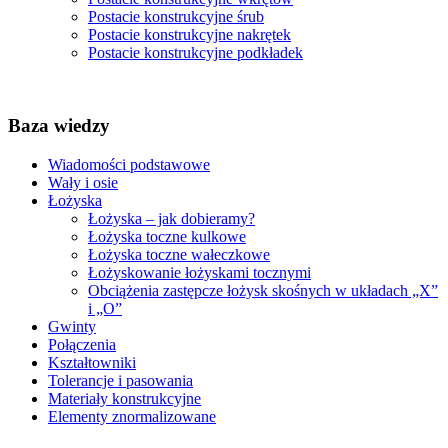
Postacie konstrukcyjne śrub
Postacie konstrukcyjne nakrętek
Postacie konstrukcyjne podkładek
Baza wiedzy
Wiadomości podstawowe
Wały i osie
Łożyska
Łożyska – jak dobieramy?
Łożyska toczne kulkowe
Łożyska toczne wałeczkowe
Łożyskowanie łożyskami tocznymi
Obciążenia zastępcze łożysk skośnych w układach „X”
i „O”
Gwinty
Połączenia
Kształtowniki
Tolerancje i pasowania
Materiały konstrukcyjne
Elementy znormalizowane