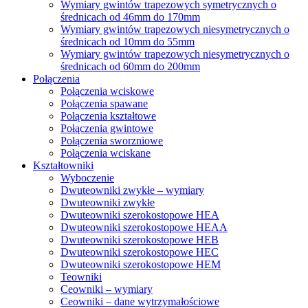
Wymiary gwintów trapezowych symetrycznych o
średnicach od 46mm do 170mm
Wymiary gwintów trapezowych niesymetrycznych o
średnicach od 10mm do 55mm
Wymiary gwintów trapezowych niesymetrycznych o
średnicach od 60mm do 200mm
Połączenia
Połączenia wciskowe
Połączenia spawane
Połączenia kształtowe
Połączenia gwintowe
Połączenia sworzniowe
Połączenia wciskane
Kształtowniki
Wyboczenie
Dwuteowniki zwykłe – wymiary
Dwuteowniki zwykłe
Dwuteowniki szerokostopowe HEA
Dwuteowniki szerokostopowe HEAA
Dwuteowniki szerokostopowe HEB
Dwuteowniki szerokostopowe HEC
Dwuteowniki szerokostopowe HEM
Teowniki
Ceowniki – wymiary
Ceowniki – dane wytrzymałościowe