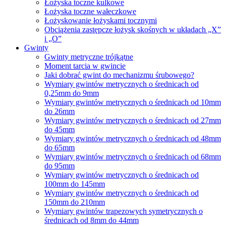
Łożyska toczne kulkowe
Łożyska toczne wałeczkowe
Łożyskowanie łożyskami tocznymi
Obciążenia zastępcze łożysk skośnych w układach „X”
i „O”
Gwinty
Gwinty metryczne trójkątne
Moment tarcia w gwincie
Jaki dobrać gwint do mechanizmu śrubowego?
Wymiary gwintów metrycznych o średnicach od
0,25mm do 9mm
Wymiary gwintów metrycznych o średnicach od 10mm
do 26mm
Wymiary gwintów metrycznych o średnicach od 27mm
do 45mm
Wymiary gwintów metrycznych o średnicach od 48mm
do 65mm
Wymiary gwintów metrycznych o średnicach od 68mm
do 95mm
Wymiary gwintów metrycznych o średnicach od
100mm do 145mm
Wymiary gwintów metrycznych o średnicach od
150mm do 210mm
Wymiary gwintów trapezowych symetrycznych o
średnicach od 8mm do 44mm