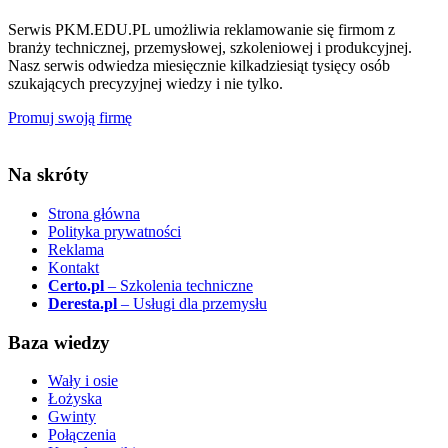
Serwis PKM.EDU.PL umożliwia reklamowanie się firmom z
branży technicznej, przemysłowej, szkoleniowej i produkcyjnej.
Nasz serwis odwiedza miesięcznie kilkadziesiąt tysięcy osób
szukających precyzyjnej wiedzy i nie tylko.
Promuj swoją firmę
Na skróty
Strona główna
Polityka prywatności
Reklama
Kontakt
Certo.pl
– Szkolenia techniczne
Deresta.pl
– Usługi dla przemysłu
Baza wiedzy
Wały i osie
Łożyska
Gwinty
Połączenia