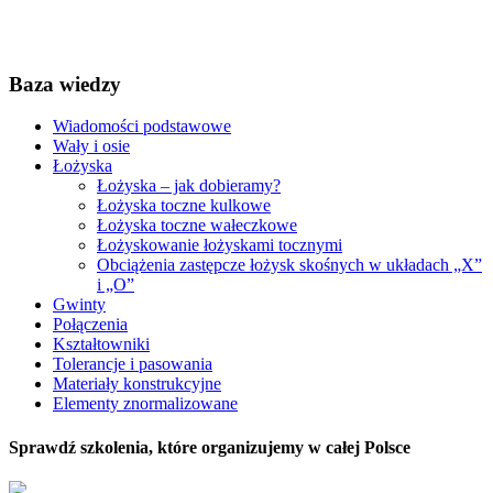
Baza wiedzy
Wiadomości podstawowe
Wały i osie
Łożyska
Łożyska – jak dobieramy?
Łożyska toczne kulkowe
Łożyska toczne wałeczkowe
Łożyskowanie łożyskami tocznymi
Obciążenia zastępcze łożysk skośnych w układach „X”
i „O”
Gwinty
Połączenia
Kształtowniki
Tolerancje i pasowania
Materiały konstrukcyjne
Elementy znormalizowane
Sprawdź szkolenia, które organizujemy w całej Polsce