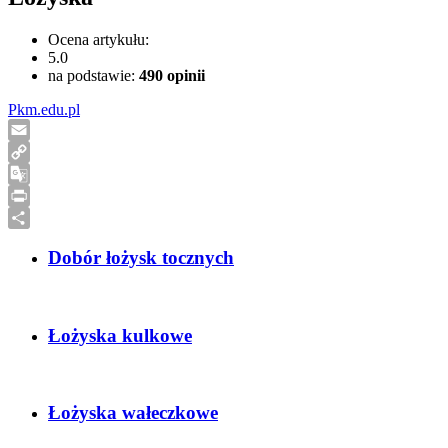
Ocena artykułu:
5.0
na podstawie:
490
opinii
Pkm.edu.pl
Email
Copy
Link
Google
Translate
Print
Share
Dobór łożysk tocznych
Łożyska kulkowe
Łożyska wałeczkowe