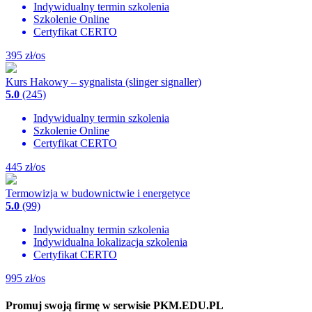
Indywidualny termin szkolenia
Szkolenie Online
Certyfikat CERTO
395
zł/os
Kurs Hakowy – sygnalista (slinger signaller)
5.0
(245)
Indywidualny termin szkolenia
Szkolenie Online
Certyfikat CERTO
445
zł/os
Termowizja w budownictwie i energetyce
5.0
(99)
Indywidualny termin szkolenia
Indywidualna lokalizacja szkolenia
Certyfikat CERTO
995
zł/os
Promuj swoją firmę w serwisie PKM.EDU.PL