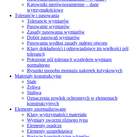
Kątowniki nierównoramienne – dane
wytrzymałościowe
Tolerancje i pasowania
Tolerancje wymiarów
Pasowanie wymiarów
Zasady pasowania wymiarów
Dobór pasowań wymiarów
Pasowania według zasady stałego otworu
Klasy dokładności i odpowiadające im wielkości pól
tolerancji
Położenie pól tolerancji względem wymiaru
normalnego
Rysunki sposobu montażu nakrętek łożyskowych
Materiały konstrukcyjne
Stale
Żeliwa
Staliwa
Oznaczenia powłok ochronnych w elementach
konstrukcyjnych
Elementy znormalizowane
Klasy wytrzymałości materiału
Wymiary sworzni różnego typu
Elementy osadcze
Elementy uzupełniające
Postacie konstrukcyjne wkrętów