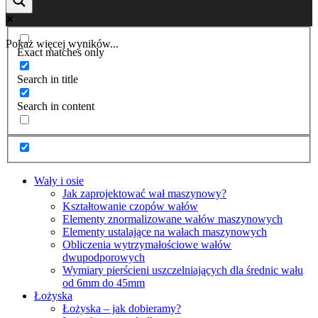
Pokaż więcej wyników...
Exact matches only
Search in title
Search in content
Wały i osie
Jak zaprojektować wał maszynowy?
Kształtowanie czopów wałów
Elementy znormalizowane wałów maszynowych
Elementy ustalające na wałach maszynowych
Obliczenia wytrzymałościowe wałów
dwupodporowych
Wymiary pierścieni uszczelniających dla średnic wału
od 6mm do 45mm
Łożyska
Łożyska – jak dobieramy?