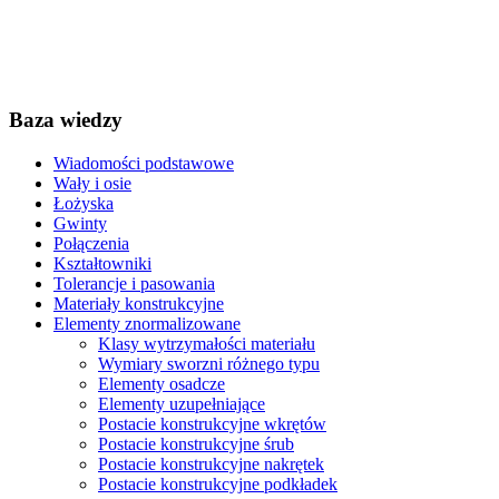
Baza wiedzy
Wiadomości podstawowe
Wały i osie
Łożyska
Gwinty
Połączenia
Kształtowniki
Tolerancje i pasowania
Materiały konstrukcyjne
Elementy znormalizowane
Klasy wytrzymałości materiału
Wymiary sworzni różnego typu
Elementy osadcze
Elementy uzupełniające
Postacie konstrukcyjne wkrętów
Postacie konstrukcyjne śrub
Postacie konstrukcyjne nakrętek
Postacie konstrukcyjne podkładek