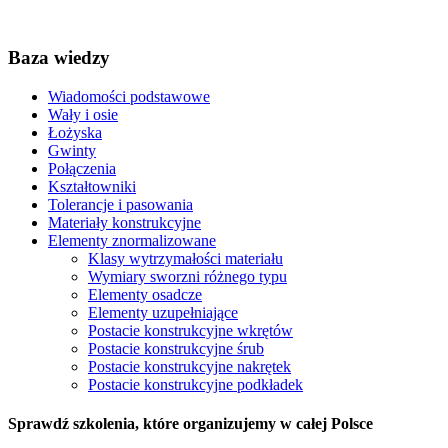
Baza wiedzy
Wiadomości podstawowe
Wały i osie
Łożyska
Gwinty
Połączenia
Kształtowniki
Tolerancje i pasowania
Materiały konstrukcyjne
Elementy znormalizowane
Klasy wytrzymałości materiału
Wymiary sworzni różnego typu
Elementy osadcze
Elementy uzupełniające
Postacie konstrukcyjne wkrętów
Postacie konstrukcyjne śrub
Postacie konstrukcyjne nakrętek
Postacie konstrukcyjne podkładek
Sprawdź szkolenia, które organizujemy w całej Polsce