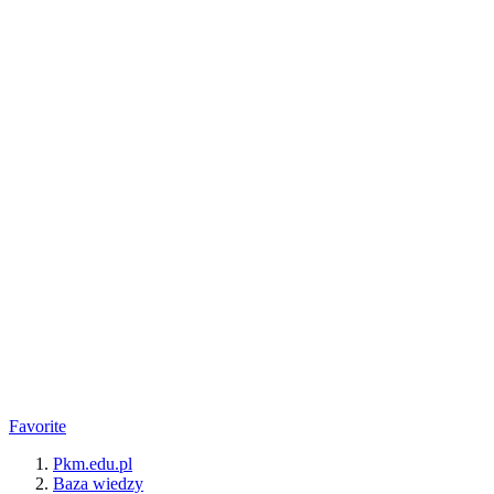
Favorite
Pkm.edu.pl
Baza wiedzy