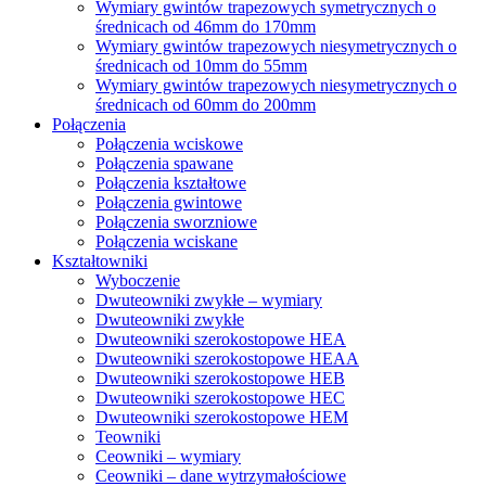
Wymiary gwintów trapezowych symetrycznych o
średnicach od 46mm do 170mm
Wymiary gwintów trapezowych niesymetrycznych o
średnicach od 10mm do 55mm
Wymiary gwintów trapezowych niesymetrycznych o
średnicach od 60mm do 200mm
Połączenia
Połączenia wciskowe
Połączenia spawane
Połączenia kształtowe
Połączenia gwintowe
Połączenia sworzniowe
Połączenia wciskane
Kształtowniki
Wyboczenie
Dwuteowniki zwykłe – wymiary
Dwuteowniki zwykłe
Dwuteowniki szerokostopowe HEA
Dwuteowniki szerokostopowe HEAA
Dwuteowniki szerokostopowe HEB
Dwuteowniki szerokostopowe HEC
Dwuteowniki szerokostopowe HEM
Teowniki
Ceowniki – wymiary
Ceowniki – dane wytrzymałościowe