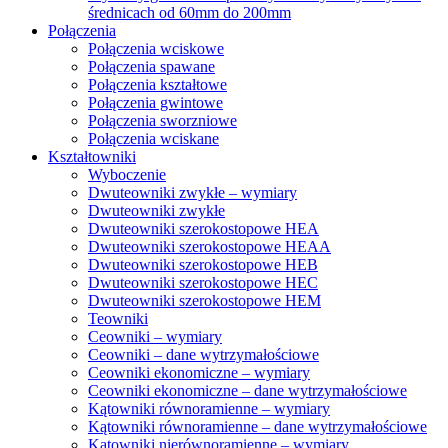
średnicach od 60mm do 200mm
Połączenia
Połączenia wciskowe
Połączenia spawane
Połączenia kształtowe
Połączenia gwintowe
Połączenia sworzniowe
Połączenia wciskane
Kształtowniki
Wyboczenie
Dwuteowniki zwykłe – wymiary
Dwuteowniki zwykłe
Dwuteowniki szerokostopowe HEA
Dwuteowniki szerokostopowe HEAA
Dwuteowniki szerokostopowe HEB
Dwuteowniki szerokostopowe HEC
Dwuteowniki szerokostopowe HEM
Teowniki
Ceowniki – wymiary
Ceowniki – dane wytrzymałościowe
Ceowniki ekonomiczne – wymiary
Ceowniki ekonomiczne – dane wytrzymałościowe
Kątowniki równoramienne – wymiary
Kątowniki równoramienne – dane wytrzymałościowe
Kątowniki nierównoramienne – wymiary