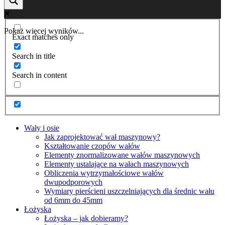
Pokaż więcej wyników...
Exact matches only
Search in title
Search in content
Wały i osie
Jak zaprojektować wał maszynowy?
Kształtowanie czopów wałów
Elementy znormalizowane wałów maszynowych
Elementy ustalające na wałach maszynowych
Obliczenia wytrzymałościowe wałów
dwupodporowych
Wymiary pierścieni uszczelniających dla średnic wału
od 6mm do 45mm
Łożyska
Łożyska – jak dobieramy?