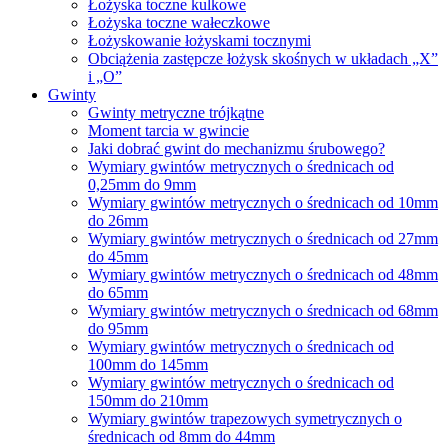
Łożyska toczne kulkowe
Łożyska toczne wałeczkowe
Łożyskowanie łożyskami tocznymi
Obciążenia zastępcze łożysk skośnych w układach „X”
i „O”
Gwinty
Gwinty metryczne trójkątne
Moment tarcia w gwincie
Jaki dobrać gwint do mechanizmu śrubowego?
Wymiary gwintów metrycznych o średnicach od
0,25mm do 9mm
Wymiary gwintów metrycznych o średnicach od 10mm
do 26mm
Wymiary gwintów metrycznych o średnicach od 27mm
do 45mm
Wymiary gwintów metrycznych o średnicach od 48mm
do 65mm
Wymiary gwintów metrycznych o średnicach od 68mm
do 95mm
Wymiary gwintów metrycznych o średnicach od
100mm do 145mm
Wymiary gwintów metrycznych o średnicach od
150mm do 210mm
Wymiary gwintów trapezowych symetrycznych o
średnicach od 8mm do 44mm