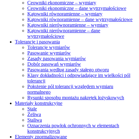
Ceowniki ekonomiczne – wymiary
Ceowniki ekonomiczne – dane wytrzymałościowe
Kątowniki równoramienne – wymiary
Kątowniki równoramienne – dane wytrzymałościowe
Kątowniki nierównoramienne – wymiary
Kątowniki nierównoramienne – dane
wytrzymałościowe
Tolerancje i pasowania
Tolerancje wymiarów
Pasowanie wymiarów
Zasady pasowania wymiarów
Dobór pasowań wymiarów
Pasowania według zasady stałego otworu
Klasy dokładności i odpowiadające im wielkości pól
tolerancji
Położenie pól tolerancji względem wymiaru
normalnego
Rysunki sposobu montażu nakrętek łożyskowych
Materiały konstrukcyjne
Stale
Żeliwa
Staliwa
Oznaczenia powłok ochronnych w elementach
konstrukcyjnych
Elementy znormalizowane