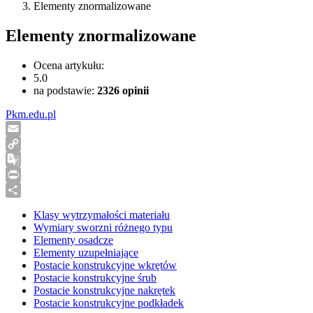
Elementy znormalizowane
Elementy znormalizowane
Ocena artykułu:
5.0
na podstawie:
2326
opinii
Pkm.edu.pl
Email
Copy
Link
Google
Translate
Print
Share
Klasy wytrzymałości materiału
Wymiary sworzni różnego typu
Elementy osadcze
Elementy uzupełniające
Postacie konstrukcyjne wkrętów
Postacie konstrukcyjne śrub
Postacie konstrukcyjne nakrętek
Postacie konstrukcyjne podkładek