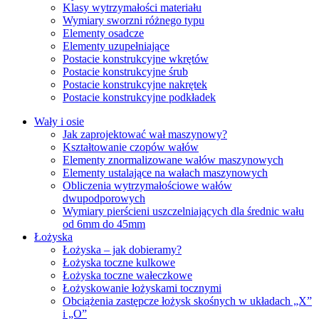
Klasy wytrzymałości materiału
Wymiary sworzni różnego typu
Elementy osadcze
Elementy uzupełniające
Postacie konstrukcyjne wkrętów
Postacie konstrukcyjne śrub
Postacie konstrukcyjne nakrętek
Postacie konstrukcyjne podkładek
Wały i osie
Jak zaprojektować wał maszynowy?
Kształtowanie czopów wałów
Elementy znormalizowane wałów maszynowych
Elementy ustalające na wałach maszynowych
Obliczenia wytrzymałościowe wałów
dwupodporowych
Wymiary pierścieni uszczelniających dla średnic wału
od 6mm do 45mm
Łożyska
Łożyska – jak dobieramy?
Łożyska toczne kulkowe
Łożyska toczne wałeczkowe
Łożyskowanie łożyskami tocznymi
Obciążenia zastępcze łożysk skośnych w układach „X”
i „O”