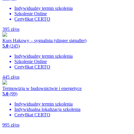
Indywidualny termin szkolenia
Szkolenie Online
Certyfikat CERTO
395
zł/os
Kurs Hakowy – sygnalista (slinger signaller)
5.0
(245)
Indywidualny termin szkolenia
Szkolenie Online
Certyfikat CERTO
445
zł/os
Termowizja w budownictwie i energetyce
5.0
(99)
Indywidualny termin szkolenia
Indywidualna lokalizacja szkolenia
Certyfikat CERTO
995
zł/os