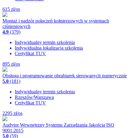
615
zł/os
Montaż i nadzór połączeń kołnierzowych w systemach
ciśnieniowych
4.9
(379)
Indywidualny termin szkolenia
Indywidualna lokalizacja szkolenia
Certyfikat TUV
895
zł/os
Obsługa i programowanie obrabiarek sterowanych numerycznie
5.0
(181)
Indywidualny termin szkolenia
Rzeszów/Warszawa
Certyfikat TUV
2295
zł/os
Audytor Wewnętrzny Systemu Zarządzania Jakością ISO
9001:2015
5.0
(59)