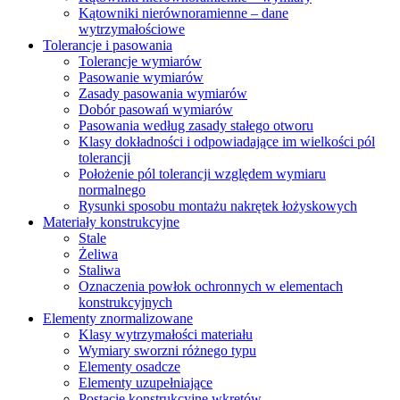
Kątowniki nierównoramienne – dane
wytrzymałościowe
Tolerancje i pasowania
Tolerancje wymiarów
Pasowanie wymiarów
Zasady pasowania wymiarów
Dobór pasowań wymiarów
Pasowania według zasady stałego otworu
Klasy dokładności i odpowiadające im wielkości pól
tolerancji
Położenie pól tolerancji względem wymiaru
normalnego
Rysunki sposobu montażu nakrętek łożyskowych
Materiały konstrukcyjne
Stale
Żeliwa
Staliwa
Oznaczenia powłok ochronnych w elementach
konstrukcyjnych
Elementy znormalizowane
Klasy wytrzymałości materiału
Wymiary sworzni różnego typu
Elementy osadcze
Elementy uzupełniające
Postacie konstrukcyjne wkrętów