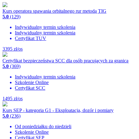
Kurs operatora spawania orbitalnego rur metodą TIG
5.0
(129)
Indywidualny termin szkolenia
Indywidualny termin szkolenia
Certyfikat TUV
3395
zł/os
Certyfikat bezpieczeństwa SCC dla osób pracujących za granicą
5.0
(369)
Indywidualny termin szkolenia
Szkolenie Online
Certyfikat SCC
1495
zł/os
Kurs SEP - kategoria G1 - Eksploatacja, dozór i pomiary
5.0
(236)
Od poniedziałku do niedzieli
Szkolenie Online
Certyfikat SEP