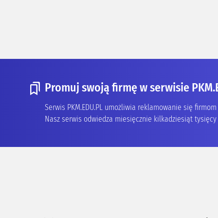
Promuj swoją firmę w serwisie PKM.
Serwis PKM.EDU.PL umożliwia reklamowanie się firmom z
Nasz serwis odwiedza miesięcznie kilkadziesiąt tysięcy 