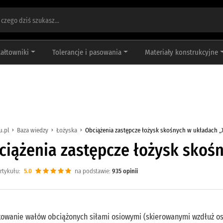
tałtowniki
Tolerancje i pasowania
Materiały konstrukcyjne
u.pl
Baza wiedzy
Łożyska
Obciążenia zastępcze łożysk skośnych w układach „X
ciążenia zastępcze łożysk skośn
rtykułu:
5.0
na podstawie:
935
opinii
kowanie wałów obciążonych siłami osiowymi (skierowanymi wzdłuż osi