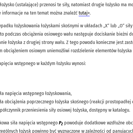
łożysko (ustalające) przenosi te siły, natomiast drugie łożysko ma m
e informacje na ten temat można znaleźć
tutaj>
.
padku łożyskowania łożyskami skośnymi w układach „X” lub „O” siły
o podczas obciążenia osiowego wału następuje dociskanie bieżni do
nie łożyska z drugiej strony wału. Z tego powodu konieczne jest za
m obciążeniem osiowym uniemożliwi rozdzielenie elementów łożyska
napięcia wstępnego w każdym łożysku wynosi:
iła napięcia wstępnego łożyskowania,
iła obciążenia poprzecznego łożyska skośnego (reakcji prostopadłej 
półczynnik przeniesienia siły osiowej łożyska, dostępny w katalogu.
kowa siła napięcia wstępnego
P
powoduje dodatkowe wzdłużne obcią
Z
zególnych łożysk powinno być wyznaczone w zależności od panującyc