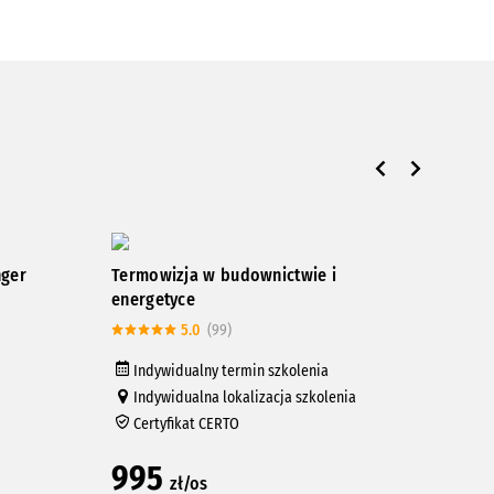
nger
Termowizja w budownictwie i
Kurs
energetyce
rur 
5.0
(99)
Indywidualny termin szkolenia
In
Indywidualna lokalizacja szkolenia
In
Certyfikat CERTO
Ce
995
33
zł/os