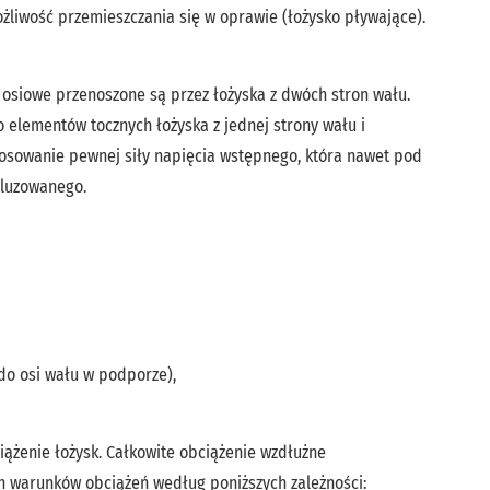
ożliwość przemieszczania się w oprawie (łożysko pływające).
 osiowe przenoszone są przez łożyska z dwóch stron wału.
 elementów tocznych łożyska z jednej strony wału i
stosowanie pewnej siły napięcia wstępnego, która nawet pod
 luzowanego.
do osi wału w podporze),
żenie łożysk. Całkowite obciążenie wzdłużne
h warunków obciążeń według poniższych zależności: