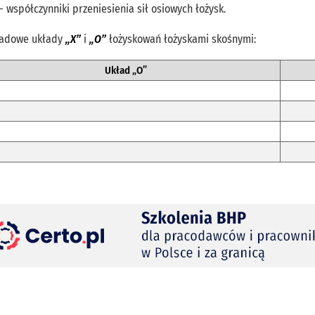
– współczynniki przeniesienia sił osiowych łożysk.
ładowe układy
„X”
i
„O”
łożyskowań łożyskami skośnymi:
Układ „O”