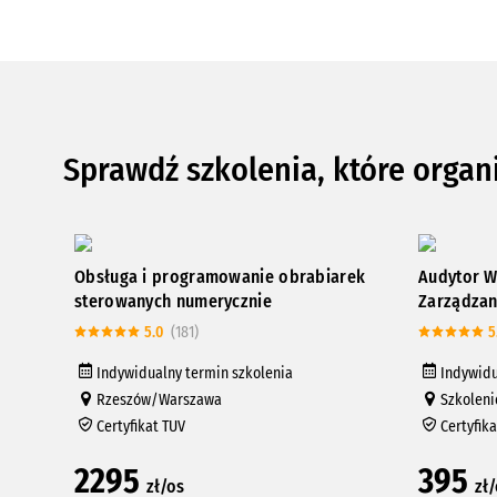
Sprawdź szkolenia, które organ
Obsługa i programowanie obrabiarek
Audytor W
sterowanych numerycznie
Zarządzan
5.0
(181)
5
Indywidualny termin szkolenia
Indywidu
Rzeszów/Warszawa
Szkoleni
Certyfikat TUV
Certyfik
2295
395
zł/os
zł