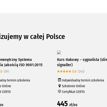
izujemy w całej Polsce
ewnętrzny Systemu
Kurs Hakowy – sygnalista (sli
ia Jakością ISO 9001:2015
signaller)
.0
(59)
5.0
(245)
alny termin szkolenia
Indywidualny termin szkolenia
e Online
Szkolenie Online
at CERTO
Certyfikat CERTO
445
/os
zł/os