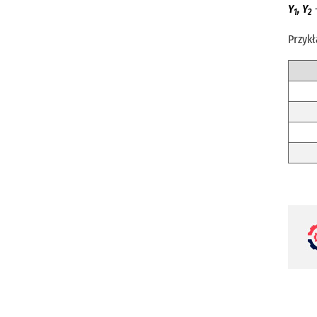
Y
, Y
1
2
Przyk