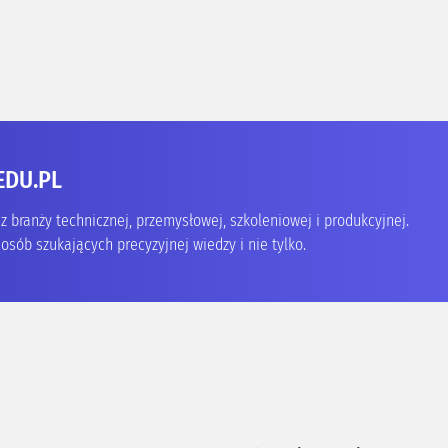
EDU.PL
 branży technicznej, przemysłowej, szkoleniowej i produkcyjnej.
osób szukających precyzyjnej wiedzy i nie tylko.