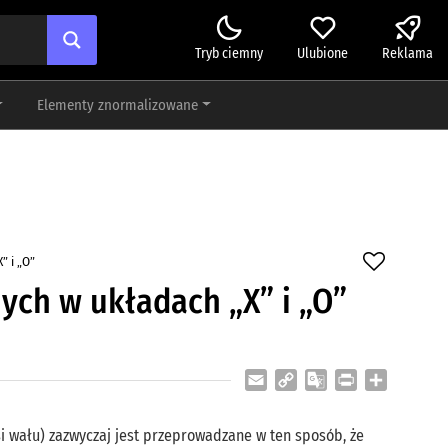
Tryb ciemny
Ulubione
Reklama
Elementy znormalizowane
” i „O”
ych w układach „X” i „O”
Email
Copy
Google
Print
Share
Link
Translate
 wału) zazwyczaj jest przeprowadzane w ten sposób, że