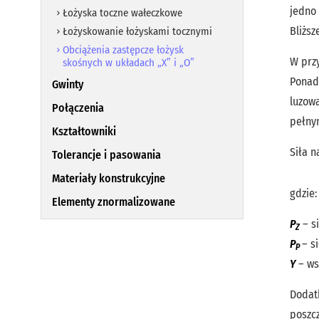
jedno 
Łożyska toczne wałeczkowe
Bliższ
Łożyskowanie łożyskami tocznymi
Obciążenia zastępcze łożysk
W przy
skośnych w układach „X” i „O”
Ponadt
Gwinty
luzowa
Połączenia
pełny
Kształtowniki
Siła 
Tolerancje i pasowania
Materiały konstrukcyjne
gdzie:
Elementy znormalizowane
P
– s
Z
P
– s
P
Y
– ws
Dodat
poszc