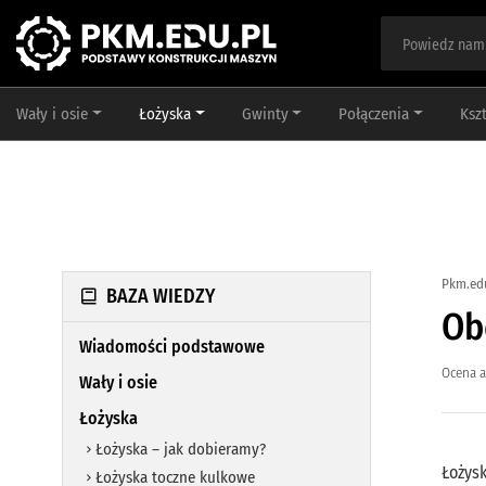
Wały i osie
Łożyska
Gwinty
Połączenia
Ksz
Pkm.ed
BAZA WIEDZY
Ob
Wiadomości podstawowe
Ocena a
Wały i osie
Łożyska
Łożyska – jak dobieramy?
Łożys
Łożyska toczne kulkowe