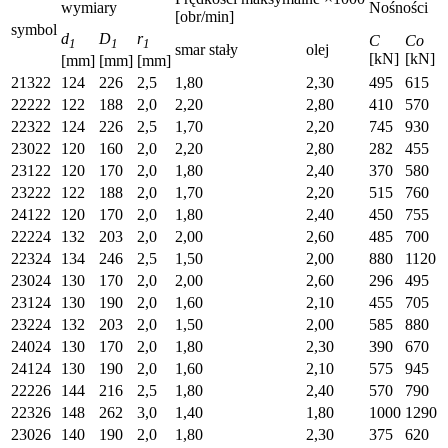
wymiary
Nośności
[obr/min]
symbol
d
D
r
C
Co
1
1
1
smar stały
olej
[kN]
[kN]
[mm]
[mm]
[mm]
21322
124
226
2,5
1,80
2,30
495
615
22222
122
188
2,0
2,20
2,80
410
570
22322
124
226
2,5
1,70
2,20
745
930
23022
120
160
2,0
2,20
2,80
282
455
23122
120
170
2,0
1,80
2,40
370
580
23222
122
188
2,0
1,70
2,20
515
760
24122
120
170
2,0
1,80
2,40
450
755
22224
132
203
2,0
2,00
2,60
485
700
22324
134
246
2,5
1,50
2,00
880
1120
23024
130
170
2,0
2,00
2,60
296
495
23124
130
190
2,0
1,60
2,10
455
705
23224
132
203
2,0
1,50
2,00
585
880
24024
130
170
2,0
1,80
2,30
390
670
24124
130
190
2,0
1,60
2,10
575
945
22226
144
216
2,5
1,80
2,40
570
790
22326
148
262
3,0
1,40
1,80
1000
1290
23026
140
190
2,0
1,80
2,30
375
620