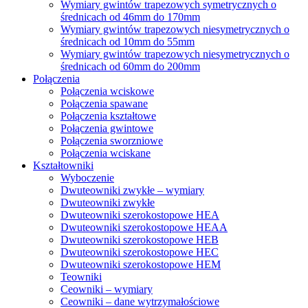
Wymiary gwintów trapezowych symetrycznych o
średnicach od 46mm do 170mm
Wymiary gwintów trapezowych niesymetrycznych o
średnicach od 10mm do 55mm
Wymiary gwintów trapezowych niesymetrycznych o
średnicach od 60mm do 200mm
Połączenia
Połączenia wciskowe
Połączenia spawane
Połączenia kształtowe
Połączenia gwintowe
Połączenia sworzniowe
Połączenia wciskane
Kształtowniki
Wyboczenie
Dwuteowniki zwykłe – wymiary
Dwuteowniki zwykłe
Dwuteowniki szerokostopowe HEA
Dwuteowniki szerokostopowe HEAA
Dwuteowniki szerokostopowe HEB
Dwuteowniki szerokostopowe HEC
Dwuteowniki szerokostopowe HEM
Teowniki
Ceowniki – wymiary
Ceowniki – dane wytrzymałościowe