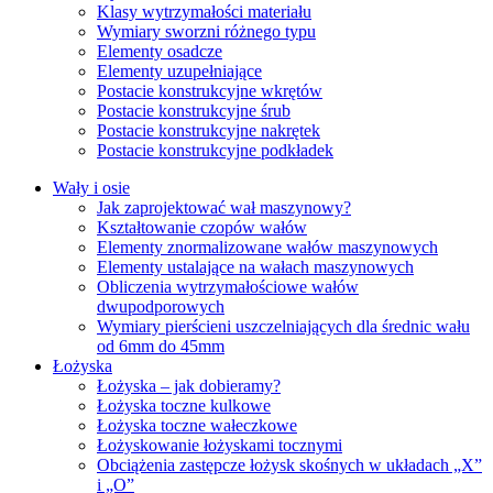
Klasy wytrzymałości materiału
Wymiary sworzni różnego typu
Elementy osadcze
Elementy uzupełniające
Postacie konstrukcyjne wkrętów
Postacie konstrukcyjne śrub
Postacie konstrukcyjne nakrętek
Postacie konstrukcyjne podkładek
Wały i osie
Jak zaprojektować wał maszynowy?
Kształtowanie czopów wałów
Elementy znormalizowane wałów maszynowych
Elementy ustalające na wałach maszynowych
Obliczenia wytrzymałościowe wałów
dwupodporowych
Wymiary pierścieni uszczelniających dla średnic wału
od 6mm do 45mm
Łożyska
Łożyska – jak dobieramy?
Łożyska toczne kulkowe
Łożyska toczne wałeczkowe
Łożyskowanie łożyskami tocznymi
Obciążenia zastępcze łożysk skośnych w układach „X”
i „O”