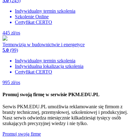
5.0
(245)
Indywidualny termin szkolenia
Szkolenie Online
Certyfikat CERTO
445
zł/os
Termowizja w budownictwie i energetyce
5.0
(99)
Indywidualny termin szkolenia
Indywidualna lokalizacja szkolenia
Certyfikat CERTO
995
zł/os
Promuj swoją firmę w serwisie PKM.EDU.PL
Serwis PKM.EDU.PL umożliwia reklamowanie się firmom z
branży technicznej, przemysłowej, szkoleniowej i produkcyjnej.
Nasz serwis odwiedza miesięcznie kilkadziesiąt tysięcy osób
szukających precyzyjnej wiedzy i nie tylko.
Promuj swoją firmę