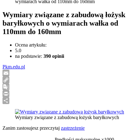
wymiarach wałka od 110mm do 160mm
Wymiary związane z zabudową łożysk
baryłkowych o wymiarach wałka od
110mm do 160mm
Ocena artykułu:
5.0
na podstawie:
390
opinii
Pkm.edu.pl
Email
Copy
Link
Google
Translate
Print
Share
Wymiary związane z zabudową łożysk baryłkowych
Zanim zastosujesz przeczytaj
zastrzeżenie
Prędkości maksymalne ×1000