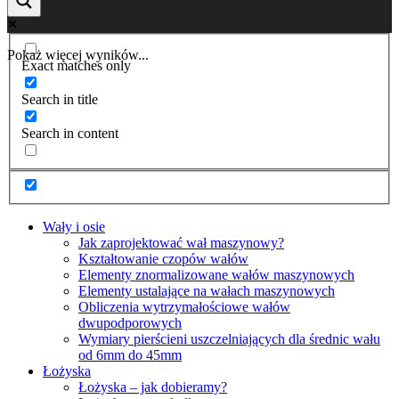
Pokaż więcej wyników...
Exact matches only
Search in title
Search in content
Wały i osie
Jak zaprojektować wał maszynowy?
Kształtowanie czopów wałów
Elementy znormalizowane wałów maszynowych
Elementy ustalające na wałach maszynowych
Obliczenia wytrzymałościowe wałów
dwupodporowych
Wymiary pierścieni uszczelniających dla średnic wału
od 6mm do 45mm
Łożyska
Łożyska – jak dobieramy?