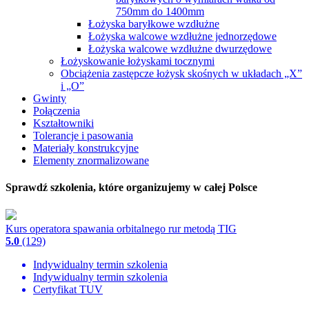
750mm do 1400mm
Łożyska baryłkowe wzdłużne
Łożyska walcowe wzdłużne jednorzędowe
Łożyska walcowe wzdłużne dwurzędowe
Łożyskowanie łożyskami tocznymi
Obciążenia zastępcze łożysk skośnych w układach „X”
i „O”
Gwinty
Połączenia
Kształtowniki
Tolerancje i pasowania
Materiały konstrukcyjne
Elementy znormalizowane
Sprawdź szkolenia, które organizujemy w całej Polsce
Kurs operatora spawania orbitalnego rur metodą TIG
5.0
(129)
Indywidualny termin szkolenia
Indywidualny termin szkolenia
Certyfikat TUV