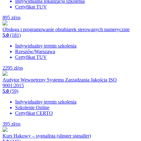
Indywidualna lokalizacja szkolenia
Certyfikat TUV
895
zł/os
Obsługa i programowanie obrabiarek sterowanych numerycznie
5.0
(181)
Indywidualny termin szkolenia
Rzeszów/Warszawa
Certyfikat TUV
2295
zł/os
Audytor Wewnętrzny Systemu Zarządzania Jakością ISO
9001:2015
5.0
(59)
Indywidualny termin szkolenia
Szkolenie Online
Certyfikat CERTO
395
zł/os
Kurs Hakowy – sygnalista (slinger signaller)