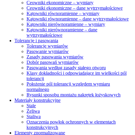
Ceowniki ekonomiczne – wymiary
Ceowniki ekonomiczne – dane wytrzymałościowe
Kątowniki równoramienne – wymiary
Kątowniki równoramienne – dane wytrzymałościowe
Kątowniki nierównoramienne – wymiary
Kątowniki nierównoramienne – dane
wytrzymałościowe
Tolerancje i pasowania
Tolerancje wymiarów
Pasowanie wymiarów
Zasady pasowania wymiarów
Dobór pasowań wymiarów
Pasowania według zasady stałego otworu
Klasy dokładności i odpowiadające im wielkości pól
tolerancji
Położenie pól tolerancji względem wymiaru
normalnego
Rysunki sposobu montażu nakrętek łożyskowych
Materiały konstrukcyjne
Stale
Żeliwa
Staliwa
Oznaczenia powłok ochronnych w elementach
konstrukcyjnych
Elementy znormalizowane