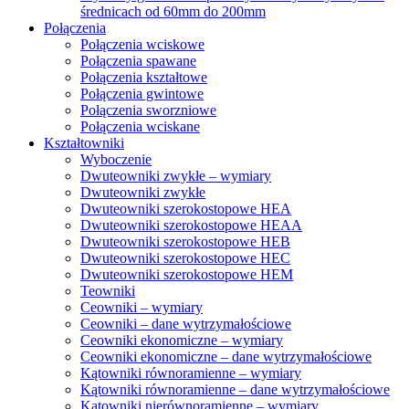
średnicach od 60mm do 200mm
Połączenia
Połączenia wciskowe
Połączenia spawane
Połączenia kształtowe
Połączenia gwintowe
Połączenia sworzniowe
Połączenia wciskane
Kształtowniki
Wyboczenie
Dwuteowniki zwykłe – wymiary
Dwuteowniki zwykłe
Dwuteowniki szerokostopowe HEA
Dwuteowniki szerokostopowe HEAA
Dwuteowniki szerokostopowe HEB
Dwuteowniki szerokostopowe HEC
Dwuteowniki szerokostopowe HEM
Teowniki
Ceowniki – wymiary
Ceowniki – dane wytrzymałościowe
Ceowniki ekonomiczne – wymiary
Ceowniki ekonomiczne – dane wytrzymałościowe
Kątowniki równoramienne – wymiary
Kątowniki równoramienne – dane wytrzymałościowe
Kątowniki nierównoramienne – wymiary