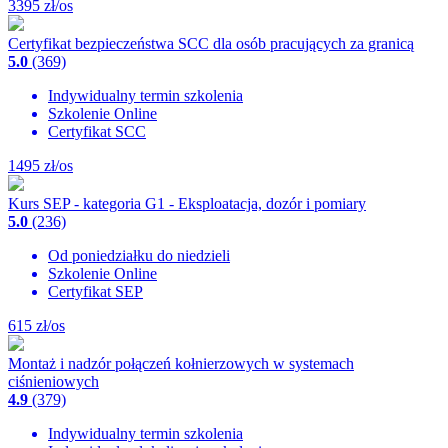
3395
zł/os
Certyfikat bezpieczeństwa SCC dla osób pracujących za granicą
5.0
(369)
Indywidualny termin szkolenia
Szkolenie Online
Certyfikat SCC
1495
zł/os
Kurs SEP - kategoria G1 - Eksploatacja, dozór i pomiary
5.0
(236)
Od poniedziałku do niedzieli
Szkolenie Online
Certyfikat SEP
615
zł/os
Montaż i nadzór połączeń kołnierzowych w systemach
ciśnieniowych
4.9
(379)
Indywidualny termin szkolenia