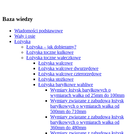
Baza wiedzy
Wiadomości podstawowe
Wały i osie
Łożyska
Łożyska – jak dobieramy?
Łożyska toczne kulkowe
Łożyska toczne wałeczkowe
Łożyska walcowe
Łożyska walcowe dwurzędowe
Łożyska walcowe czterorzędowe
Łożyska stożkowe
Łożyska baryłkowe wahliwe
Wymiary łożysk baryłkowych o
wymiarach wałka od 25mm do 100mm
Wymiary związane z zabudową łożysk
baryłkowych o wymiarach wałka od
500mm do 710mm
Wymiary związane z zabudową łożysk
baryłkowych o wymiarach wałka od
360mm do 480mm
Wymiary związane z zabudową łożysk