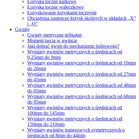
Łożyska toczne kulkowe
Łożyska toczne wałeczkowe
Łożyskowanie łożyskami tocznymi
Obciążenia zastępcze łożysk skośnych w układach „X”
i „O”
Gwinty
Gwinty metryczne trójkątne
Moment tarcia w gwincie
Jaki dobrać gwint do mechanizmu śrubowego?
Wymiary gwintów metrycznych o średnicach od
0,25mm do 9mm
Wymiary gwintów metrycznych o średnicach od 10mm
do 26mm
Wymiary gwintów metrycznych o średnicach od 27mm
do 45mm
Wymiary gwintów metrycznych o średnicach od 48mm
do 65mm
Wymiary gwintów metrycznych o średnicach od 68mm
do 95mm
Wymiary gwintów metrycznych o średnicach od
100mm do 145mm
Wymiary gwintów metrycznych o średnicach od
150mm do 210mm
Wymiary gwintów trapezowych symetrycznych o
średnicach od 8mm do 44mm