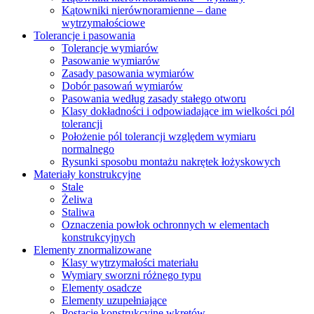
Kątowniki nierównoramienne – dane
wytrzymałościowe
Tolerancje i pasowania
Tolerancje wymiarów
Pasowanie wymiarów
Zasady pasowania wymiarów
Dobór pasowań wymiarów
Pasowania według zasady stałego otworu
Klasy dokładności i odpowiadające im wielkości pól
tolerancji
Położenie pól tolerancji względem wymiaru
normalnego
Rysunki sposobu montażu nakrętek łożyskowych
Materiały konstrukcyjne
Stale
Żeliwa
Staliwa
Oznaczenia powłok ochronnych w elementach
konstrukcyjnych
Elementy znormalizowane
Klasy wytrzymałości materiału
Wymiary sworzni różnego typu
Elementy osadcze
Elementy uzupełniające
Postacie konstrukcyjne wkrętów