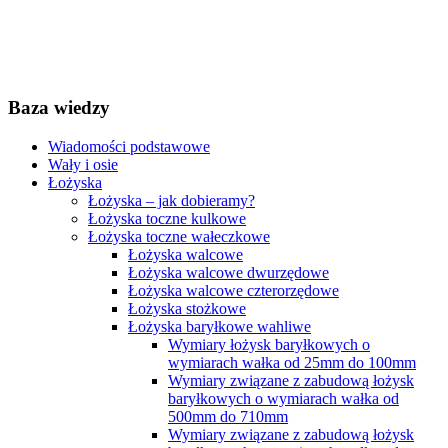
Baza wiedzy
Wiadomości podstawowe
Wały i osie
Łożyska
Łożyska – jak dobieramy?
Łożyska toczne kulkowe
Łożyska toczne wałeczkowe
Łożyska walcowe
Łożyska walcowe dwurzędowe
Łożyska walcowe czterorzędowe
Łożyska stożkowe
Łożyska baryłkowe wahliwe
Wymiary łożysk baryłkowych o
wymiarach wałka od 25mm do 100mm
Wymiary związane z zabudową łożysk
baryłkowych o wymiarach wałka od
500mm do 710mm
Wymiary związane z zabudową łożysk