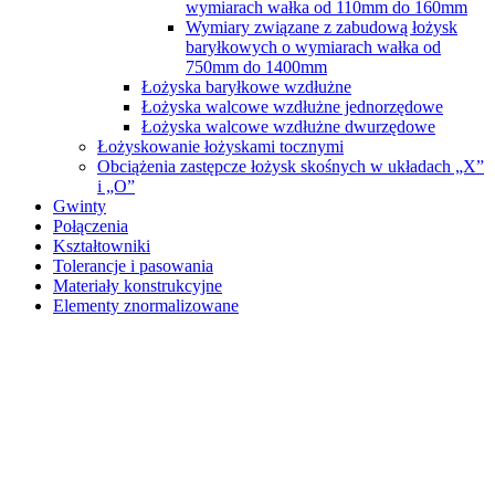
wymiarach wałka od 110mm do 160mm
Wymiary związane z zabudową łożysk
baryłkowych o wymiarach wałka od
750mm do 1400mm
Łożyska baryłkowe wzdłużne
Łożyska walcowe wzdłużne jednorzędowe
Łożyska walcowe wzdłużne dwurzędowe
Łożyskowanie łożyskami tocznymi
Obciążenia zastępcze łożysk skośnych w układach „X”
i „O”
Gwinty
Połączenia
Kształtowniki
Tolerancje i pasowania
Materiały konstrukcyjne
Elementy znormalizowane