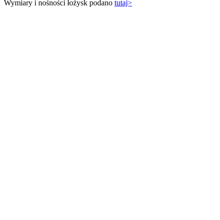
Wymiary i nośności łożysk podano
tutaj>