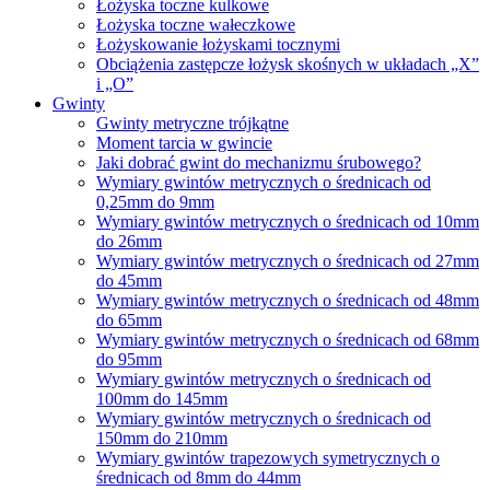
Łożyska toczne kulkowe
Łożyska toczne wałeczkowe
Łożyskowanie łożyskami tocznymi
Obciążenia zastępcze łożysk skośnych w układach „X”
i „O”
Gwinty
Gwinty metryczne trójkątne
Moment tarcia w gwincie
Jaki dobrać gwint do mechanizmu śrubowego?
Wymiary gwintów metrycznych o średnicach od
0,25mm do 9mm
Wymiary gwintów metrycznych o średnicach od 10mm
do 26mm
Wymiary gwintów metrycznych o średnicach od 27mm
do 45mm
Wymiary gwintów metrycznych o średnicach od 48mm
do 65mm
Wymiary gwintów metrycznych o średnicach od 68mm
do 95mm
Wymiary gwintów metrycznych o średnicach od
100mm do 145mm
Wymiary gwintów metrycznych o średnicach od
150mm do 210mm
Wymiary gwintów trapezowych symetrycznych o
średnicach od 8mm do 44mm