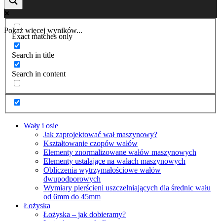
Pokaż więcej wyników...
Exact matches only
Search in title
Search in content
Wały i osie
Jak zaprojektować wał maszynowy?
Kształtowanie czopów wałów
Elementy znormalizowane wałów maszynowych
Elementy ustalające na wałach maszynowych
Obliczenia wytrzymałościowe wałów
dwupodporowych
Wymiary pierścieni uszczelniających dla średnic wału
od 6mm do 45mm
Łożyska
Łożyska – jak dobieramy?