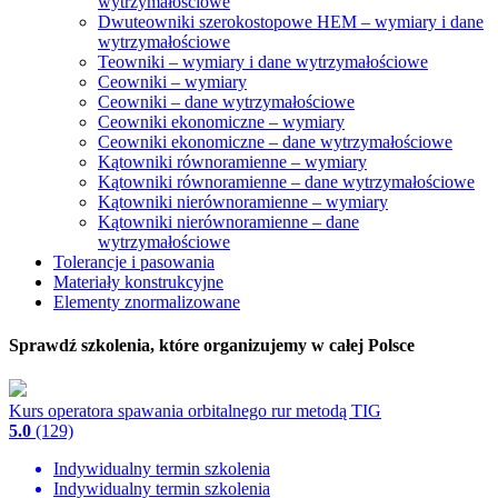
wytrzymałościowe
Dwuteowniki szerokostopowe HEM – wymiary i dane
wytrzymałościowe
Teowniki – wymiary i dane wytrzymałościowe
Ceowniki – wymiary
Ceowniki – dane wytrzymałościowe
Ceowniki ekonomiczne – wymiary
Ceowniki ekonomiczne – dane wytrzymałościowe
Kątowniki równoramienne – wymiary
Kątowniki równoramienne – dane wytrzymałościowe
Kątowniki nierównoramienne – wymiary
Kątowniki nierównoramienne – dane
wytrzymałościowe
Tolerancje i pasowania
Materiały konstrukcyjne
Elementy znormalizowane
Sprawdź szkolenia, które organizujemy w całej Polsce
Kurs operatora spawania orbitalnego rur metodą TIG
5.0
(129)
Indywidualny termin szkolenia
Indywidualny termin szkolenia