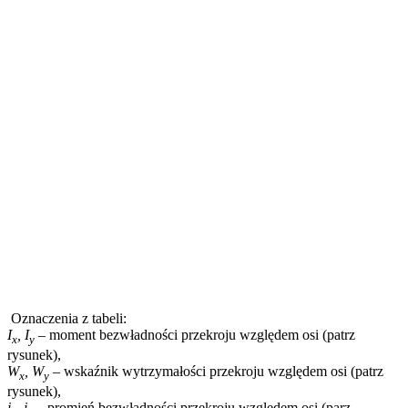
Oznaczenia z tabeli:
I
, I
– moment bezwładności przekroju względem osi (patrz
x
y
rysunek),
W
, W
– wskaźnik wytrzymałości przekroju względem osi (patrz
x
y
rysunek),
i
, i
– promień bezwładności przekroju względem osi (parz