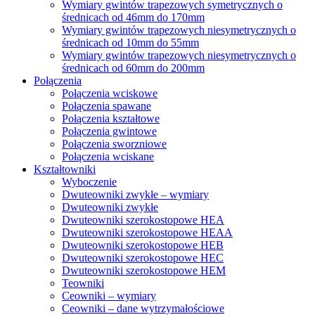
Wymiary gwintów trapezowych symetrycznych o
średnicach od 46mm do 170mm
Wymiary gwintów trapezowych niesymetrycznych o
średnicach od 10mm do 55mm
Wymiary gwintów trapezowych niesymetrycznych o
średnicach od 60mm do 200mm
Połączenia
Połączenia wciskowe
Połączenia spawane
Połączenia kształtowe
Połączenia gwintowe
Połączenia sworzniowe
Połączenia wciskane
Kształtowniki
Wyboczenie
Dwuteowniki zwykłe – wymiary
Dwuteowniki zwykłe
Dwuteowniki szerokostopowe HEA
Dwuteowniki szerokostopowe HEAA
Dwuteowniki szerokostopowe HEB
Dwuteowniki szerokostopowe HEC
Dwuteowniki szerokostopowe HEM
Teowniki
Ceowniki – wymiary
Ceowniki – dane wytrzymałościowe