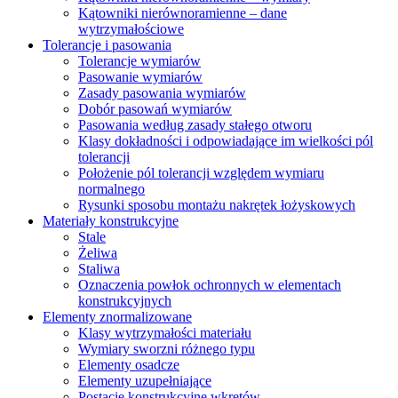
Kątowniki nierównoramienne – dane
wytrzymałościowe
Tolerancje i pasowania
Tolerancje wymiarów
Pasowanie wymiarów
Zasady pasowania wymiarów
Dobór pasowań wymiarów
Pasowania według zasady stałego otworu
Klasy dokładności i odpowiadające im wielkości pól
tolerancji
Położenie pól tolerancji względem wymiaru
normalnego
Rysunki sposobu montażu nakrętek łożyskowych
Materiały konstrukcyjne
Stale
Żeliwa
Staliwa
Oznaczenia powłok ochronnych w elementach
konstrukcyjnych
Elementy znormalizowane
Klasy wytrzymałości materiału
Wymiary sworzni różnego typu
Elementy osadcze
Elementy uzupełniające
Postacie konstrukcyjne wkrętów