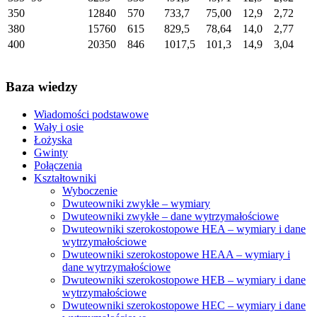
350
12840
570
733,7
75,00
12,9
2,72
380
15760
615
829,5
78,64
14,0
2,77
400
20350
846
1017,5
101,3
14,9
3,04
Baza wiedzy
Wiadomości podstawowe
Wały i osie
Łożyska
Gwinty
Połączenia
Kształtowniki
Wyboczenie
Dwuteowniki zwykłe – wymiary
Dwuteowniki zwykłe – dane wytrzymałościowe
Dwuteowniki szerokostopowe HEA – wymiary i dane
wytrzymałościowe
Dwuteowniki szerokostopowe HEAA – wymiary i
dane wytrzymałościowe
Dwuteowniki szerokostopowe HEB – wymiary i dane
wytrzymałościowe
Dwuteowniki szerokostopowe HEC – wymiary i dane