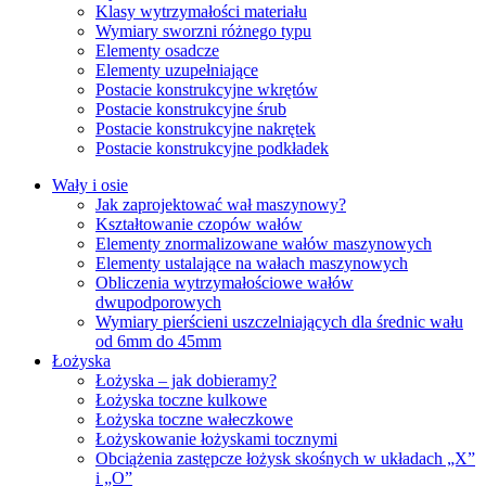
Klasy wytrzymałości materiału
Wymiary sworzni różnego typu
Elementy osadcze
Elementy uzupełniające
Postacie konstrukcyjne wkrętów
Postacie konstrukcyjne śrub
Postacie konstrukcyjne nakrętek
Postacie konstrukcyjne podkładek
Wały i osie
Jak zaprojektować wał maszynowy?
Kształtowanie czopów wałów
Elementy znormalizowane wałów maszynowych
Elementy ustalające na wałach maszynowych
Obliczenia wytrzymałościowe wałów
dwupodporowych
Wymiary pierścieni uszczelniających dla średnic wału
od 6mm do 45mm
Łożyska
Łożyska – jak dobieramy?
Łożyska toczne kulkowe
Łożyska toczne wałeczkowe
Łożyskowanie łożyskami tocznymi
Obciążenia zastępcze łożysk skośnych w układach „X”
i „O”