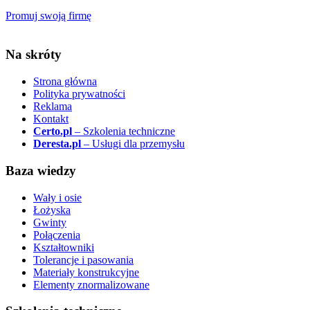
Promuj swoją firmę
Na skróty
Strona główna
Polityka prywatności
Reklama
Kontakt
Certo.pl
– Szkolenia techniczne
Deresta.pl
– Usługi dla przemysłu
Baza wiedzy
Wały i osie
Łożyska
Gwinty
Połączenia
Kształtowniki
Tolerancje i pasowania
Materiały konstrukcyjne
Elementy znormalizowane