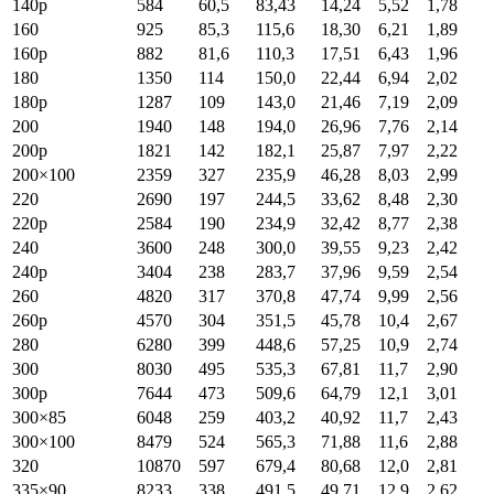
140p
584
60,5
83,43
14,24
5,52
1,78
160
925
85,3
115,6
18,30
6,21
1,89
160p
882
81,6
110,3
17,51
6,43
1,96
180
1350
114
150,0
22,44
6,94
2,02
180p
1287
109
143,0
21,46
7,19
2,09
200
1940
148
194,0
26,96
7,76
2,14
200p
1821
142
182,1
25,87
7,97
2,22
200×100
2359
327
235,9
46,28
8,03
2,99
220
2690
197
244,5
33,62
8,48
2,30
220p
2584
190
234,9
32,42
8,77
2,38
240
3600
248
300,0
39,55
9,23
2,42
240p
3404
238
283,7
37,96
9,59
2,54
260
4820
317
370,8
47,74
9,99
2,56
260p
4570
304
351,5
45,78
10,4
2,67
280
6280
399
448,6
57,25
10,9
2,74
300
8030
495
535,3
67,81
11,7
2,90
300p
7644
473
509,6
64,79
12,1
3,01
300×85
6048
259
403,2
40,92
11,7
2,43
300×100
8479
524
565,3
71,88
11,6
2,88
320
10870
597
679,4
80,68
12,0
2,81
335×90
8233
338
491,5
49,71
12,9
2,62