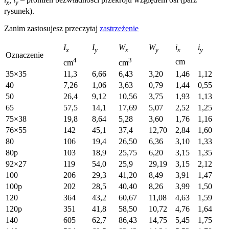
x
y
rysunek).
Zanim zastosujesz przeczytaj
zastrzeżenie
I
I
W
W
i
i
x
y
x
y
x
y
Oznaczenie
4
3
cm
cm
cm
35×35
11,3
6,66
6,43
3,20
1,46
1,12
40
7,26
1,06
3,63
0,79
1,44
0,55
50
26,4
9,12
10,56
3,75
1,93
1,13
65
57,5
14,1
17,69
5,07
2,52
1,25
75×38
19,8
8,64
5,28
3,60
1,76
1,16
76×55
142
45,1
37,4
12,70
2,84
1,60
80
106
19,4
26,50
6,36
3,10
1,33
80p
103
18,9
25,75
6,20
3,15
1,35
92×27
119
54,0
25,9
29,19
3,15
2,12
100
206
29,3
41,20
8,49
3,91
1,47
100p
202
28,5
40,40
8,26
3,99
1,50
120
364
43,2
60,67
11,08
4,63
1,59
120p
351
41,8
58,50
10,72
4,76
1,64
140
605
62,7
86,43
14,75
5,45
1,75