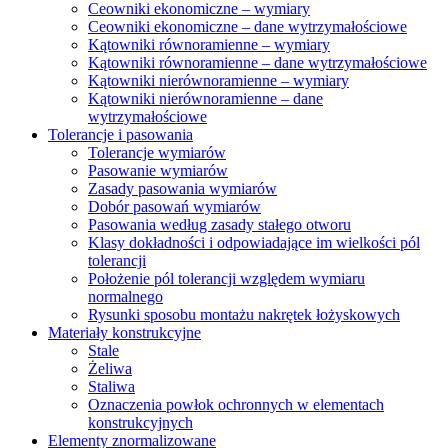
Ceowniki ekonomiczne – wymiary
Ceowniki ekonomiczne – dane wytrzymałościowe
Kątowniki równoramienne – wymiary
Kątowniki równoramienne – dane wytrzymałościowe
Kątowniki nierównoramienne – wymiary
Kątowniki nierównoramienne – dane
wytrzymałościowe
Tolerancje i pasowania
Tolerancje wymiarów
Pasowanie wymiarów
Zasady pasowania wymiarów
Dobór pasowań wymiarów
Pasowania według zasady stałego otworu
Klasy dokładności i odpowiadające im wielkości pól
tolerancji
Położenie pól tolerancji względem wymiaru
normalnego
Rysunki sposobu montażu nakrętek łożyskowych
Materiały konstrukcyjne
Stale
Żeliwa
Staliwa
Oznaczenia powłok ochronnych w elementach
konstrukcyjnych
Elementy znormalizowane