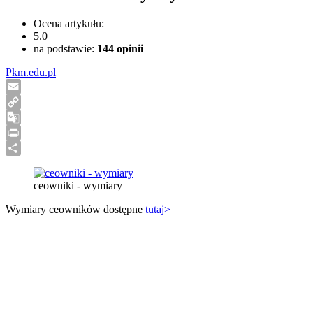
Ocena artykułu:
5.0
na podstawie:
144
opinii
Pkm.edu.pl
Email
Copy
Link
Google
Translate
Print
Share
ceowniki - wymiary
Wymiary ceowników dostępne
tutaj>