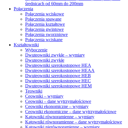
średnicach od 60mm do 200mm
Połączenia
Połączenia wciskowe
Połączenia spawane
Połączenia kształtowe
Połączenia gwintowe
Połączenia sworzniowe
Połączenia wciskane
Kształtowniki
Wyboczenie
Dwuteowniki zwykłe – wymiary
Dwuteowniki zwykłe
Dwuteowniki szerokostopowe HEA
Dwuteowniki szerokostopowe HEAA
Dwuteowniki szerokostopowe HEB
Dwuteowniki szerokostopowe HEC
Dwuteowniki szerokostopowe HEM
Teowniki
Ceowniki – wymiary
Ceowniki – dane wytrzymałościowe
Ceowniki ekonomiczne – wymiary
Ceowniki ekonomiczne – dane wytrzymałościowe
Kątowniki równoramienne – wymiary
Kątowniki równoramienne – dane wytrzymałościowe
Kątowniki nierównoramienne – wymiary