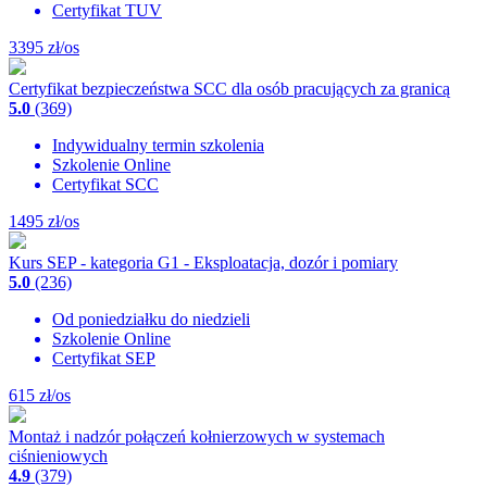
Certyfikat TUV
3395
zł/os
Certyfikat bezpieczeństwa SCC dla osób pracujących za granicą
5.0
(369)
Indywidualny termin szkolenia
Szkolenie Online
Certyfikat SCC
1495
zł/os
Kurs SEP - kategoria G1 - Eksploatacja, dozór i pomiary
5.0
(236)
Od poniedziałku do niedzieli
Szkolenie Online
Certyfikat SEP
615
zł/os
Montaż i nadzór połączeń kołnierzowych w systemach
ciśnieniowych
4.9
(379)