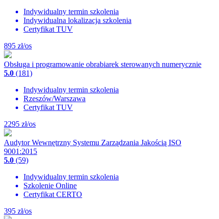
Indywidualny termin szkolenia
Indywidualna lokalizacja szkolenia
Certyfikat TUV
895
zł/os
Obsługa i programowanie obrabiarek sterowanych numerycznie
5.0
(181)
Indywidualny termin szkolenia
Rzeszów/Warszawa
Certyfikat TUV
2295
zł/os
Audytor Wewnętrzny Systemu Zarządzania Jakością ISO
9001:2015
5.0
(59)
Indywidualny termin szkolenia
Szkolenie Online
Certyfikat CERTO
395
zł/os