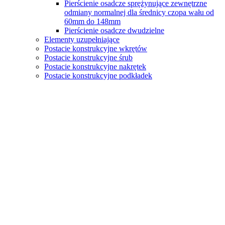
Pierścienie osadcze sprężynujące zewnętrzne
odmiany normalnej dla średnicy czopa wału od
60mm do 148mm
Pierścienie osadcze dwudzielne
Elementy uzupełniające
Postacie konstrukcyjne wkrętów
Postacie konstrukcyjne śrub
Postacie konstrukcyjne nakrętek
Postacie konstrukcyjne podkładek