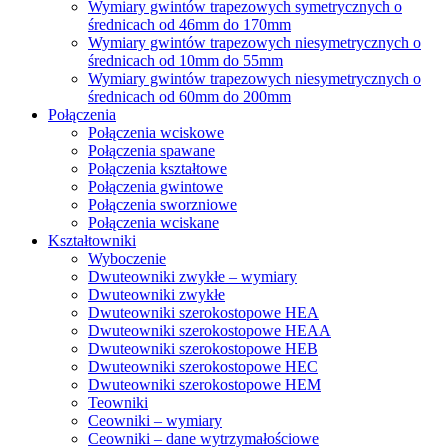
Wymiary gwintów trapezowych symetrycznych o
średnicach od 46mm do 170mm
Wymiary gwintów trapezowych niesymetrycznych o
średnicach od 10mm do 55mm
Wymiary gwintów trapezowych niesymetrycznych o
średnicach od 60mm do 200mm
Połączenia
Połączenia wciskowe
Połączenia spawane
Połączenia kształtowe
Połączenia gwintowe
Połączenia sworzniowe
Połączenia wciskane
Kształtowniki
Wyboczenie
Dwuteowniki zwykłe – wymiary
Dwuteowniki zwykłe
Dwuteowniki szerokostopowe HEA
Dwuteowniki szerokostopowe HEAA
Dwuteowniki szerokostopowe HEB
Dwuteowniki szerokostopowe HEC
Dwuteowniki szerokostopowe HEM
Teowniki
Ceowniki – wymiary
Ceowniki – dane wytrzymałościowe