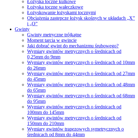
Łożyska toczne kulkowe
Łożyska toczne wałeczkowe
Łożyskowanie łożyskami tocznymi
Obciążenia zastępcze łożysk skośnych w układach „X”
i „O”
Gwinty
Gwinty metryczne trójkątne
Moment tarcia w gwincie
Jaki dobrać gwint do mechanizmu śrubowego?
Wymiary gwintów metrycznych o średnicach od
0,25mm do 9mm
Wymiary gwintów metrycznych o średnicach od 10mm
do 26mm
Wymiary gwintów metrycznych o średnicach od 27mm
do 45mm
Wymiary gwintów metrycznych o średnicach od 48mm
do 65mm
Wymiary gwintów metrycznych o średnicach od 68mm
do 95mm
Wymiary gwintów metrycznych o średnicach od
100mm do 145mm
Wymiary gwintów metrycznych o średnicach od
150mm do 210mm
Wymiary gwintów trapezowych symetrycznych o
średnicach od 8mm do 44mm