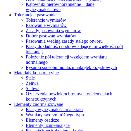
Kątowniki nierównoramienne – dane
wytrzymałościowe
Tolerancje i pasowania
Tolerancje wymiarów
Pasowanie wymiarów
Zasady pasowania wymiarów
Dobór pasowań wymiarów
Pasowania według zasady stałego otworu
Klasy dokładności i odpowiadające im wielkości pól
tolerancji
Położenie pól tolerancji względem wymiaru
normalnego
Rysunki sposobu montażu nakrętek łożyskowych
Materiały konstrukcyjne
Stale
Żeliwa
Staliwa
Oznaczenia powłok ochronnych w elementach
konstrukcyjnych
Elementy znormalizowane
Klasy wytrzymałości materiału
Wymiary sworzni różnego typu
Elementy osadcze
Elementy uzupełniające
Postacie konstrukcyjne wkrętów