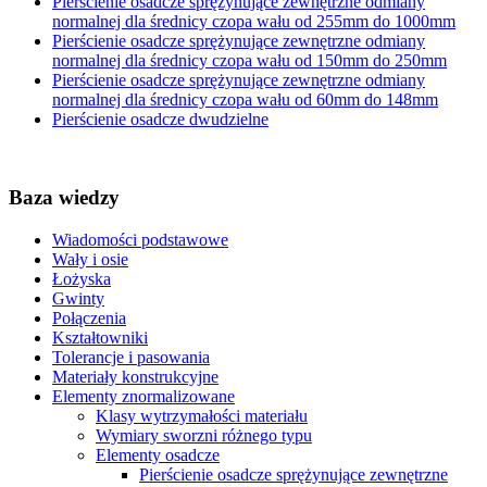
Pierścienie osadcze sprężynujące zewnętrzne odmiany
normalnej dla średnicy czopa wału od 255mm do 1000mm
Pierścienie osadcze sprężynujące zewnętrzne odmiany
normalnej dla średnicy czopa wału od 150mm do 250mm
Pierścienie osadcze sprężynujące zewnętrzne odmiany
normalnej dla średnicy czopa wału od 60mm do 148mm
Pierścienie osadcze dwudzielne
Baza wiedzy
Wiadomości podstawowe
Wały i osie
Łożyska
Gwinty
Połączenia
Kształtowniki
Tolerancje i pasowania
Materiały konstrukcyjne
Elementy znormalizowane
Klasy wytrzymałości materiału
Wymiary sworzni różnego typu
Elementy osadcze
Pierścienie osadcze sprężynujące zewnętrzne