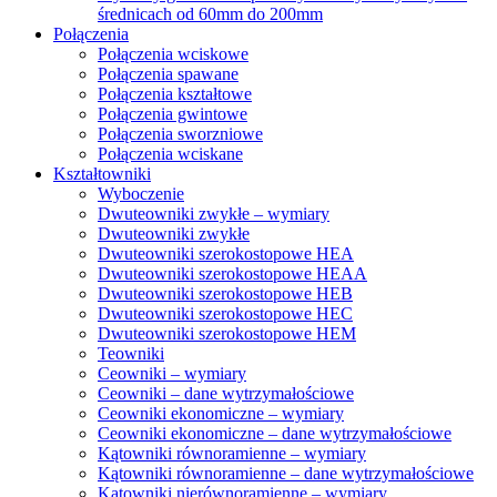
średnicach od 60mm do 200mm
Połączenia
Połączenia wciskowe
Połączenia spawane
Połączenia kształtowe
Połączenia gwintowe
Połączenia sworzniowe
Połączenia wciskane
Kształtowniki
Wyboczenie
Dwuteowniki zwykłe – wymiary
Dwuteowniki zwykłe
Dwuteowniki szerokostopowe HEA
Dwuteowniki szerokostopowe HEAA
Dwuteowniki szerokostopowe HEB
Dwuteowniki szerokostopowe HEC
Dwuteowniki szerokostopowe HEM
Teowniki
Ceowniki – wymiary
Ceowniki – dane wytrzymałościowe
Ceowniki ekonomiczne – wymiary
Ceowniki ekonomiczne – dane wytrzymałościowe
Kątowniki równoramienne – wymiary
Kątowniki równoramienne – dane wytrzymałościowe
Kątowniki nierównoramienne – wymiary