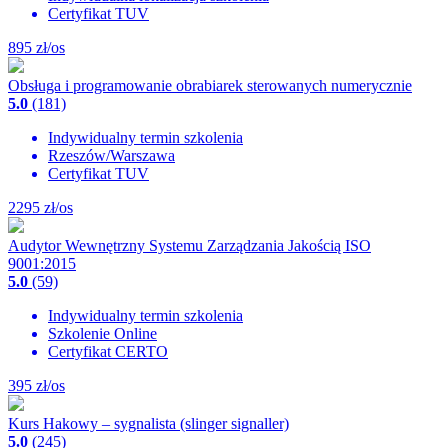
Certyfikat TUV
895
zł/os
Obsługa i programowanie obrabiarek sterowanych numerycznie
5.0
(181)
Indywidualny termin szkolenia
Rzeszów/Warszawa
Certyfikat TUV
2295
zł/os
Audytor Wewnętrzny Systemu Zarządzania Jakością ISO
9001:2015
5.0
(59)
Indywidualny termin szkolenia
Szkolenie Online
Certyfikat CERTO
395
zł/os
Kurs Hakowy – sygnalista (slinger signaller)
5.0
(245)