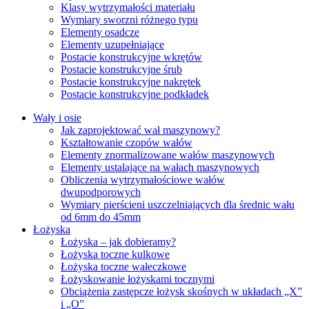
Klasy wytrzymałości materiału
Wymiary sworzni różnego typu
Elementy osadcze
Elementy uzupełniające
Postacie konstrukcyjne wkrętów
Postacie konstrukcyjne śrub
Postacie konstrukcyjne nakrętek
Postacie konstrukcyjne podkładek
Wały i osie
Jak zaprojektować wał maszynowy?
Kształtowanie czopów wałów
Elementy znormalizowane wałów maszynowych
Elementy ustalające na wałach maszynowych
Obliczenia wytrzymałościowe wałów
dwupodporowych
Wymiary pierścieni uszczelniających dla średnic wału
od 6mm do 45mm
Łożyska
Łożyska – jak dobieramy?
Łożyska toczne kulkowe
Łożyska toczne wałeczkowe
Łożyskowanie łożyskami tocznymi
Obciążenia zastępcze łożysk skośnych w układach „X”
i „O”