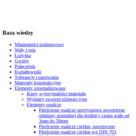
Baza wiedzy
Wiadomości podstawowe
Wały i osie
Łożyska
Gwinty
Połączenia
Kształtowniki
Tolerancje i pasowania
Materiały konstrukcyjne
Elementy znormalizowane
Klasy wytrzymałości materiału
Wymiary sworzni różnego typu
Elementy osadcze
Pierścienie osadcze sprężynujące zewnętrzne
odmiany normalnej dla średnicy czopa wału od
3mm do 58mm
Pierścienie osadcze ciężkie, nawiercone
Pierścienie osadcze ciężkie wg DIN 703