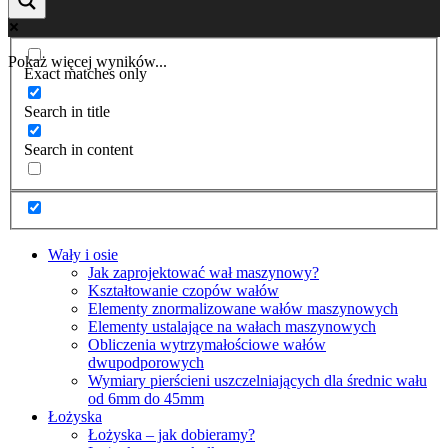
Pokaż więcej wyników...
Exact matches only
Search in title
Search in content
Wały i osie
Jak zaprojektować wał maszynowy?
Kształtowanie czopów wałów
Elementy znormalizowane wałów maszynowych
Elementy ustalające na wałach maszynowych
Obliczenia wytrzymałościowe wałów
dwupodporowych
Wymiary pierścieni uszczelniających dla średnic wału
od 6mm do 45mm
Łożyska
Łożyska – jak dobieramy?