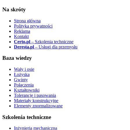
Na skróty
Strona główna
Polityka prywatności
Reklama
Kontakt
Certo.pl
– Szkolenia techniczne
Deresta.pl
– Usługi dla przemysłu
Baza wiedzy
Wały i osie
Łożyska
Gwinty
Połączenia
Kształtowniki
Tolerancje i pasowania
Materiały konstrukcyjne
Elementy znormalizowane
Szkolenia techniczne
Inżynieria mechaniczna