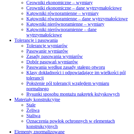
Ceowniki ekonomiczne – wymiary
Ceowniki ekonomiczne – dane wytrzymałościowe
Kątowniki równoramienne – wymiary
Kątowniki równoramienne – dane wytrzymałościowe
Kątowniki nierównoramienne – wymiary
Kątowniki nierównoramienne – dane
wytrzymałościowe
Tolerancje i pasowania
Tolerancje wymiarów
Pasowanie wymiarów
Zasady pasowania wymiarów
Dobór pasowań wymiarów
Pasowania według zasady stałego otworu
Klasy dokładności i odpowiadające im wielkości pól
tolerancji
Położenie pól tolerancji względem wymiaru
normalnego
Rysunki sposobu montażu nakrętek łożyskowych
Materiały konstrukcyjne
Stale
Żeliwa
Staliwa
Oznaczenia powłok ochronnych w elementach
konstrukcyjnych
Elementy znormalizowane