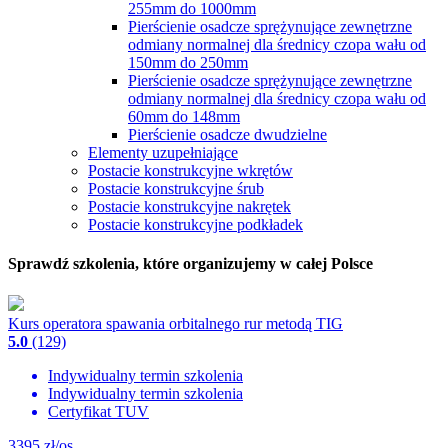
255mm do 1000mm
Pierścienie osadcze sprężynujące zewnętrzne
odmiany normalnej dla średnicy czopa wału od
150mm do 250mm
Pierścienie osadcze sprężynujące zewnętrzne
odmiany normalnej dla średnicy czopa wału od
60mm do 148mm
Pierścienie osadcze dwudzielne
Elementy uzupełniające
Postacie konstrukcyjne wkrętów
Postacie konstrukcyjne śrub
Postacie konstrukcyjne nakrętek
Postacie konstrukcyjne podkładek
Sprawdź szkolenia, które organizujemy w całej Polsce
Kurs operatora spawania orbitalnego rur metodą TIG
5.0
(129)
Indywidualny termin szkolenia
Indywidualny termin szkolenia
Certyfikat TUV
3395
zł/os