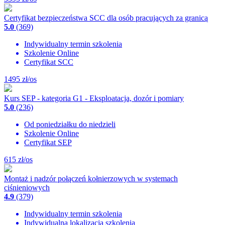
Certyfikat bezpieczeństwa SCC dla osób pracujących za granicą
5.0
(369)
Indywidualny termin szkolenia
Szkolenie Online
Certyfikat SCC
1495
zł/os
Kurs SEP - kategoria G1 - Eksploatacja, dozór i pomiary
5.0
(236)
Od poniedziałku do niedzieli
Szkolenie Online
Certyfikat SEP
615
zł/os
Montaż i nadzór połączeń kołnierzowych w systemach
ciśnieniowych
4.9
(379)
Indywidualny termin szkolenia
Indywidualna lokalizacja szkolenia