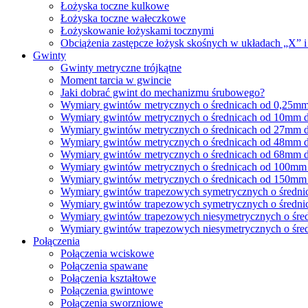
Łożyska toczne kulkowe
Łożyska toczne wałeczkowe
Łożyskowanie łożyskami tocznymi
Obciążenia zastępcze łożysk skośnych w układach „X” 
Gwinty
Gwinty metryczne trójkątne
Moment tarcia w gwincie
Jaki dobrać gwint do mechanizmu śrubowego?
Wymiary gwintów metrycznych o średnicach od 0,25m
Wymiary gwintów metrycznych o średnicach od 10mm
Wymiary gwintów metrycznych o średnicach od 27mm
Wymiary gwintów metrycznych o średnicach od 48mm
Wymiary gwintów metrycznych o średnicach od 68mm
Wymiary gwintów metrycznych o średnicach od 100m
Wymiary gwintów metrycznych o średnicach od 150m
Wymiary gwintów trapezowych symetrycznych o średn
Wymiary gwintów trapezowych symetrycznych o średn
Wymiary gwintów trapezowych niesymetrycznych o śr
Wymiary gwintów trapezowych niesymetrycznych o śr
Połączenia
Połączenia wciskowe
Połączenia spawane
Połączenia kształtowe
Połączenia gwintowe
Połączenia sworzniowe