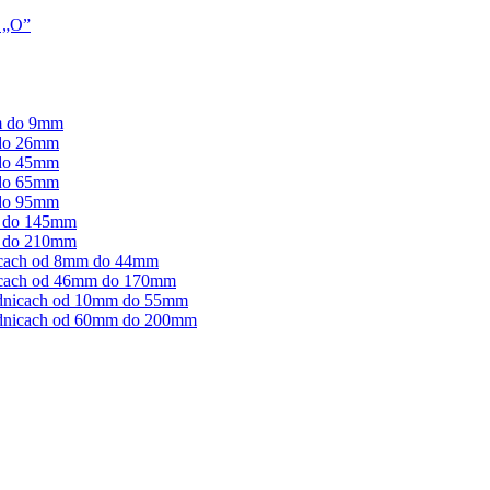
i „O”
m do 9mm
 do 26mm
 do 45mm
 do 65mm
 do 95mm
m do 145mm
m do 210mm
icach od 8mm do 44mm
icach od 46mm do 170mm
ednicach od 10mm do 55mm
ednicach od 60mm do 200mm