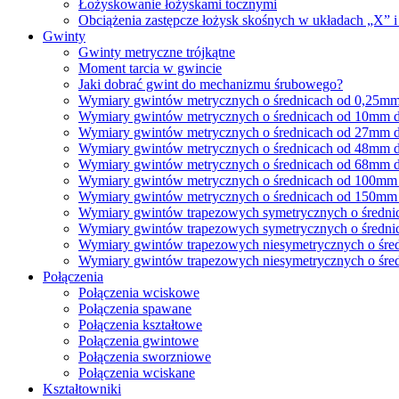
Łożyskowanie łożyskami tocznymi
Obciążenia zastępcze łożysk skośnych w układach „X” 
Gwinty
Gwinty metryczne trójkątne
Moment tarcia w gwincie
Jaki dobrać gwint do mechanizmu śrubowego?
Wymiary gwintów metrycznych o średnicach od 0,25m
Wymiary gwintów metrycznych o średnicach od 10mm
Wymiary gwintów metrycznych o średnicach od 27mm
Wymiary gwintów metrycznych o średnicach od 48mm
Wymiary gwintów metrycznych o średnicach od 68mm
Wymiary gwintów metrycznych o średnicach od 100m
Wymiary gwintów metrycznych o średnicach od 150m
Wymiary gwintów trapezowych symetrycznych o średn
Wymiary gwintów trapezowych symetrycznych o średn
Wymiary gwintów trapezowych niesymetrycznych o śr
Wymiary gwintów trapezowych niesymetrycznych o śr
Połączenia
Połączenia wciskowe
Połączenia spawane
Połączenia kształtowe
Połączenia gwintowe
Połączenia sworzniowe
Połączenia wciskane
Kształtowniki