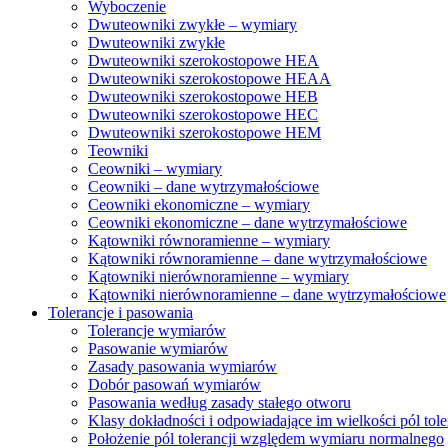
Wyboczenie
Dwuteowniki zwykłe – wymiary
Dwuteowniki zwykłe
Dwuteowniki szerokostopowe HEA
Dwuteowniki szerokostopowe HEAA
Dwuteowniki szerokostopowe HEB
Dwuteowniki szerokostopowe HEC
Dwuteowniki szerokostopowe HEM
Teowniki
Ceowniki – wymiary
Ceowniki – dane wytrzymałościowe
Ceowniki ekonomiczne – wymiary
Ceowniki ekonomiczne – dane wytrzymałościowe
Kątowniki równoramienne – wymiary
Kątowniki równoramienne – dane wytrzymałościowe
Kątowniki nierównoramienne – wymiary
Kątowniki nierównoramienne – dane wytrzymałościowe
Tolerancje i pasowania
Tolerancje wymiarów
Pasowanie wymiarów
Zasady pasowania wymiarów
Dobór pasowań wymiarów
Pasowania według zasady stałego otworu
Klasy dokładności i odpowiadające im wielkości pól tole
Położenie pól tolerancji względem wymiaru normalnego