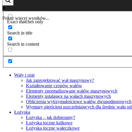
Pokaż więcej wyników...
Exact matches only
Search in title
Search in content
Wały i osie
Jak zaprojektować wał maszynowy?
Kształtowanie czopów wałów
Elementy znormalizowane wałów maszynowych
Elementy ustalające na wałach maszynowych
Obliczenia wytrzymałościowe wałów dwupodporowych
Wymiary pierścieni uszczelniających dla średnic wału
Łożyska
Łożyska – jak dobieramy?
Łożyska toczne kulkowe
Łożyska toczne wałeczkowe