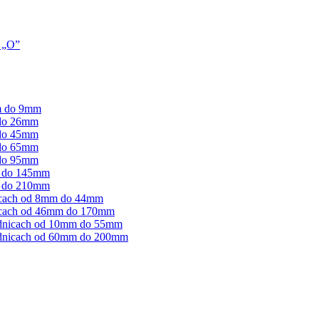
i „O”
m do 9mm
 do 26mm
 do 45mm
 do 65mm
 do 95mm
m do 145mm
m do 210mm
icach od 8mm do 44mm
icach od 46mm do 170mm
ednicach od 10mm do 55mm
ednicach od 60mm do 200mm