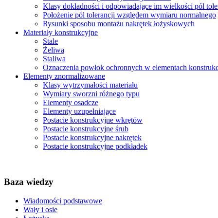
Klasy dokładności i odpowiadające im wielkości pól tole
Położenie pól tolerancji względem wymiaru normalnego
Rysunki sposobu montażu nakrętek łożyskowych
Materiały konstrukcyjne
Stale
Żeliwa
Staliwa
Oznaczenia powłok ochronnych w elementach konstruk
Elementy znormalizowane
Klasy wytrzymałości materiału
Wymiary sworzni różnego typu
Elementy osadcze
Elementy uzupełniające
Postacie konstrukcyjne wkrętów
Postacie konstrukcyjne śrub
Postacie konstrukcyjne nakrętek
Postacie konstrukcyjne podkładek
Baza wiedzy
Wiadomości podstawowe
Wały i osie