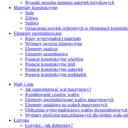
Rysunki sposobu montażu nakrętek łożyskowych
Materiały konstrukcyjne
Stale
Żeliwa
Staliwa
Oznaczenia powłok ochronnych w elementach konstruk
Elementy znormalizowane
Klasy wytrzymałości materiału
Wymiary sworzni różnego typu
Elementy osadcze
Elementy uzupełniające
Postacie konstrukcyjne wkrętów
Postacie konstrukcyjne śrub
Postacie konstrukcyjne nakrętek
Postacie konstrukcyjne podkładek
Wały i osie
Jak zaprojektować wał maszynowy?
Kształtowanie czopów wałów
Elementy znormalizowane wałów maszynowych
Elementy ustalające na wałach maszynowych
Obliczenia wytrzymałościowe wałów dwupodporowych
Wymiary pierścieni uszczelniających dla średnic wału
Łożyska
Łożyska – jak dobieramy?