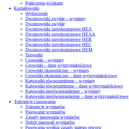
Połączenia wciskane
Kształtowniki
Wyboczenie
Dwuteowniki zwykłe – wymiary
Dwuteowniki zwykłe
Dwuteowniki szerokostopowe HEA
Dwuteowniki szerokostopowe HEAA
Dwuteowniki szerokostopowe HEB
Dwuteowniki szerokostopowe HEC
Dwuteowniki szerokostopowe HEM
Teowniki
Ceowniki – wymiary
Ceowniki – dane wytrzymałościowe
Ceowniki ekonomiczne – wymiary
Ceowniki ekonomiczne – dane wytrzymałościowe
Kątowniki równoramienne – wymiary
Kątowniki równoramienne – dane wytrzymałościowe
Kątowniki nierównoramienne – wymiary
Kątowniki nierównoramienne – dane wytrzymałościowe
Tolerancje i pasowania
Tolerancje wymiarów
Pasowanie wymiarów
Zasady pasowania wymiarów
Dobór pasowań wymiarów
Pasowania według zasady stałego otworu