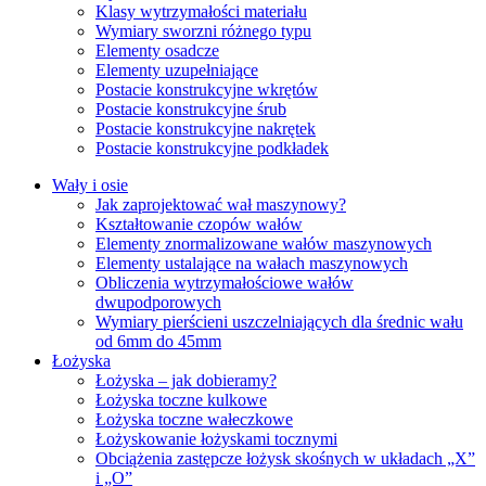
Klasy wytrzymałości materiału
Wymiary sworzni różnego typu
Elementy osadcze
Elementy uzupełniające
Postacie konstrukcyjne wkrętów
Postacie konstrukcyjne śrub
Postacie konstrukcyjne nakrętek
Postacie konstrukcyjne podkładek
Wały i osie
Jak zaprojektować wał maszynowy?
Kształtowanie czopów wałów
Elementy znormalizowane wałów maszynowych
Elementy ustalające na wałach maszynowych
Obliczenia wytrzymałościowe wałów
dwupodporowych
Wymiary pierścieni uszczelniających dla średnic wału
od 6mm do 45mm
Łożyska
Łożyska – jak dobieramy?
Łożyska toczne kulkowe
Łożyska toczne wałeczkowe
Łożyskowanie łożyskami tocznymi
Obciążenia zastępcze łożysk skośnych w układach „X”
i „O”