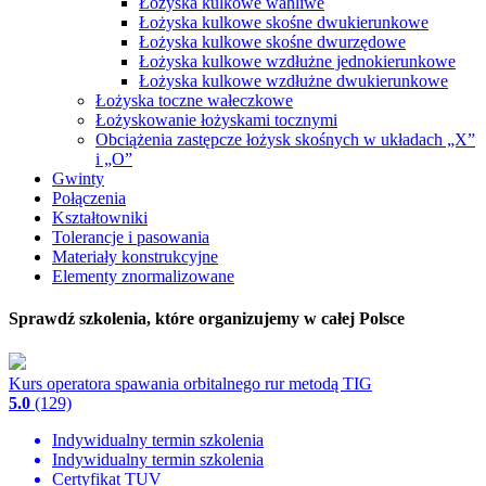
Łożyska kulkowe wahliwe
Łożyska kulkowe skośne dwukierunkowe
Łożyska kulkowe skośne dwurzędowe
Łożyska kulkowe wzdłużne jednokierunkowe
Łożyska kulkowe wzdłużne dwukierunkowe
Łożyska toczne wałeczkowe
Łożyskowanie łożyskami tocznymi
Obciążenia zastępcze łożysk skośnych w układach „X”
i „O”
Gwinty
Połączenia
Kształtowniki
Tolerancje i pasowania
Materiały konstrukcyjne
Elementy znormalizowane
Sprawdź szkolenia, które organizujemy w całej Polsce
Kurs operatora spawania orbitalnego rur metodą TIG
5.0
(129)
Indywidualny termin szkolenia
Indywidualny termin szkolenia
Certyfikat TUV