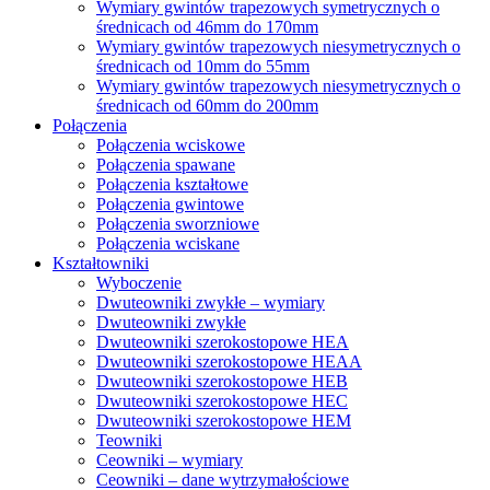
Wymiary gwintów trapezowych symetrycznych o
średnicach od 46mm do 170mm
Wymiary gwintów trapezowych niesymetrycznych o
średnicach od 10mm do 55mm
Wymiary gwintów trapezowych niesymetrycznych o
średnicach od 60mm do 200mm
Połączenia
Połączenia wciskowe
Połączenia spawane
Połączenia kształtowe
Połączenia gwintowe
Połączenia sworzniowe
Połączenia wciskane
Kształtowniki
Wyboczenie
Dwuteowniki zwykłe – wymiary
Dwuteowniki zwykłe
Dwuteowniki szerokostopowe HEA
Dwuteowniki szerokostopowe HEAA
Dwuteowniki szerokostopowe HEB
Dwuteowniki szerokostopowe HEC
Dwuteowniki szerokostopowe HEM
Teowniki
Ceowniki – wymiary
Ceowniki – dane wytrzymałościowe