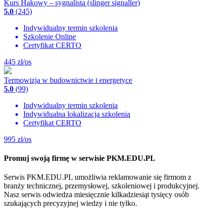
Kurs Hakowy – sygnalista (slinger signaller)
5.0
(245)
Indywidualny termin szkolenia
Szkolenie Online
Certyfikat CERTO
445
zł/os
Termowizja w budownictwie i energetyce
5.0
(99)
Indywidualny termin szkolenia
Indywidualna lokalizacja szkolenia
Certyfikat CERTO
995
zł/os
Promuj swoją firmę w serwisie PKM.EDU.PL
Serwis PKM.EDU.PL umożliwia reklamowanie się firmom z
branży technicznej, przemysłowej, szkoleniowej i produkcyjnej.
Nasz serwis odwiedza miesięcznie kilkadziesiąt tysięcy osób
szukających precyzyjnej wiedzy i nie tylko.