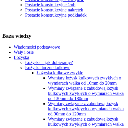
Postacie konstrukcyjne śrub
Postacie konstrukcyjne nakrętek
Postacie konstrukcyjne podkładek
Baza wiedzy
Wiadomości podstawowe
Wały i osie
Łożyska
Łożyska – jak dobieramy?
Łożyska toczne kulkowe
Łożyska kulkowe zwykłe
Wymiary łożysk kulkowych zwykłych o
wymiarach wałka od 10mm do 20mm
Wymiary związane z zabudową łożysk
kulkowych zwykłych o wymiarach wałka
od 130mm do 180mm
Wymiary związane z zabudową łożysk
kulkowych zwykłych o wymiarach wałka
od 90mm do 120mm
Wymiary związane z zabudową łożysk
kulkowych zwykłych o wymiarach wałka