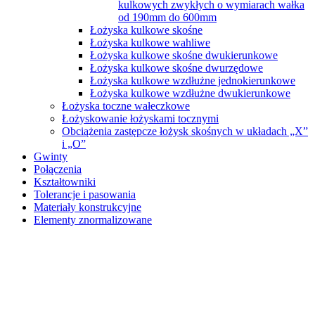
kulkowych zwykłych o wymiarach wałka
od 190mm do 600mm
Łożyska kulkowe skośne
Łożyska kulkowe wahliwe
Łożyska kulkowe skośne dwukierunkowe
Łożyska kulkowe skośne dwurzędowe
Łożyska kulkowe wzdłużne jednokierunkowe
Łożyska kulkowe wzdłużne dwukierunkowe
Łożyska toczne wałeczkowe
Łożyskowanie łożyskami tocznymi
Obciążenia zastępcze łożysk skośnych w układach „X”
i „O”
Gwinty
Połączenia
Kształtowniki
Tolerancje i pasowania
Materiały konstrukcyjne
Elementy znormalizowane