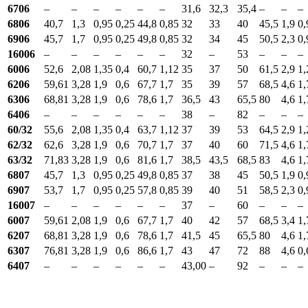
6706
–
–
–
–
–
–
31,6
32,3
35,4
–
–
–
6806
40,7
1,3
0,95
0,25
44,8
0,85
32
33
40
45,5
1,9
0,
6906
45,7
1,7
0,95
0,25
49,8
0,85
32
34
45
50,5
2,3
0,
16006
–
–
–
–
–
–
32
–
53
–
–
–
6006
52,6
2,08
1,35
0,4
60,7
1,12
35
37
50
61,5
2,9
1,
6206
59,61
3,28
1,9
0,6
67,7
1,7
35
39
57
68,5
4,6
1,
6306
68,81
3,28
1,9
0,6
78,6
1,7
36,5
43
65,5
80
4,6
1,
6406
–
–
–
–
–
–
38
–
82
–
–
–
60/32
55,6
2,08
1,35
0,4
63,7
1,12
37
39
53
64,5
2,9
1,
62/32
62,6
3,28
1,9
0,6
70,7
1,7
37
40
60
71,5
4,6
1,
63/32
71,83
3,28
1,9
0,6
81,6
1,7
38,5
43,5
68,5
83
4,6
1,
6807
45,7
1,3
0,95
0,25
49,8
0,85
37
38
45
50,5
1,9
0,
6907
53,7
1,7
0,95
0,25
57,8
0,85
39
40
51
58,5
2,3
0,
16007
–
–
–
–
–
–
37
–
60
–
–
–
6007
59,61
2,08
1,9
0,6
67,7
1,7
40
42
57
68,5
3,4
1,
6207
68,81
3,28
1,9
0,6
78,6
1,7
41,5
45
65,5
80
4,6
1,
6307
76,81
3,28
1,9
0,6
86,6
1,7
43
47
72
88
4,6
0,
6407
–
–
–
–
–
–
43,00
–
92
–
–
–