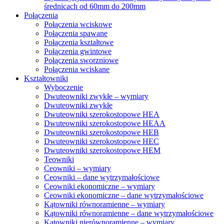
średnicach od 60mm do 200mm
Połączenia
Połączenia wciskowe
Połączenia spawane
Połączenia kształtowe
Połączenia gwintowe
Połączenia sworzniowe
Połączenia wciskane
Kształtowniki
Wyboczenie
Dwuteowniki zwykłe – wymiary
Dwuteowniki zwykłe
Dwuteowniki szerokostopowe HEA
Dwuteowniki szerokostopowe HEAA
Dwuteowniki szerokostopowe HEB
Dwuteowniki szerokostopowe HEC
Dwuteowniki szerokostopowe HEM
Teowniki
Ceowniki – wymiary
Ceowniki – dane wytrzymałościowe
Ceowniki ekonomiczne – wymiary
Ceowniki ekonomiczne – dane wytrzymałościowe
Kątowniki równoramienne – wymiary
Kątowniki równoramienne – dane wytrzymałościowe
Kątowniki nierównoramienne – wymiary