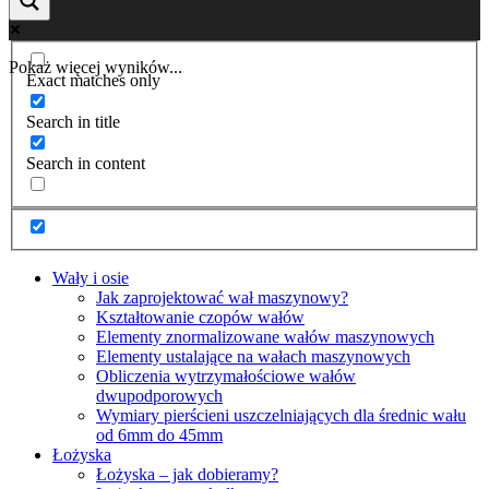
Pokaż więcej wyników...
Exact matches only
Search in title
Search in content
Wały i osie
Jak zaprojektować wał maszynowy?
Kształtowanie czopów wałów
Elementy znormalizowane wałów maszynowych
Elementy ustalające na wałach maszynowych
Obliczenia wytrzymałościowe wałów
dwupodporowych
Wymiary pierścieni uszczelniających dla średnic wału
od 6mm do 45mm
Łożyska
Łożyska – jak dobieramy?