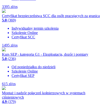
3395
zł/os
Certyfikat bezpieczeństwa SCC dla osób pracujących za granicą
5.0
(369)
Indywidualny termin szkolenia
Szkolenie Online
Certyfikat SCC
1495
zł/os
Kurs SEP - kategoria G1 - Eksploatacja, dozór i pomiary
5.0
(236)
Od poniedziałku do niedzieli
Szkolenie Online
Certyfikat SEP
615
zł/os
Montaż i nadzór połączeń kołnierzowych w systemach
ciśnieniowych
4.9
(379)