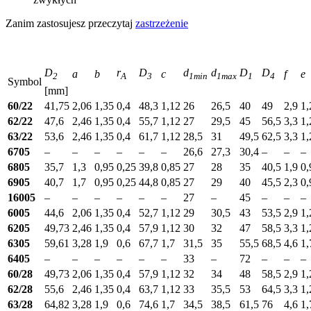
Zanim zastosujesz przeczytaj
zastrzeżenie
D
r
D
d
d
D
D
a
b
c
f
e
2
A
3
1min
1max
1
4
Symbol
[mm]
60/22
41,75
2,06
1,35
0,4
48,3
1,12
26
26,5
40
49
2,9
1,
62/22
47,6
2,46
1,35
0,4
55,7
1,12
27
29,5
45
56,5
3,3
1,
63/22
53,6
2,46
1,35
0,4
61,7
1,12
28,5
31
49,5
62,5
3,3
1,
6705
–
–
–
–
–
–
26,6
27,3
30,4
–
–
–
6805
35,7
1,3
0,95
0,25
39,8
0,85
27
28
35
40,5
1,9
0,
6905
40,7
1,7
0,95
0,25
44,8
0,85
27
29
40
45,5
2,3
0,
16005
–
–
–
–
–
–
27
–
45
–
–
–
6005
44,6
2,06
1,35
0,4
52,7
1,12
29
30,5
43
53,5
2,9
1,
6205
49,73
2,46
1,35
0,4
57,9
1,12
30
32
47
58,5
3,3
1,
6305
59,61
3,28
1,9
0,6
67,7
1,7
31,5
35
55,5
68,5
4,6
1,
6405
–
–
–
–
–
–
33
–
72
–
–
–
60/28
49,73
2,06
1,35
0,4
57,9
1,12
32
34
48
58,5
2,9
1,
62/28
55,6
2,46
1,35
0,4
63,7
1,12
33
35,5
53
64,5
3,3
1,
63/28
64,82
3,28
1,9
0,6
74,6
1,7
34,5
38,5
61,5
76
4,6
1,