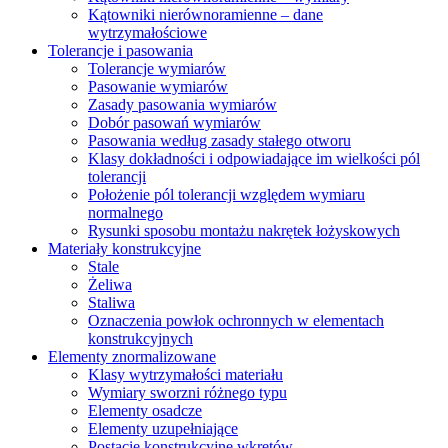
Kątowniki nierównoramienne – dane
wytrzymałościowe
Tolerancje i pasowania
Tolerancje wymiarów
Pasowanie wymiarów
Zasady pasowania wymiarów
Dobór pasowań wymiarów
Pasowania według zasady stałego otworu
Klasy dokładności i odpowiadające im wielkości pól
tolerancji
Położenie pól tolerancji względem wymiaru
normalnego
Rysunki sposobu montażu nakrętek łożyskowych
Materiały konstrukcyjne
Stale
Żeliwa
Staliwa
Oznaczenia powłok ochronnych w elementach
konstrukcyjnych
Elementy znormalizowane
Klasy wytrzymałości materiału
Wymiary sworzni różnego typu
Elementy osadcze
Elementy uzupełniające
Postacie konstrukcyjne wkrętów