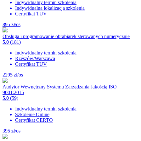
Indywidualny termin szkolenia
Indywidualna lokalizacja szkolenia
Certyfikat TUV
895
zł/os
Obsługa i programowanie obrabiarek sterowanych numerycznie
5.0
(181)
Indywidualny termin szkolenia
Rzeszów/Warszawa
Certyfikat TUV
2295
zł/os
Audytor Wewnętrzny Systemu Zarządzania Jakością ISO
9001:2015
5.0
(59)
Indywidualny termin szkolenia
Szkolenie Online
Certyfikat CERTO
395
zł/os