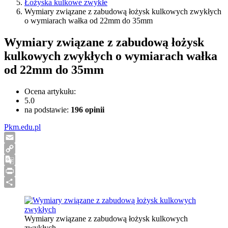
Łożyska kulkowe zwykłe
Wymiary związane z zabudową łożysk kulkowych zwykłych
o wymiarach wałka od 22mm do 35mm
Wymiary związane z zabudową łożysk
kulkowych zwykłych o wymiarach wałka
od 22mm do 35mm
Ocena artykułu:
5.0
na podstawie:
196
opinii
Pkm.edu.pl
Email
Copy
Link
Google
Translate
Print
Share
Wymiary związane z zabudową łożysk kulkowych
zwykłych