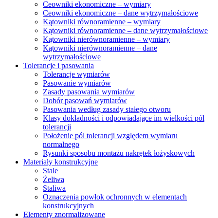
Ceowniki ekonomiczne – wymiary
Ceowniki ekonomiczne – dane wytrzymałościowe
Kątowniki równoramienne – wymiary
Kątowniki równoramienne – dane wytrzymałościowe
Kątowniki nierównoramienne – wymiary
Kątowniki nierównoramienne – dane
wytrzymałościowe
Tolerancje i pasowania
Tolerancje wymiarów
Pasowanie wymiarów
Zasady pasowania wymiarów
Dobór pasowań wymiarów
Pasowania według zasady stałego otworu
Klasy dokładności i odpowiadające im wielkości pól
tolerancji
Położenie pól tolerancji względem wymiaru
normalnego
Rysunki sposobu montażu nakrętek łożyskowych
Materiały konstrukcyjne
Stale
Żeliwa
Staliwa
Oznaczenia powłok ochronnych w elementach
konstrukcyjnych
Elementy znormalizowane