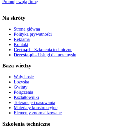
Promuj swoją firmę
Na skróty
Strona główna
Polityka prywatności
Reklama
Kontakt
Certo.pl
– Szkolenia techniczne
Deresta.pl
– Usługi dla przemysłu
Baza wiedzy
Wały i osie
Łożyska
Gwinty
Połączenia
Kształtowniki
Tolerancje i pasowania
Materiały konstrukcyjne
Elementy znormalizowane
Szkolenia techniczne