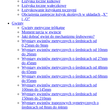
Łożyska toczne kulkowe
Łożyska toczne wałeczkowe
Łożyskowanie łożyskami tocznymi
Obciążenia zastępcze łożysk skośnych w układach „X”
i „O”
Gwinty
Gwinty metryczne trójkątne
Moment tarcia w gwincie
Jaki dobrać gwint do mechanizmu śrubowego?
Wymiary gwintów metrycznych o średnicach od
0,25mm do 9mm
Wymiary gwintów metrycznych o średnicach od 10mm
do 26mm
Wymiary gwintów metrycznych o średnicach od 27mm
do 45mm
Wymiary gwintów metrycznych o średnicach od 48mm
do 65mm
Wymiary gwintów metrycznych o średnicach od 68mm
do 95mm
Wymiary gwintów metrycznych o średnicach od
100mm do 145mm
Wymiary gwintów metrycznych o średnicach od
150mm do 210mm
Wymiary gwintów trapezowych symetrycznych o
średnicach od 8mm do 44mm