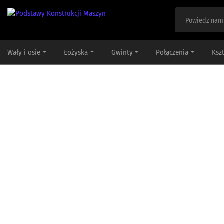
Wały i osie
Łożyska
Gwinty
Połączenia
Ksz