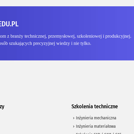
EDU.PL
 z branży technicznej, przemysłowej, szkoleniowej i produkcyjnej.
osób szukających precyzyjnej wiedzy i nie tylko.
zy
Szkolenia techniczne
Inżynieria mechaniczna
Inżynieria materiałowa