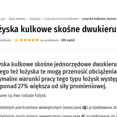
u.pl
Baza wiedzy
Łożyska
Łożyska toczne kulkowe
Łożyska kulkowe skośne
żyska kulkowe skośne dwukier
rtykułu:
5.0
na podstawie:
288
opinii
yska kulkowe skośne jednorzędowe dwukierunk
tego też łożyska te mogą przenosić obciążeni
ymalne warunki pracy tego typu łożysk wystę
 ponad 27% większa od siły promieniowej.
ane są dwa rodzaje łożysk:
dzielonym pierścieniem wewnętrznym (oznaczane
QJ
) projektowane d
dzielonym pierścieniem zewnętrznym (oznaczane
Q
) projektowane do 