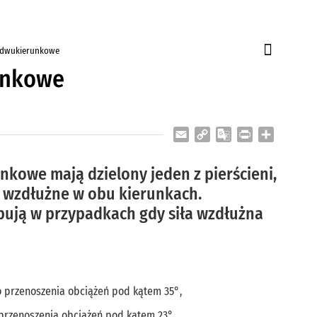
 dwukierunkowe
unkowe
Email
Copy
Google
Print
Share
Link
Translate
owe mają dzielony jeden z pierścieni,
a wzdłużne w obu kierunkach.
pują w przypadkach gdy siła wzdłużna
o przenoszenia obciążeń pod kątem 35°,
przenoszenia obciążeń pod kątem 23°.