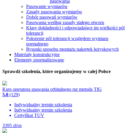
pasowania
Pasowanie wymiarów
Zasady pasowania wymiarów
Dobór pasowań wymiarów
Pasowania według zasady stałego otworu
Klasy dokładności i odpowiadające im wielkości pól
tolerancji
Położenie pól tolerancji względem wymiaru
normalnego
Rysunki sposobu montażu nakrętek łożyskowych
Materiały konstrukcyjne
Elementy znormalizowane
Sprawdź szkolenia, które organizujemy w całej Polsce
Kurs operatora spawania orbitalnego rur metodą TIG
5.0
(129)
Indywidualny termin szkolenia
Indywidualny termin szkolenia
Certyfikat TUV
3395
zł/os