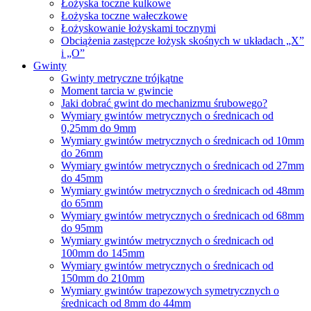
Łożyska toczne kulkowe
Łożyska toczne wałeczkowe
Łożyskowanie łożyskami tocznymi
Obciążenia zastępcze łożysk skośnych w układach „X”
i „O”
Gwinty
Gwinty metryczne trójkątne
Moment tarcia w gwincie
Jaki dobrać gwint do mechanizmu śrubowego?
Wymiary gwintów metrycznych o średnicach od
0,25mm do 9mm
Wymiary gwintów metrycznych o średnicach od 10mm
do 26mm
Wymiary gwintów metrycznych o średnicach od 27mm
do 45mm
Wymiary gwintów metrycznych o średnicach od 48mm
do 65mm
Wymiary gwintów metrycznych o średnicach od 68mm
do 95mm
Wymiary gwintów metrycznych o średnicach od
100mm do 145mm
Wymiary gwintów metrycznych o średnicach od
150mm do 210mm
Wymiary gwintów trapezowych symetrycznych o
średnicach od 8mm do 44mm