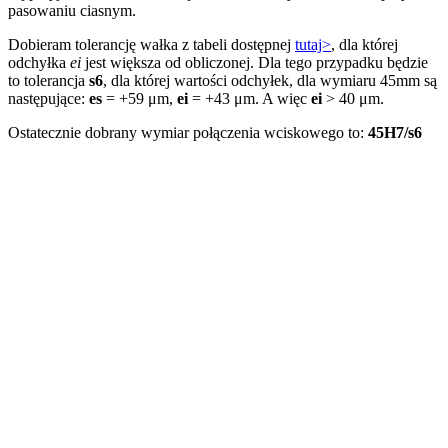
pasowaniu ciasnym.
Dobieram tolerancję wałka z tabeli dostępnej
tutaj>
, dla której
odchyłka
ei
jest większa od obliczonej. Dla tego przypadku będzie
to tolerancja
s6
, dla której wartości odchyłek, dla wymiaru 45mm są
następujące:
es
= +59 μm,
ei
= +43 μm. A więc
ei
> 40 μm.
Ostatecznie dobrany wymiar połączenia wciskowego to:
45H7/s6