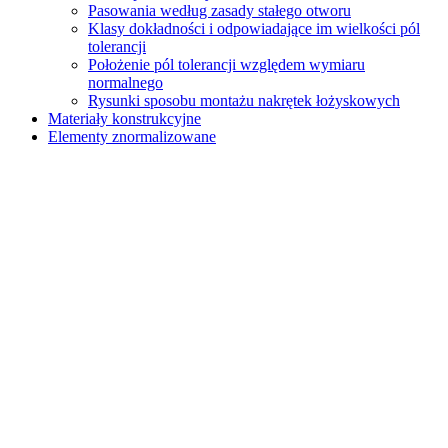
Pasowania według zasady stałego otworu
Klasy dokładności i odpowiadające im wielkości pól
tolerancji
Położenie pól tolerancji względem wymiaru
normalnego
Rysunki sposobu montażu nakrętek łożyskowych
Materiały konstrukcyjne
Elementy znormalizowane