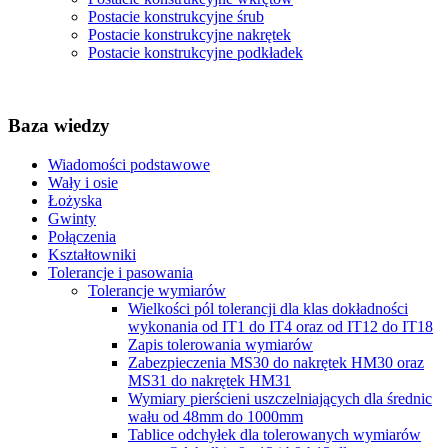
Postacie konstrukcyjne śrub
Postacie konstrukcyjne nakrętek
Postacie konstrukcyjne podkładek
Baza wiedzy
Wiadomości podstawowe
Wały i osie
Łożyska
Gwinty
Połączenia
Kształtowniki
Tolerancje i pasowania
Tolerancje wymiarów
Wielkości pól tolerancji dla klas dokładności
wykonania od IT1 do IT4 oraz od IT12 do IT18
Zapis tolerowania wymiarów
Zabezpieczenia MS30 do nakrętek HM30 oraz
MS31 do nakrętek HM31
Wymiary pierścieni uszczelniających dla średnic
wału od 48mm do 1000mm
Tablice odchyłek dla tolerowanych wymiarów