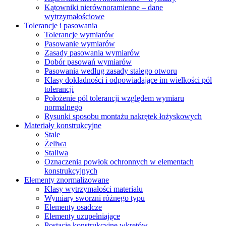
Kątowniki nierównoramienne – dane
wytrzymałościowe
Tolerancje i pasowania
Tolerancje wymiarów
Pasowanie wymiarów
Zasady pasowania wymiarów
Dobór pasowań wymiarów
Pasowania według zasady stałego otworu
Klasy dokładności i odpowiadające im wielkości pól
tolerancji
Położenie pól tolerancji względem wymiaru
normalnego
Rysunki sposobu montażu nakrętek łożyskowych
Materiały konstrukcyjne
Stale
Żeliwa
Staliwa
Oznaczenia powłok ochronnych w elementach
konstrukcyjnych
Elementy znormalizowane
Klasy wytrzymałości materiału
Wymiary sworzni różnego typu
Elementy osadcze
Elementy uzupełniające
Postacie konstrukcyjne wkrętów