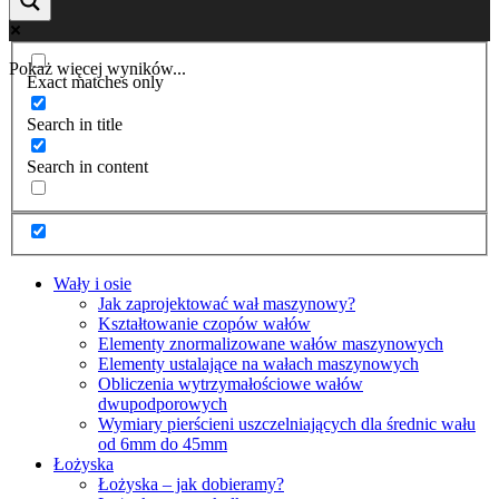
Pokaż więcej wyników...
Exact matches only
Search in title
Search in content
Wały i osie
Jak zaprojektować wał maszynowy?
Kształtowanie czopów wałów
Elementy znormalizowane wałów maszynowych
Elementy ustalające na wałach maszynowych
Obliczenia wytrzymałościowe wałów
dwupodporowych
Wymiary pierścieni uszczelniających dla średnic wału
od 6mm do 45mm
Łożyska
Łożyska – jak dobieramy?