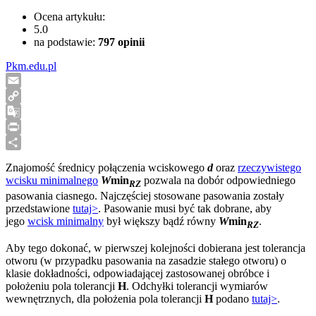
Ocena artykułu:
5.0
na podstawie:
797
opinii
Pkm.edu.pl
Email
Copy
Link
Google
Translate
Print
Share
Znajomość średnicy połączenia wciskowego
d
oraz
rzeczywistego
wcisku minimalnego
W
min
pozwala na dobór odpowiedniego
RZ
pasowania ciasnego. Najczęściej stosowane pasowania zostały
przedstawione
tutaj>
. Pasowanie musi być tak dobrane, aby
jego
wcisk minimalny
był większy bądź równy
W
min
.
RZ
Aby tego dokonać, w pierwszej kolejności dobierana jest tolerancja
otworu (w przypadku pasowania na zasadzie stałego otworu) o
klasie dokładności, odpowiadającej zastosowanej obróbce i
położeniu pola tolerancji
H
. Odchyłki tolerancji wymiarów
wewnętrznych, dla położenia pola tolerancji
H
podano
tutaj>
.