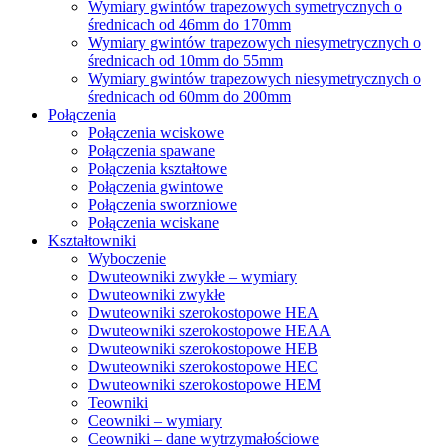
Wymiary gwintów trapezowych symetrycznych o
średnicach od 46mm do 170mm
Wymiary gwintów trapezowych niesymetrycznych o
średnicach od 10mm do 55mm
Wymiary gwintów trapezowych niesymetrycznych o
średnicach od 60mm do 200mm
Połączenia
Połączenia wciskowe
Połączenia spawane
Połączenia kształtowe
Połączenia gwintowe
Połączenia sworzniowe
Połączenia wciskane
Kształtowniki
Wyboczenie
Dwuteowniki zwykłe – wymiary
Dwuteowniki zwykłe
Dwuteowniki szerokostopowe HEA
Dwuteowniki szerokostopowe HEAA
Dwuteowniki szerokostopowe HEB
Dwuteowniki szerokostopowe HEC
Dwuteowniki szerokostopowe HEM
Teowniki
Ceowniki – wymiary
Ceowniki – dane wytrzymałościowe