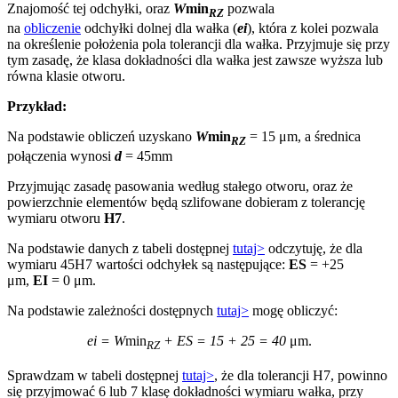
Znajomość tej odchyłki, oraz
W
min
pozwala
RZ
na
obliczenie
odchyłki dolnej dla wałka (
ei
), która z kolei pozwala
na określenie położenia pola tolerancji dla wałka. Przyjmuje się przy
tym zasadę, że klasa dokładności dla wałka jest zawsze wyższa lub
równa klasie otworu.
Przykład:
Na podstawie obliczeń uzyskano
W
min
= 15 μm, a średnica
RZ
połączenia wynosi
d
= 45mm
Przyjmując zasadę pasowania według stałego otworu, oraz że
powierzchnie elementów będą szlifowane dobieram z tolerancję
wymiaru otworu
H7
.
Na podstawie danych z tabeli dostępnej
tutaj>
odczytuję, że dla
wymiaru 45H7 wartości odchyłek są następujące:
ES
= +25
μm,
EI
= 0 μm.
Na podstawie zależności dostępnych
tutaj>
mogę obliczyć:
ei =
W
min
+ ES = 15 + 25 = 40
μm.
RZ
Sprawdzam w tabeli dostępnej
tutaj>
, że dla tolerancji H7, powinno
się przyjmować 6 lub 7 klasę dokładności wymiaru wałka, przy