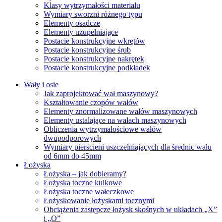
Klasy wytrzymałości materiału
Wymiary sworzni różnego typu
Elementy osadcze
Elementy uzupełniające
Postacie konstrukcyjne wkrętów
Postacie konstrukcyjne śrub
Postacie konstrukcyjne nakrętek
Postacie konstrukcyjne podkładek
Wały i osie
Jak zaprojektować wał maszynowy?
Kształtowanie czopów wałów
Elementy znormalizowane wałów maszynowych
Elementy ustalające na wałach maszynowych
Obliczenia wytrzymałościowe wałów
dwupodporowych
Wymiary pierścieni uszczelniających dla średnic wału
od 6mm do 45mm
Łożyska
Łożyska – jak dobieramy?
Łożyska toczne kulkowe
Łożyska toczne wałeczkowe
Łożyskowanie łożyskami tocznymi
Obciążenia zastępcze łożysk skośnych w układach „X”
i „O”