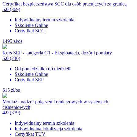
Certyfikat bezpieczeństwa SCC dla osób pracujących za granicą
5.0
(369)
Indywidualny termin szkolenia
Szkolenie Online
Certyfikat SCC
1495
zł/os
Kurs SEP - kategoria G1 - Eksploatacja, dozór i pomiary
5.0
(236)
Od poniedziałku do niedzieli
Szkolenie Online
Certyfikat SEP
615
zł/os
Montaż i nadzór połączeń kołnierzowych w systemach
ciśnieniowych
4.9
(379)
Indywidualny termin szkolenia
Indywidualna lokalizacja szkolenia
Certyfikat TUV