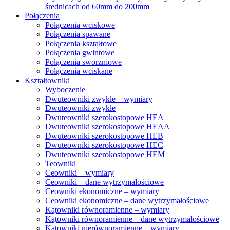
średnicach od 60mm do 200mm
Połączenia
Połączenia wciskowe
Połączenia spawane
Połączenia kształtowe
Połączenia gwintowe
Połączenia sworzniowe
Połączenia wciskane
Kształtowniki
Wyboczenie
Dwuteowniki zwykłe – wymiary
Dwuteowniki zwykłe
Dwuteowniki szerokostopowe HEA
Dwuteowniki szerokostopowe HEAA
Dwuteowniki szerokostopowe HEB
Dwuteowniki szerokostopowe HEC
Dwuteowniki szerokostopowe HEM
Teowniki
Ceowniki – wymiary
Ceowniki – dane wytrzymałościowe
Ceowniki ekonomiczne – wymiary
Ceowniki ekonomiczne – dane wytrzymałościowe
Kątowniki równoramienne – wymiary
Kątowniki równoramienne – dane wytrzymałościowe
Kątowniki nierównoramienne – wymiary