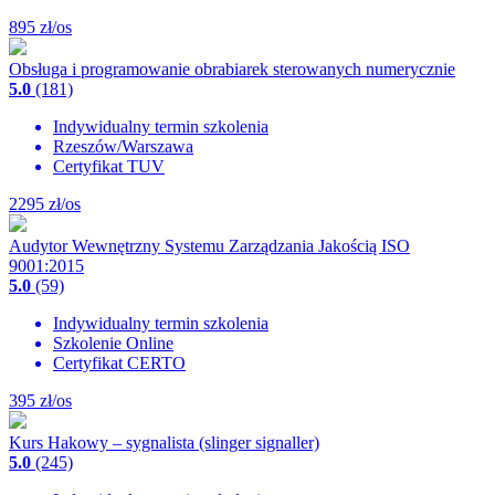
895
zł/os
Obsługa i programowanie obrabiarek sterowanych numerycznie
5.0
(181)
Indywidualny termin szkolenia
Rzeszów/Warszawa
Certyfikat TUV
2295
zł/os
Audytor Wewnętrzny Systemu Zarządzania Jakością ISO
9001:2015
5.0
(59)
Indywidualny termin szkolenia
Szkolenie Online
Certyfikat CERTO
395
zł/os
Kurs Hakowy – sygnalista (slinger signaller)
5.0
(245)