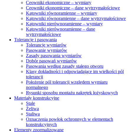
Ceowniki ekonomiczne – wymiary
Ceowniki ekonomiczne – dane wytrzymałościowe
Kątowniki równoramienne – wymiary
Kątowniki równoramienne – dane wytrzymałościowe
Kątowniki nierównoramienne – wymiary
Kątowniki nierównoramienne – dane
wytrzymałościowe
Tolerancje i pasowania
Tolerancje wymiarów
Pasowanie wymiarów
Zasady pasowania wymiarów
Dobór pasowań wymiarów
Pasowania według zasady stałego otworu
Klasy dokładności i odpowiadające im wielkości pól
tolerancji
Położenie pól tolerancji względem wymiaru
normalnego
Rysunki sposobu montażu nakrętek łożyskowych
Materiały konstrukcyjne
Stale
Żeliwa
Staliwa
Oznaczenia powłok ochronnych w elementach
konstrukcyjnych
Elementy znormalizowane