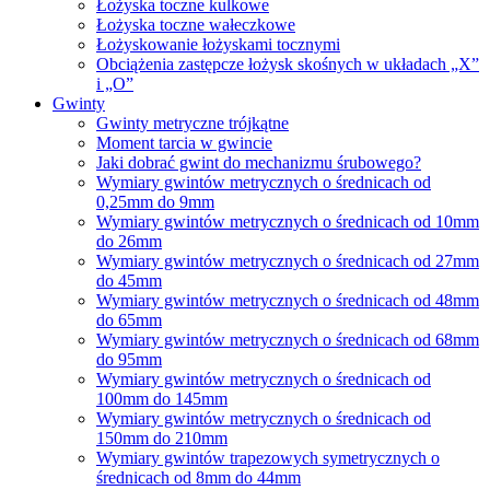
Łożyska toczne kulkowe
Łożyska toczne wałeczkowe
Łożyskowanie łożyskami tocznymi
Obciążenia zastępcze łożysk skośnych w układach „X”
i „O”
Gwinty
Gwinty metryczne trójkątne
Moment tarcia w gwincie
Jaki dobrać gwint do mechanizmu śrubowego?
Wymiary gwintów metrycznych o średnicach od
0,25mm do 9mm
Wymiary gwintów metrycznych o średnicach od 10mm
do 26mm
Wymiary gwintów metrycznych o średnicach od 27mm
do 45mm
Wymiary gwintów metrycznych o średnicach od 48mm
do 65mm
Wymiary gwintów metrycznych o średnicach od 68mm
do 95mm
Wymiary gwintów metrycznych o średnicach od
100mm do 145mm
Wymiary gwintów metrycznych o średnicach od
150mm do 210mm
Wymiary gwintów trapezowych symetrycznych o
średnicach od 8mm do 44mm