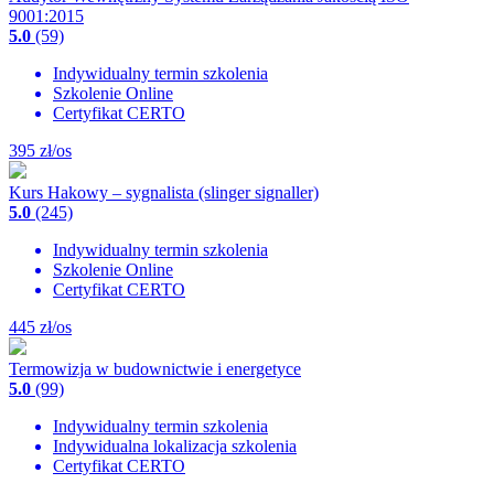
9001:2015
5.0
(59)
Indywidualny termin szkolenia
Szkolenie Online
Certyfikat CERTO
395
zł/os
Kurs Hakowy – sygnalista (slinger signaller)
5.0
(245)
Indywidualny termin szkolenia
Szkolenie Online
Certyfikat CERTO
445
zł/os
Termowizja w budownictwie i energetyce
5.0
(99)
Indywidualny termin szkolenia
Indywidualna lokalizacja szkolenia
Certyfikat CERTO