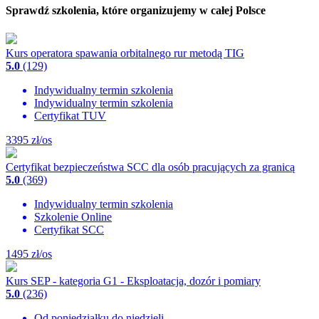
Sprawdź szkolenia, które organizujemy w całej Polsce
Kurs operatora spawania orbitalnego rur metodą TIG
5.0
(129)
Indywidualny termin szkolenia
Indywidualny termin szkolenia
Certyfikat TUV
3395
zł/os
Certyfikat bezpieczeństwa SCC dla osób pracujących za granicą
5.0
(369)
Indywidualny termin szkolenia
Szkolenie Online
Certyfikat SCC
1495
zł/os
Kurs SEP - kategoria G1 - Eksploatacja, dozór i pomiary
5.0
(236)
Od poniedziałku do niedzieli