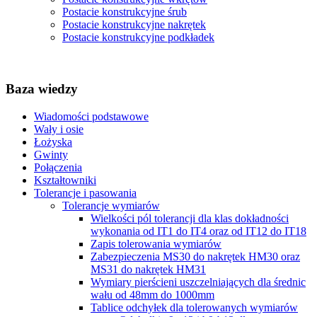
Postacie konstrukcyjne śrub
Postacie konstrukcyjne nakrętek
Postacie konstrukcyjne podkładek
Baza wiedzy
Wiadomości podstawowe
Wały i osie
Łożyska
Gwinty
Połączenia
Kształtowniki
Tolerancje i pasowania
Tolerancje wymiarów
Wielkości pól tolerancji dla klas dokładności
wykonania od IT1 do IT4 oraz od IT12 do IT18
Zapis tolerowania wymiarów
Zabezpieczenia MS30 do nakrętek HM30 oraz
MS31 do nakrętek HM31
Wymiary pierścieni uszczelniających dla średnic
wału od 48mm do 1000mm
Tablice odchyłek dla tolerowanych wymiarów