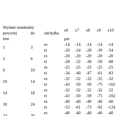
Wymiar nominalny
e6
e7
e8
e9
e10
powyżej
do
odchyłka
mm
μm
es
-14
-14
-14
-14
-14
1
3
ei
-20
-24
-28
-39
-54
es
-20
-20
-20
-20
-20
3
6
ei
-28
-32
-38
-50
-68
es
-25
-25
-25
-25
-25
6
10
ei
-34
-40
-47
-61
-83
es
-32
-32
-32
-32
-32
10
14
ei
-43
-50
-59
-75
-102
es
-32
-32
-32
-32
-32
14
18
ei
-43
-50
-59
-75
-102
es
-40
-40
-40
-40
-40
18
24
ei
-53
-61
-73
-92
-124
es
-40
-40
-40
-40
-40
24
30