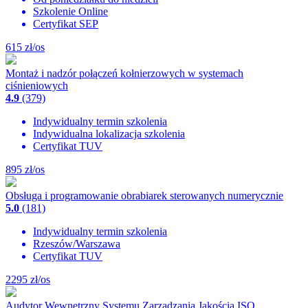
Szkolenie Online
Certyfikat SEP
615
zł/os
Montaż i nadzór połączeń kołnierzowych w systemach
ciśnieniowych
4.9
(379)
Indywidualny termin szkolenia
Indywidualna lokalizacja szkolenia
Certyfikat TUV
895
zł/os
Obsługa i programowanie obrabiarek sterowanych numerycznie
5.0
(181)
Indywidualny termin szkolenia
Rzeszów/Warszawa
Certyfikat TUV
2295
zł/os
Audytor Wewnętrzny Systemu Zarządzania Jakością ISO