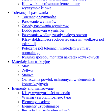
Kątowniki nierównoramienne – dane
wytrzymałościowe
Tolerancje i pasowania
Tolerancje wymiarów
Pasowanie wymiarów
Zasady pasowania wymiarów
Dobór pasowań wymiarów
Pasowania według zasady stałego otworu
Klasy dokładności i odpowiadające im wielkości pól
tolerancji
Położenie pól tolerancji względem wymiaru
normalnego
Rysunki sposobu montażu nakrętek łożyskowych
Materiały konstrukcyjne
Stale
Żeliwa
Staliwa
Oznaczenia powłok ochronnych w elementach
konstrukcyjnych
Elementy znormalizowane
Klasy wytrzymałości materiału
Wymiary sworzni różnego typu
Elementy osadcze
Elementy uzupełniające
Postacie konstrukcyjne wkrętów