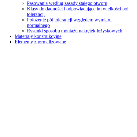
Pasowania według zasady stałego otworu
Klasy dokładności i odpowiadające im wielkości pól
tolerancji
Położenie pól tolerancji względem wymiaru
normalnego
Rysunki sposobu montażu nakrętek łożyskowych
Materiały konstrukcyjne
Elementy znormalizowane