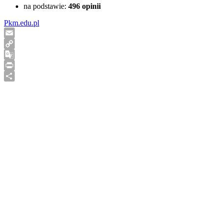
na podstawie:
496
opinii
Pkm.edu.pl
Email
Copy
Link
Google
Translate
Print
Share