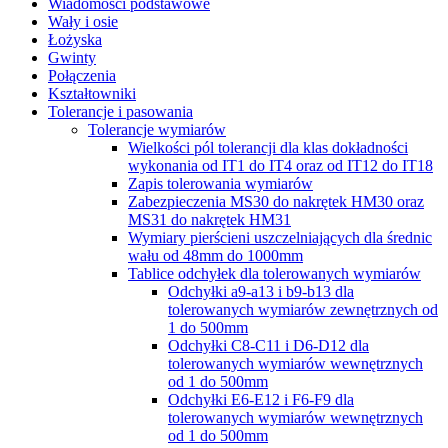
Wiadomości podstawowe
Wały i osie
Łożyska
Gwinty
Połączenia
Kształtowniki
Tolerancje i pasowania
Tolerancje wymiarów
Wielkości pól tolerancji dla klas dokładności
wykonania od IT1 do IT4 oraz od IT12 do IT18
Zapis tolerowania wymiarów
Zabezpieczenia MS30 do nakrętek HM30 oraz
MS31 do nakrętek HM31
Wymiary pierścieni uszczelniających dla średnic
wału od 48mm do 1000mm
Tablice odchyłek dla tolerowanych wymiarów
Odchyłki a9-a13 i b9-b13 dla
tolerowanych wymiarów zewnętrznych od
1 do 500mm
Odchyłki C8-C11 i D6-D12 dla
tolerowanych wymiarów wewnętrznych
od 1 do 500mm
Odchyłki E6-E12 i F6-F9 dla
tolerowanych wymiarów wewnętrznych
od 1 do 500mm