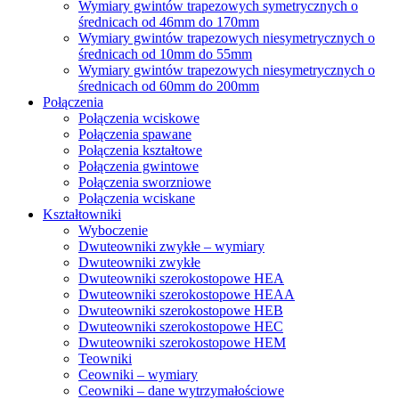
Wymiary gwintów trapezowych symetrycznych o
średnicach od 46mm do 170mm
Wymiary gwintów trapezowych niesymetrycznych o
średnicach od 10mm do 55mm
Wymiary gwintów trapezowych niesymetrycznych o
średnicach od 60mm do 200mm
Połączenia
Połączenia wciskowe
Połączenia spawane
Połączenia kształtowe
Połączenia gwintowe
Połączenia sworzniowe
Połączenia wciskane
Kształtowniki
Wyboczenie
Dwuteowniki zwykłe – wymiary
Dwuteowniki zwykłe
Dwuteowniki szerokostopowe HEA
Dwuteowniki szerokostopowe HEAA
Dwuteowniki szerokostopowe HEB
Dwuteowniki szerokostopowe HEC
Dwuteowniki szerokostopowe HEM
Teowniki
Ceowniki – wymiary
Ceowniki – dane wytrzymałościowe