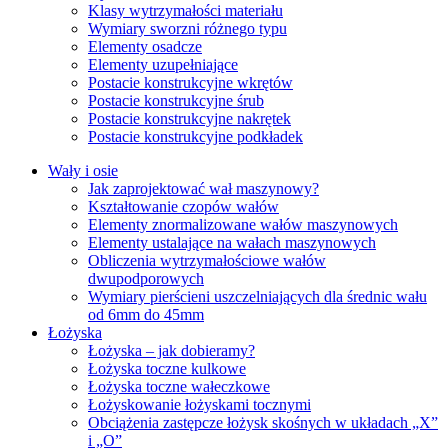
Klasy wytrzymałości materiału
Wymiary sworzni różnego typu
Elementy osadcze
Elementy uzupełniające
Postacie konstrukcyjne wkrętów
Postacie konstrukcyjne śrub
Postacie konstrukcyjne nakrętek
Postacie konstrukcyjne podkładek
Wały i osie
Jak zaprojektować wał maszynowy?
Kształtowanie czopów wałów
Elementy znormalizowane wałów maszynowych
Elementy ustalające na wałach maszynowych
Obliczenia wytrzymałościowe wałów
dwupodporowych
Wymiary pierścieni uszczelniających dla średnic wału
od 6mm do 45mm
Łożyska
Łożyska – jak dobieramy?
Łożyska toczne kulkowe
Łożyska toczne wałeczkowe
Łożyskowanie łożyskami tocznymi
Obciążenia zastępcze łożysk skośnych w układach „X”
i „O”