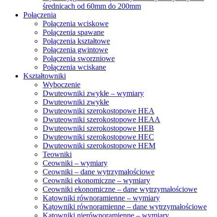
średnicach od 60mm do 200mm
Połączenia
Połączenia wciskowe
Połączenia spawane
Połączenia kształtowe
Połączenia gwintowe
Połączenia sworzniowe
Połączenia wciskane
Kształtowniki
Wyboczenie
Dwuteowniki zwykłe – wymiary
Dwuteowniki zwykłe
Dwuteowniki szerokostopowe HEA
Dwuteowniki szerokostopowe HEAA
Dwuteowniki szerokostopowe HEB
Dwuteowniki szerokostopowe HEC
Dwuteowniki szerokostopowe HEM
Teowniki
Ceowniki – wymiary
Ceowniki – dane wytrzymałościowe
Ceowniki ekonomiczne – wymiary
Ceowniki ekonomiczne – dane wytrzymałościowe
Kątowniki równoramienne – wymiary
Kątowniki równoramienne – dane wytrzymałościowe
Kątowniki nierównoramienne – wymiary