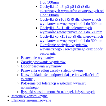
1 do 500mm
Odchyłki n5-n7, p5-p8 i r5-r8 dla
tolerowanych wymiarów zewnętrznych od
1 do 500mm
Odchyłki s5-s10 i t5-t9 dla tolerowanych
wymiarów zewnętrznych od 1 do 500mm
Odchyłki u5-u11 dla tolerowanych
wymiarów zewnętrznych od 1 do 500mm
Odchyłki x6-x11 i z6-z9 dla tolerowanych
wymiarów zewnętrznych od 1 do 500mm
Określenie odchyłek wymiarów
wewnętrznego i zewnętrznego oraz dobór
pasowania
Pasowanie wymiarów
Zasady pasowania wymiarów
Dobór pasowań wymiarów
Pasowania według zasady stałego otworu
Klasy dokładności i odpowiadające im wielkości pól
tolerancji
Położenie pól tolerancji względem wymiaru
normalnego
Rysunki sposobu montażu nakrętek łożyskowych
Materiały konstrukcyjne
Elementy znormalizowane