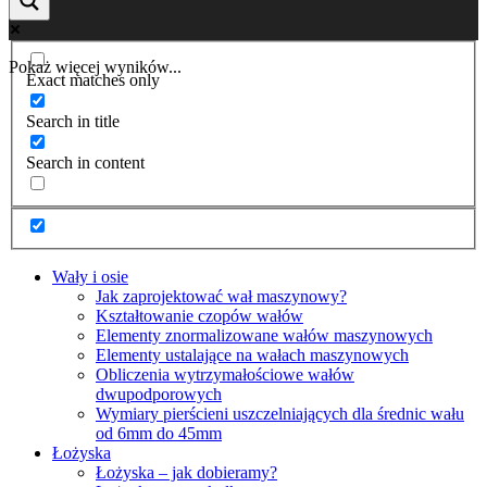
Pokaż więcej wyników...
Exact matches only
Search in title
Search in content
Wały i osie
Jak zaprojektować wał maszynowy?
Kształtowanie czopów wałów
Elementy znormalizowane wałów maszynowych
Elementy ustalające na wałach maszynowych
Obliczenia wytrzymałościowe wałów
dwupodporowych
Wymiary pierścieni uszczelniających dla średnic wału
od 6mm do 45mm
Łożyska
Łożyska – jak dobieramy?