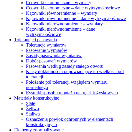
Ceowniki ekonomiczne – wymiary
Ceowniki ekonomiczne – dane wytrzymałościowe
Kątowniki równoramienne – wymiary
Kątowniki równoramienne – dane wytrzymałościowe
Kątowniki nierównoramienne – wymiary
Kątowniki nierównoramienne – dane
wytrzymałościowe
Tolerancje i pasowania
Tolerancje wymiarów
Pasowanie wymiarów
Zasady pasowania wymiarów
Dobór pasowań wymiarów
Pasowania według zasady stałego otworu
Klasy dokładności i odpowiadające im wielkości pól
tolerancji
Położenie pól tolerancji względem wymiaru
normalnego
Rysunki sposobu montażu nakrętek łożyskowych
Materiały konstrukcyjne
Stale
Żeliwa
Staliwa
Oznaczenia powłok ochronnych w elementach
konstrukcyjnych
Elementy znormalizowane