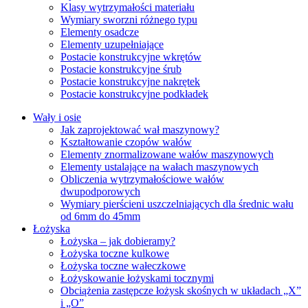
Klasy wytrzymałości materiału
Wymiary sworzni różnego typu
Elementy osadcze
Elementy uzupełniające
Postacie konstrukcyjne wkrętów
Postacie konstrukcyjne śrub
Postacie konstrukcyjne nakrętek
Postacie konstrukcyjne podkładek
Wały i osie
Jak zaprojektować wał maszynowy?
Kształtowanie czopów wałów
Elementy znormalizowane wałów maszynowych
Elementy ustalające na wałach maszynowych
Obliczenia wytrzymałościowe wałów
dwupodporowych
Wymiary pierścieni uszczelniających dla średnic wału
od 6mm do 45mm
Łożyska
Łożyska – jak dobieramy?
Łożyska toczne kulkowe
Łożyska toczne wałeczkowe
Łożyskowanie łożyskami tocznymi
Obciążenia zastępcze łożysk skośnych w układach „X”
i „O”