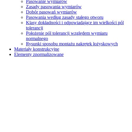
Pasowanie wymiarów
Zasady pasowania wymiarów
Dobór pasowań wymiarów
Pasowania według zasady stałego otworu
Klasy dokładności i odpowiadające im wielkości pól
tolerancji
Położenie pól tolerancji względem wymiaru
normalnego
Rysunki sposobu montażu nakrętek łożyskowych
Materiały konstrukcyjne
Elementy znormalizowane