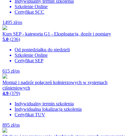
Indywidualny termin szkolenia
Szkolenie Online
Certyfikat SCC
1495
zł/os
Kurs SEP - kategoria G1 - Eksploatacja, dozór i pomiary
5.0
(236)
Od poniedziałku do niedzieli
Szkolenie Online
Certyfikat SEP
615
zł/os
Montaż i nadzór połączeń kołnierzowych w systemach
ciśnieniowych
4.9
(379)
Indywidualny termin szkolenia
Indywidualna lokalizacja szkolenia
Certyfikat TUV
895
zł/os