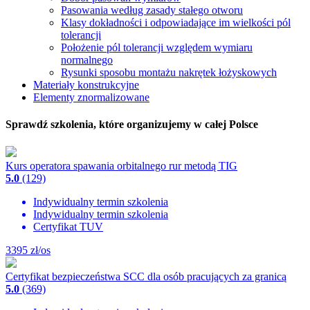
Pasowania według zasady stałego otworu
Klasy dokładności i odpowiadające im wielkości pól
tolerancji
Położenie pól tolerancji względem wymiaru
normalnego
Rysunki sposobu montażu nakrętek łożyskowych
Materiały konstrukcyjne
Elementy znormalizowane
Sprawdź szkolenia, które organizujemy w całej Polsce
Kurs operatora spawania orbitalnego rur metodą TIG
5.0
(129)
Indywidualny termin szkolenia
Indywidualny termin szkolenia
Certyfikat TUV
3395
zł/os
Certyfikat bezpieczeństwa SCC dla osób pracujących za granicą
5.0
(369)