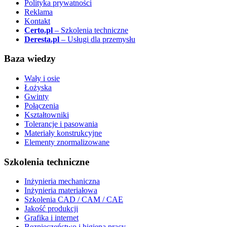
Polityka prywatności
Reklama
Kontakt
Certo.pl
– Szkolenia techniczne
Deresta.pl
– Usługi dla przemysłu
Baza wiedzy
Wały i osie
Łożyska
Gwinty
Połączenia
Kształtowniki
Tolerancje i pasowania
Materiały konstrukcyjne
Elementy znormalizowane
Szkolenia techniczne
Inżynieria mechaniczna
Inżynieria materiałowa
Szkolenia CAD / CAM / CAE
Jakość produkcji
Grafika i internet
Bezpieczeństwo i higiena pracy