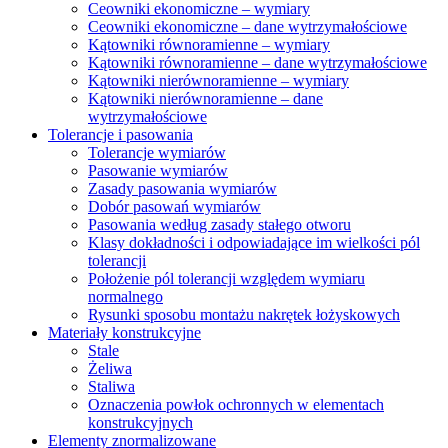
Ceowniki ekonomiczne – wymiary
Ceowniki ekonomiczne – dane wytrzymałościowe
Kątowniki równoramienne – wymiary
Kątowniki równoramienne – dane wytrzymałościowe
Kątowniki nierównoramienne – wymiary
Kątowniki nierównoramienne – dane
wytrzymałościowe
Tolerancje i pasowania
Tolerancje wymiarów
Pasowanie wymiarów
Zasady pasowania wymiarów
Dobór pasowań wymiarów
Pasowania według zasady stałego otworu
Klasy dokładności i odpowiadające im wielkości pól
tolerancji
Położenie pól tolerancji względem wymiaru
normalnego
Rysunki sposobu montażu nakrętek łożyskowych
Materiały konstrukcyjne
Stale
Żeliwa
Staliwa
Oznaczenia powłok ochronnych w elementach
konstrukcyjnych
Elementy znormalizowane