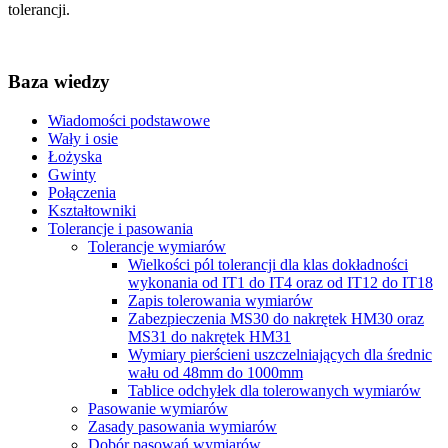
tolerancji.
Baza wiedzy
Wiadomości podstawowe
Wały i osie
Łożyska
Gwinty
Połączenia
Kształtowniki
Tolerancje i pasowania
Tolerancje wymiarów
Wielkości pól tolerancji dla klas dokładności
wykonania od IT1 do IT4 oraz od IT12 do IT18
Zapis tolerowania wymiarów
Zabezpieczenia MS30 do nakrętek HM30 oraz
MS31 do nakrętek HM31
Wymiary pierścieni uszczelniających dla średnic
wału od 48mm do 1000mm
Tablice odchyłek dla tolerowanych wymiarów
Pasowanie wymiarów
Zasady pasowania wymiarów
Dobór pasowań wymiarów