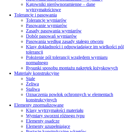
Kątowniki nierównoramienne – dane
wytrzymałościowe
Tolerancje i pasowania
Tolerancje wymiarów
Pasowanie wymiarów
Zasady pasowania wymiarów
Dobór pasowań wymiarów
Pasowania według zasady stałego otworu
Klasy dokładności i odpowiadające im wielkości pól
tolerancji
Położenie pól tolerancji względem wymiaru
normalnego
Rysunki sposobu montażu nakrętek łożyskowych
Materiały konstrukcyjne
Stale
Żeliwa
Staliwa
Oznaczenia powłok ochronnych w elementach
konstrukcyjnych
Elementy znormalizowane
Klasy wytrzymałości materiału
Wymiary sworzni różnego typu
Elementy osadcze
Elementy uzupełniające
Postacie konstrukcyjne wkrętów