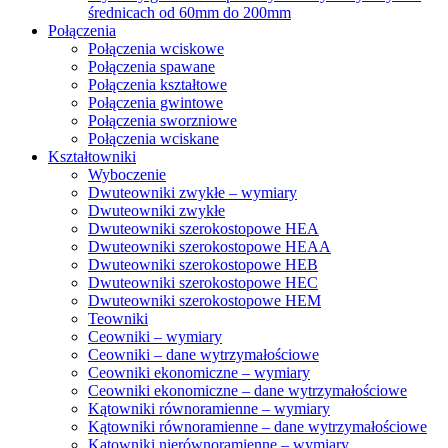
średnicach od 60mm do 200mm
Połączenia
Połączenia wciskowe
Połączenia spawane
Połączenia kształtowe
Połączenia gwintowe
Połączenia sworzniowe
Połączenia wciskane
Kształtowniki
Wyboczenie
Dwuteowniki zwykłe – wymiary
Dwuteowniki zwykłe
Dwuteowniki szerokostopowe HEA
Dwuteowniki szerokostopowe HEAA
Dwuteowniki szerokostopowe HEB
Dwuteowniki szerokostopowe HEC
Dwuteowniki szerokostopowe HEM
Teowniki
Ceowniki – wymiary
Ceowniki – dane wytrzymałościowe
Ceowniki ekonomiczne – wymiary
Ceowniki ekonomiczne – dane wytrzymałościowe
Kątowniki równoramienne – wymiary
Kątowniki równoramienne – dane wytrzymałościowe
Kątowniki nierównoramienne – wymiary