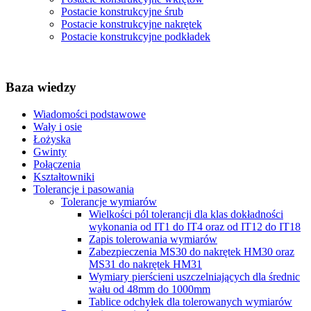
Postacie konstrukcyjne śrub
Postacie konstrukcyjne nakrętek
Postacie konstrukcyjne podkładek
Baza wiedzy
Wiadomości podstawowe
Wały i osie
Łożyska
Gwinty
Połączenia
Kształtowniki
Tolerancje i pasowania
Tolerancje wymiarów
Wielkości pól tolerancji dla klas dokładności
wykonania od IT1 do IT4 oraz od IT12 do IT18
Zapis tolerowania wymiarów
Zabezpieczenia MS30 do nakrętek HM30 oraz
MS31 do nakrętek HM31
Wymiary pierścieni uszczelniających dla średnic
wału od 48mm do 1000mm
Tablice odchyłek dla tolerowanych wymiarów