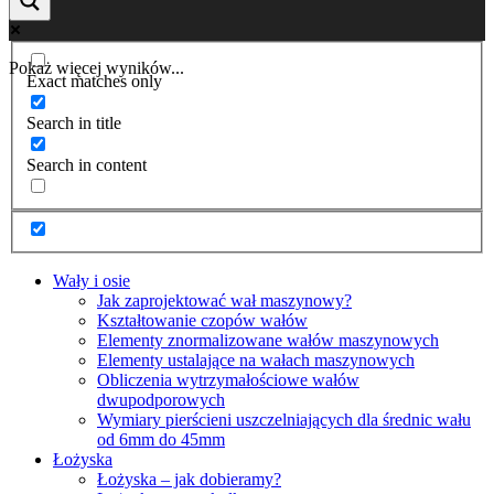
Pokaż więcej wyników...
Exact matches only
Search in title
Search in content
Wały i osie
Jak zaprojektować wał maszynowy?
Kształtowanie czopów wałów
Elementy znormalizowane wałów maszynowych
Elementy ustalające na wałach maszynowych
Obliczenia wytrzymałościowe wałów
dwupodporowych
Wymiary pierścieni uszczelniających dla średnic wału
od 6mm do 45mm
Łożyska
Łożyska – jak dobieramy?