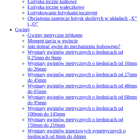
Łożyska toczne kulkowe
Łożyska toczne wałeczkowe
Łożyskowanie łożyskami tocznymi
Obciążenia zastępcze łożysk skośnych w układach „X”
i „O”
Gwinty
Gwinty metryczne trójkątne
Moment tarcia w gwincie
Jaki dobrać gwint do mechanizmu śrubowego?
Wymiary gwintów metrycznych o średnicach od
0,25mm do 9mm
Wymiary gwintów metrycznych o średnicach od 10mm
do 26mm
Wymiary gwintów metrycznych o średnicach od 27mm
do 45mm
Wymiary gwintów metrycznych o średnicach od 48mm
do 65mm
Wymiary gwintów metrycznych o średnicach od 68mm
do 95mm
Wymiary gwintów metrycznych o średnicach od
100mm do 145mm
Wymiary gwintów metrycznych o średnicach od
150mm do 210mm
Wymiary gwintów trapezowych symetrycznych o
średnicach od 8mm do 44mm