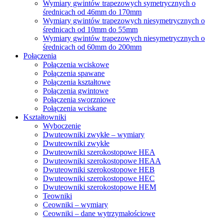
Wymiary gwintów trapezowych symetrycznych o
średnicach od 46mm do 170mm
Wymiary gwintów trapezowych niesymetrycznych o
średnicach od 10mm do 55mm
Wymiary gwintów trapezowych niesymetrycznych o
średnicach od 60mm do 200mm
Połączenia
Połączenia wciskowe
Połączenia spawane
Połączenia kształtowe
Połączenia gwintowe
Połączenia sworzniowe
Połączenia wciskane
Kształtowniki
Wyboczenie
Dwuteowniki zwykłe – wymiary
Dwuteowniki zwykłe
Dwuteowniki szerokostopowe HEA
Dwuteowniki szerokostopowe HEAA
Dwuteowniki szerokostopowe HEB
Dwuteowniki szerokostopowe HEC
Dwuteowniki szerokostopowe HEM
Teowniki
Ceowniki – wymiary
Ceowniki – dane wytrzymałościowe