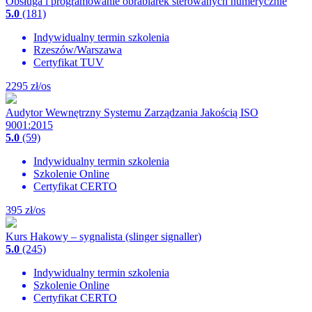
Obsługa i programowanie obrabiarek sterowanych numerycznie
5.0
(181)
Indywidualny termin szkolenia
Rzeszów/Warszawa
Certyfikat TUV
2295
zł/os
Audytor Wewnętrzny Systemu Zarządzania Jakością ISO
9001:2015
5.0
(59)
Indywidualny termin szkolenia
Szkolenie Online
Certyfikat CERTO
395
zł/os
Kurs Hakowy – sygnalista (slinger signaller)
5.0
(245)
Indywidualny termin szkolenia
Szkolenie Online
Certyfikat CERTO