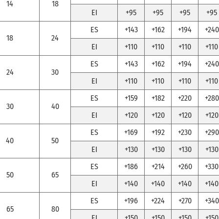
14
18
EI
+95
+95
+95
+95
ES
+143
+162
+194
+240
18
24
EI
+110
+110
+110
+110
ES
+143
+162
+194
+240
24
30
EI
+110
+110
+110
+110
ES
+159
+182
+220
+280
30
40
EI
+120
+120
+120
+120
ES
+169
+192
+230
+290
40
50
EI
+130
+130
+130
+130
ES
+186
+214
+260
+330
50
65
EI
+140
+140
+140
+140
ES
+196
+224
+270
+340
65
80
EI
+150
+150
+150
+150