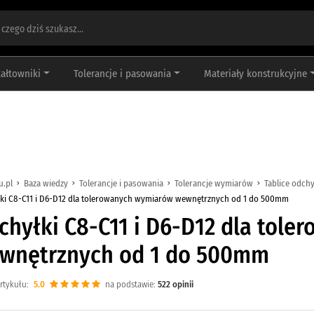
tałtowniki
Tolerancje i pasowania
Materiały konstrukcyjne
u.pl
Baza wiedzy
Tolerancje i pasowania
Tolerancje wymiarów
Tablice odch
ki C8-C11 i D6-D12 dla tolerowanych wymiarów wewnętrznych od 1 do 500mm
chyłki C8-C11 i D6-D12 dla tol
wnętrznych od 1 do 500mm
rtykułu:
5.0
na podstawie:
522
opinii