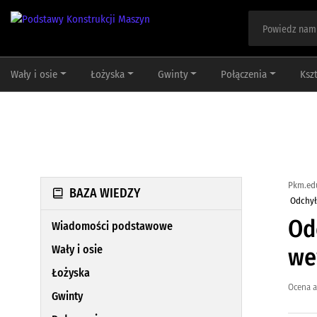
Wały i osie
Łożyska
Gwinty
Połączenia
Ksz
Pkm.ed
BAZA WIEDZY
Odchył
Od
Wiadomości podstawowe
Wały i osie
we
Łożyska
Ocena a
Gwinty