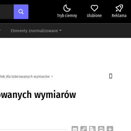
Tryb ciemny
Ulubione
Reklama
Elementy znormalizowane
yłek dla tolerowanych wymiarów
erowanych wymiarów
Email
Copy
Google
Print
Share