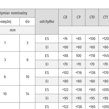
ymiar nominalny
C8
C9
C10
C11
powyżej
do
odchyłka
mm
ES
+74
+85
+100
+120
1
3
EI
+60
+60
+60
+60
ES
+88
100
+118
+145
3
6
EI
+70
+70
+70
+70
ES
+102
+116
+138
+170
6
10
EI
+80
+80
+80
+80
ES
+122
+138
+165
+205
10
14
EI
+95
+95
+95
+95
ES
+122
+138
+165
+205