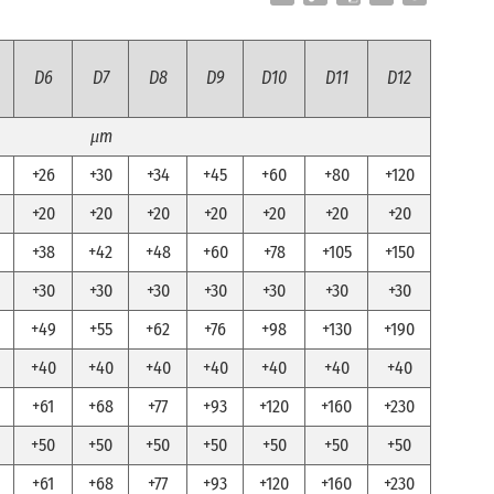
Link
Translate
D6
D7
D8
D9
D10
D11
D12
μm
+26
+30
+34
+45
+60
+80
+120
+20
+20
+20
+20
+20
+20
+20
+38
+42
+48
+60
+78
+105
+150
+30
+30
+30
+30
+30
+30
+30
+49
+55
+62
+76
+98
+130
+190
+40
+40
+40
+40
+40
+40
+40
+61
+68
+77
+93
+120
+160
+230
+50
+50
+50
+50
+50
+50
+50
+61
+68
+77
+93
+120
+160
+230