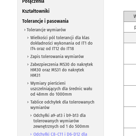
Połączenia
Kształtowniki
W
Tolerancje i pasowania
Tolerancje wymiarów
Wielkości pól tolerancji dla klas
dokładności wykonania od IT1 do
IT4 oraz od IT12 do IT18
Zapis tolerowania wymiarów
Zabezpieczenia MS30 do nakrętek
HM30 oraz MS31 do nakrętek
HM31
Wymiary pierścieni
uszczelniających dla średnic wału
od 48mm do 1000mm
Tablice odchyłek dla tolerowanych
wymiarów
Odchyłki a9-a13 i b9-b13 dla
tolerowanych wymiarów
zewnętrznych od 1 do 500mm
Odchyłki C8-C11 i D6-D12 dla