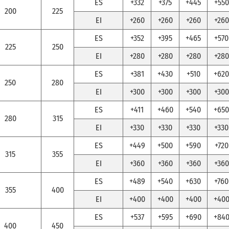
ES
+332
+375
+445
+550
200
225
EI
+260
+260
+260
+260
ES
+352
+395
+465
+570
225
250
EI
+280
+280
+280
+280
ES
+381
+430
+510
+620
250
280
EI
+300
+300
+300
+300
ES
+411
+460
+540
+650
280
315
EI
+330
+330
+330
+330
ES
+449
+500
+590
+720
315
355
EI
+360
+360
+360
+360
ES
+489
+540
+630
+760
355
400
EI
+400
+400
+400
+40
ES
+537
+595
+690
+84
400
450