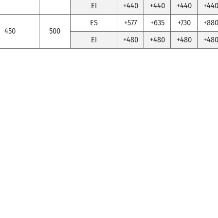
EI
+440
+440
+440
+44
ES
+577
+635
+730
+88
450
500
EI
+480
+480
+480
+48