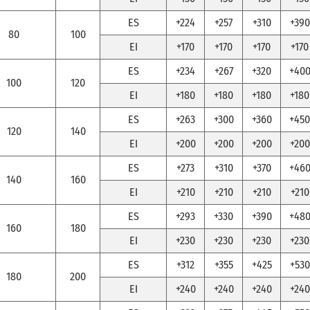
ES
+224
+257
+310
+390
80
100
EI
+170
+170
+170
+170
ES
+234
+267
+320
+40
100
120
EI
+180
+180
+180
+180
ES
+263
+300
+360
+450
120
140
EI
+200
+200
+200
+200
ES
+273
+310
+370
+46
140
160
EI
+210
+210
+210
+210
ES
+293
+330
+390
+48
160
180
EI
+230
+230
+230
+230
ES
+312
+355
+425
+530
180
200
EI
+240
+240
+240
+240