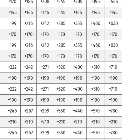
+170
+185
+208
+245
+305
+395
+545
+145
+145
+145
+145
+145
+145
+145
+199
+216
+242
+285
+355
+460
+630
+170
+170
+170
+170
+170
+170
+170
+199
+216
+242
+285
+355
+460
+630
+170
+170
+170
+170
+170
+170
+170
+222
+242
+271
+320
+400
+510
+710
+190
+190
+190
+190
+190
+190
+190
+222
+242
+271
+320
+400
+510
+710
+190
+190
+190
+190
+190
+190
+190
+246
+267
+299
+350
+440
+570
+780
0
+210
+210
+210
+210
+210
+210
+210
0
+246
+267
+299
+350
+440
+570
+780