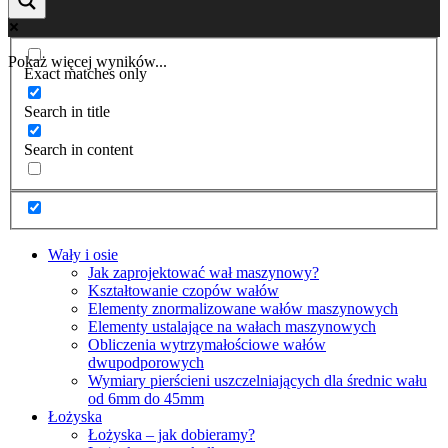
Pokaż więcej wyników...
Exact matches only
Search in title
Search in content
Wały i osie
Jak zaprojektować wał maszynowy?
Kształtowanie czopów wałów
Elementy znormalizowane wałów maszynowych
Elementy ustalające na wałach maszynowych
Obliczenia wytrzymałościowe wałów
dwupodporowych
Wymiary pierścieni uszczelniających dla średnic wału
od 6mm do 45mm
Łożyska
Łożyska – jak dobieramy?