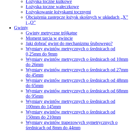
Łożyska toczne kulkowe
Łożyska toczne wałeczkowe
Łożyskowanie łożyskami tocznymi
Obciążenia zastępcze łożysk skośnych w układach „X”
i „O”
Gwinty
Gwinty metryczne trójkątne
Moment tarcia w gwincie
Jaki dobrać gwint do mechanizmu śrubowego?
Wymiary gwintów metrycznych o średnicach od
0,25mm do 9mm
Wymiary gwintów metrycznych o średnicach od 10mm
do 26mm
Wymiary gwintów metrycznych o średnicach od 27mm
do 45mm
Wymiary gwintów metrycznych o średnicach od 48mm
do 65mm
Wymiary gwintów metrycznych o średnicach od 68mm
do 95mm
Wymiary gwintów metrycznych o średnicach od
100mm do 145mm
Wymiary gwintów metrycznych o średnicach od
150mm do 210mm
Wymiary gwintów trapezowych symetrycznych o
średnicach od 8mm do 44mm