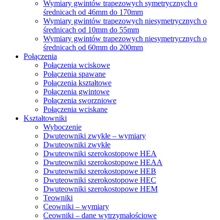
Wymiary gwintów trapezowych symetrycznych o
średnicach od 46mm do 170mm
Wymiary gwintów trapezowych niesymetrycznych o
średnicach od 10mm do 55mm
Wymiary gwintów trapezowych niesymetrycznych o
średnicach od 60mm do 200mm
Połączenia
Połączenia wciskowe
Połączenia spawane
Połączenia kształtowe
Połączenia gwintowe
Połączenia sworzniowe
Połączenia wciskane
Kształtowniki
Wyboczenie
Dwuteowniki zwykłe – wymiary
Dwuteowniki zwykłe
Dwuteowniki szerokostopowe HEA
Dwuteowniki szerokostopowe HEAA
Dwuteowniki szerokostopowe HEB
Dwuteowniki szerokostopowe HEC
Dwuteowniki szerokostopowe HEM
Teowniki
Ceowniki – wymiary
Ceowniki – dane wytrzymałościowe