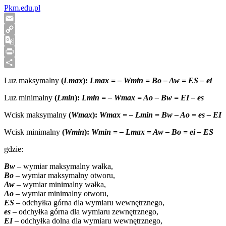
Pkm.edu.pl
Email
Copy
Link
Google
Translate
Print
Share
Luz maksymalny
(
Lmax
):
Lmax =
–
Wmin = Bo – Aw = ES – ei
Luz minimalny
(
Lmin
):
Lmin =
–
Wmax = Ao – Bw = EI – es
Wcisk maksymalny
(
Wmax
):
Wmax =
–
Lmin = Bw – Ao = es – EI
Wcisk minimalny
(
Wmin
):
Wmin =
–
Lmax = Aw – Bo = ei – ES
gdzie:
Bw
–
wymiar maksymalny wałka,
Bo
–
wymiar maksymalny otworu,
Aw
–
wymiar minimalny wałka,
Ao
–
wymiar minimalny otworu,
ES
– odchyłka górna dla wymiaru wewnętrznego,
es
– odchyłka górna dla wymiaru zewnętrznego,
EI
– odchyłka dolna dla wymiaru wewnętrznego,