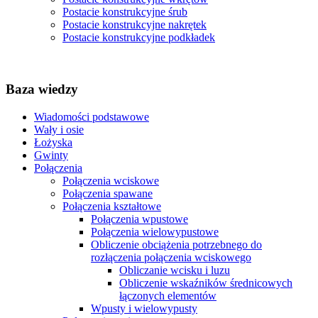
Postacie konstrukcyjne śrub
Postacie konstrukcyjne nakrętek
Postacie konstrukcyjne podkładek
Baza wiedzy
Wiadomości podstawowe
Wały i osie
Łożyska
Gwinty
Połączenia
Połączenia wciskowe
Połączenia spawane
Połączenia kształtowe
Połączenia wpustowe
Połączenia wielowypustowe
Obliczenie obciążenia potrzebnego do
rozłączenia połączenia wciskowego
Obliczanie wcisku i luzu
Obliczenie wskaźników średnicowych
łączonych elementów
Wpusty i wielowypusty