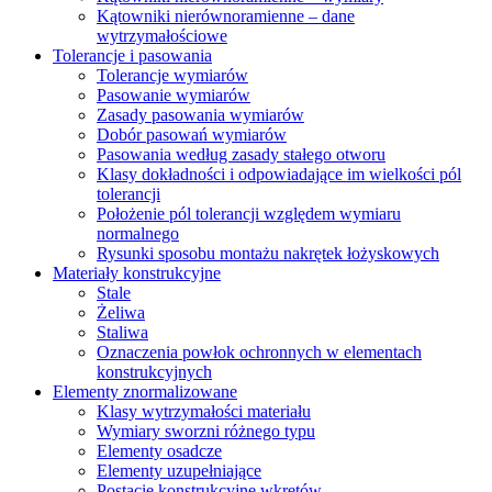
Kątowniki nierównoramienne – dane
wytrzymałościowe
Tolerancje i pasowania
Tolerancje wymiarów
Pasowanie wymiarów
Zasady pasowania wymiarów
Dobór pasowań wymiarów
Pasowania według zasady stałego otworu
Klasy dokładności i odpowiadające im wielkości pól
tolerancji
Położenie pól tolerancji względem wymiaru
normalnego
Rysunki sposobu montażu nakrętek łożyskowych
Materiały konstrukcyjne
Stale
Żeliwa
Staliwa
Oznaczenia powłok ochronnych w elementach
konstrukcyjnych
Elementy znormalizowane
Klasy wytrzymałości materiału
Wymiary sworzni różnego typu
Elementy osadcze
Elementy uzupełniające
Postacie konstrukcyjne wkrętów