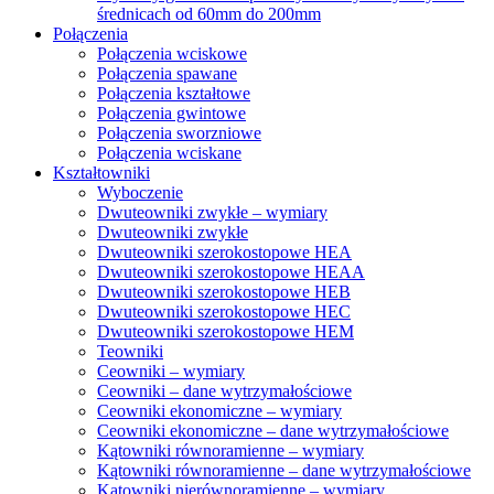
średnicach od 60mm do 200mm
Połączenia
Połączenia wciskowe
Połączenia spawane
Połączenia kształtowe
Połączenia gwintowe
Połączenia sworzniowe
Połączenia wciskane
Kształtowniki
Wyboczenie
Dwuteowniki zwykłe – wymiary
Dwuteowniki zwykłe
Dwuteowniki szerokostopowe HEA
Dwuteowniki szerokostopowe HEAA
Dwuteowniki szerokostopowe HEB
Dwuteowniki szerokostopowe HEC
Dwuteowniki szerokostopowe HEM
Teowniki
Ceowniki – wymiary
Ceowniki – dane wytrzymałościowe
Ceowniki ekonomiczne – wymiary
Ceowniki ekonomiczne – dane wytrzymałościowe
Kątowniki równoramienne – wymiary
Kątowniki równoramienne – dane wytrzymałościowe
Kątowniki nierównoramienne – wymiary