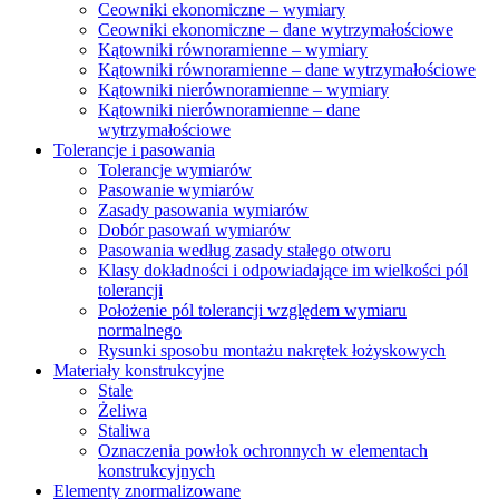
Ceowniki ekonomiczne – wymiary
Ceowniki ekonomiczne – dane wytrzymałościowe
Kątowniki równoramienne – wymiary
Kątowniki równoramienne – dane wytrzymałościowe
Kątowniki nierównoramienne – wymiary
Kątowniki nierównoramienne – dane
wytrzymałościowe
Tolerancje i pasowania
Tolerancje wymiarów
Pasowanie wymiarów
Zasady pasowania wymiarów
Dobór pasowań wymiarów
Pasowania według zasady stałego otworu
Klasy dokładności i odpowiadające im wielkości pól
tolerancji
Położenie pól tolerancji względem wymiaru
normalnego
Rysunki sposobu montażu nakrętek łożyskowych
Materiały konstrukcyjne
Stale
Żeliwa
Staliwa
Oznaczenia powłok ochronnych w elementach
konstrukcyjnych
Elementy znormalizowane