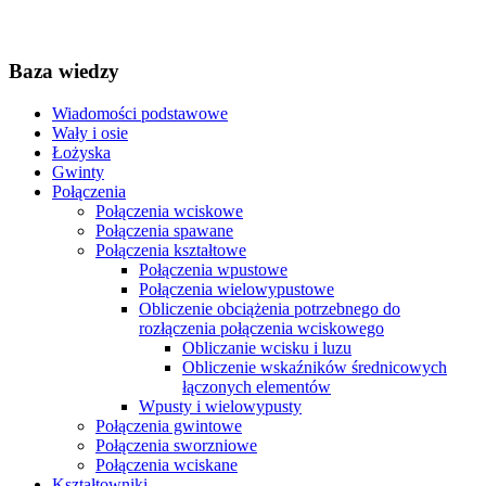
Baza wiedzy
Wiadomości podstawowe
Wały i osie
Łożyska
Gwinty
Połączenia
Połączenia wciskowe
Połączenia spawane
Połączenia kształtowe
Połączenia wpustowe
Połączenia wielowypustowe
Obliczenie obciążenia potrzebnego do
rozłączenia połączenia wciskowego
Obliczanie wcisku i luzu
Obliczenie wskaźników średnicowych
łączonych elementów
Wpusty i wielowypusty
Połączenia gwintowe
Połączenia sworzniowe
Połączenia wciskane
Kształtowniki