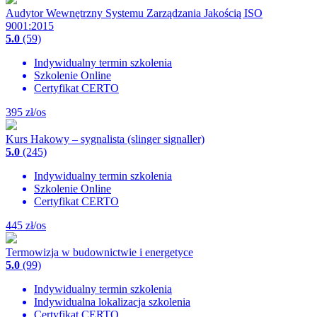
Audytor Wewnętrzny Systemu Zarządzania Jakością ISO
9001:2015
5.0
(59)
Indywidualny termin szkolenia
Szkolenie Online
Certyfikat CERTO
395
zł/os
Kurs Hakowy – sygnalista (slinger signaller)
5.0
(245)
Indywidualny termin szkolenia
Szkolenie Online
Certyfikat CERTO
445
zł/os
Termowizja w budownictwie i energetyce
5.0
(99)
Indywidualny termin szkolenia
Indywidualna lokalizacja szkolenia
Certyfikat CERTO