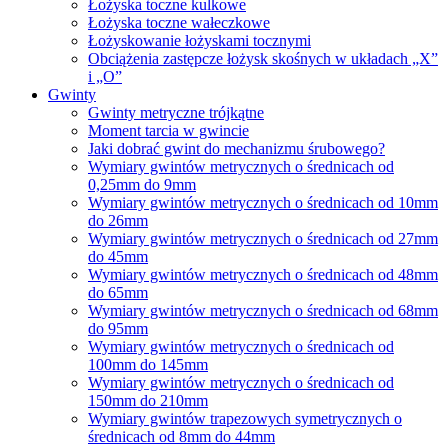
Łożyska toczne kulkowe
Łożyska toczne wałeczkowe
Łożyskowanie łożyskami tocznymi
Obciążenia zastępcze łożysk skośnych w układach „X”
i „O”
Gwinty
Gwinty metryczne trójkątne
Moment tarcia w gwincie
Jaki dobrać gwint do mechanizmu śrubowego?
Wymiary gwintów metrycznych o średnicach od
0,25mm do 9mm
Wymiary gwintów metrycznych o średnicach od 10mm
do 26mm
Wymiary gwintów metrycznych o średnicach od 27mm
do 45mm
Wymiary gwintów metrycznych o średnicach od 48mm
do 65mm
Wymiary gwintów metrycznych o średnicach od 68mm
do 95mm
Wymiary gwintów metrycznych o średnicach od
100mm do 145mm
Wymiary gwintów metrycznych o średnicach od
150mm do 210mm
Wymiary gwintów trapezowych symetrycznych o
średnicach od 8mm do 44mm