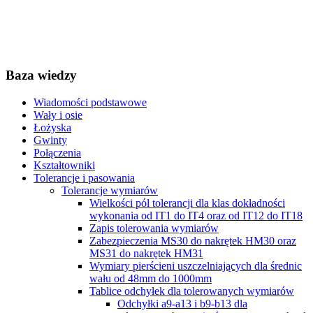
Baza wiedzy
Wiadomości podstawowe
Wały i osie
Łożyska
Gwinty
Połączenia
Kształtowniki
Tolerancje i pasowania
Tolerancje wymiarów
Wielkości pól tolerancji dla klas dokładności
wykonania od IT1 do IT4 oraz od IT12 do IT18
Zapis tolerowania wymiarów
Zabezpieczenia MS30 do nakrętek HM30 oraz
MS31 do nakrętek HM31
Wymiary pierścieni uszczelniających dla średnic
wału od 48mm do 1000mm
Tablice odchyłek dla tolerowanych wymiarów
Odchyłki a9-a13 i b9-b13 dla