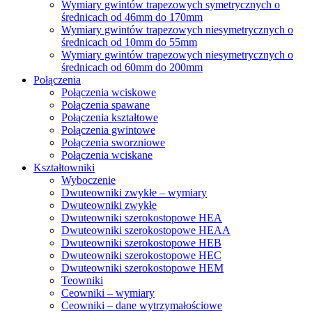
Wymiary gwintów trapezowych symetrycznych o
średnicach od 46mm do 170mm
Wymiary gwintów trapezowych niesymetrycznych o
średnicach od 10mm do 55mm
Wymiary gwintów trapezowych niesymetrycznych o
średnicach od 60mm do 200mm
Połączenia
Połączenia wciskowe
Połączenia spawane
Połączenia kształtowe
Połączenia gwintowe
Połączenia sworzniowe
Połączenia wciskane
Kształtowniki
Wyboczenie
Dwuteowniki zwykłe – wymiary
Dwuteowniki zwykłe
Dwuteowniki szerokostopowe HEA
Dwuteowniki szerokostopowe HEAA
Dwuteowniki szerokostopowe HEB
Dwuteowniki szerokostopowe HEC
Dwuteowniki szerokostopowe HEM
Teowniki
Ceowniki – wymiary
Ceowniki – dane wytrzymałościowe