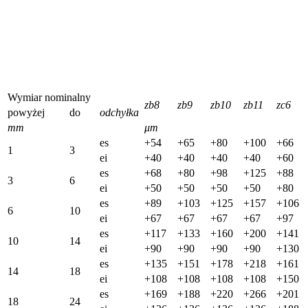
Wymiar nominalny
zb8
zb9
zb10
zb11
zc6
powyżej
do
odchyłka
mm
μm
es
+54
+65
+80
+100
+66
1
3
ei
+40
+40
+40
+40
+60
es
+68
+80
+98
+125
+88
3
6
ei
+50
+50
+50
+50
+80
es
+89
+103
+125
+157
+106
6
10
ei
+67
+67
+67
+67
+97
es
+117
+133
+160
+200
+141
10
14
ei
+90
+90
+90
+90
+130
es
+135
+151
+178
+218
+161
14
18
ei
+108
+108
+108
+108
+150
es
+169
+188
+220
+266
+201
18
24