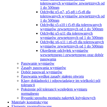
tolerowanych wymiarów zewnętrznych od
1 do 500mm
Odchyłki n5-n7, p5-p8 i r5-r8 dla
tolerowanych wymiarów zewnętrznych od
1 do 500mm
Odchyłki s5-s10 i t5-t9 dla tolerowanych
wymiarów zewnętrznych od 1 do 500mm
Odchyłki u5-u11 dla tolerowanych
wymiarów zewnętrznych od 1 do 500mm
Odchyłki x6-x11 i z6-z9 dla tolerowanych
wymiarów zewnętrznych od 1 do 500mm
Określenie odchyłek wymiarów
wewnętrznego i zewnętrznego oraz dobór
pasowania
Pasowanie wymiarów
Zasady pasowania wymiarów
Dobór pasowań wymiarów
Pasowania według zasady stałego otworu
Klasy dokładności i odpowiadające im wielkości pól
tolerancji
Położenie pól tolerancji względem wymiaru
normalnego
Rysunki sposobu montażu nakrętek łożyskowych
Materiały konstrukcyjne
Elementy znormalizowane