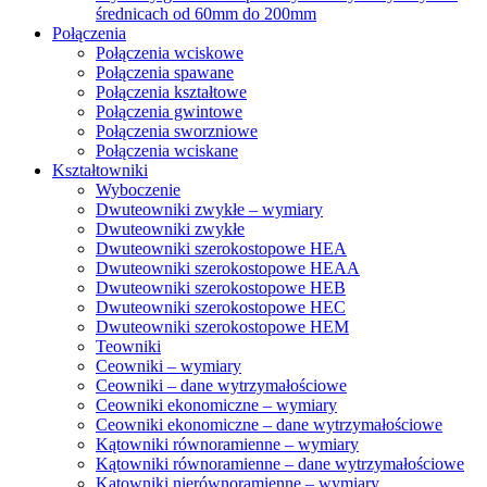
średnicach od 60mm do 200mm
Połączenia
Połączenia wciskowe
Połączenia spawane
Połączenia kształtowe
Połączenia gwintowe
Połączenia sworzniowe
Połączenia wciskane
Kształtowniki
Wyboczenie
Dwuteowniki zwykłe – wymiary
Dwuteowniki zwykłe
Dwuteowniki szerokostopowe HEA
Dwuteowniki szerokostopowe HEAA
Dwuteowniki szerokostopowe HEB
Dwuteowniki szerokostopowe HEC
Dwuteowniki szerokostopowe HEM
Teowniki
Ceowniki – wymiary
Ceowniki – dane wytrzymałościowe
Ceowniki ekonomiczne – wymiary
Ceowniki ekonomiczne – dane wytrzymałościowe
Kątowniki równoramienne – wymiary
Kątowniki równoramienne – dane wytrzymałościowe
Kątowniki nierównoramienne – wymiary