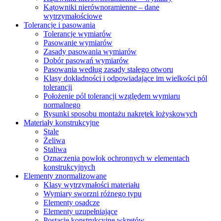
Kątowniki nierównoramienne – dane
wytrzymałościowe
Tolerancje i pasowania
Tolerancje wymiarów
Pasowanie wymiarów
Zasady pasowania wymiarów
Dobór pasowań wymiarów
Pasowania według zasady stałego otworu
Klasy dokładności i odpowiadające im wielkości pól
tolerancji
Położenie pól tolerancji względem wymiaru
normalnego
Rysunki sposobu montażu nakrętek łożyskowych
Materiały konstrukcyjne
Stale
Żeliwa
Staliwa
Oznaczenia powłok ochronnych w elementach
konstrukcyjnych
Elementy znormalizowane
Klasy wytrzymałości materiału
Wymiary sworzni różnego typu
Elementy osadcze
Elementy uzupełniające
Postacie konstrukcyjne wkrętów