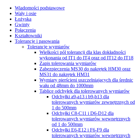
Wiadomości podstawowe
Wały i osie
Łożyska
Gwinty
Połączenia
Kształtowniki
Tolerancje i pasowania
Tolerancje wymiarów
Wielkości pól tolerancji dla klas dokładności
wykonania od IT1 do IT4 oraz od IT12 do IT18
Zapis tolerowania wymiarów
Zabezpieczenia MS30 do nakrętek HM30 oraz
MS31 do nakrętek HM31
Wymiary pierścieni uszczelniających dla średnic
wału od 48mm do 1000mm
Tablice odchyłek dla tolerowanych wymiarów
Odchyłki a9-a13 i b9-b13 dla
tolerowanych wymiarów zewnętrznych od
1 do 500mm
Odchyłki C8-C11 i D6-D12 dla
tolerowanych wymiarów wewnętrznych
od 1 do 500mm
Odchyłki E6-E12 i F6-F9 dla
tolerowanych wymiarów wewnętrznych