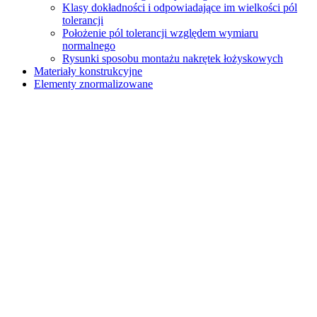
Klasy dokładności i odpowiadające im wielkości pól
tolerancji
Położenie pól tolerancji względem wymiaru
normalnego
Rysunki sposobu montażu nakrętek łożyskowych
Materiały konstrukcyjne
Elementy znormalizowane