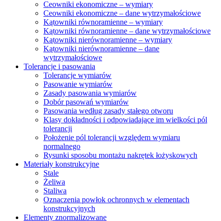
Ceowniki ekonomiczne – wymiary
Ceowniki ekonomiczne – dane wytrzymałościowe
Kątowniki równoramienne – wymiary
Kątowniki równoramienne – dane wytrzymałościowe
Kątowniki nierównoramienne – wymiary
Kątowniki nierównoramienne – dane
wytrzymałościowe
Tolerancje i pasowania
Tolerancje wymiarów
Pasowanie wymiarów
Zasady pasowania wymiarów
Dobór pasowań wymiarów
Pasowania według zasady stałego otworu
Klasy dokładności i odpowiadające im wielkości pól
tolerancji
Położenie pól tolerancji względem wymiaru
normalnego
Rysunki sposobu montażu nakrętek łożyskowych
Materiały konstrukcyjne
Stale
Żeliwa
Staliwa
Oznaczenia powłok ochronnych w elementach
konstrukcyjnych
Elementy znormalizowane