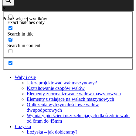
Pokaż więcej wyników...
Exact matches only
Search in title
Search in content
Wały i osie
Jak zaprojektować wał maszynowy?
Kształtowanie czopów wałów
Elementy znormalizowane wałów maszynowych
Elementy ustalające na wałach maszynowych
Obliczenia wytrzymałościowe wałów
dwupodporowych
Wymiary pierścieni uszczelniających dla średnic wału
od 6mm do 45mm
Łożyska
Łożyska – jak dobieramy?