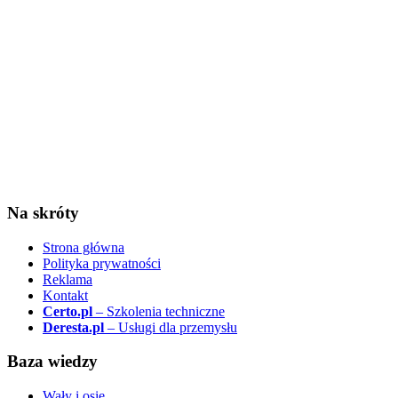
Na skróty
Strona główna
Polityka prywatności
Reklama
Kontakt
Certo.pl
– Szkolenia techniczne
Deresta.pl
– Usługi dla przemysłu
Baza wiedzy
Wały i osie