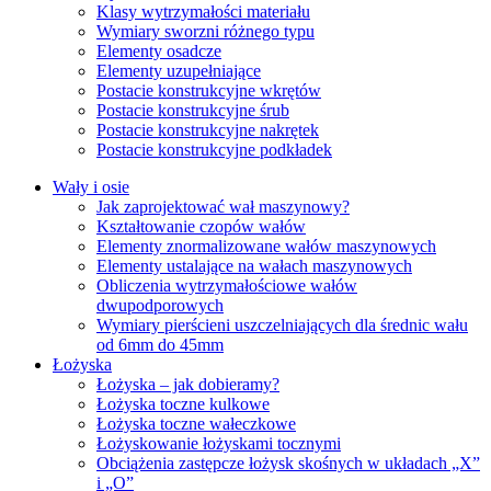
Klasy wytrzymałości materiału
Wymiary sworzni różnego typu
Elementy osadcze
Elementy uzupełniające
Postacie konstrukcyjne wkrętów
Postacie konstrukcyjne śrub
Postacie konstrukcyjne nakrętek
Postacie konstrukcyjne podkładek
Wały i osie
Jak zaprojektować wał maszynowy?
Kształtowanie czopów wałów
Elementy znormalizowane wałów maszynowych
Elementy ustalające na wałach maszynowych
Obliczenia wytrzymałościowe wałów
dwupodporowych
Wymiary pierścieni uszczelniających dla średnic wału
od 6mm do 45mm
Łożyska
Łożyska – jak dobieramy?
Łożyska toczne kulkowe
Łożyska toczne wałeczkowe
Łożyskowanie łożyskami tocznymi
Obciążenia zastępcze łożysk skośnych w układach „X”
i „O”