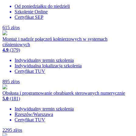
Od poniedziałku do niedzieli
Szkolenie Online
Certyfikat SEP
615
zł/os
Montaż i nadzór połączeń kołnierzowych w systemach
ciśnieniowych
4.9
(379)
Indywidualny termin szkolenia
Indywidualna lokalizacja szkolenia
Certyfikat TUV
895
zł/os
Obsługa i programowanie obrabiarek sterowanych numerycznie
5.0
(181)
Indywidualny termin szkolenia
Rzeszów/Warszawa
Certyfikat TUV
2295
zł/os