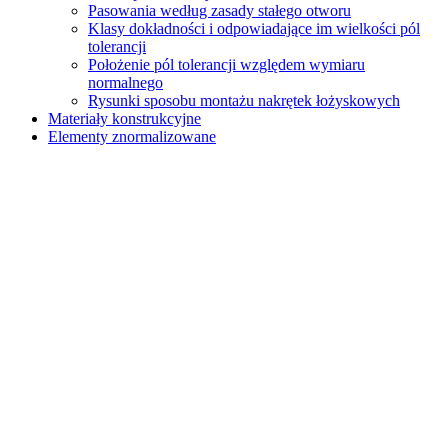
Pasowania według zasady stałego otworu
Klasy dokładności i odpowiadające im wielkości pól
tolerancji
Położenie pól tolerancji względem wymiaru
normalnego
Rysunki sposobu montażu nakrętek łożyskowych
Materiały konstrukcyjne
Elementy znormalizowane