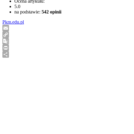
Ocena artykułu:
5.0
na podstawie:
542
opinii
Pkm.edu.pl
Email
Copy
Link
Google
Translate
Print
Share