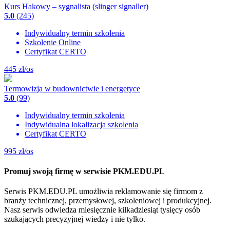
Kurs Hakowy – sygnalista (slinger signaller)
5.0
(245)
Indywidualny termin szkolenia
Szkolenie Online
Certyfikat CERTO
445
zł/os
Termowizja w budownictwie i energetyce
5.0
(99)
Indywidualny termin szkolenia
Indywidualna lokalizacja szkolenia
Certyfikat CERTO
995
zł/os
Promuj swoją firmę w serwisie PKM.EDU.PL
Serwis PKM.EDU.PL umożliwia reklamowanie się firmom z
branży technicznej, przemysłowej, szkoleniowej i produkcyjnej.
Nasz serwis odwiedza miesięcznie kilkadziesiąt tysięcy osób
szukających precyzyjnej wiedzy i nie tylko.