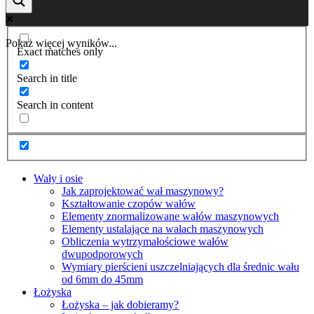
Pokaż więcej wyników...
Exact matches only
Search in title
Search in content
Wały i osie
Jak zaprojektować wał maszynowy?
Kształtowanie czopów wałów
Elementy znormalizowane wałów maszynowych
Elementy ustalające na wałach maszynowych
Obliczenia wytrzymałościowe wałów
dwupodporowych
Wymiary pierścieni uszczelniających dla średnic wału
od 6mm do 45mm
Łożyska
Łożyska – jak dobieramy?