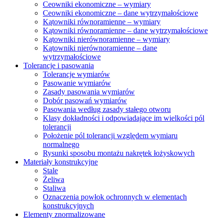
Ceowniki ekonomiczne – wymiary
Ceowniki ekonomiczne – dane wytrzymałościowe
Kątowniki równoramienne – wymiary
Kątowniki równoramienne – dane wytrzymałościowe
Kątowniki nierównoramienne – wymiary
Kątowniki nierównoramienne – dane
wytrzymałościowe
Tolerancje i pasowania
Tolerancje wymiarów
Pasowanie wymiarów
Zasady pasowania wymiarów
Dobór pasowań wymiarów
Pasowania według zasady stałego otworu
Klasy dokładności i odpowiadające im wielkości pól
tolerancji
Położenie pól tolerancji względem wymiaru
normalnego
Rysunki sposobu montażu nakrętek łożyskowych
Materiały konstrukcyjne
Stale
Żeliwa
Staliwa
Oznaczenia powłok ochronnych w elementach
konstrukcyjnych
Elementy znormalizowane