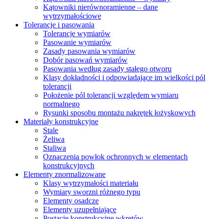
Kątowniki nierównoramienne – dane
wytrzymałościowe
Tolerancje i pasowania
Tolerancje wymiarów
Pasowanie wymiarów
Zasady pasowania wymiarów
Dobór pasowań wymiarów
Pasowania według zasady stałego otworu
Klasy dokładności i odpowiadające im wielkości pól
tolerancji
Położenie pól tolerancji względem wymiaru
normalnego
Rysunki sposobu montażu nakrętek łożyskowych
Materiały konstrukcyjne
Stale
Żeliwa
Staliwa
Oznaczenia powłok ochronnych w elementach
konstrukcyjnych
Elementy znormalizowane
Klasy wytrzymałości materiału
Wymiary sworzni różnego typu
Elementy osadcze
Elementy uzupełniające
Postacie konstrukcyjne wkrętów