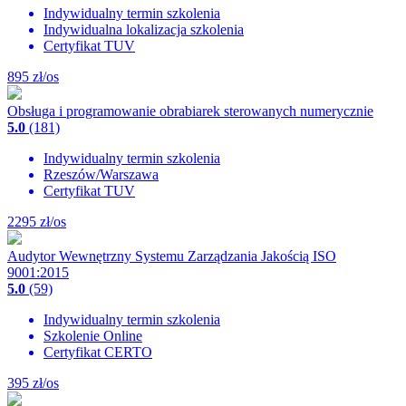
Indywidualny termin szkolenia
Indywidualna lokalizacja szkolenia
Certyfikat TUV
895
zł/os
Obsługa i programowanie obrabiarek sterowanych numerycznie
5.0
(181)
Indywidualny termin szkolenia
Rzeszów/Warszawa
Certyfikat TUV
2295
zł/os
Audytor Wewnętrzny Systemu Zarządzania Jakością ISO
9001:2015
5.0
(59)
Indywidualny termin szkolenia
Szkolenie Online
Certyfikat CERTO
395
zł/os