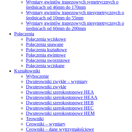
Wymiary gwintów trapezowych symetrycznych o
średnicach od 46mm do 170mm
Wymiary gwintów trapezowych niesymetrycznych o
średnicach od 10mm do 55mm
Wymiary gwintów trapezowych niesymetrycznych o
średnicach od 60mm do 200mm
Połączenia
Połączenia wciskowe
Połączenia spawane
Połączenia kształtowe
Połączenia gwintowe
Połączenia sworzniowe
Połączenia wciskane
Kształtowniki
Wyboczenie
Dwuteowniki zwykłe – wymiary
Dwuteowniki zwykłe
Dwuteowniki szerokostopowe HEA
Dwuteowniki szerokostopowe HEAA
Dwuteowniki szerokostopowe HEB
Dwuteowniki szerokostopowe HEC
Dwuteowniki szerokostopowe HEM
Teowniki
Ceowniki – wymiary
Ceowniki – dane wytrzymałościowe