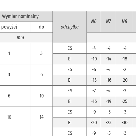
Wymiar nominalny
N6
N7
N8
powyżej
do
odchyłka
mm
ES
-4
-4
-4
1
3
EI
-10
-14
-18
ES
-5
-4
-2
3
6
EI
-13
-16
-20
ES
-7
-4
-3
6
10
EI
-16
-19
-25
ES
-9
-5
-3
10
14
EI
-20
-23
-30
ES
-9
-5
-3