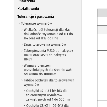
Połączenia
Kształtowniki
Tolerancje i pasowania
Tolerancje wymiarów
Wielkości pól tolerancji dla klas
dokładności wykonania od IT1 do
IT4 oraz od IT12 do IT18
Zapis tolerowania wymiarów
Zabezpieczenia MS30 do nakrętek
HM30 oraz MS31 do nakrętek
HM31
Wymiary pierścieni
uszczelniających dla średnic wału
od 48mm do 1000mm
Tablice odchyłek dla tolerowanych
wymiarów
Odchyłki a9-a13 i b9-b13 dla
tolerowanych wymiarów
zewnętrznych od 1 do 500mm
Odchyłki C8-C11 i D6-D12 dla