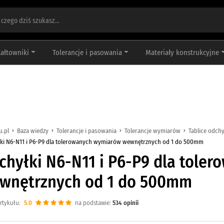
tałtowniki
Tolerancje i pasowania
Materiały konstrukcyjne
u.pl
Baza wiedzy
Tolerancje i pasowania
Tolerancje wymiarów
Tablice odch
ki N6-N11 i P6-P9 dla tolerowanych wymiarów wewnętrznych od 1 do 500mm
chyłki N6-N11 i P6-P9 dla tole
wnętrznych od 1 do 500mm
rtykułu:
5.0
na podstawie:
534
opinii