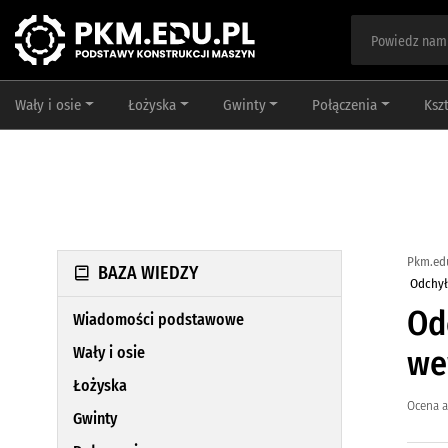
Wały i osie
Łożyska
Gwinty
Połączenia
Ksz
Pkm.ed
BAZA WIEDZY
Odchył
Od
Wiadomości podstawowe
Wały i osie
we
Łożyska
Ocena a
Gwinty