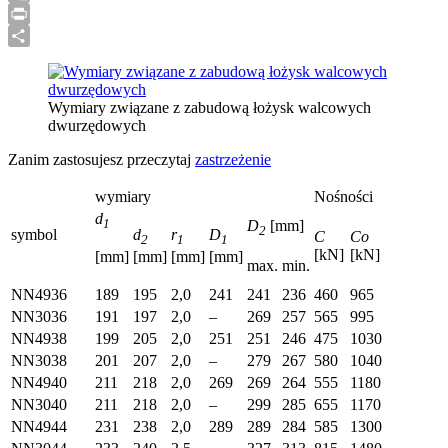
Link
Google
Translate
Print
Share
Wymiary związane z zabudową łożysk walcowych
dwurzędowych
Zanim zastosujesz przeczytaj
zastrzeżenie
wymiary
Nośności
d
1
D
[mm]
2
symbol
d
r
D
C
Co
2
1
1
[kN]
[kN]
[mm]
[mm]
[mm]
[mm]
max.
min.
NN4936
189
195
2,0
241
241
236
460
965
NN3036
191
197
2,0
–
269
257
565
995
NN4938
199
205
2,0
251
251
246
475
1030
NN3038
201
207
2,0
–
279
267
580
1040
NN4940
211
218
2,0
269
269
264
555
1180
NN3040
211
218
2,0
–
299
285
655
1170
NN4944
231
238
2,0
289
289
284
585
1300