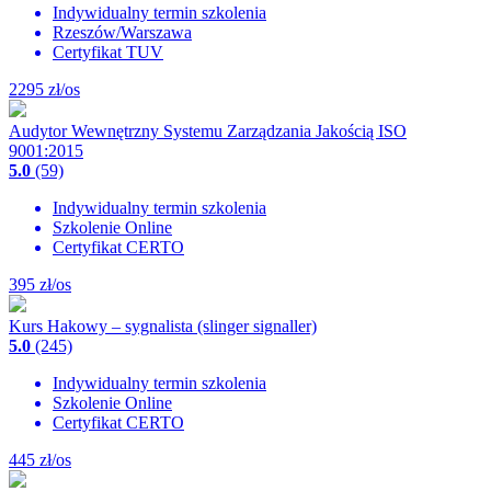
Indywidualny termin szkolenia
Rzeszów/Warszawa
Certyfikat TUV
2295
zł/os
Audytor Wewnętrzny Systemu Zarządzania Jakością ISO
9001:2015
5.0
(59)
Indywidualny termin szkolenia
Szkolenie Online
Certyfikat CERTO
395
zł/os
Kurs Hakowy – sygnalista (slinger signaller)
5.0
(245)
Indywidualny termin szkolenia
Szkolenie Online
Certyfikat CERTO
445
zł/os