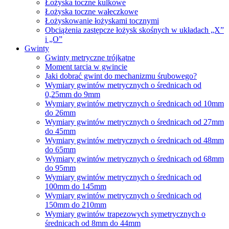
Łożyska toczne kulkowe
Łożyska toczne wałeczkowe
Łożyskowanie łożyskami tocznymi
Obciążenia zastępcze łożysk skośnych w układach „X”
i „O”
Gwinty
Gwinty metryczne trójkątne
Moment tarcia w gwincie
Jaki dobrać gwint do mechanizmu śrubowego?
Wymiary gwintów metrycznych o średnicach od
0,25mm do 9mm
Wymiary gwintów metrycznych o średnicach od 10mm
do 26mm
Wymiary gwintów metrycznych o średnicach od 27mm
do 45mm
Wymiary gwintów metrycznych o średnicach od 48mm
do 65mm
Wymiary gwintów metrycznych o średnicach od 68mm
do 95mm
Wymiary gwintów metrycznych o średnicach od
100mm do 145mm
Wymiary gwintów metrycznych o średnicach od
150mm do 210mm
Wymiary gwintów trapezowych symetrycznych o
średnicach od 8mm do 44mm