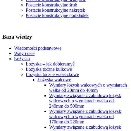
Postacie konstrukcyjne śrub
Postacie konstrukcyjne nakrętek
Postacie konstrukcyjne podkładek
Baza wiedzy
Wiadomości podstawowe
Wały i osie
Łożyska
Łożyska – jak dobieramy?
Łożyska toczne kulkowe
Łożyska toczne wałeczkowe
Łożyska walcowe
Wymiary łożysk walcowych o wymiarach
wałka od 20mm do 40mm
Wymiary związane z zabudową łożysk
walcowych o wymiarach wałka od
240mm do 500mm
Wymiary związane z zabudową łożysk
walcowych o wymiarach wałka od
170mm do 220mm
Wymiary związane z zabudową łożysk