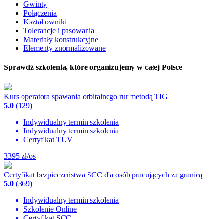
Gwinty
Połączenia
Kształtowniki
Tolerancje i pasowania
Materiały konstrukcyjne
Elementy znormalizowane
Sprawdź szkolenia, które organizujemy w całej Polsce
Kurs operatora spawania orbitalnego rur metodą TIG
5.0
(129)
Indywidualny termin szkolenia
Indywidualny termin szkolenia
Certyfikat TUV
3395
zł/os
Certyfikat bezpieczeństwa SCC dla osób pracujących za granicą
5.0
(369)
Indywidualny termin szkolenia
Szkolenie Online
Certyfikat SCC