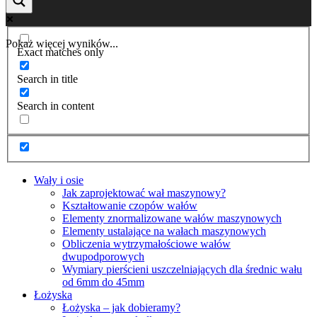
Pokaż więcej wyników...
Exact matches only
Search in title
Search in content
Wały i osie
Jak zaprojektować wał maszynowy?
Kształtowanie czopów wałów
Elementy znormalizowane wałów maszynowych
Elementy ustalające na wałach maszynowych
Obliczenia wytrzymałościowe wałów
dwupodporowych
Wymiary pierścieni uszczelniających dla średnic wału
od 6mm do 45mm
Łożyska
Łożyska – jak dobieramy?