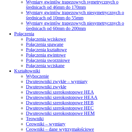
Wymiary gwintów trapezowych symetrycznych o
średnicach od 46mm do 170mm
Wymiary gwintów trapezowych niesymetrycznych o
średnicach od 10mm do 55mm
Wymiary gwintów trapezowych niesymetrycznych o
średnicach od 60mm do 200mm
Połączenia
Połączenia wciskowe
Połączenia spawane
Połączenia kształtowe
Połączenia gwintowe
Połączenia sworzniowe
Połączenia wciskane
Kształtowniki
Wyboczenie
Dwuteowniki zwykłe – wymiary
Dwuteowniki zwykłe
Dwuteowniki szerokostopowe HEA
Dwuteowniki szerokostopowe HEAA
Dwuteowniki szerokostopowe HEB
Dwuteowniki szerokostopowe HEC
Dwuteowniki szerokostopowe HEM
Teowniki
Ceowniki – wymiary
Ceowniki – dane wytrzymałościowe