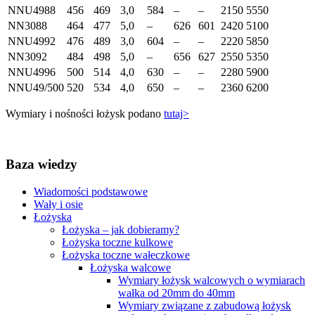
NNU4988
456
469
3,0
584
–
–
2150
5550
NN3088
464
477
5,0
–
626
601
2420
5100
NNU4992
476
489
3,0
604
–
–
2220
5850
NN3092
484
498
5,0
–
656
627
2550
5350
NNU4996
500
514
4,0
630
–
–
2280
5900
NNU49/500
520
534
4,0
650
–
–
2360
6200
Wymiary i nośności łożysk podano
tutaj>
Baza wiedzy
Wiadomości podstawowe
Wały i osie
Łożyska
Łożyska – jak dobieramy?
Łożyska toczne kulkowe
Łożyska toczne wałeczkowe
Łożyska walcowe
Wymiary łożysk walcowych o wymiarach
wałka od 20mm do 40mm
Wymiary związane z zabudową łożysk