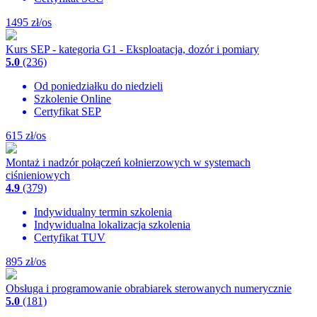
1495
zł/os
Kurs SEP - kategoria G1 - Eksploatacja, dozór i pomiary
5.0
(236)
Od poniedziałku do niedzieli
Szkolenie Online
Certyfikat SEP
615
zł/os
Montaż i nadzór połączeń kołnierzowych w systemach
ciśnieniowych
4.9
(379)
Indywidualny termin szkolenia
Indywidualna lokalizacja szkolenia
Certyfikat TUV
895
zł/os
Obsługa i programowanie obrabiarek sterowanych numerycznie
5.0
(181)