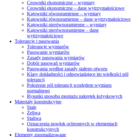
Ceowniki ekonomiczne – wymiary
Ceowniki ekonomiczne – dane wytrzymałościowe
Kątowniki równoramienne – wymiary
Kątowniki równoramienne – dane wytrzymałościowe
Kątowniki nierównoramienne – wymiary
Kątowniki nierównoramienne – dane
wytrzymałościowe
Tolerancje i pasowania
Tolerancje wymiarów
Pasowanie wymiarów
Zasady pasowania wymiarów
Dobór pasowań wymiarów
Pasowania według zasady stałego otworu
Klasy dokładności i odpowiadające im wielkości pól
tolerancji
Położenie pól tolerancji względem wymiaru
normalnego
Rysunki sposobu montażu nakrętek łożyskowych
Materiały konstrukcyjne
Stale
Żeliwa
Staliwa
Oznaczenia powłok ochronnych w elementach
konstrukcyjnych
Elementy znormalizowane