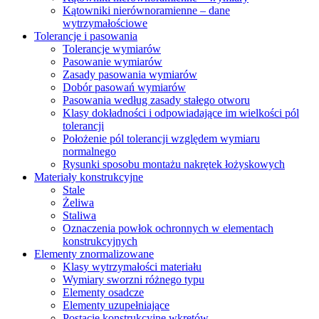
Kątowniki nierównoramienne – dane
wytrzymałościowe
Tolerancje i pasowania
Tolerancje wymiarów
Pasowanie wymiarów
Zasady pasowania wymiarów
Dobór pasowań wymiarów
Pasowania według zasady stałego otworu
Klasy dokładności i odpowiadające im wielkości pól
tolerancji
Położenie pól tolerancji względem wymiaru
normalnego
Rysunki sposobu montażu nakrętek łożyskowych
Materiały konstrukcyjne
Stale
Żeliwa
Staliwa
Oznaczenia powłok ochronnych w elementach
konstrukcyjnych
Elementy znormalizowane
Klasy wytrzymałości materiału
Wymiary sworzni różnego typu
Elementy osadcze
Elementy uzupełniające
Postacie konstrukcyjne wkrętów