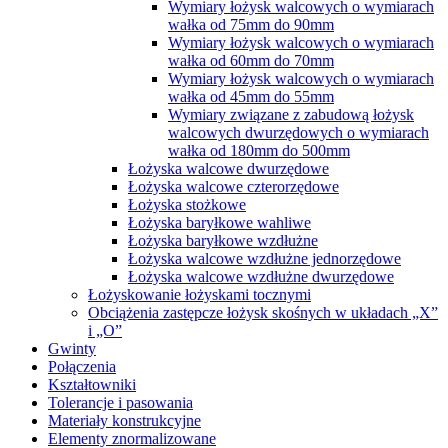
Wymiary łożysk walcowych o wymiarach
wałka od 75mm do 90mm
Wymiary łożysk walcowych o wymiarach
wałka od 60mm do 70mm
Wymiary łożysk walcowych o wymiarach
wałka od 45mm do 55mm
Wymiary związane z zabudową łożysk
walcowych dwurzędowych o wymiarach
wałka od 180mm do 500mm
Łożyska walcowe dwurzędowe
Łożyska walcowe czterorzędowe
Łożyska stożkowe
Łożyska baryłkowe wahliwe
Łożyska baryłkowe wzdłużne
Łożyska walcowe wzdłużne jednorzędowe
Łożyska walcowe wzdłużne dwurzędowe
Łożyskowanie łożyskami tocznymi
Obciążenia zastępcze łożysk skośnych w układach „X”
i „O”
Gwinty
Połączenia
Kształtowniki
Tolerancje i pasowania
Materiały konstrukcyjne
Elementy znormalizowane