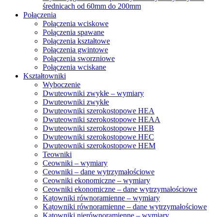
średnicach od 60mm do 200mm
Połączenia
Połączenia wciskowe
Połączenia spawane
Połączenia kształtowe
Połączenia gwintowe
Połączenia sworzniowe
Połączenia wciskane
Kształtowniki
Wyboczenie
Dwuteowniki zwykłe – wymiary
Dwuteowniki zwykłe
Dwuteowniki szerokostopowe HEA
Dwuteowniki szerokostopowe HEAA
Dwuteowniki szerokostopowe HEB
Dwuteowniki szerokostopowe HEC
Dwuteowniki szerokostopowe HEM
Teowniki
Ceowniki – wymiary
Ceowniki – dane wytrzymałościowe
Ceowniki ekonomiczne – wymiary
Ceowniki ekonomiczne – dane wytrzymałościowe
Kątowniki równoramienne – wymiary
Kątowniki równoramienne – dane wytrzymałościowe
Kątowniki nierównoramienne – wymiary