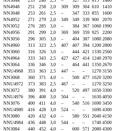
NN3044
233
240
2,5
–
327
313
815
1480
NN4948
251
258
2,0
309
309
304
610
1410
NN3048
253
261
2,5
–
347
333
855
1600
NN4952
271
279
2,0
349
349
339
900
2070
NN3052
276
285
3,0
–
384
367
1060
1990
NN4956
291
299
2,0
369
369
359
925
2200
NN3056
296
305
3,0
–
404
387
1080
2080
NN4960
313
323
2,5
407
407
394
1200
2800
NN3060
316
326
3,0
–
444
421
1330
2560
NN4964
333
343
2,5
427
427
414
1240
2970
NN3064
336
346
3,0
–
464
441
1350
2670
NNU4968
353
363
2,5
447
–
–
1270
3150
NN3068
360
371
4,0
–
500
477
1620
3200
NNU4972
373
383
2,5
467
–
–
1270
3250
NN3072
380
391
4,0
–
520
497
1650
3300
NNU4976
396
408
3,0
504
–
–
1630
4050
NN3076
400
411
4,0
–
540
516
1690
3450
NNU4980
416
428
3,0
524
–
–
1690
4300
NN3080
420
432
4,0
–
580
551
2040
4150
NNU4984
436
448
3,0
544
–
–
1740
4500
NN3084
440
452
4,0
–
600
571
2080
4300