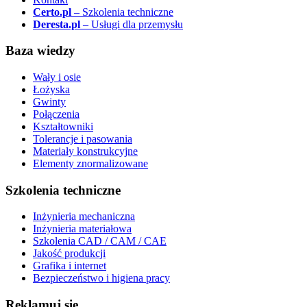
Certo.pl
– Szkolenia techniczne
Deresta.pl
– Usługi dla przemysłu
Baza wiedzy
Wały i osie
Łożyska
Gwinty
Połączenia
Kształtowniki
Tolerancje i pasowania
Materiały konstrukcyjne
Elementy znormalizowane
Szkolenia techniczne
Inżynieria mechaniczna
Inżynieria materiałowa
Szkolenia CAD / CAM / CAE
Jakość produkcji
Grafika i internet
Bezpieczeństwo i higiena pracy
Reklamuj się