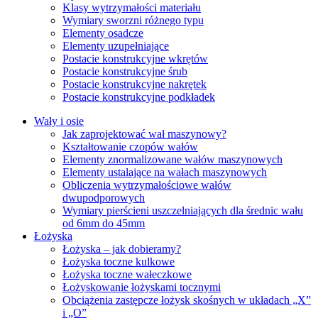
Klasy wytrzymałości materiału
Wymiary sworzni różnego typu
Elementy osadcze
Elementy uzupełniające
Postacie konstrukcyjne wkrętów
Postacie konstrukcyjne śrub
Postacie konstrukcyjne nakrętek
Postacie konstrukcyjne podkładek
Wały i osie
Jak zaprojektować wał maszynowy?
Kształtowanie czopów wałów
Elementy znormalizowane wałów maszynowych
Elementy ustalające na wałach maszynowych
Obliczenia wytrzymałościowe wałów
dwupodporowych
Wymiary pierścieni uszczelniających dla średnic wału
od 6mm do 45mm
Łożyska
Łożyska – jak dobieramy?
Łożyska toczne kulkowe
Łożyska toczne wałeczkowe
Łożyskowanie łożyskami tocznymi
Obciążenia zastępcze łożysk skośnych w układach „X”
i „O”