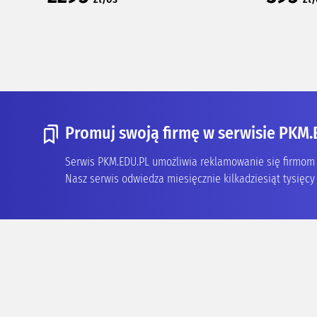
Promuj swoją firmę w serwisie PKM.
Serwis PKM.EDU.PL umożliwia reklamowanie się firmom z
Nasz serwis odwiedza miesięcznie kilkadziesiąt tysięcy 