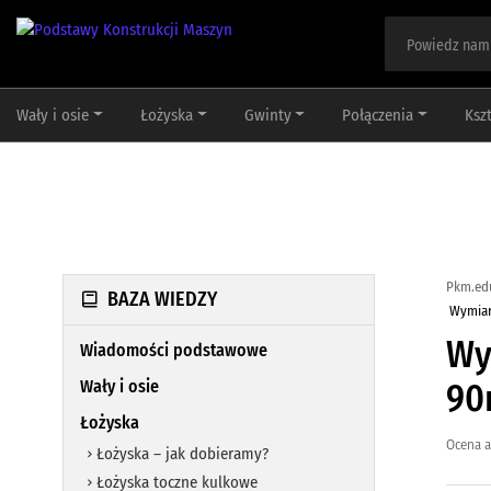
Wały i osie
Łożyska
Gwinty
Połączenia
Ksz
Pkm.ed
BAZA WIEDZY
Wymiar
Wy
Wiadomości podstawowe
Wały i osie
90
Łożyska
Ocena a
Łożyska – jak dobieramy?
Łożyska toczne kulkowe