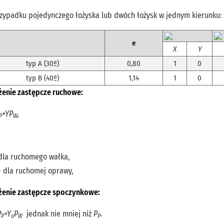
rzypadku pojedynczego łożyska lub dwóch łożysk w jednym kierunku:
e
X
Y
typ A (30º)
0,80
1
0
typ B (40º)
1,14
1
0
żenie zastępcze ruchowe:
+YP
,
P
W
 dla ruchomego wałka,
 – dla ruchomej oprawy,
żenie zastępcze spoczynkowe:
P
+Y
P
jednak nie mniej niż
P
.
P
o
W
P