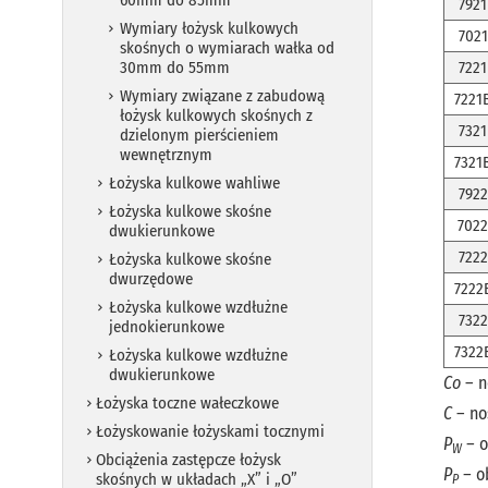
60mm do 85mm
7921
Wymiary łożysk kulkowych
7021
skośnych o wymiarach wałka od
30mm do 55mm
7221
Wymiary związane z zabudową
7221
łożysk kulkowych skośnych z
7321
dzielonym pierścieniem
wewnętrznym
7321
Łożyska kulkowe wahliwe
7922
Łożyska kulkowe skośne
7022
dwukierunkowe
7222
Łożyska kulkowe skośne
dwurzędowe
7222
Łożyska kulkowe wzdłużne
7322
jednokierunkowe
7322
Łożyska kulkowe wzdłużne
dwukierunkowe
Co
– n
Łożyska toczne wałeczkowe
C
– no
Łożyskowanie łożyskami tocznymi
P
–
o
W
Obciążenia zastępcze łożysk
P
–
ob
skośnych w układach „X” i „O”
P