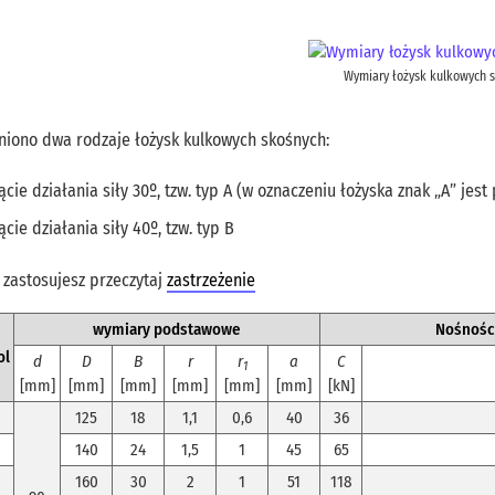
Wymiary łożysk kulkowych 
niono dwa rodzaje łożysk kulkowych skośnych:
ącie działania siły 30º, tzw. typ A (w oznaczeniu łożyska znak „A” jest
ącie działania siły 40º, tzw. typ B
 zastosujesz przeczytaj
zastrzeżenie
wymiary podstawowe
Nośnośc
ol
d
D
B
r
r
a
C
1
[mm]
[mm]
[mm]
[mm]
[mm]
[mm]
[kN]
125
18
1,1
0,6
40
36
140
24
1,5
1
45
65
160
30
2
1
51
118