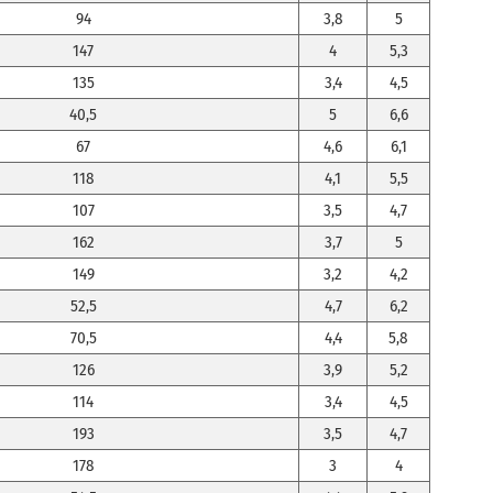
94
3,8
5
147
4
5,3
135
3,4
4,5
40,5
5
6,6
67
4,6
6,1
118
4,1
5,5
107
3,5
4,7
162
3,7
5
149
3,2
4,2
52,5
4,7
6,2
70,5
4,4
5,8
126
3,9
5,2
114
3,4
4,5
193
3,5
4,7
178
3
4