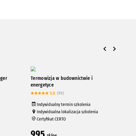
nger
Termowizja w budownictwie i
Kurs
energetyce
rur 
5.0
(99)
Indywidualny termin szkolenia
In
Indywidualna lokalizacja szkolenia
In
Certyfikat CERTO
Ce
995
33
zł/os