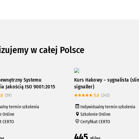
izujemy w całej Polsce
ewnętrzny Systemu
Kurs Hakowy – sygnalista (sli
ia Jakością ISO 9001:2015
signaller)
.0
(59)
5.0
(245)
alny termin szkolenia
Indywidualny termin szkolenia
e Online
Szkolenie Online
at CERTO
Certyfikat CERTO
445
/os
zł/os