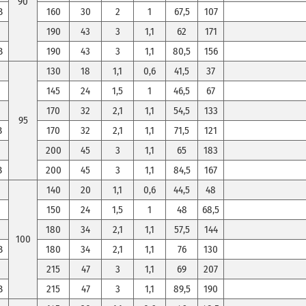
90
B
160
30
2
1
67,5
107
190
43
3
1,1
62
171
B
190
43
3
1,1
80,5
156
130
18
1,1
0,6
41,5
37
145
24
1,5
1
46,5
67
170
32
2,1
1,1
54,5
133
95
B
170
32
2,1
1,1
71,5
121
200
45
3
1,1
65
183
B
200
45
3
1,1
84,5
167
140
20
1,1
0,6
44,5
48
0
150
24
1,5
1
48
68,5
180
34
2,1
1,1
57,5
144
100
B
180
34
2,1
1,1
76
130
215
47
3
1,1
69
207
B
215
47
3
1,1
89,5
190