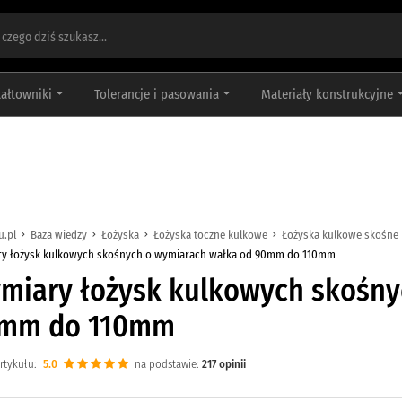
tałtowniki
Tolerancje i pasowania
Materiały konstrukcyjne
u.pl
Baza wiedzy
Łożyska
Łożyska toczne kulkowe
Łożyska kulkowe skośne
y łożysk kulkowych skośnych o wymiarach wałka od 90mm do 110mm
miary łożysk kulkowych skośny
mm do 110mm
rtykułu:
5.0
na podstawie:
217
opinii