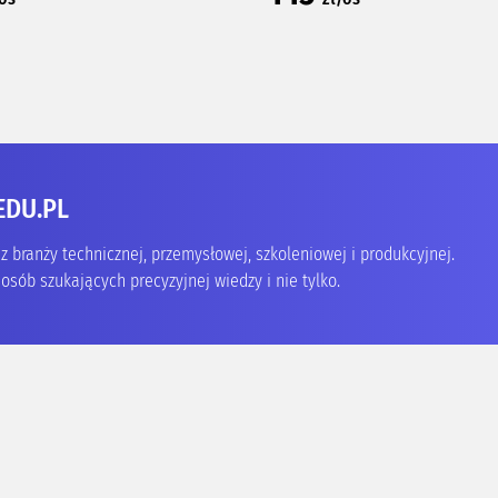
EDU.PL
 branży technicznej, przemysłowej, szkoleniowej i produkcyjnej.
osób szukających precyzyjnej wiedzy i nie tylko.