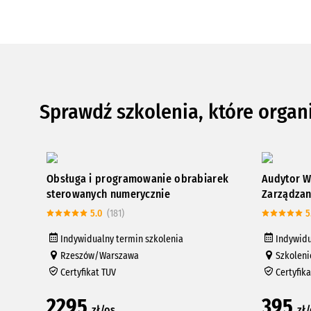
Sprawdź szkolenia, które organ
Obsługa i programowanie obrabiarek
Audytor W
sterowanych numerycznie
Zarządzan
5.0
(181)
5
Indywidualny termin szkolenia
Indywidu
Rzeszów/Warszawa
Szkoleni
Certyfikat TUV
Certyfik
2295
395
zł/os
zł