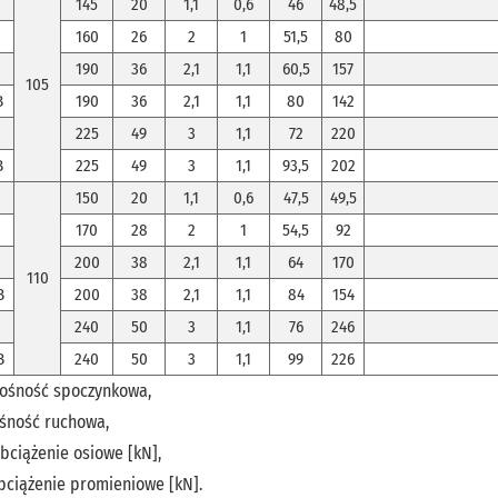
145
20
1,1
0,6
46
48,5
160
26
2
1
51,5
80
190
36
2,1
1,1
60,5
157
105
B
190
36
2,1
1,1
80
142
225
49
3
1,1
72
220
B
225
49
3
1,1
93,5
202
150
20
1,1
0,6
47,5
49,5
170
28
2
1
54,5
92
200
38
2,1
1,1
64
170
110
B
200
38
2,1
1,1
84
154
240
50
3
1,1
76
246
B
240
50
3
1,1
99
226
ośność spoczynkowa,
śność ruchowa,
bciążenie osiowe [kN],
ciążenie promieniowe [kN].