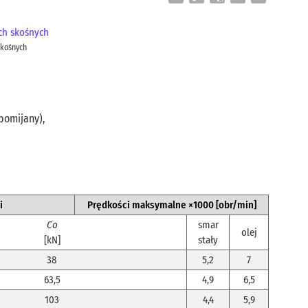
Link
Translate
skośnych
 pomijany),
i
Prędkości maksymalne ×1000 [obr/min]
Co
smar
olej
[kN]
stały
38
5,2
7
63,5
4,9
6,5
103
4,4
5,9