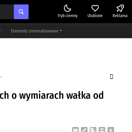
Tryb ciemny
Ulubione
Reklama
Elementy znormalizowane
ch o wymiarach wałka od
Email
Copy
Google
Print
Share