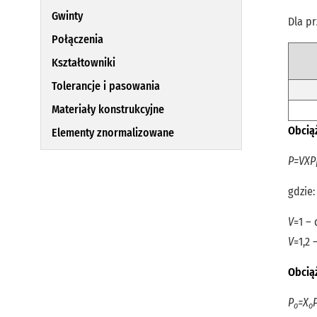
Gwinty
Dla p
Połączenia
Kształtowniki
Tolerancje i pasowania
Materiały konstrukcyjne
Obcią
Elementy znormalizowane
P=VXP
gdzie:
V
=1 –
V
=1,2
Obcią
P
=X
o
o