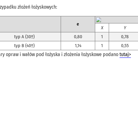
rzypadku złożeń łożyskowych:
e
X
Y
typ A (30º)
0,80
1
0,78
typ B (40º)
1,14
1
0,55
ry opraw i wałów pod łożyska i złożenia łożyskowe podano
tutaj>