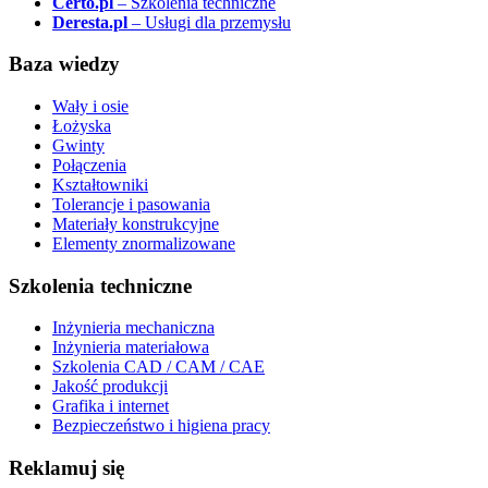
Certo.pl
– Szkolenia techniczne
Deresta.pl
– Usługi dla przemysłu
Baza wiedzy
Wały i osie
Łożyska
Gwinty
Połączenia
Kształtowniki
Tolerancje i pasowania
Materiały konstrukcyjne
Elementy znormalizowane
Szkolenia techniczne
Inżynieria mechaniczna
Inżynieria materiałowa
Szkolenia CAD / CAM / CAE
Jakość produkcji
Grafika i internet
Bezpieczeństwo i higiena pracy
Reklamuj się