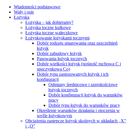
Wiadomości podstawowe
Wały i osie
Łożyska
Łożyska – jak dobieramy?
Łożyska toczne kulkowe
Łożyska toczne wałeczkowe
Łożyskowanie łożyskami tocznymi
Dobór rodzaju smarowania oraz uszczelnień
łożysk
Dobór zabudowy łożysk
Pasowania łożysk tocznych
Dobór wielkości łożysk (nośność ruchowa C i
spoczynkowa Co)
Dobór typu zastosowanych łożysk i ich
konfiguracji
Odmiany średnicowe i szerokościowe
łożysk tocznych
Dobór konfiguracji łożysk do warunków
pracy
Dobór typu łożysk do warunków pracy
Określenie warunków działania i otoczenia w
węźle łożyskowym
Obciążenia zastępcze łożysk skośnych w układach „X”
i „O”