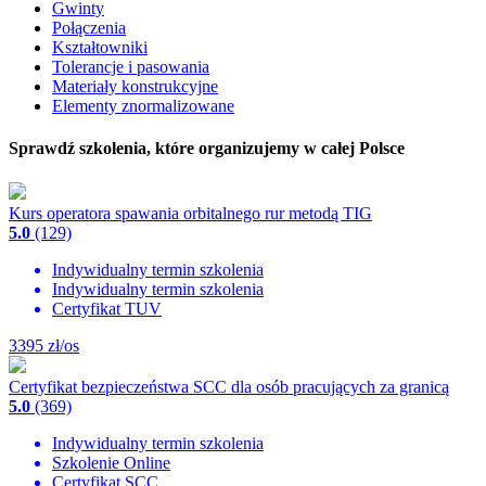
Gwinty
Połączenia
Kształtowniki
Tolerancje i pasowania
Materiały konstrukcyjne
Elementy znormalizowane
Sprawdź szkolenia, które organizujemy w całej Polsce
Kurs operatora spawania orbitalnego rur metodą TIG
5.0
(129)
Indywidualny termin szkolenia
Indywidualny termin szkolenia
Certyfikat TUV
3395
zł/os
Certyfikat bezpieczeństwa SCC dla osób pracujących za granicą
5.0
(369)
Indywidualny termin szkolenia
Szkolenie Online
Certyfikat SCC