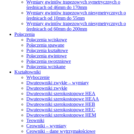
Wymiary gwintów trapezowych symetrycznych o
średnicach od 46mm do 170mm
Wymiary gwintów trapezowych niesymetrycznych o
średnicach od 10mm do 55mm
Wymiary gwintów trapezowych niesymetrycznych o
średnicach od 60mm do 200mm
Połączenia
Połączenia wciskowe
Połączenia spawane
Połączenia kształtowe
Połączenia gwintowe
Połączenia sworzniowe
Połączenia wciskane
Kształtowniki
Wyboczenie
Dwuteowniki zwykłe – wymiary
Dwuteowniki zwykłe
Dwuteowniki szerokostopowe HEA
Dwuteowniki szerokostopowe HEAA
Dwuteowniki szerokostopowe HEB
Dwuteowniki szerokostopowe HEC
Dwuteowniki szerokostopowe HEM
Teowniki
Ceowniki – wymiary
Ceowniki – dane wytrzymałościowe