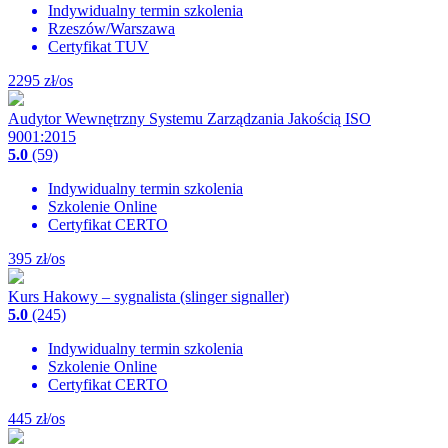
Indywidualny termin szkolenia
Rzeszów/Warszawa
Certyfikat TUV
2295
zł/os
Audytor Wewnętrzny Systemu Zarządzania Jakością ISO
9001:2015
5.0
(59)
Indywidualny termin szkolenia
Szkolenie Online
Certyfikat CERTO
395
zł/os
Kurs Hakowy – sygnalista (slinger signaller)
5.0
(245)
Indywidualny termin szkolenia
Szkolenie Online
Certyfikat CERTO
445
zł/os