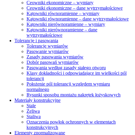
Ceowniki ekonomiczne – wymiary
Ceowniki ekonomiczne – dane wytrzymałościowe
Kątowniki równoramienne – wymiary
Kątowniki równoramienne – dane wytrzymałościowe
Kątowniki nierównoramienne – wymiary
Kątowniki nierównoramienne – dane
wytrzymałościowe
Tolerancje i pasowania
Tolerancje wymiarów
Pasowanie wymiarów
Zasady pasowania wymiarów
Dobór pasowań wymiarów
Pasowania według zasady stałego otworu
Klasy dokładności i odpowiadające im wielkości pól
tolerancji
Położenie pól tolerancji względem wymiaru
normalnego
Rysunki sposobu montażu nakrętek łożyskowych
Materiały konstrukcyjne
Stale
Żeliwa
Staliwa
Oznaczenia powłok ochronnych w elementach
konstrukcyjnych
Elementy znormalizowane