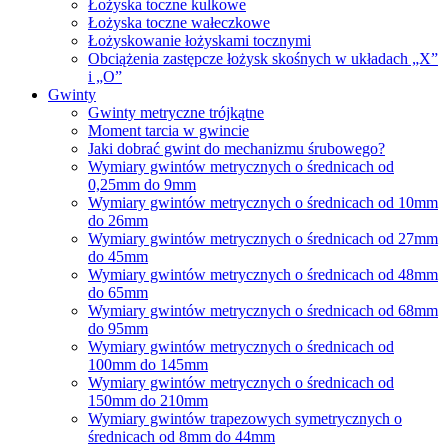
Łożyska toczne kulkowe
Łożyska toczne wałeczkowe
Łożyskowanie łożyskami tocznymi
Obciążenia zastępcze łożysk skośnych w układach „X”
i „O”
Gwinty
Gwinty metryczne trójkątne
Moment tarcia w gwincie
Jaki dobrać gwint do mechanizmu śrubowego?
Wymiary gwintów metrycznych o średnicach od
0,25mm do 9mm
Wymiary gwintów metrycznych o średnicach od 10mm
do 26mm
Wymiary gwintów metrycznych o średnicach od 27mm
do 45mm
Wymiary gwintów metrycznych o średnicach od 48mm
do 65mm
Wymiary gwintów metrycznych o średnicach od 68mm
do 95mm
Wymiary gwintów metrycznych o średnicach od
100mm do 145mm
Wymiary gwintów metrycznych o średnicach od
150mm do 210mm
Wymiary gwintów trapezowych symetrycznych o
średnicach od 8mm do 44mm