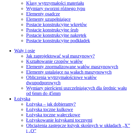
Klasy wytrzymałości materiału
Wymiary sworzni różnego typu
Elementy osadcze
Elementy uzupełniające
Postacie konstrukcyjne wkrętów
Postacie konstrukcyjne śrub
Postacie konstrukcyjne nakrętek
Postacie konstrukcyjne podkładek
Wały i osie
Jak zaprojektować wał maszynowy?
Kształtowanie czopów wałów
Elementy znormalizowane wałów maszynowych
Elementy ustalające na wałach maszynowych
Obliczenia wytrzymałościowe wałów
dwupodporowych
Wymiary pierścieni uszczelniających dla średnic wału
od 6mm do 45mm
Łożyska
Łożyska – jak dobieramy?
Łożyska toczne kulkowe
Łożyska toczne wałeczkowe
Łożyskowanie łożyskami tocznymi
Obciążenia zastępcze łożysk skośnych w układach „X”
i „O”