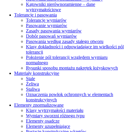
Kątowniki nierównoramienne – dane
wytrzymałościowe
Tolerancje i pasowania
Tolerancje wymiarów
Pasowanie wymiarów
Zasady pasowania wymiarów
Dobór pasowań wymiarów
Pasowania według zasady stałego otworu
Klasy dokładności i odpowiadające im wielkości pól
tolerancji
Położenie pól tolerancji względem wymiaru
normalnego
Rysunki sposobu montażu nakrętek łożyskowych
Materiały konstrukcyjne
Stale
Żeliwa
Staliwa
Oznaczenia powłok ochronnych w elementach
konstrukcyjnych
Elementy znormalizowane
Klasy wytrzymałości materiału
Wymiary sworzni różnego typu
Elementy osadcze
Elementy uzupełniające
Postacie konstrukcyjne wkrętów