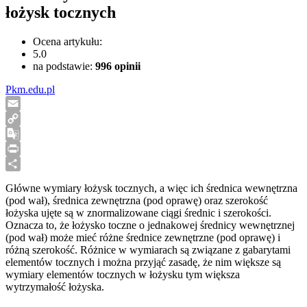
łożysk tocznych
Ocena artykułu:
5.0
na podstawie:
996
opinii
Pkm.edu.pl
Email
Copy
Link
Google
Translate
Print
Share
Główne wymiary łożysk tocznych, a więc ich średnica wewnętrzna
(pod wał), średnica zewnętrzna (pod oprawę) oraz szerokość
łożyska ujęte są w znormalizowane ciągi średnic i szerokości.
Oznacza to, że łożysko toczne o jednakowej średnicy wewnętrznej
(pod wał) może mieć różne średnice zewnętrzne (pod oprawę) i
różną szerokość. Różnice w wymiarach są związane z gabarytami
elementów tocznych i można przyjąć zasadę, że nim większe są
wymiary elementów tocznych w łożysku tym większa
wytrzymałość łożyska.