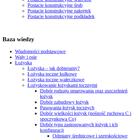
Postacie konstrukcyjne śrub
Postacie konstrukcyjne nakrętek
Postacie konstrukcyjne podkładek
Baza wiedzy
Wiadomości podstawowe
Wały i osie
Łożyska
Łożyska – jak dobieramy?
Łożyska toczne kulkowe
Łożyska toczne wałeczkowe
Łożyskowanie łożyskami tocznymi
Dobór rodzaju smarowania oraz uszczelnień
łożysk
Dobór zabudowy łożysk
Pasowania łożysk tocznych
Dobór wielkości łożysk (nośność ruchowa C i
spoczynkowa Co)
Dobór typu zastosowanych łożysk i ich
konfiguracji
Odmiany średnicowe i szerokościowe