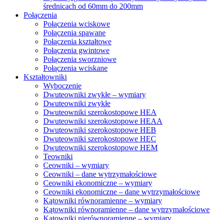
średnicach od 60mm do 200mm
Połączenia
Połączenia wciskowe
Połączenia spawane
Połączenia kształtowe
Połączenia gwintowe
Połączenia sworzniowe
Połączenia wciskane
Kształtowniki
Wyboczenie
Dwuteowniki zwykłe – wymiary
Dwuteowniki zwykłe
Dwuteowniki szerokostopowe HEA
Dwuteowniki szerokostopowe HEAA
Dwuteowniki szerokostopowe HEB
Dwuteowniki szerokostopowe HEC
Dwuteowniki szerokostopowe HEM
Teowniki
Ceowniki – wymiary
Ceowniki – dane wytrzymałościowe
Ceowniki ekonomiczne – wymiary
Ceowniki ekonomiczne – dane wytrzymałościowe
Kątowniki równoramienne – wymiary
Kątowniki równoramienne – dane wytrzymałościowe
Kątowniki nierównoramienne – wymiary