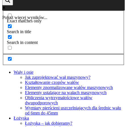
Pokaż więcej wyników...
Exact matches only
Search in title
Search in content
Wały i osie
Jak zaprojektować wał maszynowy?
Kształtowanie czopów wałów
Elementy znormalizowane wałów maszynowych
Elementy ustalające na wałach maszynowych
Obliczenia wytrzymałościowe wałów
dwupodporowych
Wymiary pierścieni uszczelniających dla średnic wału
od 6mm do 45mm
Łożyska
Łożyska – jak dobieramy?