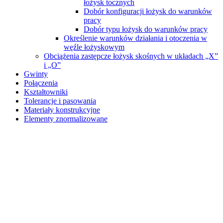
łożysk tocznych
Dobór konfiguracji łożysk do warunków
pracy
Dobór typu łożysk do warunków pracy
Określenie warunków działania i otoczenia w
węźle łożyskowym
Obciążenia zastępcze łożysk skośnych w układach „X”
i „O”
Gwinty
Połączenia
Kształtowniki
Tolerancje i pasowania
Materiały konstrukcyjne
Elementy znormalizowane