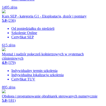
1495
zł/os
Kurs SEP - kategoria G1 - Eksploatacja, dozór i pomiary
5.0
(236)
Od poniedziałku do niedzieli
Szkolenie Online
Certyfikat SEP
615
zł/os
Montaż i nadzór połączeń kołnierzowych w systemach
ciśnieniowych
4.9
(379)
Indywidualny termin szkolenia
Indywidualna lokalizacja szkolenia
Certyfikat TUV
895
zł/os
Obsługa i programowanie obrabiarek sterowanych numerycznie
5.0
(181)