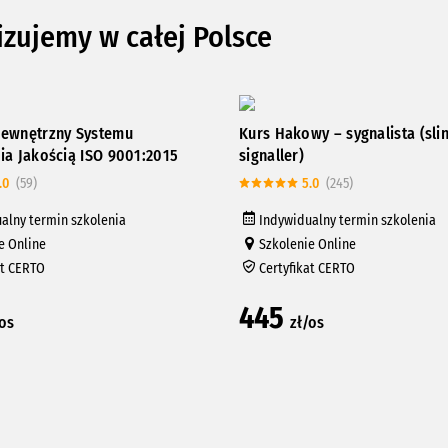
izujemy w całej Polsce
ewnętrzny Systemu
Kurs Hakowy – sygnalista (sli
ia Jakością ISO 9001:2015
signaller)
.0
(59)
5.0
(245)
alny termin szkolenia
Indywidualny termin szkolenia
e Online
Szkolenie Online
at CERTO
Certyfikat CERTO
445
/os
zł/os