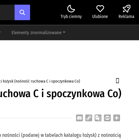
Tryb ciemny
Ulubione
Reklama
Elementy znormalizowane
ci łożysk (nośność ruchowa C i spoczynkowa Co)
ruchowa C i spoczynkowa Co)
Email
Copy
Google
Print
Share
Link
Translate
 nośności (podanej w tabelach katalogu łożysk) z nośnością