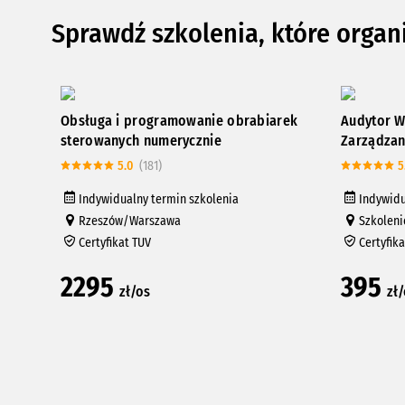
Sprawdź szkolenia, które organ
Obsługa i programowanie obrabiarek
Audytor W
sterowanych numerycznie
Zarządzan
5.0
(181)
5
Indywidualny termin szkolenia
Indywidu
Rzeszów/Warszawa
Szkoleni
Certyfikat TUV
Certyfik
2295
395
zł/os
zł