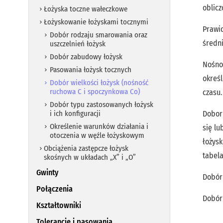
oblic
Łożyska toczne wałeczkowe
Łożyskowanie łożyskami tocznymi
Prawi
Dobór rodzaju smarowania oraz
średni
uszczelnień łożysk
Dobór zabudowy łożysk
Nośnoś
Pasowania łożysk tocznych
okreś
Dobór wielkości łożysk (nośność
ruchowa C i spoczynkowa Co)
czasu.
Dobór typu zastosowanych łożysk
i ich konfiguracji
Dobor
Określenie warunków działania i
się lu
otoczenia w węźle łożyskowym
łożysk
Obciążenia zastępcze łożysk
tabela
skośnych w układach „X” i „O”
Gwinty
Dobór
Połączenia
Dobór
Kształtowniki
Tolerancje i pasowania