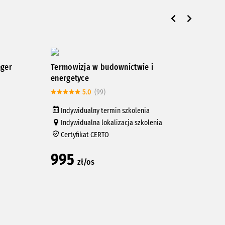
nger
Termowizja w budownictwie i
Kurs
energetyce
rur 
5.0
(99)
Indywidualny termin szkolenia
In
Indywidualna lokalizacja szkolenia
In
Certyfikat CERTO
Ce
995
33
zł/os