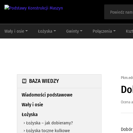
Wały i osie
Łożyska
Gwinty
Połączenia
Ksz
Pkm.ed
BAZA WIEDZY
Do
Wiadomości podstawowe
Ocena a
Wały i osie
Łożyska
Łożyska – jak dobieramy?
Dobór 
Łożyska toczne kulkowe