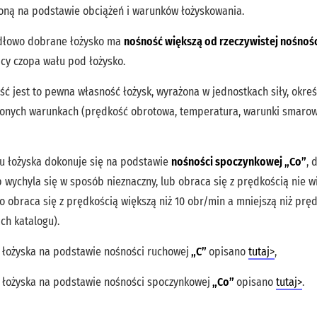
zoną na podstawie obciążeń i warunków łożyskowania.
dłowo dobrane łożysko ma
nośność większą od rzeczywistej nośnośc
cy czopa wału pod łożysko.
ć jest to pewna własność łożysk, wyrażona w jednostkach siły, okre
lonych warunkach (prędkość obrotowa, temperatura, warunki smarow
u łożyska dokonuje się na podstawie
nośności spoczynkowej „Co”
, 
b wychyla się w sposób nieznaczny, lub obraca się z prędkością nie w
o obraca się z prędkością większą niż 10 obr/min a mniejszą niż prę
ch katalogu).
 łożyska na podstawie nośności ruchowej
„C”
opisano
tutaj>
,
 łożyska na podstawie nośności spoczynkowej
„Co”
opisano
tutaj>
.