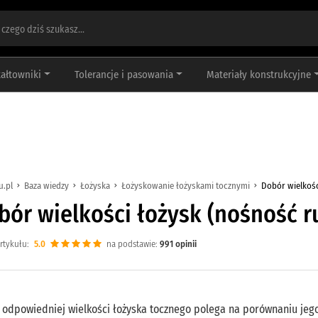
tałtowniki
Tolerancje i pasowania
Materiały konstrukcyjne
u.pl
Baza wiedzy
Łożyska
Łożyskowanie łożyskami tocznymi
Dobór wielkoś
bór wielkości łożysk (nośność 
rtykułu:
5.0
na podstawie:
991
opinii
odpowiedniej wielkości łożyska tocznego polega na porównaniu jego