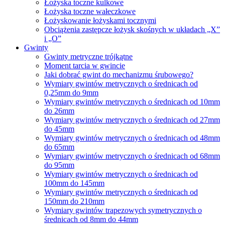
Łożyska toczne kulkowe
Łożyska toczne wałeczkowe
Łożyskowanie łożyskami tocznymi
Obciążenia zastępcze łożysk skośnych w układach „X”
i „O”
Gwinty
Gwinty metryczne trójkątne
Moment tarcia w gwincie
Jaki dobrać gwint do mechanizmu śrubowego?
Wymiary gwintów metrycznych o średnicach od
0,25mm do 9mm
Wymiary gwintów metrycznych o średnicach od 10mm
do 26mm
Wymiary gwintów metrycznych o średnicach od 27mm
do 45mm
Wymiary gwintów metrycznych o średnicach od 48mm
do 65mm
Wymiary gwintów metrycznych o średnicach od 68mm
do 95mm
Wymiary gwintów metrycznych o średnicach od
100mm do 145mm
Wymiary gwintów metrycznych o średnicach od
150mm do 210mm
Wymiary gwintów trapezowych symetrycznych o
średnicach od 8mm do 44mm