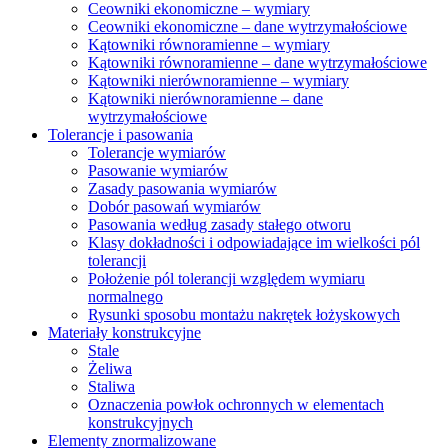
Ceowniki ekonomiczne – wymiary
Ceowniki ekonomiczne – dane wytrzymałościowe
Kątowniki równoramienne – wymiary
Kątowniki równoramienne – dane wytrzymałościowe
Kątowniki nierównoramienne – wymiary
Kątowniki nierównoramienne – dane
wytrzymałościowe
Tolerancje i pasowania
Tolerancje wymiarów
Pasowanie wymiarów
Zasady pasowania wymiarów
Dobór pasowań wymiarów
Pasowania według zasady stałego otworu
Klasy dokładności i odpowiadające im wielkości pól
tolerancji
Położenie pól tolerancji względem wymiaru
normalnego
Rysunki sposobu montażu nakrętek łożyskowych
Materiały konstrukcyjne
Stale
Żeliwa
Staliwa
Oznaczenia powłok ochronnych w elementach
konstrukcyjnych
Elementy znormalizowane