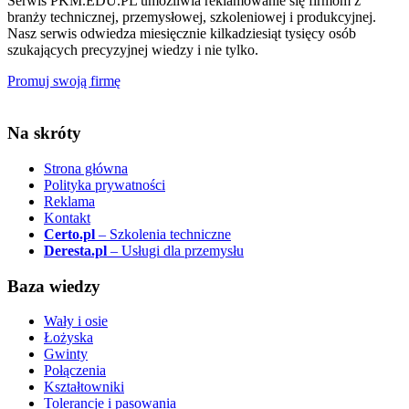
Serwis PKM.EDU.PL umożliwia reklamowanie się firmom z
branży technicznej, przemysłowej, szkoleniowej i produkcyjnej.
Nasz serwis odwiedza miesięcznie kilkadziesiąt tysięcy osób
szukających precyzyjnej wiedzy i nie tylko.
Promuj swoją firmę
Na skróty
Strona główna
Polityka prywatności
Reklama
Kontakt
Certo.pl
– Szkolenia techniczne
Deresta.pl
– Usługi dla przemysłu
Baza wiedzy
Wały i osie
Łożyska
Gwinty
Połączenia
Kształtowniki
Tolerancje i pasowania