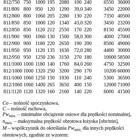
812/750
750
1000
195
2080
100
240
6550
36000
811/800
800
950
120
1290
39,0
340
3450
22000
812/800
800
1060
205
2280
130
220
7350
40500
811/850
850
1000
120
1340
43,0
320
3450
23200
812/850
850
1120
212
2550
170
220
8150
45500
811/900
900
1060
130
1500
58,0
300
4000
27000
812/900
900
1180
220
2650
190
200
8500
49000
811/950
950
1120
135
1630
72,0
280
4400
30000
812/950
950
1250
236
3150
270
180
10000
58500
811/1000
1000
1180
140
1760
84,0
260
4750
32500
812/1000
1000
1320
250
3200
290
170
10200
60000
811/1060
1060
1250
150
1930
110
240
5300
36500
812/1060
1060
1400
265
3650
400
150
12000
71000
811/1120
1120
1320
160
2160
140
220
6000
41500
Co
– nośność spoczynkowa,
C
– nośność ruchowa,
Pw
–
minimalne obciążenie osiowe dla prędkości nominalnej,
min.
n
– maksymalna prędkość obrotowa łożyska [obr/min],
max.
M –
współczynnik do określania
Pw
dla innych prędkości
min.
obrotowych, zgodnie ze wzorem: