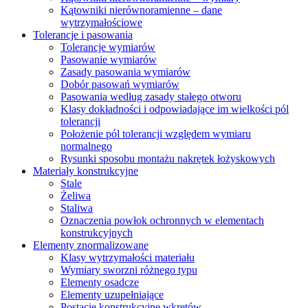
Kątowniki nierównoramienne – dane
wytrzymałościowe
Tolerancje i pasowania
Tolerancje wymiarów
Pasowanie wymiarów
Zasady pasowania wymiarów
Dobór pasowań wymiarów
Pasowania według zasady stałego otworu
Klasy dokładności i odpowiadające im wielkości pól
tolerancji
Położenie pól tolerancji względem wymiaru
normalnego
Rysunki sposobu montażu nakrętek łożyskowych
Materiały konstrukcyjne
Stale
Żeliwa
Staliwa
Oznaczenia powłok ochronnych w elementach
konstrukcyjnych
Elementy znormalizowane
Klasy wytrzymałości materiału
Wymiary sworzni różnego typu
Elementy osadcze
Elementy uzupełniające
Postacie konstrukcyjne wkrętów