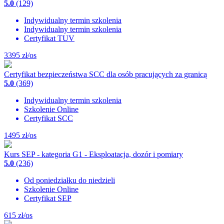
5.0
(129)
Indywidualny termin szkolenia
Indywidualny termin szkolenia
Certyfikat TUV
3395
zł/os
Certyfikat bezpieczeństwa SCC dla osób pracujących za granicą
5.0
(369)
Indywidualny termin szkolenia
Szkolenie Online
Certyfikat SCC
1495
zł/os
Kurs SEP - kategoria G1 - Eksploatacja, dozór i pomiary
5.0
(236)
Od poniedziałku do niedzieli
Szkolenie Online
Certyfikat SEP
615
zł/os