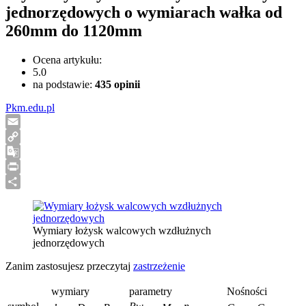
jednorzędowych o wymiarach wałka od
260mm do 1120mm
Ocena artykułu:
5.0
na podstawie:
435
opinii
Pkm.edu.pl
Email
Copy
Link
Google
Translate
Print
Share
Wymiary łożysk walcowych wzdłużnych
jednorzędowych
Zanim zastosujesz przeczytaj
zastrzeżenie
wymiary
parametry
Nośności