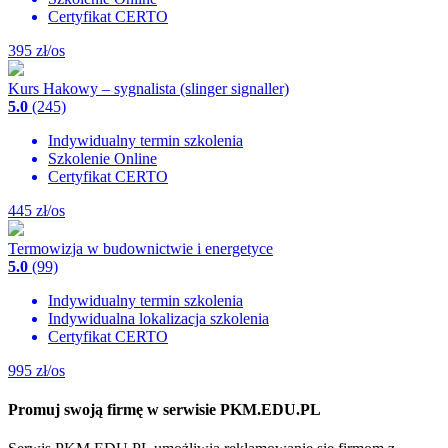
Certyfikat CERTO
395
zł/os
Kurs Hakowy – sygnalista (slinger signaller)
5.0
(245)
Indywidualny termin szkolenia
Szkolenie Online
Certyfikat CERTO
445
zł/os
Termowizja w budownictwie i energetyce
5.0
(99)
Indywidualny termin szkolenia
Indywidualna lokalizacja szkolenia
Certyfikat CERTO
995
zł/os
Promuj swoją firmę w serwisie PKM.EDU.PL