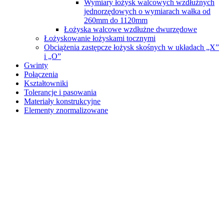
Wymiary łożysk walcowych wzdłużnych
jednorzędowych o wymiarach wałka od
260mm do 1120mm
Łożyska walcowe wzdłużne dwurzędowe
Łożyskowanie łożyskami tocznymi
Obciążenia zastępcze łożysk skośnych w układach „X”
i „O”
Gwinty
Połączenia
Kształtowniki
Tolerancje i pasowania
Materiały konstrukcyjne
Elementy znormalizowane