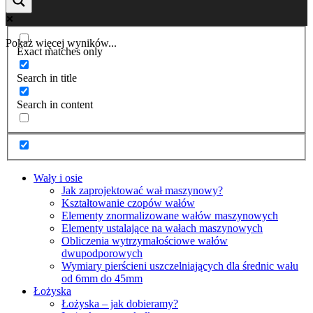
Pokaż więcej wyników...
Exact matches only
Search in title
Search in content
Wały i osie
Jak zaprojektować wał maszynowy?
Kształtowanie czopów wałów
Elementy znormalizowane wałów maszynowych
Elementy ustalające na wałach maszynowych
Obliczenia wytrzymałościowe wałów
dwupodporowych
Wymiary pierścieni uszczelniających dla średnic wału
od 6mm do 45mm
Łożyska
Łożyska – jak dobieramy?