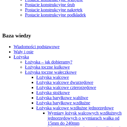
Postacie konstrukcyjne śrub
Postacie konstrukcyjne nakrętek
Postacie konstrukcyjne podkładek
Baza wiedzy
Wiadomości podstawowe
Wały i osie
Łożyska
Łożyska – jak dobieramy?
Łożyska toczne kulkowe
Łożyska toczne wałeczkowe
Łożyska walcowe
Łożyska walcowe dwurzędowe
Łożyska walcowe czterorzędowe
Łożyska stożkowe
Łożyska baryłkowe wahliwe
Łożyska baryłkowe wzdłużne
Łożyska walcowe wzdłużne jednorzędowe
Wymiary łożysk walcowych wzdłużnych
jednorzędowych o wymiarach wałka od
15mm do 240mm