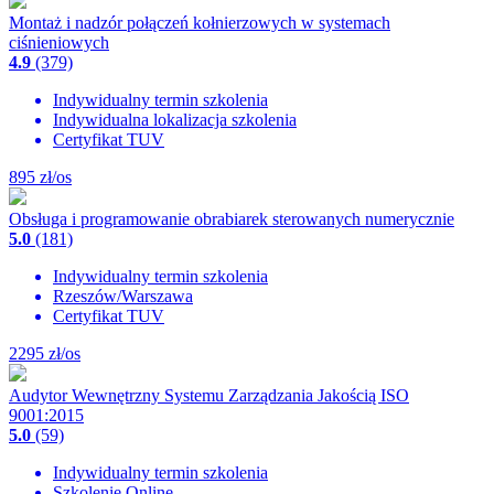
Montaż i nadzór połączeń kołnierzowych w systemach
ciśnieniowych
4.9
(379)
Indywidualny termin szkolenia
Indywidualna lokalizacja szkolenia
Certyfikat TUV
895
zł/os
Obsługa i programowanie obrabiarek sterowanych numerycznie
5.0
(181)
Indywidualny termin szkolenia
Rzeszów/Warszawa
Certyfikat TUV
2295
zł/os
Audytor Wewnętrzny Systemu Zarządzania Jakością ISO
9001:2015
5.0
(59)
Indywidualny termin szkolenia
Szkolenie Online