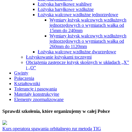
Łożyska baryłkowe wahliwe
Łożyska baryłkowe wzdłużne
Łożyska walcowe wzdłużne jednorzędowe
Wymiary łożysk walcowych wzdłużnych
jednorzędowych o wymiarach wałka od
15mm do 240mm
Wymiary łożysk walcowych wzdłużnych
jednorzędowych o wymiarach wałka od
260mm do 1120mm
Łożyska walcowe wzdłużne dwurzędowe
Łożyskowanie łożyskami tocznymi
Obciążenia zastępcze łożysk skośnych w układach „X”
i „O”
Gwinty
Połączenia
Kształtowniki
Tolerancje i pasowania
Materiały konstrukcyjne
Elementy znormalizowane
Sprawdź szkolenia, które organizujemy w całej Polsce
Kurs operatora spawania orbitalnego rur metodą TIG