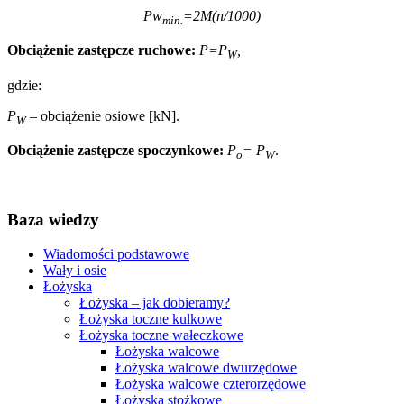
Pw
=2M(n/1000)
min.
Obciążenie zastępcze ruchowe:
P=P
,
W
gdzie:
P
–
obciążenie osiowe [kN].
W
Obciążenie zastępcze spoczynkowe:
P
= P
.
o
W
Baza wiedzy
Wiadomości podstawowe
Wały i osie
Łożyska
Łożyska – jak dobieramy?
Łożyska toczne kulkowe
Łożyska toczne wałeczkowe
Łożyska walcowe
Łożyska walcowe dwurzędowe
Łożyska walcowe czterorzędowe
Łożyska stożkowe