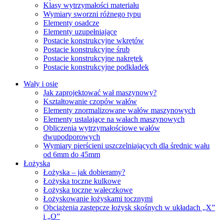
Klasy wytrzymałości materiału
Wymiary sworzni różnego typu
Elementy osadcze
Elementy uzupełniające
Postacie konstrukcyjne wkrętów
Postacie konstrukcyjne śrub
Postacie konstrukcyjne nakrętek
Postacie konstrukcyjne podkładek
Wały i osie
Jak zaprojektować wał maszynowy?
Kształtowanie czopów wałów
Elementy znormalizowane wałów maszynowych
Elementy ustalające na wałach maszynowych
Obliczenia wytrzymałościowe wałów
dwupodporowych
Wymiary pierścieni uszczelniających dla średnic wału
od 6mm do 45mm
Łożyska
Łożyska – jak dobieramy?
Łożyska toczne kulkowe
Łożyska toczne wałeczkowe
Łożyskowanie łożyskami tocznymi
Obciążenia zastępcze łożysk skośnych w układach „X”
i „O”