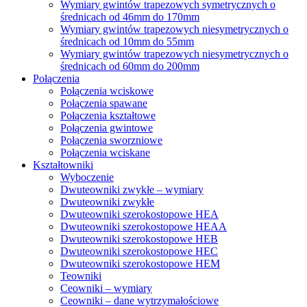
Wymiary gwintów trapezowych symetrycznych o
średnicach od 46mm do 170mm
Wymiary gwintów trapezowych niesymetrycznych o
średnicach od 10mm do 55mm
Wymiary gwintów trapezowych niesymetrycznych o
średnicach od 60mm do 200mm
Połączenia
Połączenia wciskowe
Połączenia spawane
Połączenia kształtowe
Połączenia gwintowe
Połączenia sworzniowe
Połączenia wciskane
Kształtowniki
Wyboczenie
Dwuteowniki zwykłe – wymiary
Dwuteowniki zwykłe
Dwuteowniki szerokostopowe HEA
Dwuteowniki szerokostopowe HEAA
Dwuteowniki szerokostopowe HEB
Dwuteowniki szerokostopowe HEC
Dwuteowniki szerokostopowe HEM
Teowniki
Ceowniki – wymiary
Ceowniki – dane wytrzymałościowe