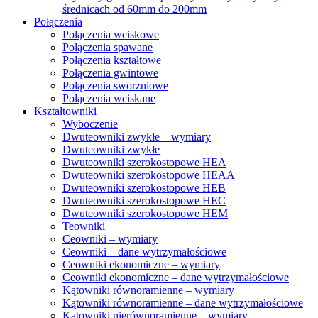
średnicach od 60mm do 200mm
Połączenia
Połączenia wciskowe
Połączenia spawane
Połączenia kształtowe
Połączenia gwintowe
Połączenia sworzniowe
Połączenia wciskane
Kształtowniki
Wyboczenie
Dwuteowniki zwykłe – wymiary
Dwuteowniki zwykłe
Dwuteowniki szerokostopowe HEA
Dwuteowniki szerokostopowe HEAA
Dwuteowniki szerokostopowe HEB
Dwuteowniki szerokostopowe HEC
Dwuteowniki szerokostopowe HEM
Teowniki
Ceowniki – wymiary
Ceowniki – dane wytrzymałościowe
Ceowniki ekonomiczne – wymiary
Ceowniki ekonomiczne – dane wytrzymałościowe
Kątowniki równoramienne – wymiary
Kątowniki równoramienne – dane wytrzymałościowe
Kątowniki nierównoramienne – wymiary