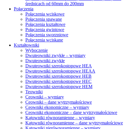
średnicach od 60mm do 200mm
Połączenia
Połączenia wciskowe
Połączenia spawane
Połączenia kształtowe
Połączenia gwintowe
Połączenia sworzniowe
Połączenia wciskane
Kształtowniki
Wyboczenie
Dwuteowniki zwykłe – wymiary
Dwuteowniki zwykłe
Dwuteowniki szerokostopowe HEA
Dwuteowniki szerokostopowe HEAA
Dwuteowniki szerokostopowe HEB
Dwuteowniki szerokostopowe HEC
Dwuteowniki szerokostopowe HEM
Teowniki
Ceowniki – wymiary
Ceowniki – dane wytrzymałościowe
Ceowniki ekonomiczne – wymiary
Ceowniki ekonomiczne – dane wytrzymałościowe
Kątowniki równoramienne – wymiary
Kątowniki równoramienne – dane wytrzymałościowe
Kątowniki nierównoramienne – wymiary