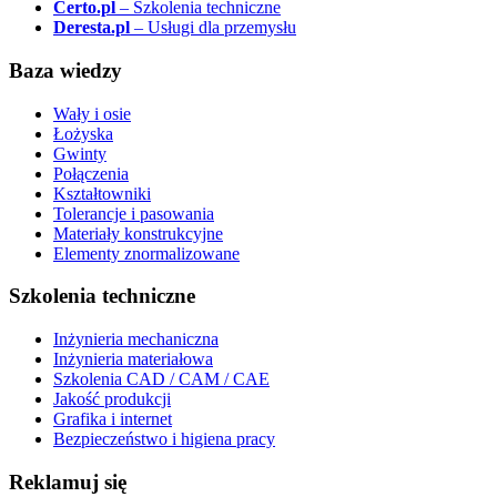
Certo.pl
– Szkolenia techniczne
Deresta.pl
– Usługi dla przemysłu
Baza wiedzy
Wały i osie
Łożyska
Gwinty
Połączenia
Kształtowniki
Tolerancje i pasowania
Materiały konstrukcyjne
Elementy znormalizowane
Szkolenia techniczne
Inżynieria mechaniczna
Inżynieria materiałowa
Szkolenia CAD / CAM / CAE
Jakość produkcji
Grafika i internet
Bezpieczeństwo i higiena pracy
Reklamuj się