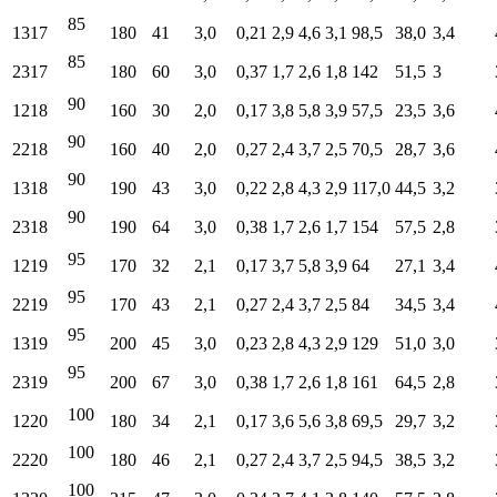
85
1317
180
41
3,0
0,21
2,9
4,6
3,1
98,5
38,0
3,4
85
2317
180
60
3,0
0,37
1,7
2,6
1,8
142
51,5
3
90
1218
160
30
2,0
0,17
3,8
5,8
3,9
57,5
23,5
3,6
90
2218
160
40
2,0
0,27
2,4
3,7
2,5
70,5
28,7
3,6
90
1318
190
43
3,0
0,22
2,8
4,3
2,9
117,0
44,5
3,2
90
2318
190
64
3,0
0,38
1,7
2,6
1,7
154
57,5
2,8
95
1219
170
32
2,1
0,17
3,7
5,8
3,9
64
27,1
3,4
95
2219
170
43
2,1
0,27
2,4
3,7
2,5
84
34,5
3,4
95
1319
200
45
3,0
0,23
2,8
4,3
2,9
129
51,0
3,0
95
2319
200
67
3,0
0,38
1,7
2,6
1,8
161
64,5
2,8
100
1220
180
34
2,1
0,17
3,6
5,6
3,8
69,5
29,7
3,2
100
2220
180
46
2,1
0,27
2,4
3,7
2,5
94,5
38,5
3,2
100