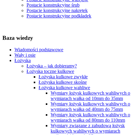
Postacie konstrukcyjne śrub
Postacie konstrukcyjne nakrętek
Postacie konstrukcyjne podkładek
Baza wiedzy
Wiadomości podstawowe
Wały i osie
Łożyska
Łożyska – jak dobieramy?
Łożyska toczne kulkowe
Łożyska kulkowe zwykłe
Łożyska kulkowe skośne
Łożyska kulkowe wahliwe
Wymiary łożysk kulkowych wahliwych o
wymiarach wałka od 10mm do 35mm
Wymiary łożysk kulkowych wahliwych o
wymiarach wałka od 40mm do 75mm
Wymiary łożysk kulkowych wahliwych o
wymiarach wałka od 80mm do 110mm
Wymiary związane z zabudową łożysk
kulkowych wahliwych o wymiarach