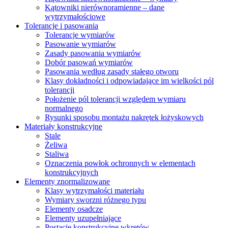
Kątowniki nierównoramienne – dane
wytrzymałościowe
Tolerancje i pasowania
Tolerancje wymiarów
Pasowanie wymiarów
Zasady pasowania wymiarów
Dobór pasowań wymiarów
Pasowania według zasady stałego otworu
Klasy dokładności i odpowiadające im wielkości pól
tolerancji
Położenie pól tolerancji względem wymiaru
normalnego
Rysunki sposobu montażu nakrętek łożyskowych
Materiały konstrukcyjne
Stale
Żeliwa
Staliwa
Oznaczenia powłok ochronnych w elementach
konstrukcyjnych
Elementy znormalizowane
Klasy wytrzymałości materiału
Wymiary sworzni różnego typu
Elementy osadcze
Elementy uzupełniające
Postacie konstrukcyjne wkrętów