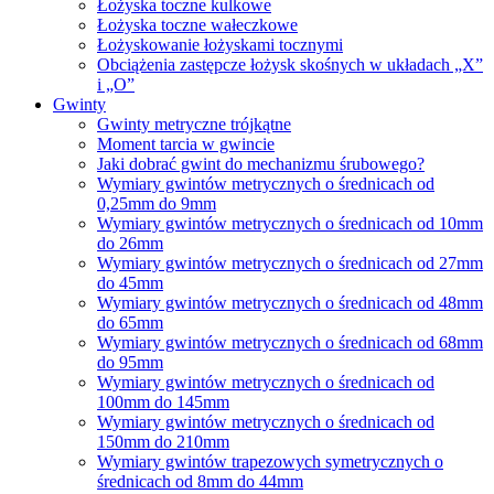
Łożyska toczne kulkowe
Łożyska toczne wałeczkowe
Łożyskowanie łożyskami tocznymi
Obciążenia zastępcze łożysk skośnych w układach „X”
i „O”
Gwinty
Gwinty metryczne trójkątne
Moment tarcia w gwincie
Jaki dobrać gwint do mechanizmu śrubowego?
Wymiary gwintów metrycznych o średnicach od
0,25mm do 9mm
Wymiary gwintów metrycznych o średnicach od 10mm
do 26mm
Wymiary gwintów metrycznych o średnicach od 27mm
do 45mm
Wymiary gwintów metrycznych o średnicach od 48mm
do 65mm
Wymiary gwintów metrycznych o średnicach od 68mm
do 95mm
Wymiary gwintów metrycznych o średnicach od
100mm do 145mm
Wymiary gwintów metrycznych o średnicach od
150mm do 210mm
Wymiary gwintów trapezowych symetrycznych o
średnicach od 8mm do 44mm