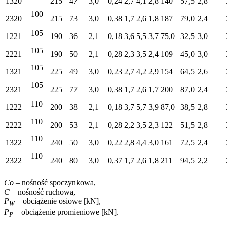
1320
215
47
3,0
0,24
2,7
4,1
2,8
140
57,5
2,8
100
2320
215
73
3,0
0,38
1,7
2,6
1,8
187
79,0
2,4
105
1221
190
36
2,1
0,18
3,6
5,5
3,7
75,0
32,5
3,0
105
2221
190
50
2,1
0,28
2,3
3,5
2,4
109
45,0
3,0
105
1321
225
49
3,0
0,23
2,7
4,2
2,9
154
64,5
2,6
105
2321
225
77
3,0
0,38
1,7
2,6
1,7
200
87,0
2,4
110
1222
200
38
2,1
0,18
3,7
5,7
3,9
87,0
38,5
2,8
110
2222
200
53
2,1
0,28
2,2
3,5
2,3
122
51,5
2,8
110
1322
240
50
3,0
0,22
2,8
4,4
3,0
161
72,5
2,4
110
2322
240
80
3,0
0,37
1,7
2,6
1,8
211
94,5
2,2
Co
– nośność spoczynkowa,
C
– nośność ruchowa,
P
–
obciążenie osiowe [kN],
W
P
–
obciążenie promieniowe [kN].
P