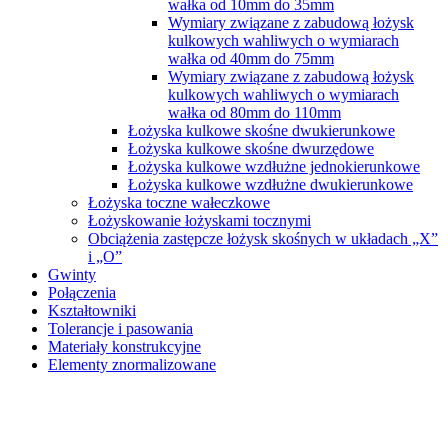
wałka od 10mm do 35mm
Wymiary związane z zabudową łożysk
kulkowych wahliwych o wymiarach
wałka od 40mm do 75mm
Wymiary związane z zabudową łożysk
kulkowych wahliwych o wymiarach
wałka od 80mm do 110mm
Łożyska kulkowe skośne dwukierunkowe
Łożyska kulkowe skośne dwurzędowe
Łożyska kulkowe wzdłużne jednokierunkowe
Łożyska kulkowe wzdłużne dwukierunkowe
Łożyska toczne wałeczkowe
Łożyskowanie łożyskami tocznymi
Obciążenia zastępcze łożysk skośnych w układach „X”
i „O”
Gwinty
Połączenia
Kształtowniki
Tolerancje i pasowania
Materiały konstrukcyjne
Elementy znormalizowane