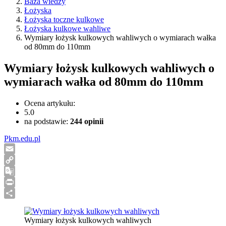
Baza wiedzy
Łożyska
Łożyska toczne kulkowe
Łożyska kulkowe wahliwe
Wymiary łożysk kulkowych wahliwych o wymiarach wałka
od 80mm do 110mm
Wymiary łożysk kulkowych wahliwych o
wymiarach wałka od 80mm do 110mm
Ocena artykułu:
5.0
na podstawie:
244
opinii
Pkm.edu.pl
Email
Copy
Link
Google
Translate
Print
Share
Wymiary łożysk kulkowych wahliwych