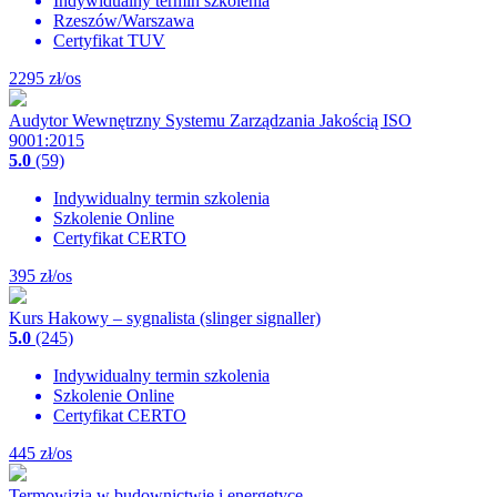
Indywidualny termin szkolenia
Rzeszów/Warszawa
Certyfikat TUV
2295
zł/os
Audytor Wewnętrzny Systemu Zarządzania Jakością ISO
9001:2015
5.0
(59)
Indywidualny termin szkolenia
Szkolenie Online
Certyfikat CERTO
395
zł/os
Kurs Hakowy – sygnalista (slinger signaller)
5.0
(245)
Indywidualny termin szkolenia
Szkolenie Online
Certyfikat CERTO
445
zł/os
Termowizja w budownictwie i energetyce