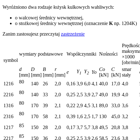
Wyróżniono dwa rodzaje łożysk kulkowych wahliwych:
o walcowej średnicy wewnętrznej,
o stożkowej średnicy wewnętrznej (oznaczenie
K
np. 1204K)
Zanim zastosujesz przeczytaj
zastrzeżenie
Prędkośc
maksyma
wymiary podstawowe
Współczynniki
Nośności
×1000
symbol
[obr/min
d
D
B
r
Co
C
smar
Y
Y
e
Yo
1
2
[mm]
[mm]
[mm]
[mm]
[kN]
[kN]
stały
80
1216
140
26
2,0
0,16
3,9
6,0
4,1
40,0
17,0
4,0
80
2216
140
33
2,0
0,25
2,5
3,9
2,7
49,0
19,9
4,0
80
1316
170
39
2,1
0,22
2,9
4,5
3,1
89,0
33,0
3,6
80
2316
170
58
2,1
0,39
1,6
2,5
1,7
130
45,0
3,2
85
1217
150
28
2,0
0,17
3,7
5,7
3,8
49,5
20,8
3,8
85
2217
150
36
2,0
0,25
2,5
3,9
2,6
58,5
23,6
3,8