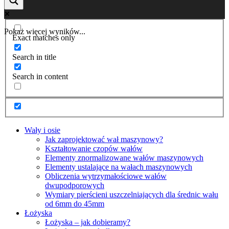
Pokaż więcej wyników...
Exact matches only
Search in title
Search in content
Wały i osie
Jak zaprojektować wał maszynowy?
Kształtowanie czopów wałów
Elementy znormalizowane wałów maszynowych
Elementy ustalające na wałach maszynowych
Obliczenia wytrzymałościowe wałów
dwupodporowych
Wymiary pierścieni uszczelniających dla średnic wału
od 6mm do 45mm
Łożyska
Łożyska – jak dobieramy?