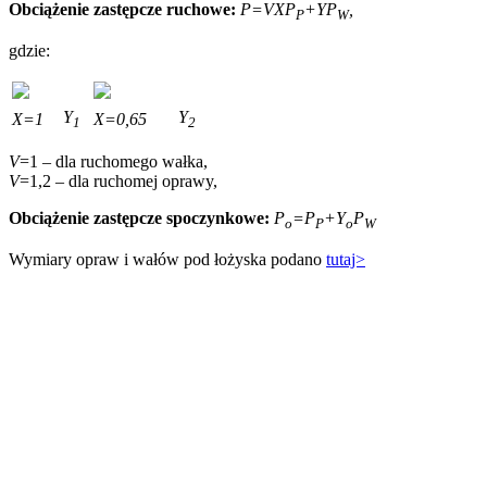
Obciążenie zastępcze ruchowe:
P=VXP
+YP
,
P
W
gdzie:
Y
Y
X=1
X=0,65
1
2
V
=1 – dla ruchomego wałka,
V
=1,2 – dla ruchomej oprawy,
Obciążenie zastępcze spoczynkowe:
P
=P
+Y
P
o
P
o
W
Wymiary opraw i wałów pod łożyska podano
tutaj>