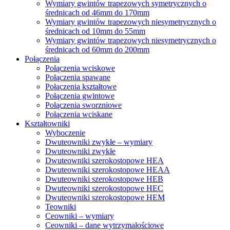
Wymiary gwintów trapezowych symetrycznych o
średnicach od 46mm do 170mm
Wymiary gwintów trapezowych niesymetrycznych o
średnicach od 10mm do 55mm
Wymiary gwintów trapezowych niesymetrycznych o
średnicach od 60mm do 200mm
Połączenia
Połączenia wciskowe
Połączenia spawane
Połączenia kształtowe
Połączenia gwintowe
Połączenia sworzniowe
Połączenia wciskane
Kształtowniki
Wyboczenie
Dwuteowniki zwykłe – wymiary
Dwuteowniki zwykłe
Dwuteowniki szerokostopowe HEA
Dwuteowniki szerokostopowe HEAA
Dwuteowniki szerokostopowe HEB
Dwuteowniki szerokostopowe HEC
Dwuteowniki szerokostopowe HEM
Teowniki
Ceowniki – wymiary
Ceowniki – dane wytrzymałościowe