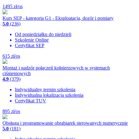
1495
zł/os
Kurs SEP - kategoria G1 - Eksploatacja, dozór i pomiary
5.0
(236)
Od poniedziałku do niedzieli
Szkolenie Online
Certyfikat SEP
615
zł/os
Montaż i nadzór połączeń kołnierzowych w systemach
ciśnieniowych
4.9
(379)
Indywidualny termin szkolenia
Indywidualna lokalizacja szkolenia
Certyfikat TUV
895
zł/os
Obsługa i programowanie obrabiarek sterowanych numerycznie
5.0
(181)