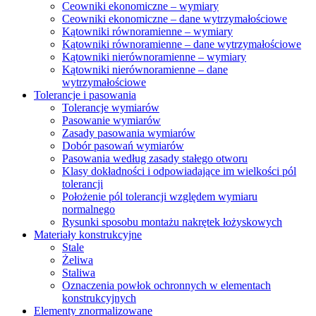
Ceowniki ekonomiczne – wymiary
Ceowniki ekonomiczne – dane wytrzymałościowe
Kątowniki równoramienne – wymiary
Kątowniki równoramienne – dane wytrzymałościowe
Kątowniki nierównoramienne – wymiary
Kątowniki nierównoramienne – dane
wytrzymałościowe
Tolerancje i pasowania
Tolerancje wymiarów
Pasowanie wymiarów
Zasady pasowania wymiarów
Dobór pasowań wymiarów
Pasowania według zasady stałego otworu
Klasy dokładności i odpowiadające im wielkości pól
tolerancji
Położenie pól tolerancji względem wymiaru
normalnego
Rysunki sposobu montażu nakrętek łożyskowych
Materiały konstrukcyjne
Stale
Żeliwa
Staliwa
Oznaczenia powłok ochronnych w elementach
konstrukcyjnych
Elementy znormalizowane