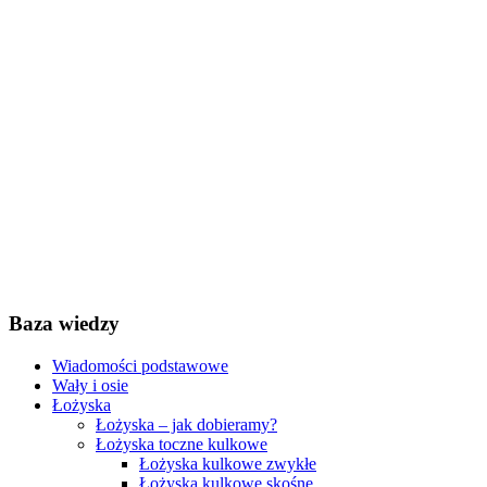
Baza wiedzy
Wiadomości podstawowe
Wały i osie
Łożyska
Łożyska – jak dobieramy?
Łożyska toczne kulkowe
Łożyska kulkowe zwykłe
Łożyska kulkowe skośne