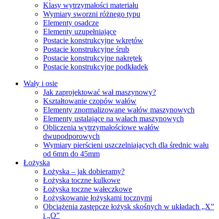
Klasy wytrzymałości materiału
Wymiary sworzni różnego typu
Elementy osadcze
Elementy uzupełniające
Postacie konstrukcyjne wkrętów
Postacie konstrukcyjne śrub
Postacie konstrukcyjne nakrętek
Postacie konstrukcyjne podkładek
Wały i osie
Jak zaprojektować wał maszynowy?
Kształtowanie czopów wałów
Elementy znormalizowane wałów maszynowych
Elementy ustalające na wałach maszynowych
Obliczenia wytrzymałościowe wałów
dwupodporowych
Wymiary pierścieni uszczelniających dla średnic wału
od 6mm do 45mm
Łożyska
Łożyska – jak dobieramy?
Łożyska toczne kulkowe
Łożyska toczne wałeczkowe
Łożyskowanie łożyskami tocznymi
Obciążenia zastępcze łożysk skośnych w układach „X”
i „O”