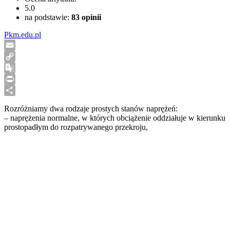
5.0
na podstawie:
83
opinii
Pkm.edu.pl
Email
Copy
Link
Google
Translate
Print
Share
Rozróżniamy dwa rodzaje prostych stanów naprężeń:
– naprężenia normalne, w których obciążenie oddziałuje w kierunku
prostopadłym do rozpatrywanego przekroju,