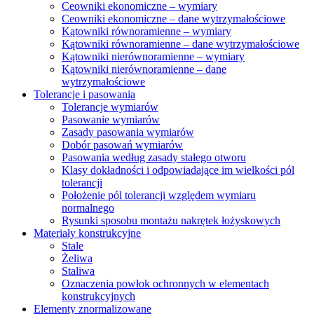
Ceowniki ekonomiczne – wymiary
Ceowniki ekonomiczne – dane wytrzymałościowe
Kątowniki równoramienne – wymiary
Kątowniki równoramienne – dane wytrzymałościowe
Kątowniki nierównoramienne – wymiary
Kątowniki nierównoramienne – dane
wytrzymałościowe
Tolerancje i pasowania
Tolerancje wymiarów
Pasowanie wymiarów
Zasady pasowania wymiarów
Dobór pasowań wymiarów
Pasowania według zasady stałego otworu
Klasy dokładności i odpowiadające im wielkości pól
tolerancji
Położenie pól tolerancji względem wymiaru
normalnego
Rysunki sposobu montażu nakrętek łożyskowych
Materiały konstrukcyjne
Stale
Żeliwa
Staliwa
Oznaczenia powłok ochronnych w elementach
konstrukcyjnych
Elementy znormalizowane