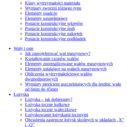
Klasy wytrzymałości materiału
Wymiary sworzni różnego typu
Elementy osadcze
Elementy uzupełniające
Postacie konstrukcyjne wkrętów
Postacie konstrukcyjne śrub
Postacie konstrukcyjne nakrętek
Postacie konstrukcyjne podkładek
Wały i osie
Jak zaprojektować wał maszynowy?
Kształtowanie czopów wałów
Elementy znormalizowane wałów maszynowych
Elementy ustalające na wałach maszynowych
Obliczenia wytrzymałościowe wałów
dwupodporowych
Wymiary pierścieni uszczelniających dla średnic wału
od 6mm do 45mm
Łożyska
Łożyska – jak dobieramy?
Łożyska toczne kulkowe
Łożyska toczne wałeczkowe
Łożyskowanie łożyskami tocznymi
Obciążenia zastępcze łożysk skośnych w układach „X”
i „O”