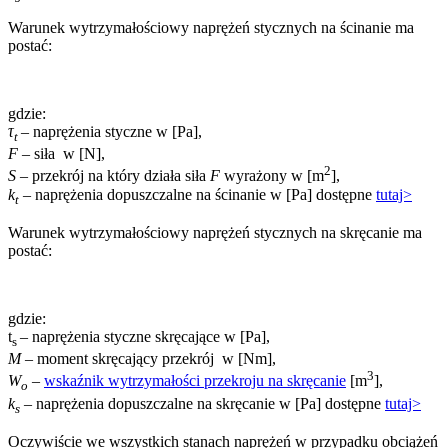
Warunek wytrzymałościowy naprężeń stycznych na ścinanie ma
postać:
gdzie:
τ
– naprężenia styczne w [Pa],
t
F
– siła w [N],
2
S
– przekrój na który działa siła
F
wyrażony w [m
],
k
– naprężenia dopuszczalne na ścinanie w [Pa] dostępne
tutaj>
t
Warunek wytrzymałościowy naprężeń stycznych na skręcanie ma
postać:
gdzie:
t
– naprężenia styczne skręcające w [Pa],
s
M
– moment skręcający przekrój w [Nm],
3
W
–
wskaźnik wytrzymałości przekroju na skręcanie
[m
],
o
k
– naprężenia dopuszczalne na skręcanie w [Pa] dostępne
tutaj>
s
Oczywiście we wszystkich stanach naprężeń w przypadku obciążeń