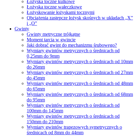
Łożyska toczne kulkowe
Łożyska toczne wałeczkowe
Łożyskowanie łożyskami tocznymi
Obciążenia zastępcze łożysk skośnych w układach „X”
i „O”
Gwinty
Gwinty metryczne trójkątne
Moment tarcia w gwincie
Jaki dobrać gwint do mechanizmu śrubowego?
Wymiary gwintów metrycznych o średnicach od
0,25mm do 9mm
Wymiary gwintów metrycznych o średnicach od 10mm
do 26mm
Wymiary gwintów metrycznych o średnicach od 27mm
do 45mm
Wymiary gwintów metrycznych o średnicach od 48mm
do 65mm
Wymiary gwintów metrycznych o średnicach od 68mm
do 95mm
Wymiary gwintów metrycznych o średnicach od
100mm do 145mm
Wymiary gwintów metrycznych o średnicach od
150mm do 210mm
Wymiary gwintów trapezowych symetrycznych o
średnicach od 8mm do 44mm