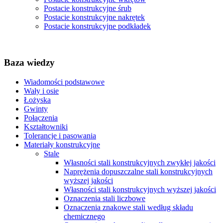
Postacie konstrukcyjne śrub
Postacie konstrukcyjne nakrętek
Postacie konstrukcyjne podkładek
Baza wiedzy
Wiadomości podstawowe
Wały i osie
Łożyska
Gwinty
Połączenia
Kształtowniki
Tolerancje i pasowania
Materiały konstrukcyjne
Stale
Własności stali konstrukcyjnych zwykłej jakości
Naprężenia dopuszczalne stali konstrukcyjnych
wyższej jakości
Własności stali konstrukcyjnych wyższej jakości
Oznaczenia stali liczbowe
Oznaczenia znakowe stali według składu
chemicznego