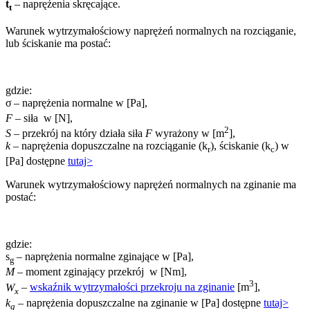
t
– naprężenia skręcające.
t
Warunek wytrzymałościowy naprężeń normalnych na rozciąganie,
lub ściskanie ma postać:
gdzie:
σ
– naprężenia normalne w [Pa],
F
– siła w [N],
2
S
– przekrój na który działa siła
F
wyrażony w [m
],
k
– naprężenia dopuszczalne na rozciąganie (k
), ściskanie (k
) w
r
c
[Pa] dostępne
tutaj>
Warunek wytrzymałościowy naprężeń normalnych na zginanie ma
postać:
gdzie:
s
– naprężenia normalne zginające w [Pa],
g
M
– moment zginający przekrój w [Nm],
3
W
–
wskaźnik wytrzymałości przekroju na zginanie
[m
],
x
k
– naprężenia dopuszczalne na zginanie w [Pa] dostępne
tutaj>
g