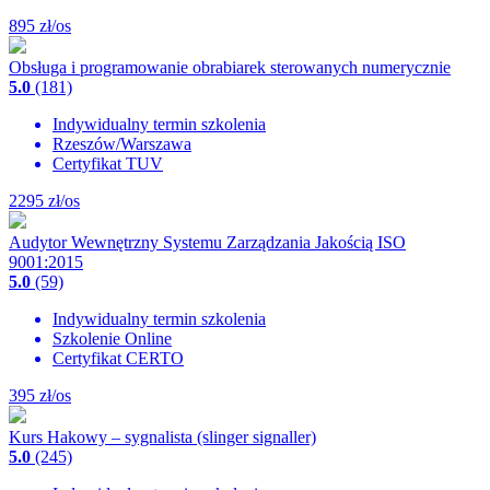
895
zł/os
Obsługa i programowanie obrabiarek sterowanych numerycznie
5.0
(181)
Indywidualny termin szkolenia
Rzeszów/Warszawa
Certyfikat TUV
2295
zł/os
Audytor Wewnętrzny Systemu Zarządzania Jakością ISO
9001:2015
5.0
(59)
Indywidualny termin szkolenia
Szkolenie Online
Certyfikat CERTO
395
zł/os
Kurs Hakowy – sygnalista (slinger signaller)
5.0
(245)