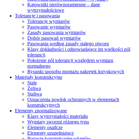
Kątowniki nierównoramienne – dane
wytrzymałościowe
Tolerancje i pasowania
Tolerancje wymiarów
Pasowanie wymiarów
Zasady pasowania wymiarów
Dobór pasowań wymiarów
Pasowania według zasady stałego otworu
Klasy dokładności i odpowiadające im wielkości pól
tolerancji
Położenie pól tolerancji względem wymiaru
normalnego
Rysunki sposobu montażu nakrętek łożyskowych
Materiały konstrukcyjne
Stale
Żeliwa
Staliwa
Oznaczenia powłok ochronnych w elementach
konstrukcyjnych
Elementy znormalizowane
Klasy wytrzymałości materiału
Wymiary sworzni różnego typu
Elementy osadcze
Elementy uzupełniające
Postacie konstrukcyjne wkrętów