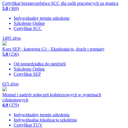
Certyfikat bezpieczeństwa SCC dla osób pracujących za granicą
5.0
(369)
Indywidualny termin szkolenia
Szkolenie Online
Certyfikat SCC
1495
zł/os
Kurs SEP - kategoria G1 - Eksploatacja, dozór i pomiary
5.0
(236)
Od poniedziałku do niedzieli
Szkolenie Online
Certyfikat SEP
615
zł/os
Montaż i nadzór połączeń kołnierzowych w systemach
ciśnieniowych
4.9
(379)
Indywidualny termin szkolenia
Indywidualna lokalizacja szkolenia
Certyfikat TUV