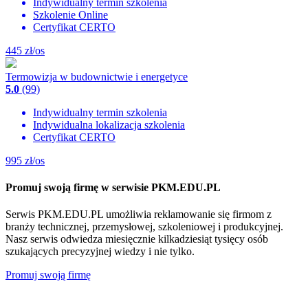
Indywidualny termin szkolenia
Szkolenie Online
Certyfikat CERTO
445
zł/os
Termowizja w budownictwie i energetyce
5.0
(99)
Indywidualny termin szkolenia
Indywidualna lokalizacja szkolenia
Certyfikat CERTO
995
zł/os
Promuj swoją firmę w serwisie PKM.EDU.PL
Serwis PKM.EDU.PL umożliwia reklamowanie się firmom z
branży technicznej, przemysłowej, szkoleniowej i produkcyjnej.
Nasz serwis odwiedza miesięcznie kilkadziesiąt tysięcy osób
szukających precyzyjnej wiedzy i nie tylko.
Promuj swoją firmę