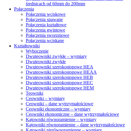
średnicach od 60mm do 200mm
Połączenia
Połączenia wciskowe
Połączenia spawane
Połączenia kształtowe
Połączenia gwintowe
Połączenia sworzniowe
Połączenia wciskane
Kształtowniki
Wyboczenie
Dwuteowniki zwykłe – wymiary
Dwuteowniki zwykłe
Dwuteowniki szerokostopowe HEA
Dwuteowniki szerokostopowe HEAA
Dwuteowniki szerokostopowe HEB
Dwuteowniki szerokostopowe HEC
Dwuteowniki szerokostopowe HEM
Teowniki
Ceowniki – wymiary
Ceowniki – dane wytrzymałościowe
Ceowniki ekonomiczne – wymiary
Ceowniki ekonomiczne – dane wytrzymałościowe
Kątowniki równoramienne – wymiary
Kątowniki równoramienne – dane wytrzymałościowe
Kątowniki nierównoramienne – wymiary