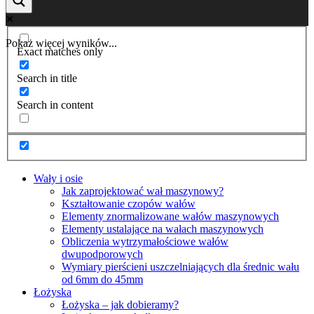
Pokaż więcej wyników...
Exact matches only
Search in title
Search in content
Wały i osie
Jak zaprojektować wał maszynowy?
Kształtowanie czopów wałów
Elementy znormalizowane wałów maszynowych
Elementy ustalające na wałach maszynowych
Obliczenia wytrzymałościowe wałów
dwupodporowych
Wymiary pierścieni uszczelniających dla średnic wału
od 6mm do 45mm
Łożyska
Łożyska – jak dobieramy?