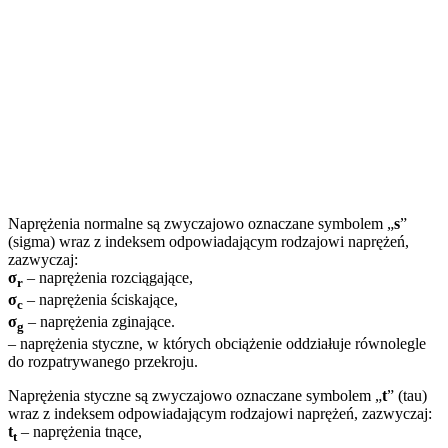
Naprężenia normalne są zwyczajowo oznaczane symbolem „
s
”
(sigma) wraz z indeksem odpowiadającym rodzajowi naprężeń,
zazwyczaj:
σ
­– naprężenia rozciągające,
r
σ
­– naprężenia ściskające,
c
σ
­
– naprężenia zginające.
g
– naprężenia styczne, w których obciążenie oddziałuje równolegle
do rozpatrywanego przekroju.
Naprężenia styczne są zwyczajowo oznaczane symbolem „
t
” (tau)
wraz z indeksem odpowiadającym rodzajowi naprężeń, zazwyczaj:
t
– naprężenia tnące,
t