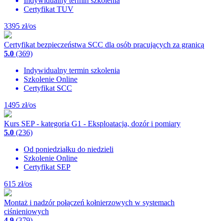
Indywidualny termin szkolenia
Certyfikat TUV
3395
zł/os
Certyfikat bezpieczeństwa SCC dla osób pracujących za granicą
5.0
(369)
Indywidualny termin szkolenia
Szkolenie Online
Certyfikat SCC
1495
zł/os
Kurs SEP - kategoria G1 - Eksploatacja, dozór i pomiary
5.0
(236)
Od poniedziałku do niedzieli
Szkolenie Online
Certyfikat SEP
615
zł/os
Montaż i nadzór połączeń kołnierzowych w systemach
ciśnieniowych
4.9
(379)