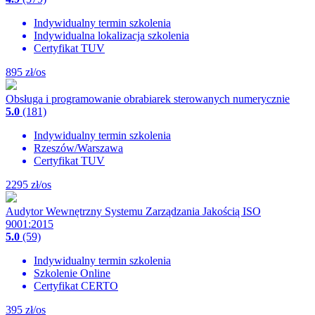
Indywidualny termin szkolenia
Indywidualna lokalizacja szkolenia
Certyfikat TUV
895
zł/os
Obsługa i programowanie obrabiarek sterowanych numerycznie
5.0
(181)
Indywidualny termin szkolenia
Rzeszów/Warszawa
Certyfikat TUV
2295
zł/os
Audytor Wewnętrzny Systemu Zarządzania Jakością ISO
9001:2015
5.0
(59)
Indywidualny termin szkolenia
Szkolenie Online
Certyfikat CERTO
395
zł/os