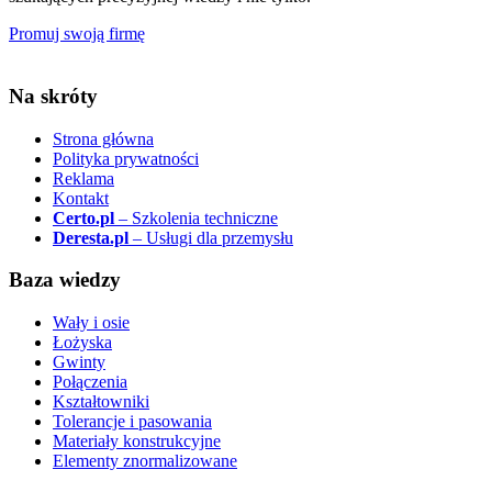
Promuj swoją firmę
Na skróty
Strona główna
Polityka prywatności
Reklama
Kontakt
Certo.pl
– Szkolenia techniczne
Deresta.pl
– Usługi dla przemysłu
Baza wiedzy
Wały i osie
Łożyska
Gwinty
Połączenia
Kształtowniki
Tolerancje i pasowania
Materiały konstrukcyjne
Elementy znormalizowane