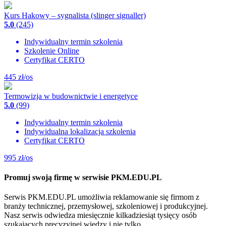
Kurs Hakowy – sygnalista (slinger signaller)
5.0
(245)
Indywidualny termin szkolenia
Szkolenie Online
Certyfikat CERTO
445
zł/os
Termowizja w budownictwie i energetyce
5.0
(99)
Indywidualny termin szkolenia
Indywidualna lokalizacja szkolenia
Certyfikat CERTO
995
zł/os
Promuj swoją firmę w serwisie PKM.EDU.PL
Serwis PKM.EDU.PL umożliwia reklamowanie się firmom z
branży technicznej, przemysłowej, szkoleniowej i produkcyjnej.
Nasz serwis odwiedza miesięcznie kilkadziesiąt tysięcy osób
szukających precyzyjnej wiedzy i nie tylko.