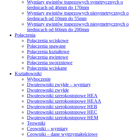
Wymiary gwintów trapezowych symetrycznych o
średnicach od 46mm do 170mm
Wymiary gwintów trapezowych niesymetrycznych o
średnicach od 10mm do 55mm
Wymiary gwintów trapezowych niesymetrycznych o
średnicach od 60mm do 200mm
Połączenia
Połączenia wciskowe
Połączenia spawane
Połączenia kształtowe
Połączenia gwintowe
Połączenia sworzniowe
Połączenia wciskane
Kształtowniki
Wyboczenie
Dwuteowniki zwykłe – wymiary
Dwuteowniki zwykłe
Dwuteowniki szerokostopowe HEA
Dwuteowniki szerokostopowe HEAA
Dwuteowniki szerokostopowe HEB
Dwuteowniki szerokostopowe HEC
Dwuteowniki szerokostopowe HEM
Teowniki
Ceowniki – wymiary
Ceowniki – dane wytrzymałościowe