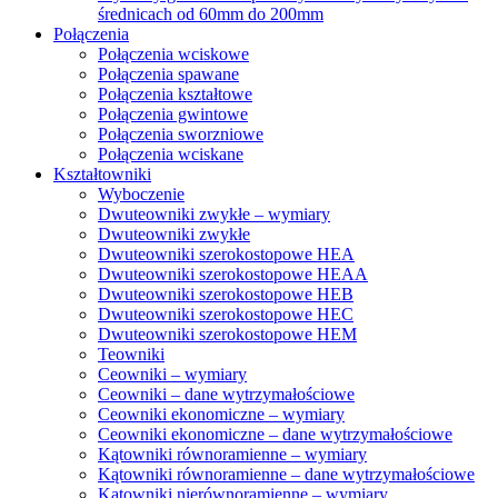
średnicach od 60mm do 200mm
Połączenia
Połączenia wciskowe
Połączenia spawane
Połączenia kształtowe
Połączenia gwintowe
Połączenia sworzniowe
Połączenia wciskane
Kształtowniki
Wyboczenie
Dwuteowniki zwykłe – wymiary
Dwuteowniki zwykłe
Dwuteowniki szerokostopowe HEA
Dwuteowniki szerokostopowe HEAA
Dwuteowniki szerokostopowe HEB
Dwuteowniki szerokostopowe HEC
Dwuteowniki szerokostopowe HEM
Teowniki
Ceowniki – wymiary
Ceowniki – dane wytrzymałościowe
Ceowniki ekonomiczne – wymiary
Ceowniki ekonomiczne – dane wytrzymałościowe
Kątowniki równoramienne – wymiary
Kątowniki równoramienne – dane wytrzymałościowe
Kątowniki nierównoramienne – wymiary