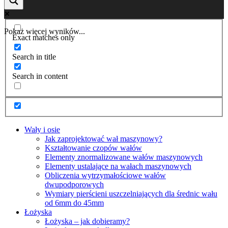
Pokaż więcej wyników...
Exact matches only
Search in title
Search in content
Wały i osie
Jak zaprojektować wał maszynowy?
Kształtowanie czopów wałów
Elementy znormalizowane wałów maszynowych
Elementy ustalające na wałach maszynowych
Obliczenia wytrzymałościowe wałów
dwupodporowych
Wymiary pierścieni uszczelniających dla średnic wału
od 6mm do 45mm
Łożyska
Łożyska – jak dobieramy?