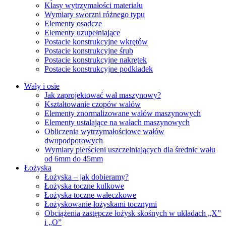
Klasy wytrzymałości materiału
Wymiary sworzni różnego typu
Elementy osadcze
Elementy uzupełniające
Postacie konstrukcyjne wkrętów
Postacie konstrukcyjne śrub
Postacie konstrukcyjne nakrętek
Postacie konstrukcyjne podkładek
Wały i osie
Jak zaprojektować wał maszynowy?
Kształtowanie czopów wałów
Elementy znormalizowane wałów maszynowych
Elementy ustalające na wałach maszynowych
Obliczenia wytrzymałościowe wałów
dwupodporowych
Wymiary pierścieni uszczelniających dla średnic wału
od 6mm do 45mm
Łożyska
Łożyska – jak dobieramy?
Łożyska toczne kulkowe
Łożyska toczne wałeczkowe
Łożyskowanie łożyskami tocznymi
Obciążenia zastępcze łożysk skośnych w układach „X”
i „O”