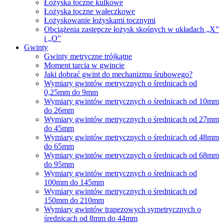
Łożyska toczne kulkowe
Łożyska toczne wałeczkowe
Łożyskowanie łożyskami tocznymi
Obciążenia zastępcze łożysk skośnych w układach „X”
i „O”
Gwinty
Gwinty metryczne trójkątne
Moment tarcia w gwincie
Jaki dobrać gwint do mechanizmu śrubowego?
Wymiary gwintów metrycznych o średnicach od
0,25mm do 9mm
Wymiary gwintów metrycznych o średnicach od 10mm
do 26mm
Wymiary gwintów metrycznych o średnicach od 27mm
do 45mm
Wymiary gwintów metrycznych o średnicach od 48mm
do 65mm
Wymiary gwintów metrycznych o średnicach od 68mm
do 95mm
Wymiary gwintów metrycznych o średnicach od
100mm do 145mm
Wymiary gwintów metrycznych o średnicach od
150mm do 210mm
Wymiary gwintów trapezowych symetrycznych o
średnicach od 8mm do 44mm