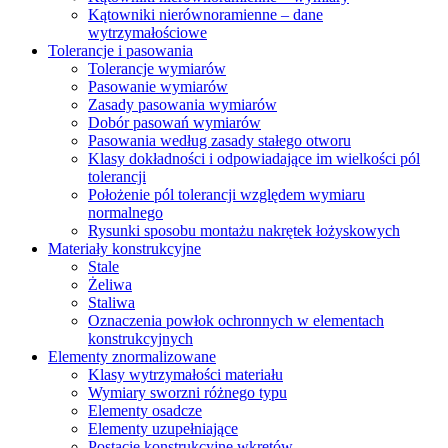
Kątowniki nierównoramienne – dane
wytrzymałościowe
Tolerancje i pasowania
Tolerancje wymiarów
Pasowanie wymiarów
Zasady pasowania wymiarów
Dobór pasowań wymiarów
Pasowania według zasady stałego otworu
Klasy dokładności i odpowiadające im wielkości pól
tolerancji
Położenie pól tolerancji względem wymiaru
normalnego
Rysunki sposobu montażu nakrętek łożyskowych
Materiały konstrukcyjne
Stale
Żeliwa
Staliwa
Oznaczenia powłok ochronnych w elementach
konstrukcyjnych
Elementy znormalizowane
Klasy wytrzymałości materiału
Wymiary sworzni różnego typu
Elementy osadcze
Elementy uzupełniające
Postacie konstrukcyjne wkrętów