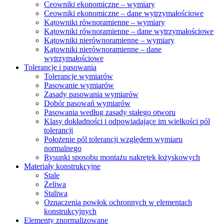
Ceowniki ekonomiczne – wymiary
Ceowniki ekonomiczne – dane wytrzymałościowe
Kątowniki równoramienne – wymiary
Kątowniki równoramienne – dane wytrzymałościowe
Kątowniki nierównoramienne – wymiary
Kątowniki nierównoramienne – dane
wytrzymałościowe
Tolerancje i pasowania
Tolerancje wymiarów
Pasowanie wymiarów
Zasady pasowania wymiarów
Dobór pasowań wymiarów
Pasowania według zasady stałego otworu
Klasy dokładności i odpowiadające im wielkości pól
tolerancji
Położenie pól tolerancji względem wymiaru
normalnego
Rysunki sposobu montażu nakrętek łożyskowych
Materiały konstrukcyjne
Stale
Żeliwa
Staliwa
Oznaczenia powłok ochronnych w elementach
konstrukcyjnych
Elementy znormalizowane