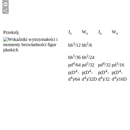
Link
Google
Translate
Print
Share
J
W
J
W
Przekrój
z
z
o
o
3
2
bh
/12
bh
/6
3
2
bh
/36
bh
/24
4
3
4
3
pd
/64
pd
/32
pd
/32
pd
/16
4
4
4
4
p(D
-
p(D
-
p(D
-
p(D
-
4
4
4
4
d
)/64
d
)/32D
d
)/32
d
)/16D