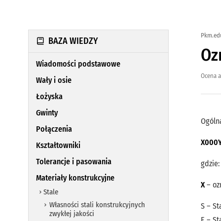
Pkm.ed
BAZA WIEDZY
Oz
Wiadomości podstawowe
Ocena a
Wały i osie
Łożyska
Gwinty
Ogólna
Połączenia
X000
Kształtowniki
Tolerancje i pasowania
gdzie:
Materiały konstrukcyjne
X
– ozn
Stale
Własności stali konstrukcyjnych
S – St
zwykłej jakości
E – St