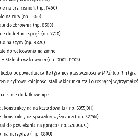
ale na urz. ciśnień. (np. P460)
ale na rury (np. L360)
ale do zbrojenia (np. B500)
ale do betonu spręż. (np. Y720)
ale na szyny (np. R820)
tale do walcowania na zimno
 – Stale do walcowania (np. DD02, DC03)
liczba odpowiadająca Re (granicy plastyczności w MPa) lub Rm (gra
enie cyfrowe kolejności stali w kierunku stali o rosnącej wytrzymałoś
naczenie dodatkowe np.:
al konstrukcyjna na kształtowniki ( np. S355J0H)
al konstrukcyjna spawalna wyżarzona ( np. S275N)
tal do powlekania na gorąco ( np. S280GD+..)
al na narzędzia ( np. C80U)