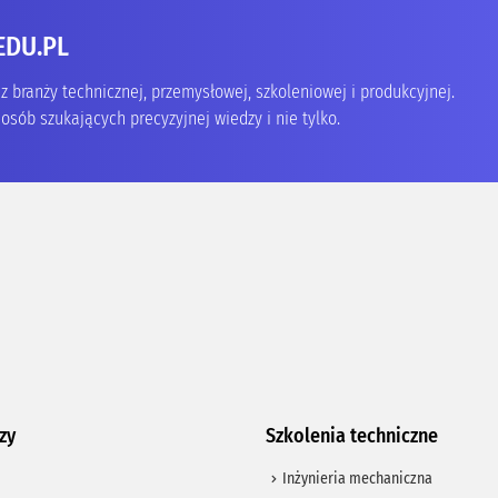
EDU.PL
 branży technicznej, przemysłowej, szkoleniowej i produkcyjnej.
osób szukających precyzyjnej wiedzy i nie tylko.
zy
Szkolenia techniczne
Inżynieria mechaniczna