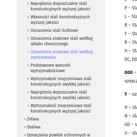
Naprężenia dopuszczalne stali
P – St
konstrukcyjnych wyższej jakości
L – St
Własności stali konstrukcyjnych
wyższej jakości
B – St
Oznaczenia stali liczbowe
Y – St
Oznaczenia znakowe stali według
R – St
składu chemicznego
H – S
Oznaczenia znakowe stali według
zastosowania
DC, DD
Podstawowe warunki
wytrzymałościowe
000
– 
Wytrzymałość zmęczeniowa stali
oznacz
konstrukcyjnych zwykłej jakości
Naprężenia dopuszczalne stali
Y
– oz
konstrukcyjnych zwykłej jakości
Wytrzymałość zmęczeniowa stali
H – st
konstrukcyjnych wyższej jakości
N – st
Żeliwa
GD – s
Staliwa
U – st
Oznaczenia powłok ochronnych w