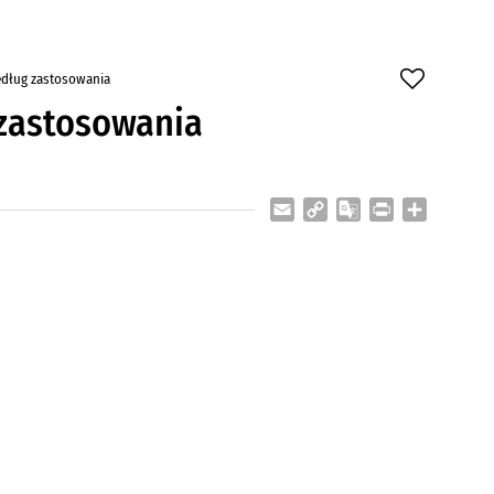
edług zastosowania
 zastosowania
Email
Copy
Google
Print
Share
Link
Translate