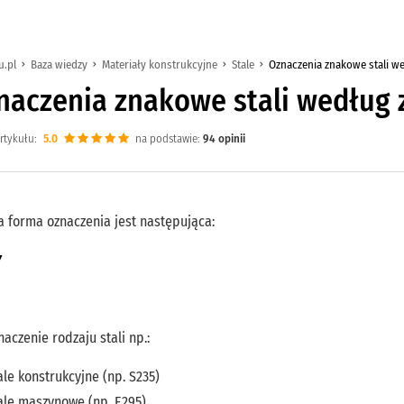
u.pl
Baza wiedzy
Materiały konstrukcyjne
Stale
Oznaczenia znakowe stali w
naczenia znakowe stali według
rtykułu:
5.0
na podstawie:
94
opinii
 forma oznaczenia jest następująca:
Y
aczenie rodzaju stali np.:
ale konstrukcyjne (np. S235)
ale maszynowe (np. E295)