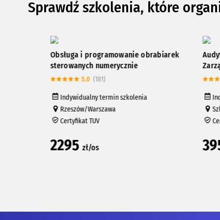
Sprawdź szkolenia, które organ
Obsługa i programowanie obrabiarek
Audytor W
sterowanych numerycznie
Zarządzan
5.0
(181)
5
Indywidualny termin szkolenia
Indywidu
Rzeszów/Warszawa
Szkoleni
Certyfikat TUV
Certyfik
2295
395
zł/os
zł