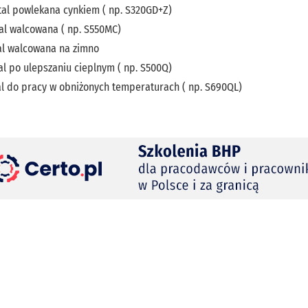
tal powlekana cynkiem ( np. S320GD+Z)
al walcowana ( np. S550MC)
tal walcowana na zimno
al po ulepszaniu cieplnym ( np. S500Q)
al do pracy w obniżonych temperaturach ( np. S690QL)