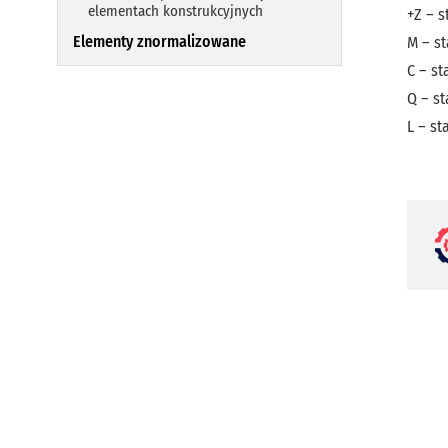
elementach konstrukcyjnych
+Z – s
Elementy znormalizowane
M – st
C – s
Q – st
L – st