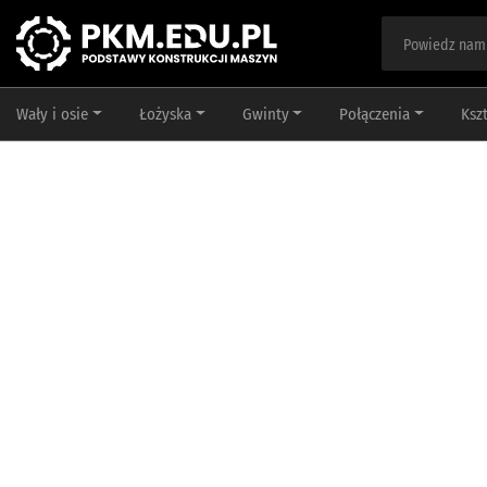
Wały i osie
Łożyska
Gwinty
Połączenia
Ksz