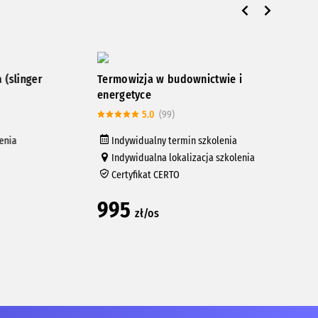
nger
Termowizja w budownictwie i
Kurs
energetyce
rur 
5.0
(99)
Indywidualny termin szkolenia
In
Indywidualna lokalizacja szkolenia
In
Certyfikat CERTO
Ce
995
33
zł/os