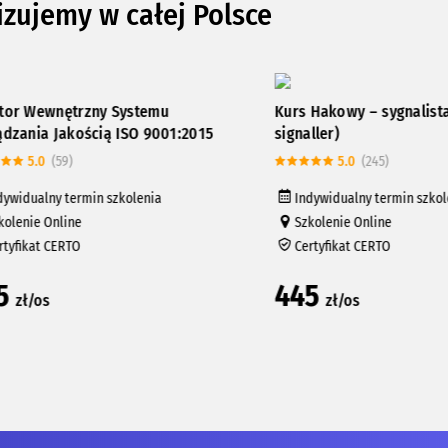
izujemy w całej Polsce
ewnętrzny Systemu
Kurs Hakowy – sygnalista (sli
ia Jakością ISO 9001:2015
signaller)
.0
(59)
5.0
(245)
alny termin szkolenia
Indywidualny termin szkolenia
e Online
Szkolenie Online
at CERTO
Certyfikat CERTO
445
/os
zł/os