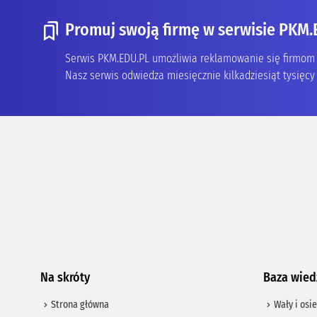
Promuj swoją firmę w serwisie PKM.
Serwis PKM.EDU.PL umożliwia reklamowanie się firmom z
Nasz serwis odwiedza miesięcznie kilkadziesiąt tysięcy 
Na skróty
Baza wied
Strona główna
Wały i osie