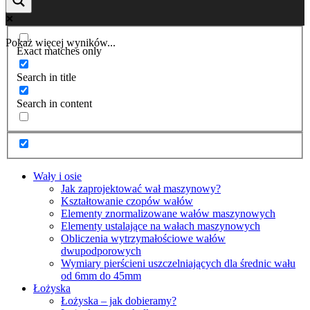
Pokaż więcej wyników...
Exact matches only
Search in title
Search in content
Wały i osie
Jak zaprojektować wał maszynowy?
Kształtowanie czopów wałów
Elementy znormalizowane wałów maszynowych
Elementy ustalające na wałach maszynowych
Obliczenia wytrzymałościowe wałów
dwupodporowych
Wymiary pierścieni uszczelniających dla średnic wału
od 6mm do 45mm
Łożyska
Łożyska – jak dobieramy?