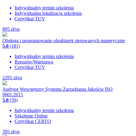
Indywidualny termin szkolenia
Indywidualna lokalizacja szkolenia
Certyfikat TUV
895
zł/os
Obsługa i programowanie obrabiarek sterowanych numerycznie
5.0
(181)
Indywidualny termin szkolenia
Rzeszów/Warszawa
Certyfikat TUV
2295
zł/os
Audytor Wewnętrzny Systemu Zarządzania Jakością ISO
9001:2015
5.0
(59)
Indywidualny termin szkolenia
Szkolenie Online
Certyfikat CERTO
395
zł/os