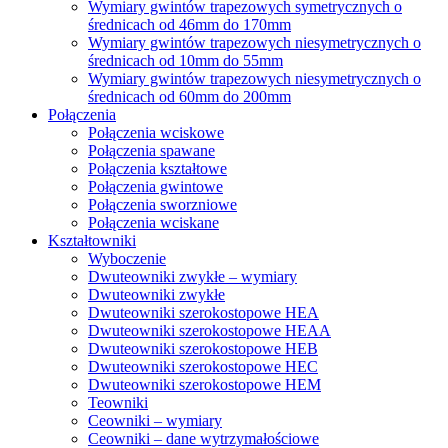
Wymiary gwintów trapezowych symetrycznych o
średnicach od 46mm do 170mm
Wymiary gwintów trapezowych niesymetrycznych o
średnicach od 10mm do 55mm
Wymiary gwintów trapezowych niesymetrycznych o
średnicach od 60mm do 200mm
Połączenia
Połączenia wciskowe
Połączenia spawane
Połączenia kształtowe
Połączenia gwintowe
Połączenia sworzniowe
Połączenia wciskane
Kształtowniki
Wyboczenie
Dwuteowniki zwykłe – wymiary
Dwuteowniki zwykłe
Dwuteowniki szerokostopowe HEA
Dwuteowniki szerokostopowe HEAA
Dwuteowniki szerokostopowe HEB
Dwuteowniki szerokostopowe HEC
Dwuteowniki szerokostopowe HEM
Teowniki
Ceowniki – wymiary
Ceowniki – dane wytrzymałościowe