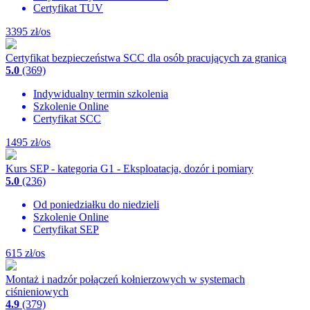
Certyfikat TUV
3395
zł/os
Certyfikat bezpieczeństwa SCC dla osób pracujących za granicą
5.0
(369)
Indywidualny termin szkolenia
Szkolenie Online
Certyfikat SCC
1495
zł/os
Kurs SEP - kategoria G1 - Eksploatacja, dozór i pomiary
5.0
(236)
Od poniedziałku do niedzieli
Szkolenie Online
Certyfikat SEP
615
zł/os
Montaż i nadzór połączeń kołnierzowych w systemach
ciśnieniowych
4.9
(379)