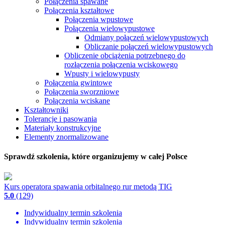
Połączenia spawane
Połączenia kształtowe
Połączenia wpustowe
Połączenia wielowypustowe
Odmiany połączeń wielowypustowych
Obliczanie połączeń wielowypustowych
Obliczenie obciążenia potrzebnego do
rozłączenia połączenia wciskowego
Wpusty i wielowypusty
Połączenia gwintowe
Połączenia sworzniowe
Połączenia wciskane
Kształtowniki
Tolerancje i pasowania
Materiały konstrukcyjne
Elementy znormalizowane
Sprawdź szkolenia, które organizujemy w całej Polsce
Kurs operatora spawania orbitalnego rur metodą TIG
5.0
(129)
Indywidualny termin szkolenia
Indywidualny termin szkolenia