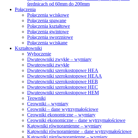
średnicach od 60mm do 200mm
Połączenia
Połączenia wciskowe
Połączenia spawane
Połączenia kształtowe
Połączenia gwintowe
Połączenia sworzniowe
Połączenia wciskane
Kształtowniki
Wyboczenie
Dwuteowniki zwykłe – wymiary
Dwuteowniki zwykłe
Dwuteowniki szerokostopowe HEA
Dwuteowniki szerokostopowe HEAA
Dwuteowniki szerokostopowe HEB
Dwuteowniki szerokostopowe HEC
Dwuteowniki szerokostopowe HEM
Teowniki
Ceowniki – wymiary
Ceowniki – dane wytrzymałościowe
Ceowniki ekonomiczne – wymiary
Ceowniki ekonomiczne – dane wytrzymałościowe
Kątowniki równoramienne – wymiary
Kątowniki równoramienne – dane wytrzymałościowe
Kątowniki nierównoramienne – wymiary