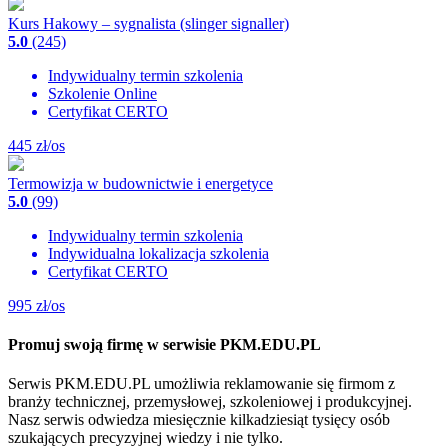
Kurs Hakowy – sygnalista (slinger signaller)
5.0
(245)
Indywidualny termin szkolenia
Szkolenie Online
Certyfikat CERTO
445
zł/os
Termowizja w budownictwie i energetyce
5.0
(99)
Indywidualny termin szkolenia
Indywidualna lokalizacja szkolenia
Certyfikat CERTO
995
zł/os
Promuj swoją firmę w serwisie PKM.EDU.PL
Serwis PKM.EDU.PL umożliwia reklamowanie się firmom z
branży technicznej, przemysłowej, szkoleniowej i produkcyjnej.
Nasz serwis odwiedza miesięcznie kilkadziesiąt tysięcy osób
szukających precyzyjnej wiedzy i nie tylko.