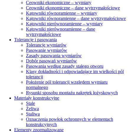
Ceowniki ekonomiczne – wymiary
Ceowniki ekonomiczne – dane wytrzymałościowe
Kątowniki równoramienne – wymiary
Kątowniki równoramienne – dane wytrzymałościowe
Kątowniki nierównoramienne – wymiary
Kątowniki nierównoramienne – dane
wytrzymałościowe
Tolerancje i pasowania
Tolerancje wymiarów
Pasowanie wymiarów
Zasady pasowania wymiarów
Dobór pasowań wymiarów
Pasowania według zasady stałego otworu
Klasy dokładności i odpowiadające im wielkości pól
tolerancji
Położenie pól tolerancji względem wymiaru
normalnego
Rysunki sposobu montażu nakrętek łożyskowych
Materiały konstrukcyjne
Stale
Żeliwa
Staliwa
Oznaczenia powłok ochronnych w elementach
konstrukcyjnych
Elementy znormalizowane