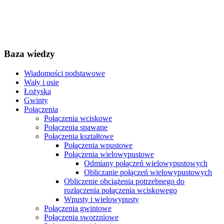
Baza wiedzy
Wiadomości podstawowe
Wały i osie
Łożyska
Gwinty
Połączenia
Połączenia wciskowe
Połączenia spawane
Połączenia kształtowe
Połączenia wpustowe
Połączenia wielowypustowe
Odmiany połączeń wielowypustowych
Obliczanie połączeń wielowypustowych
Obliczenie obciążenia potrzebnego do
rozłączenia połączenia wciskowego
Wpusty i wielowypusty
Połączenia gwintowe
Połączenia sworzniowe