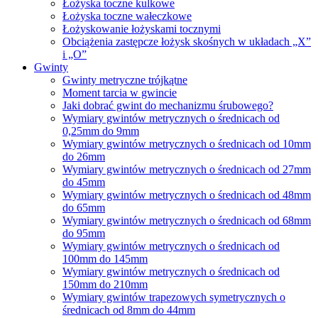
Łożyska toczne kulkowe
Łożyska toczne wałeczkowe
Łożyskowanie łożyskami tocznymi
Obciążenia zastępcze łożysk skośnych w układach „X”
i „O”
Gwinty
Gwinty metryczne trójkątne
Moment tarcia w gwincie
Jaki dobrać gwint do mechanizmu śrubowego?
Wymiary gwintów metrycznych o średnicach od
0,25mm do 9mm
Wymiary gwintów metrycznych o średnicach od 10mm
do 26mm
Wymiary gwintów metrycznych o średnicach od 27mm
do 45mm
Wymiary gwintów metrycznych o średnicach od 48mm
do 65mm
Wymiary gwintów metrycznych o średnicach od 68mm
do 95mm
Wymiary gwintów metrycznych o średnicach od
100mm do 145mm
Wymiary gwintów metrycznych o średnicach od
150mm do 210mm
Wymiary gwintów trapezowych symetrycznych o
średnicach od 8mm do 44mm