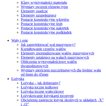
Klasy wytrzymałości materiału
Wymiary sworzni różnego typu
Elementy osadcze
Elementy uzupełniające
Postacie konstrukcyjne wkrętów
Postacie konstrukcyjne śrub
Postacie konstrukcyjne nakrętek
Postacie konstrukcyjne podkładek
Wały i osie
Jak zaprojektować wał maszynowy?
Kształtowanie czopów wałów
Elementy znormalizowane wałów maszynowych
Elementy ustalające na wałach maszynowych
Obliczenia wytrzymałościowe wałów
dwupodporowych
Wymiary pierścieni uszczelniających dla średnic wału
od 6mm do 45mm
Łożyska
Łożyska – jak dobieramy?
Łożyska toczne kulkowe
Łożyska toczne wałeczkowe
Łożyskowanie łożyskami tocznymi
Obciążenia zastępcze łożysk skośnych w układach „X”
i „O”