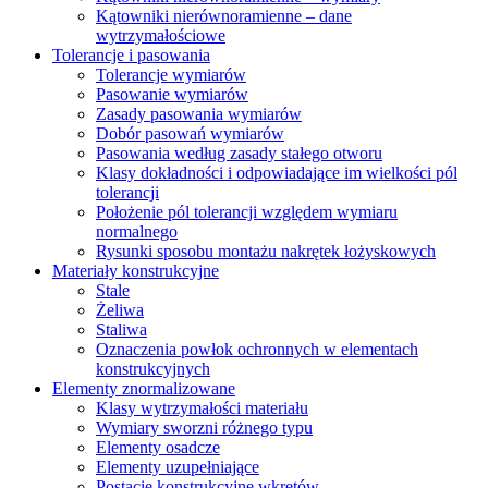
Kątowniki nierównoramienne – dane
wytrzymałościowe
Tolerancje i pasowania
Tolerancje wymiarów
Pasowanie wymiarów
Zasady pasowania wymiarów
Dobór pasowań wymiarów
Pasowania według zasady stałego otworu
Klasy dokładności i odpowiadające im wielkości pól
tolerancji
Położenie pól tolerancji względem wymiaru
normalnego
Rysunki sposobu montażu nakrętek łożyskowych
Materiały konstrukcyjne
Stale
Żeliwa
Staliwa
Oznaczenia powłok ochronnych w elementach
konstrukcyjnych
Elementy znormalizowane
Klasy wytrzymałości materiału
Wymiary sworzni różnego typu
Elementy osadcze
Elementy uzupełniające
Postacie konstrukcyjne wkrętów