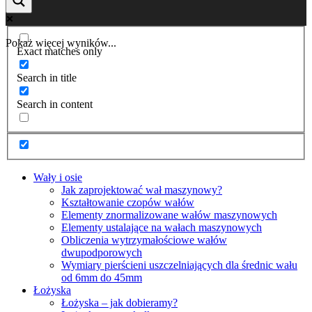
Pokaż więcej wyników...
Exact matches only
Search in title
Search in content
Wały i osie
Jak zaprojektować wał maszynowy?
Kształtowanie czopów wałów
Elementy znormalizowane wałów maszynowych
Elementy ustalające na wałach maszynowych
Obliczenia wytrzymałościowe wałów
dwupodporowych
Wymiary pierścieni uszczelniających dla średnic wału
od 6mm do 45mm
Łożyska
Łożyska – jak dobieramy?