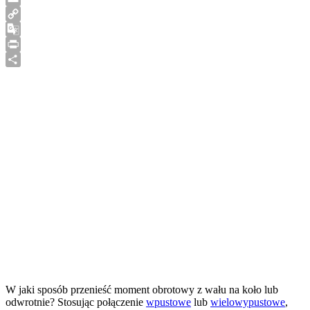
Email
Copy
Link
Google
Translate
Print
Share
W jaki sposób przenieść moment obrotowy z wału na koło lub
odwrotnie? Stosując połączenie
wpustowe
lub
wielowypustowe
,