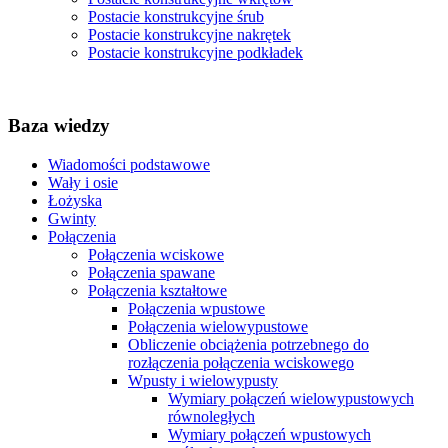
Postacie konstrukcyjne śrub
Postacie konstrukcyjne nakrętek
Postacie konstrukcyjne podkładek
Baza wiedzy
Wiadomości podstawowe
Wały i osie
Łożyska
Gwinty
Połączenia
Połączenia wciskowe
Połączenia spawane
Połączenia kształtowe
Połączenia wpustowe
Połączenia wielowypustowe
Obliczenie obciążenia potrzebnego do
rozłączenia połączenia wciskowego
Wpusty i wielowypusty
Wymiary połączeń wielowypustowych
równoległych
Wymiary połączeń wpustowych