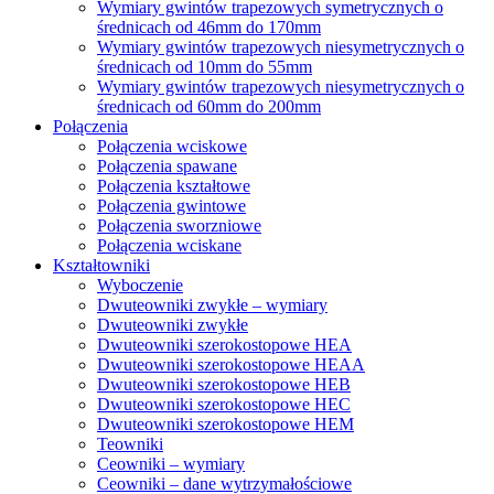
Wymiary gwintów trapezowych symetrycznych o
średnicach od 46mm do 170mm
Wymiary gwintów trapezowych niesymetrycznych o
średnicach od 10mm do 55mm
Wymiary gwintów trapezowych niesymetrycznych o
średnicach od 60mm do 200mm
Połączenia
Połączenia wciskowe
Połączenia spawane
Połączenia kształtowe
Połączenia gwintowe
Połączenia sworzniowe
Połączenia wciskane
Kształtowniki
Wyboczenie
Dwuteowniki zwykłe – wymiary
Dwuteowniki zwykłe
Dwuteowniki szerokostopowe HEA
Dwuteowniki szerokostopowe HEAA
Dwuteowniki szerokostopowe HEB
Dwuteowniki szerokostopowe HEC
Dwuteowniki szerokostopowe HEM
Teowniki
Ceowniki – wymiary
Ceowniki – dane wytrzymałościowe