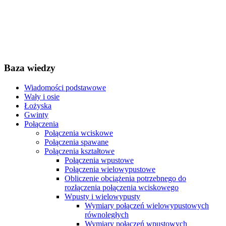
Baza wiedzy
Wiadomości podstawowe
Wały i osie
Łożyska
Gwinty
Połączenia
Połączenia wciskowe
Połączenia spawane
Połączenia kształtowe
Połączenia wpustowe
Połączenia wielowypustowe
Obliczenie obciążenia potrzebnego do
rozłączenia połączenia wciskowego
Wpusty i wielowypusty
Wymiary połączeń wielowypustowych
równoległych
Wymiary połączeń wpustowych