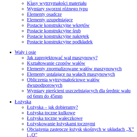
Klasy wytrzymałości materiału
Wymiary sworzni różnego typu
Elementy osadcze
Elementy uzupełniające
Postacie konstrukcyjne wkrętów
Postacie konstrukcyjne śrub
Postacie konstrukcyjne nakrętek
Postacie konstrukcyjne podkładek
Wały i osie
Jak zaprojektować wał maszynowy?
Kształtowanie czopów wałów
Elementy znormalizowane wałów maszynowych
Elementy ustalające na wałach maszynowych
Obliczenia wytrzymałościowe wałów
dwupodporowych
Wymiary pierścieni uszczelniających dla średnic wału
od 6mm do 45mm
Łożyska
Łożyska – jak dobieramy?
Łożyska toczne kulkowe
Łożyska toczne wałeczkowe
Łożyskowanie łożyskami tocznymi
Obciążenia zastępcze łożysk skośnych w układach „X”
i „O”