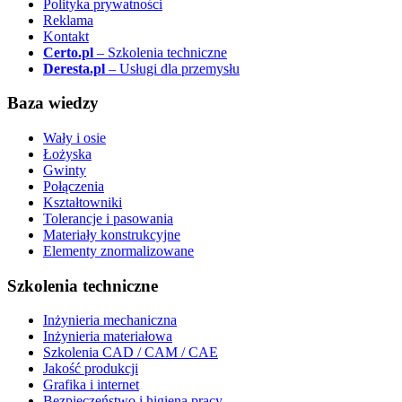
Polityka prywatności
Reklama
Kontakt
Certo.pl
– Szkolenia techniczne
Deresta.pl
– Usługi dla przemysłu
Baza wiedzy
Wały i osie
Łożyska
Gwinty
Połączenia
Kształtowniki
Tolerancje i pasowania
Materiały konstrukcyjne
Elementy znormalizowane
Szkolenia techniczne
Inżynieria mechaniczna
Inżynieria materiałowa
Szkolenia CAD / CAM / CAE
Jakość produkcji
Grafika i internet
Bezpieczeństwo i higiena pracy