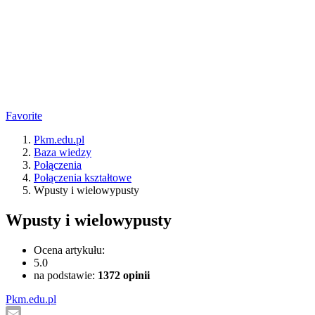
Favorite
Pkm.edu.pl
Baza wiedzy
Połączenia
Połączenia kształtowe
Wpusty i wielowypusty
Wpusty i wielowypusty
Ocena artykułu:
5.0
na podstawie:
1372
opinii
Pkm.edu.pl