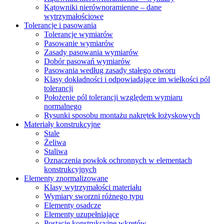
Kątowniki nierównoramienne – dane
wytrzymałościowe
Tolerancje i pasowania
Tolerancje wymiarów
Pasowanie wymiarów
Zasady pasowania wymiarów
Dobór pasowań wymiarów
Pasowania według zasady stałego otworu
Klasy dokładności i odpowiadające im wielkości pól
tolerancji
Położenie pól tolerancji względem wymiaru
normalnego
Rysunki sposobu montażu nakrętek łożyskowych
Materiały konstrukcyjne
Stale
Żeliwa
Staliwa
Oznaczenia powłok ochronnych w elementach
konstrukcyjnych
Elementy znormalizowane
Klasy wytrzymałości materiału
Wymiary sworzni różnego typu
Elementy osadcze
Elementy uzupełniające
Postacie konstrukcyjne wkrętów