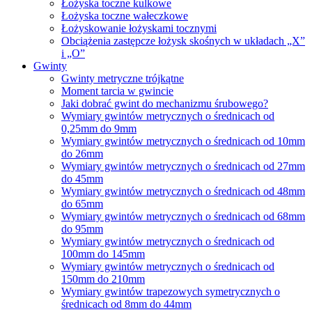
Łożyska toczne kulkowe
Łożyska toczne wałeczkowe
Łożyskowanie łożyskami tocznymi
Obciążenia zastępcze łożysk skośnych w układach „X”
i „O”
Gwinty
Gwinty metryczne trójkątne
Moment tarcia w gwincie
Jaki dobrać gwint do mechanizmu śrubowego?
Wymiary gwintów metrycznych o średnicach od
0,25mm do 9mm
Wymiary gwintów metrycznych o średnicach od 10mm
do 26mm
Wymiary gwintów metrycznych o średnicach od 27mm
do 45mm
Wymiary gwintów metrycznych o średnicach od 48mm
do 65mm
Wymiary gwintów metrycznych o średnicach od 68mm
do 95mm
Wymiary gwintów metrycznych o średnicach od
100mm do 145mm
Wymiary gwintów metrycznych o średnicach od
150mm do 210mm
Wymiary gwintów trapezowych symetrycznych o
średnicach od 8mm do 44mm