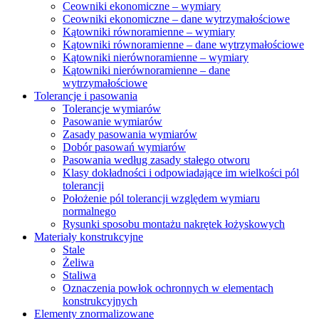
Ceowniki ekonomiczne – wymiary
Ceowniki ekonomiczne – dane wytrzymałościowe
Kątowniki równoramienne – wymiary
Kątowniki równoramienne – dane wytrzymałościowe
Kątowniki nierównoramienne – wymiary
Kątowniki nierównoramienne – dane
wytrzymałościowe
Tolerancje i pasowania
Tolerancje wymiarów
Pasowanie wymiarów
Zasady pasowania wymiarów
Dobór pasowań wymiarów
Pasowania według zasady stałego otworu
Klasy dokładności i odpowiadające im wielkości pól
tolerancji
Położenie pól tolerancji względem wymiaru
normalnego
Rysunki sposobu montażu nakrętek łożyskowych
Materiały konstrukcyjne
Stale
Żeliwa
Staliwa
Oznaczenia powłok ochronnych w elementach
konstrukcyjnych
Elementy znormalizowane