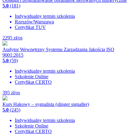
Obsługa i programowanie obrabiarek sterowanych numerycznie
5.0
(181)
Indywidualny termin szkolenia
Rzeszów/Warszawa
Certyfikat TUV
2295
zł/os
Audytor Wewnętrzny Systemu Zarządzania Jakością ISO
9001:2015
5.0
(59)
Indywidualny termin szkolenia
Szkolenie Online
Certyfikat CERTO
395
zł/os
Kurs Hakowy – sygnalista (slinger signaller)
5.0
(245)
Indywidualny termin szkolenia
Szkolenie Online
Certyfikat CERTO