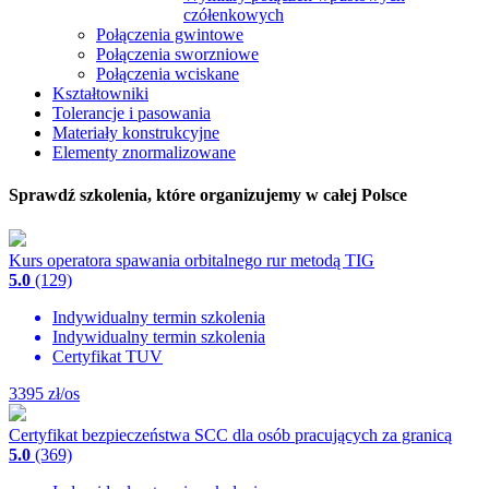
czółenkowych
Połączenia gwintowe
Połączenia sworzniowe
Połączenia wciskane
Kształtowniki
Tolerancje i pasowania
Materiały konstrukcyjne
Elementy znormalizowane
Sprawdź szkolenia, które organizujemy w całej Polsce
Kurs operatora spawania orbitalnego rur metodą TIG
5.0
(129)
Indywidualny termin szkolenia
Indywidualny termin szkolenia
Certyfikat TUV
3395
zł/os
Certyfikat bezpieczeństwa SCC dla osób pracujących za granicą
5.0
(369)