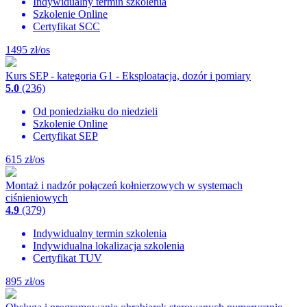
Indywidualny termin szkolenia
Szkolenie Online
Certyfikat SCC
1495
zł/os
Kurs SEP - kategoria G1 - Eksploatacja, dozór i pomiary
5.0
(236)
Od poniedziałku do niedzieli
Szkolenie Online
Certyfikat SEP
615
zł/os
Montaż i nadzór połączeń kołnierzowych w systemach
ciśnieniowych
4.9
(379)
Indywidualny termin szkolenia
Indywidualna lokalizacja szkolenia
Certyfikat TUV
895
zł/os