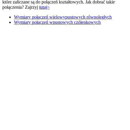
które zaliczane są do połączeń kształtowych. Jak dobrać takie
połączenia? Zajrzyj
tutaj>
Wymiary połączeń wielowypustowych równoległych
Wymiary połączeń wpustowych czółenkowych