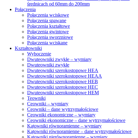
średnicach od 60mm do 200mm
Połączenia
Połączenia wciskowe
Połączenia spawane
Połączenia kształtowe
Połączenia gwintowe
Połączenia sworzniowe
Połączenia wciskane
Kształtowniki
Wyboczenie
Dwuteowniki zwykłe – wymiary
Dwuteowniki zwykłe
Dwuteowniki szerokostopowe HEA
Dwuteowniki szerokostopowe HEAA
Dwuteowniki szerokostopowe HEB
Dwuteowniki szerokostopowe HEC
Dwuteowniki szerokostopowe HEM
Teowniki
Ceowniki – wymiary
Ceowniki – dane wytrzymałościowe
Ceowniki ekonomiczne – wymiary
Ceowniki ekonomiczne – dane wytrzymałościowe
Kątowniki równoramienne – wymiary
Kątowniki równoramienne – dane wytrzymałościowe
Kątowniki nierównoramienne – wymiary