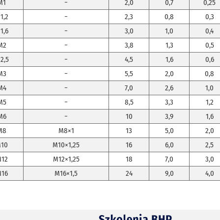
M1
−
2,0
0,7
0,25
1,2
−
2,3
0,8
0,3
1,6
−
3,0
1,0
0,4
M2
−
3,8
1,3
0,5
2,5
−
4,5
1,6
0,6
M3
−
5,5
2,0
0,8
M4
−
7,0
2,6
1,0
M5
−
8,5
3,3
1,2
M6
−
10
3,9
1,6
M8
M8×1
13
5,0
2,0
10
M10×1,25
16
6,0
2,5
12
M12×1,25
18
7,0
3,0
16
M16×1,5
24
9,0
4,0