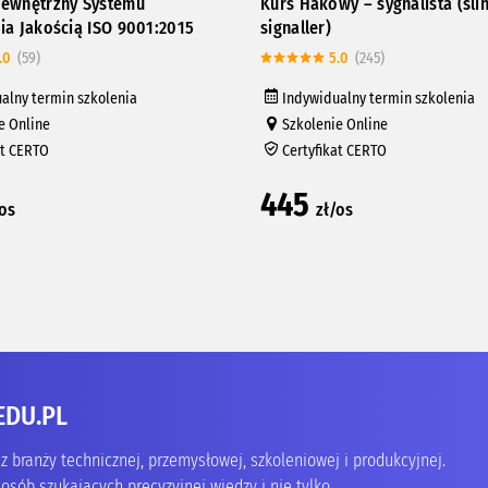
ewnętrzny Systemu
Kurs Hakowy – sygnalista (sli
ia Jakością ISO 9001:2015
signaller)
.0
(59)
5.0
(245)
alny termin szkolenia
Indywidualny termin szkolenia
e Online
Szkolenie Online
at CERTO
Certyfikat CERTO
445
/os
zł/os
EDU.PL
 branży technicznej, przemysłowej, szkoleniowej i produkcyjnej.
osób szukających precyzyjnej wiedzy i nie tylko.