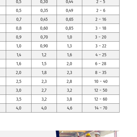
0,5
0,30
0,44
2 − 5
0,5
0,35
0,49
2 − 6
0,7
0,45
0,65
2 − 16
0,8
0,60
0,85
3 − 18
0,9
0,70
1,0
3 − 20
1,0
0,90
1,3
3 − 22
1,4
1,2
1,6
4 − 25
1,6
1,5
2,0
6 − 28
2,0
1,8
2,3
8 − 35
2,5
2,3
2,8
10 − 40
3,0
2,7
3,2
12 − 50
3,5
3,2
3,8
12 − 60
4,0
4,0
4,6
14 − 70