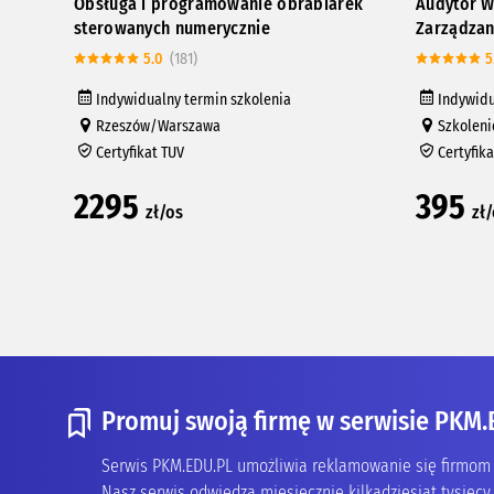
Obsługa i programowanie obrabiarek
Audytor W
sterowanych numerycznie
Zarządzan
5.0
(181)
5
Indywidualny termin szkolenia
Indywidu
Rzeszów/Warszawa
Szkoleni
Certyfikat TUV
Certyfik
2295
395
zł/os
zł
Promuj swoją firmę w serwisie PKM.
Serwis PKM.EDU.PL umożliwia reklamowanie się firmom z
Nasz serwis odwiedza miesięcznie kilkadziesiąt tysięcy 