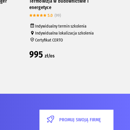
nger
Termowizja w budownictwie i
Kurs
energetyce
rur 
5.0
(99)
Indywidualny termin szkolenia
In
Indywidualna lokalizacja szkolenia
In
Certyfikat CERTO
Ce
995
33
zł/os
PROMUJ SWOJĄ FIRMĘ