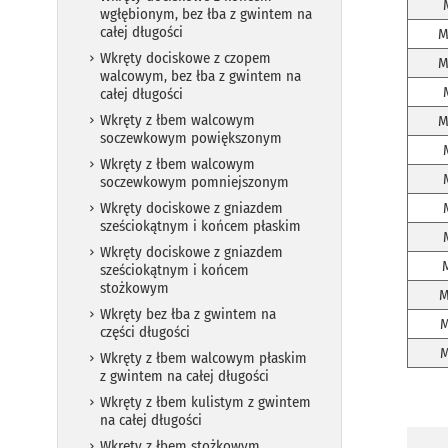
wgłębionym, bez łba z gwintem na
całej długości
M
Wkręty dociskowe z czopem
M
walcowym, bez łba z gwintem na
całej długości
Wkręty z łbem walcowym
M
soczewkowym powiększonym
Wkręty z łbem walcowym
soczewkowym pomniejszonym
Wkręty dociskowe z gniazdem
sześciokątnym i końcem płaskim
Wkręty dociskowe z gniazdem
sześciokątnym i końcem
stożkowym
M
Wkręty bez łba z gwintem na
M
części długości
M
Wkręty z łbem walcowym płaskim
z gwintem na całej długości
Wkręty z łbem kulistym z gwintem
na całej długości
Wkręty z łbem stożkowym