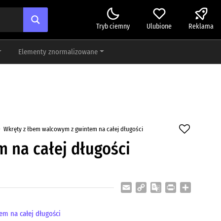
Tryb ciemny
Ulubione
Reklama
Elementy znormalizowane
Wkręty z łbem walcowym z gwintem na całej długości
 na całej długości
Email
Copy
Google
Print
Share
Link
Translate