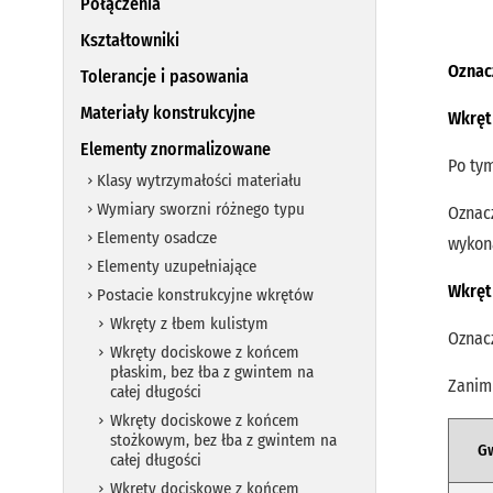
Połączenia
Kształtowniki
Oznac
Tolerancje i pasowania
Materiały konstrukcyjne
Wkręt
Elementy znormalizowane
Po tym
Klasy wytrzymałości materiału
Wymiary sworzni różnego typu
Oznac
Elementy osadcze
wykon
Elementy uzupełniające
Wkręt
Postacie konstrukcyjne wkrętów
Wkręty z łbem kulistym
Oznac
Wkręty dociskowe z końcem
płaskim, bez łba z gwintem na
Zanim
całej długości
Wkręty dociskowe z końcem
stożkowym, bez łba z gwintem na
Gw
całej długości
Wkręty dociskowe z końcem