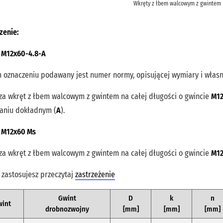
Wkręty z łbem walcowym z gwintem n
zenie:
 M12x60-4.8-A
 oznaczeniu podawany jest numer normy, opisującej wymiary i własn
za wkręt z łbem walcowym z gwintem na całej długości o gwincie
M1
aniu dokładnym (
A
).
 M12x60 Ms
za wkręt z łbem walcowym z gwintem na całej długości o gwincie
M1
 zastosujesz przeczytaj
zastrzeżenie
Gwint
D
k
n
int
drobnozwojny
[mm]
[mm]
[mm]