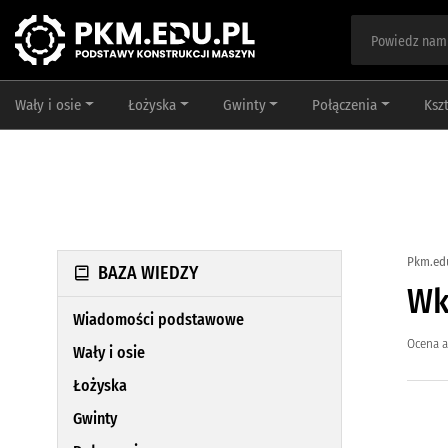
Wały i osie
Łożyska
Gwinty
Połączenia
Ksz
Pkm.ed
BAZA WIEDZY
Wk
Wiadomości podstawowe
Ocena a
Wały i osie
Łożyska
Gwinty