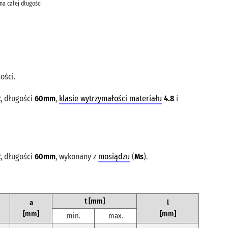
a całej długości
ości.
2
, długości
60mm
,
klasie wytrzymałości materiału
4.8
i
2
, długości
60mm
, wykonany z
mosiądzu
(
Ms
).
t [mm]
a
l
[mm]
[mm]
min.
max.