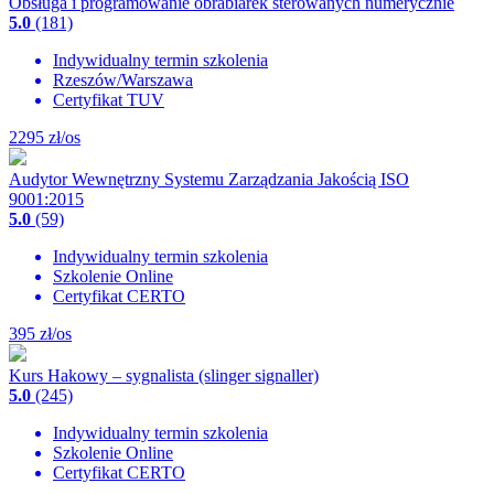
Obsługa i programowanie obrabiarek sterowanych numerycznie
5.0
(181)
Indywidualny termin szkolenia
Rzeszów/Warszawa
Certyfikat TUV
2295
zł/os
Audytor Wewnętrzny Systemu Zarządzania Jakością ISO
9001:2015
5.0
(59)
Indywidualny termin szkolenia
Szkolenie Online
Certyfikat CERTO
395
zł/os
Kurs Hakowy – sygnalista (slinger signaller)
5.0
(245)
Indywidualny termin szkolenia
Szkolenie Online
Certyfikat CERTO