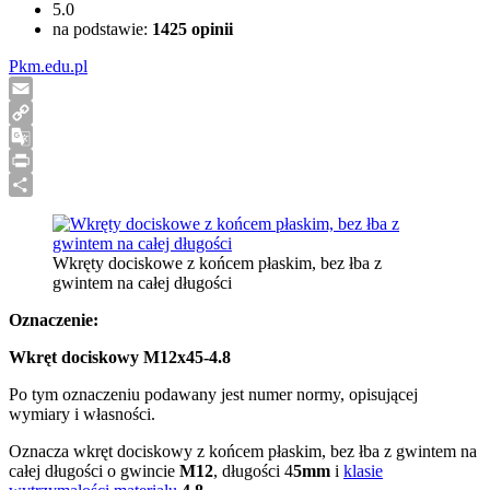
5.0
na podstawie:
1425
opinii
Pkm.edu.pl
Email
Copy
Link
Google
Translate
Print
Share
Wkręty dociskowe z końcem płaskim, bez łba z
gwintem na całej długości
Oznaczenie:
Wkręt dociskowy M12x45-4.8
Po tym oznaczeniu podawany jest numer normy, opisującej
wymiary i własności.
Oznacza wkręt dociskowy z końcem płaskim, bez łba z gwintem na
całej długości o gwincie
M12
, długości 4
5mm
i
klasie