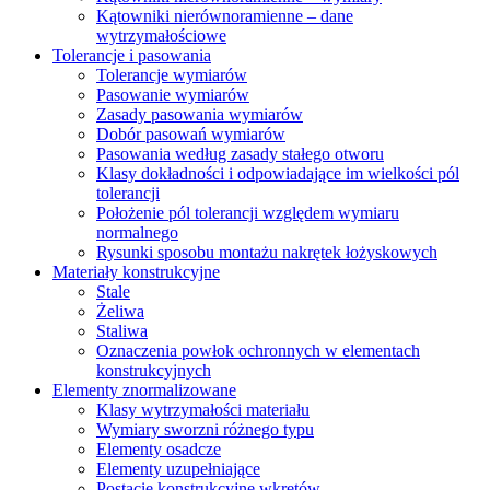
Kątowniki nierównoramienne – dane
wytrzymałościowe
Tolerancje i pasowania
Tolerancje wymiarów
Pasowanie wymiarów
Zasady pasowania wymiarów
Dobór pasowań wymiarów
Pasowania według zasady stałego otworu
Klasy dokładności i odpowiadające im wielkości pól
tolerancji
Położenie pól tolerancji względem wymiaru
normalnego
Rysunki sposobu montażu nakrętek łożyskowych
Materiały konstrukcyjne
Stale
Żeliwa
Staliwa
Oznaczenia powłok ochronnych w elementach
konstrukcyjnych
Elementy znormalizowane
Klasy wytrzymałości materiału
Wymiary sworzni różnego typu
Elementy osadcze
Elementy uzupełniające
Postacie konstrukcyjne wkrętów