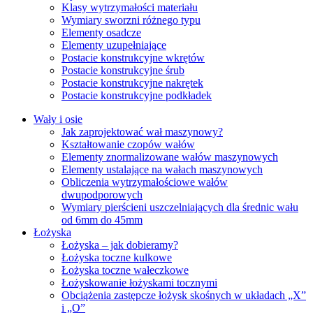
Klasy wytrzymałości materiału
Wymiary sworzni różnego typu
Elementy osadcze
Elementy uzupełniające
Postacie konstrukcyjne wkrętów
Postacie konstrukcyjne śrub
Postacie konstrukcyjne nakrętek
Postacie konstrukcyjne podkładek
Wały i osie
Jak zaprojektować wał maszynowy?
Kształtowanie czopów wałów
Elementy znormalizowane wałów maszynowych
Elementy ustalające na wałach maszynowych
Obliczenia wytrzymałościowe wałów
dwupodporowych
Wymiary pierścieni uszczelniających dla średnic wału
od 6mm do 45mm
Łożyska
Łożyska – jak dobieramy?
Łożyska toczne kulkowe
Łożyska toczne wałeczkowe
Łożyskowanie łożyskami tocznymi
Obciążenia zastępcze łożysk skośnych w układach „X”
i „O”