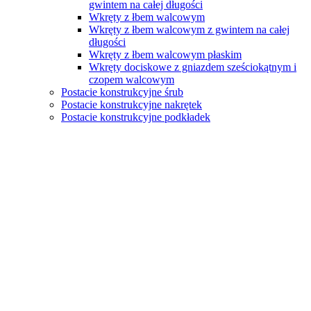
gwintem na całej długości
Wkręty z łbem walcowym
Wkręty z łbem walcowym z gwintem na całej
długości
Wkręty z łbem walcowym płaskim
Wkręty dociskowe z gniazdem sześciokątnym i
czopem walcowym
Postacie konstrukcyjne śrub
Postacie konstrukcyjne nakrętek
Postacie konstrukcyjne podkładek