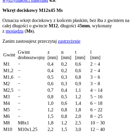
wytrzymałości materiału
4.8
.
Wkręt dociskowy M12x45 Ms
Oznacza wkręt dociskowy z końcem płaskim, bez łba z gwintem na
całej długości o gwincie
M12
, długości 4
5mm
, wykonany
z
mosiądzu
(
Ms
).
Zanim zastosujesz przeczytaj
zastrzeżenie
Gwint
z
n
t
l
Gwint
drobnozwojny
[mm]
[mm]
[mm]
[mm]
M1
−
0,4
0,2
0,6
2 − 4
M1,2
−
0,4
0,2
0,6
2 − 4
M1,6
−
0,5
0,3
0,8
3 − 6
M2
−
0,6
0,3
0,9
3 − 8
M2,5
−
0,7
0,4
1,1
4 − 14
M3
−
0,8
0,5
1,2
5 − 16
M4
−
1,0
0,6
1,4
6 − 18
M5
−
1,2
0,8
1,8
6 − 22
M6
−
1,5
0,8
2,0
8 − 25
M8
M8x1
1,8
1,2
2,5
10 − 30
M10
M10x1,25
2,2
1,5
3,0
12 − 40