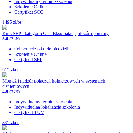
Indywidualny termin szkolenia
Szkolenie Online
Certyfikat SCC
1495
zł/os
Kurs SEP - kategoria G1 - Eksploatacja, dozór i pomiary
5.0
(236)
Od poniedziałku do niedzieli
Szkolenie Online
Certyfikat SEP
615
zł/os
Montaż i nadzór połączeń kołnierzowych w systemach
ciśnieniowych
4.9
(379)
Indywidualny termin szkolenia
Indywidualna lokalizacja szkolenia
Certyfikat TUV
895
zł/os