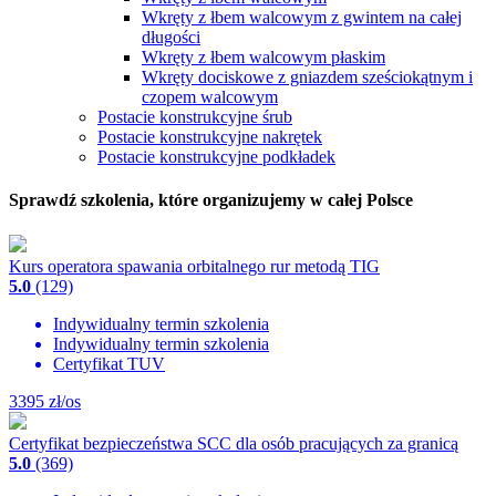
Wkręty z łbem walcowym z gwintem na całej
długości
Wkręty z łbem walcowym płaskim
Wkręty dociskowe z gniazdem sześciokątnym i
czopem walcowym
Postacie konstrukcyjne śrub
Postacie konstrukcyjne nakrętek
Postacie konstrukcyjne podkładek
Sprawdź szkolenia, które organizujemy w całej Polsce
Kurs operatora spawania orbitalnego rur metodą TIG
5.0
(129)
Indywidualny termin szkolenia
Indywidualny termin szkolenia
Certyfikat TUV
3395
zł/os
Certyfikat bezpieczeństwa SCC dla osób pracujących za granicą
5.0
(369)