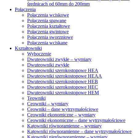
średnicach od 60mm do 200mm
Połączenia
Połączenia wciskowe
Połączenia spawane
Połączenia kształtowe
Połączenia gwintowe
Połączenia sworzniowe
Połączenia wciskane
Kształtowniki
Wyboczenie
Dwuteowniki zwykłe – wymiary
Dwuteowniki zwykłe
Dwuteowniki szerokostopowe HEA
Dwuteowniki szerokostopowe HEAA
Dwuteowniki szerokostopowe HEB
Dwuteowniki szerokostopowe HEC
Dwuteowniki szerokostopowe HEM
Teowniki
Ceowniki – wymiary
Ceowniki – dane wytrzymałościowe
Ceowniki ekonomiczne – wymiary
Ceowniki ekonomiczne – dane wytrzymałościowe
Kątowniki równoramienne – wymiary
Kątowniki równoramienne – dane wytrzymałościowe
Kątowniki nierównoramienne – wymiary