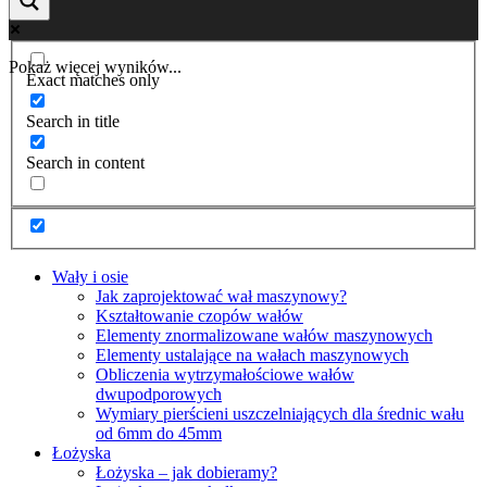
Pokaż więcej wyników...
Exact matches only
Search in title
Search in content
Wały i osie
Jak zaprojektować wał maszynowy?
Kształtowanie czopów wałów
Elementy znormalizowane wałów maszynowych
Elementy ustalające na wałach maszynowych
Obliczenia wytrzymałościowe wałów
dwupodporowych
Wymiary pierścieni uszczelniających dla średnic wału
od 6mm do 45mm
Łożyska
Łożyska – jak dobieramy?