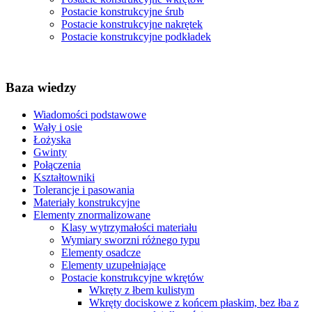
Postacie konstrukcyjne śrub
Postacie konstrukcyjne nakrętek
Postacie konstrukcyjne podkładek
Baza wiedzy
Wiadomości podstawowe
Wały i osie
Łożyska
Gwinty
Połączenia
Kształtowniki
Tolerancje i pasowania
Materiały konstrukcyjne
Elementy znormalizowane
Klasy wytrzymałości materiału
Wymiary sworzni różnego typu
Elementy osadcze
Elementy uzupełniające
Postacie konstrukcyjne wkrętów
Wkręty z łbem kulistym
Wkręty dociskowe z końcem płaskim, bez łba z