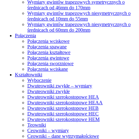
Wymiary gwintów trapezowych symetrycznych o
średnicach od 46mm do 170mm
Wymiary gwintów trapezowych niesymetrycznych o
średnicach od 10mm do 55mm
Wymiary gwintów trapezowych niesymetrycznych o
średnicach od 60mm do 200mm
Połączenia
Połączenia wciskowe
Połączenia spawane
Połączenia kształtowe
Połączenia gwintowe
Połączenia sworzniowe
Połączenia wciskane
Kształtowniki
Wyboczenie
Dwuteowniki zwykłe – wymiary
Dwuteowniki zwykłe
Dwuteowniki szerokostopowe HEA
Dwuteowniki szerokostopowe HEAA
Dwuteowniki szerokostopowe HEB
Dwuteowniki szerokostopowe HEC
Dwuteowniki szerokostopowe HEM
Teowniki
Ceowniki – wymiary
Ceowniki – dane wytrzymałościowe