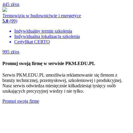
445
zł/os
Termowizja w budownictwie i energetyce
5.0
(99)
Indywidualny termin szkolenia
Indywidualna lokalizacja szkolenia
Certyfikat CERTO
995
zł/os
Promuj swoją firmę w serwisie PKM.EDU.PL
Serwis PKM.EDU.PL umożliwia reklamowanie się firmom z
branży technicznej, przemysłowej, szkoleniowej i produkcyjnej.
Nasz serwis odwiedza miesięcznie kilkadziesiąt tysięcy osób
szukających precyzyjnej wiedzy i nie tylko.
Promuj swoją firmę