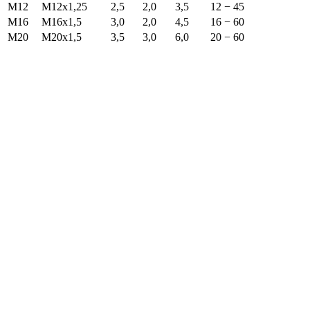
M12
M12x1,25
2,5
2,0
3,5
12 − 45
M16
M16x1,5
3,0
2,0
4,5
16 − 60
M20
M20x1,5
3,5
3,0
6,0
20 − 60