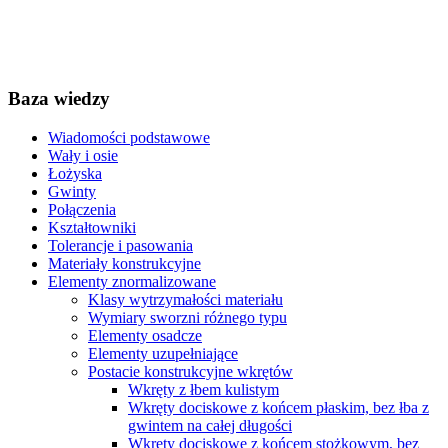
Baza wiedzy
Wiadomości podstawowe
Wały i osie
Łożyska
Gwinty
Połączenia
Kształtowniki
Tolerancje i pasowania
Materiały konstrukcyjne
Elementy znormalizowane
Klasy wytrzymałości materiału
Wymiary sworzni różnego typu
Elementy osadcze
Elementy uzupełniające
Postacie konstrukcyjne wkrętów
Wkręty z łbem kulistym
Wkręty dociskowe z końcem płaskim, bez łba z
gwintem na całej długości
Wkręty dociskowe z końcem stożkowym, bez