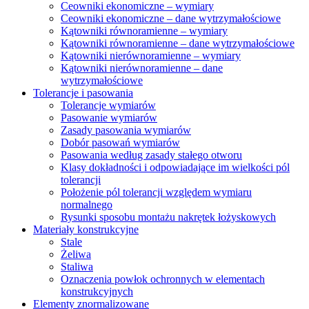
Ceowniki ekonomiczne – wymiary
Ceowniki ekonomiczne – dane wytrzymałościowe
Kątowniki równoramienne – wymiary
Kątowniki równoramienne – dane wytrzymałościowe
Kątowniki nierównoramienne – wymiary
Kątowniki nierównoramienne – dane
wytrzymałościowe
Tolerancje i pasowania
Tolerancje wymiarów
Pasowanie wymiarów
Zasady pasowania wymiarów
Dobór pasowań wymiarów
Pasowania według zasady stałego otworu
Klasy dokładności i odpowiadające im wielkości pól
tolerancji
Położenie pól tolerancji względem wymiaru
normalnego
Rysunki sposobu montażu nakrętek łożyskowych
Materiały konstrukcyjne
Stale
Żeliwa
Staliwa
Oznaczenia powłok ochronnych w elementach
konstrukcyjnych
Elementy znormalizowane