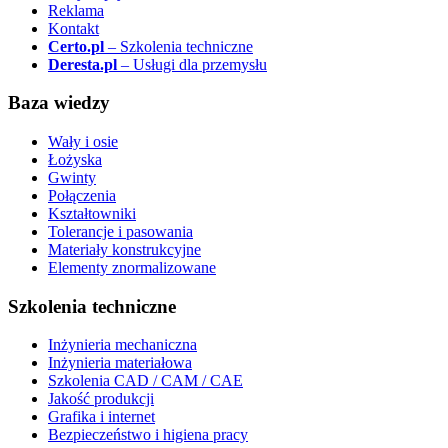
Reklama
Kontakt
Certo.pl
– Szkolenia techniczne
Deresta.pl
– Usługi dla przemysłu
Baza wiedzy
Wały i osie
Łożyska
Gwinty
Połączenia
Kształtowniki
Tolerancje i pasowania
Materiały konstrukcyjne
Elementy znormalizowane
Szkolenia techniczne
Inżynieria mechaniczna
Inżynieria materiałowa
Szkolenia CAD / CAM / CAE
Jakość produkcji
Grafika i internet
Bezpieczeństwo i higiena pracy