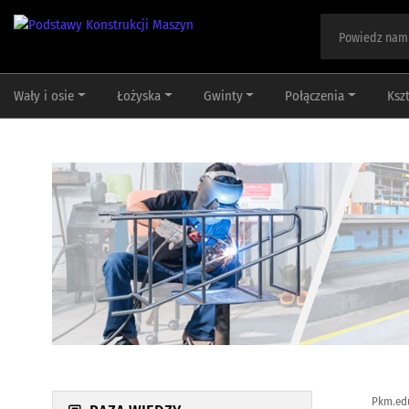
Wały i osie
Łożyska
Gwinty
Połączenia
Ksz
Pkm.ed