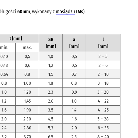
 długości
60mm
, wykonany z
mosiądzu
(
Ms
).
t [mm]
SR
a
l
[mm]
[mm]
[mm]
min.
max.
0,40
0,5
1,0
0,5
2 − 5
0,48
0,6
1,2
0,5
2 − 6
0,64
0,8
1,5
0,7
2 − 10
0,8
1,00
1,8
0,8
3 − 18
1,0
1,20
2,3
0,9
3 − 20
1,2
1,45
2,8
1,0
4 − 22
1,6
1,90
3,5
1,4
4 − 25
2,0
2,30
4,5
1,6
5 − 28
2,4
2,80
5,3
2,0
6 − 35
3,2
3,70
6,5
2,5
8 − 40