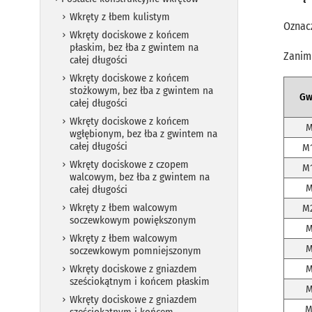
Wkręty z łbem kulistym
Oznacz
Wkręty dociskowe z końcem
płaskim, bez łba z gwintem na
Zanim
całej długości
Wkręty dociskowe z końcem
stożkowym, bez łba z gwintem na
Gw
całej długości
Wkręty dociskowe z końcem
M
wgłębionym, bez łba z gwintem na
całej długości
M1
Wkręty dociskowe z czopem
M1
walcowym, bez łba z gwintem na
M
całej długości
Wkręty z łbem walcowym
M2
soczewkowym powiększonym
M
Wkręty z łbem walcowym
M
soczewkowym pomniejszonym
Wkręty dociskowe z gniazdem
M
sześciokątnym i końcem płaskim
M
Wkręty dociskowe z gniazdem
M