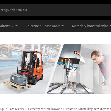
tałtowniki
Tolerancje i pasowania
Materiały konstrukcyjne
u.pl
Baza wiedzy
Elementy znormalizowane
Postacie konstrukcyjne wkrętów