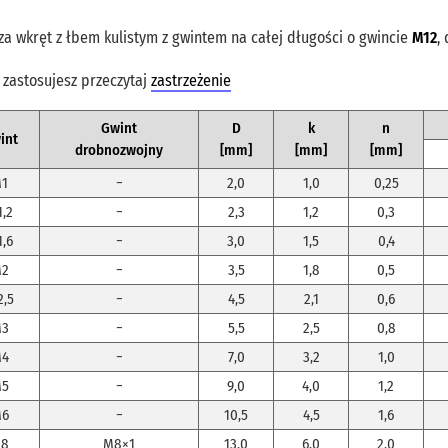
a wkręt z łbem kulistym z gwintem na całej długości o gwincie
M12
,
 zastosujesz przeczytaj
zastrzeżenie
Gwint
D
k
n
int
drobnozwojny
[mm]
[mm]
[mm]
1
−
2,0
1,0
0,25
,2
−
2,3
1,2
0,3
,6
−
3,0
1,5
0,4
2
−
3,5
1,8
0,5
,5
−
4,5
2,1
0,6
3
−
5,5
2,5
0,8
4
−
7,0
3,2
1,0
5
−
9,0
4,0
1,2
6
−
10,5
4,5
1,6
8
M8×1
13,0
6,0
2,0