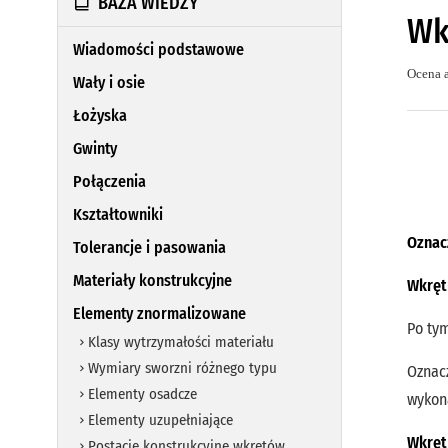
BAZA WIEDZY
Wk
Wiadomości podstawowe
Ocena a
Wały i osie
Łożyska
Gwinty
Połączenia
Kształtowniki
Oznac
Tolerancje i pasowania
Materiały konstrukcyjne
Wkręt
Elementy znormalizowane
Po tym
Klasy wytrzymałości materiału
Wymiary sworzni różnego typu
Oznacz
Elementy osadcze
wykon
Elementy uzupełniające
Wkręt
Postacie konstrukcyjne wkrętów