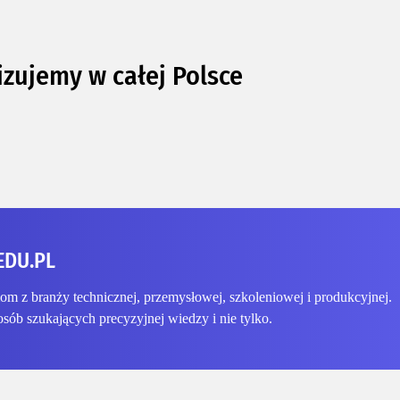
izujemy w całej Polsce
EDU.PL
 z branży technicznej, przemysłowej, szkoleniowej i produkcyjnej.
osób szukających precyzyjnej wiedzy i nie tylko.