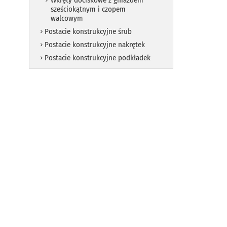
Wkręty dociskowe z gniazdem
sześciokątnym i czopem
walcowym
Postacie konstrukcyjne śrub
Postacie konstrukcyjne nakrętek
Postacie konstrukcyjne podkładek