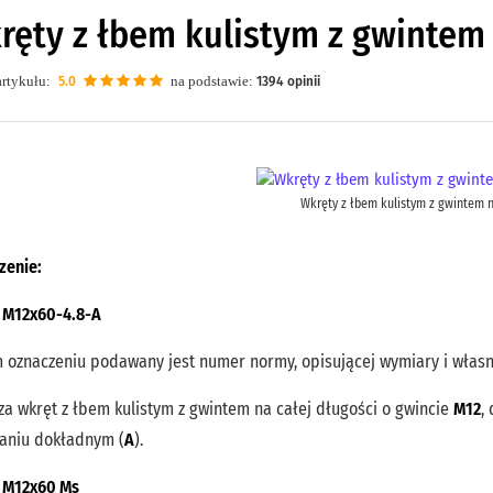
ręty z łbem kulistym z gwintem 
rtykułu:
5.0
na podstawie:
1394
opinii
Wkręty z łbem kulistym z gwintem n
zenie:
 M12x60-4.8-A
 oznaczeniu podawany jest numer normy, opisującej wymiary i własn
a wkręt z łbem kulistym z gwintem na całej długości o gwincie
M12
,
aniu dokładnym (
A
).
 M12x60 Ms