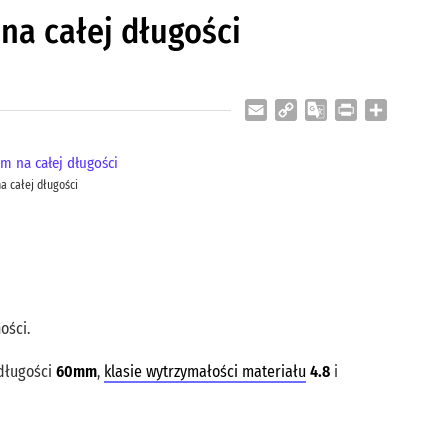
na całej długości
Email
Copy
Google
Print
Share
Link
Translate
a całej długości
ości.
 długości
60mm
,
klasie wytrzymałości materiału
4.8
i