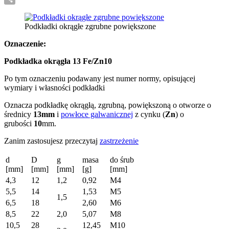
Share
Podkładki okrągłe zgrubne powiększone
Oznaczenie:
Podkładka okrągła 13 Fe/Zn10
Po tym oznaczeniu podawany jest numer normy, opisującej
wymiary i własności podkładki
Oznacza podkładkę okrągłą, zgrubną, powiększoną o otworze o
średnicy
13mm
i
powłoce galwanicznej
z cynku (
Zn
) o
grubości
10
mm.
Zanim zastosujesz przeczytaj
zastrzeżenie
d
D
g
masa
do śrub
[mm]
[mm]
[mm]
[g]
[mm]
4,3
12
1,2
0,92
M4
5,5
14
1,53
M5
1,5
6,5
18
2,60
M6
8,5
22
2,0
5,07
M8
10,5
28
12,45
M10