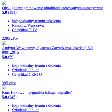
Obsługa i programowanie obrabiarek sterowanych numerycznie
5.0
(181)
Indywidualny termin szkolenia
Rzeszów/Warszawa
Certyfikat TUV
2295
zł/os
Audytor Wewnętrzny Systemu Zarządzania Jakością ISO
9001:2015
5.0
(59)
Indywidualny termin szkolenia
Szkolenie Online
Certyfikat CERTO
395
zł/os
Kurs Hakowy – sygnalista (slinger signaller)
5.0
(245)
Indywidualny termin szkolenia
Szkolenie Online