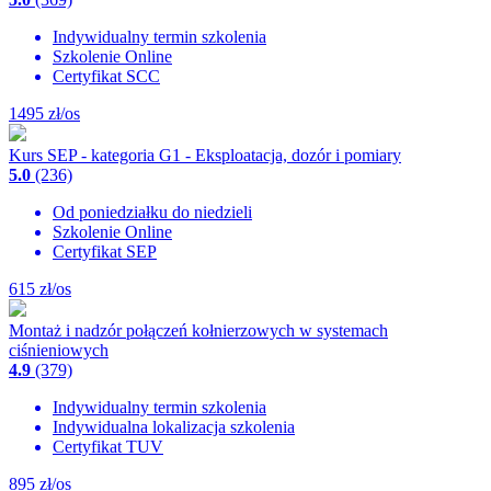
Indywidualny termin szkolenia
Szkolenie Online
Certyfikat SCC
1495
zł/os
Kurs SEP - kategoria G1 - Eksploatacja, dozór i pomiary
5.0
(236)
Od poniedziałku do niedzieli
Szkolenie Online
Certyfikat SEP
615
zł/os
Montaż i nadzór połączeń kołnierzowych w systemach
ciśnieniowych
4.9
(379)
Indywidualny termin szkolenia
Indywidualna lokalizacja szkolenia
Certyfikat TUV
895
zł/os