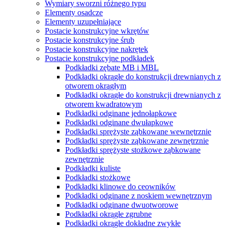
Wymiary sworzni różnego typu
Elementy osadcze
Elementy uzupełniające
Postacie konstrukcyjne wkrętów
Postacie konstrukcyjne śrub
Postacie konstrukcyjne nakrętek
Postacie konstrukcyjne podkładek
Podkładki zębate MB i MBL
Podkładki okrągłe do konstrukcji drewnianych z
otworem okrągłym
Podkładki okrągłe do konstrukcji drewnianych z
otworem kwadratowym
Podkładki odginane jednołapkowe
Podkładki odginane dwułapkowe
Podkładki sprężyste ząbkowane wewnętrznie
Podkładki sprężyste ząbkowane zewnętrznie
Podkładki sprężyste stożkowe ząbkowane
zewnętrznie
Podkładki kuliste
Podkładki stożkowe
Podkładki klinowe do ceowników
Podkładki odginane z noskiem wewnętrznym
Podkładki odginane dwuotworowe
Podkładki okrągłe zgrubne
Podkładki okrągłe dokładne zwykłe