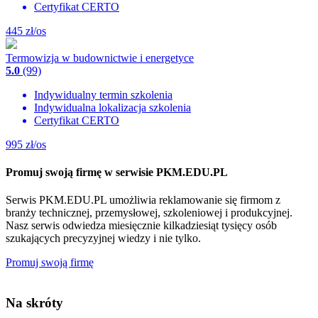
Certyfikat CERTO
445
zł/os
Termowizja w budownictwie i energetyce
5.0
(99)
Indywidualny termin szkolenia
Indywidualna lokalizacja szkolenia
Certyfikat CERTO
995
zł/os
Promuj swoją firmę w serwisie PKM.EDU.PL
Serwis PKM.EDU.PL umożliwia reklamowanie się firmom z
branży technicznej, przemysłowej, szkoleniowej i produkcyjnej.
Nasz serwis odwiedza miesięcznie kilkadziesiąt tysięcy osób
szukających precyzyjnej wiedzy i nie tylko.
Promuj swoją firmę
Na skróty