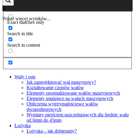
Pokaż więcej wyników...
Exact matches only
Search in title
Search in content
Wały i osie
Jak zaprojektować wał maszynowy?
Kształtowanie czopów wałów
Elementy znormalizowane wałów maszynowych
Elementy ustalające na wałach maszynowych
Obliczenia wytrzymałościowe wałów
dwupodporowych
Wymiary pierścieni uszczelniających dla średnic wału
od 6mm do 45mm
Łożyska
Łożyska – jak dobieramy?