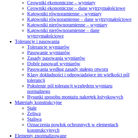
Ceowniki ekonomiczne – wymiary
Ceowniki ekonomiczne – dane wytrzymałościowe
Kątowniki równoramienne – wymiary
Kątowniki równoramienne – dane wytrzymałościowe
Kątowniki nierównoramienne – wymiary
Kątowniki nierównoramienne – dane
wytrzymałościowe
Tolerancje i pasowania
Tolerancje wymiarów
Pasowanie wymiarów
Zasady pasowania wymiarów
Dobór pasowań wymiarów
Pasowania według zasady stałego otworu
Klasy dokładności i odpowiadające im wielkości pól
tolerancji
Położenie pól tolerancji względem wymiaru
normalnego
Rysunki sposobu montażu nakrętek łożyskowych
Materiały konstrukcyjne
Stale
Żeliwa
Staliwa
Oznaczenia powłok ochronnych w elementach
konstrukcyjnych
Elementy znormalizowane