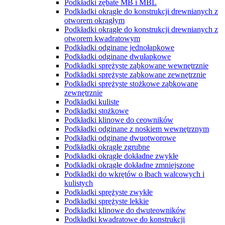
Podkładki zębate MB i MBL
Podkładki okrągłe do konstrukcji drewnianych z
otworem okrągłym
Podkładki okrągłe do konstrukcji drewnianych z
otworem kwadratowym
Podkładki odginane jednołapkowe
Podkładki odginane dwułapkowe
Podkładki sprężyste ząbkowane wewnętrznie
Podkładki sprężyste ząbkowane zewnętrznie
Podkładki sprężyste stożkowe ząbkowane
zewnętrznie
Podkładki kuliste
Podkładki stożkowe
Podkładki klinowe do ceowników
Podkładki odginane z noskiem wewnętrznym
Podkładki odginane dwuotworowe
Podkładki okrągłe zgrubne
Podkładki okrągłe dokładne zwykłe
Podkładki okrągłe dokładne zmniejszone
Podkładki do wkrętów o łbach walcowych i
kulistych
Podkładki sprężyste zwykłe
Podkładki sprężyste lekkie
Podkładki klinowe do dwuteowników
Podkładki kwadratowe do konstrukcji