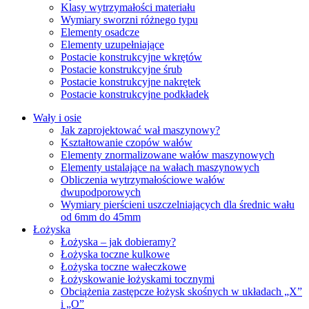
Klasy wytrzymałości materiału
Wymiary sworzni różnego typu
Elementy osadcze
Elementy uzupełniające
Postacie konstrukcyjne wkrętów
Postacie konstrukcyjne śrub
Postacie konstrukcyjne nakrętek
Postacie konstrukcyjne podkładek
Wały i osie
Jak zaprojektować wał maszynowy?
Kształtowanie czopów wałów
Elementy znormalizowane wałów maszynowych
Elementy ustalające na wałach maszynowych
Obliczenia wytrzymałościowe wałów
dwupodporowych
Wymiary pierścieni uszczelniających dla średnic wału
od 6mm do 45mm
Łożyska
Łożyska – jak dobieramy?
Łożyska toczne kulkowe
Łożyska toczne wałeczkowe
Łożyskowanie łożyskami tocznymi
Obciążenia zastępcze łożysk skośnych w układach „X”
i „O”