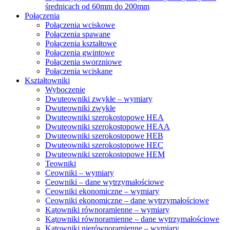
średnicach od 60mm do 200mm
Połączenia
Połączenia wciskowe
Połączenia spawane
Połączenia kształtowe
Połączenia gwintowe
Połączenia sworzniowe
Połączenia wciskane
Kształtowniki
Wyboczenie
Dwuteowniki zwykłe – wymiary
Dwuteowniki zwykłe
Dwuteowniki szerokostopowe HEA
Dwuteowniki szerokostopowe HEAA
Dwuteowniki szerokostopowe HEB
Dwuteowniki szerokostopowe HEC
Dwuteowniki szerokostopowe HEM
Teowniki
Ceowniki – wymiary
Ceowniki – dane wytrzymałościowe
Ceowniki ekonomiczne – wymiary
Ceowniki ekonomiczne – dane wytrzymałościowe
Kątowniki równoramienne – wymiary
Kątowniki równoramienne – dane wytrzymałościowe
Kątowniki nierównoramienne – wymiary