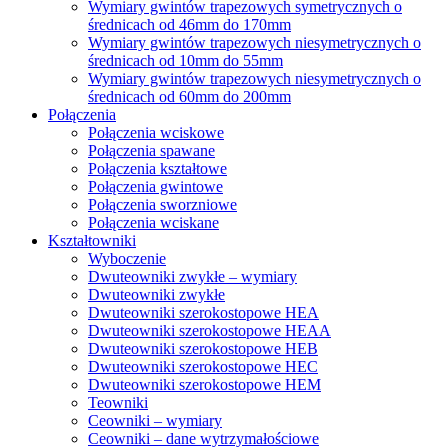
Wymiary gwintów trapezowych symetrycznych o
średnicach od 46mm do 170mm
Wymiary gwintów trapezowych niesymetrycznych o
średnicach od 10mm do 55mm
Wymiary gwintów trapezowych niesymetrycznych o
średnicach od 60mm do 200mm
Połączenia
Połączenia wciskowe
Połączenia spawane
Połączenia kształtowe
Połączenia gwintowe
Połączenia sworzniowe
Połączenia wciskane
Kształtowniki
Wyboczenie
Dwuteowniki zwykłe – wymiary
Dwuteowniki zwykłe
Dwuteowniki szerokostopowe HEA
Dwuteowniki szerokostopowe HEAA
Dwuteowniki szerokostopowe HEB
Dwuteowniki szerokostopowe HEC
Dwuteowniki szerokostopowe HEM
Teowniki
Ceowniki – wymiary
Ceowniki – dane wytrzymałościowe