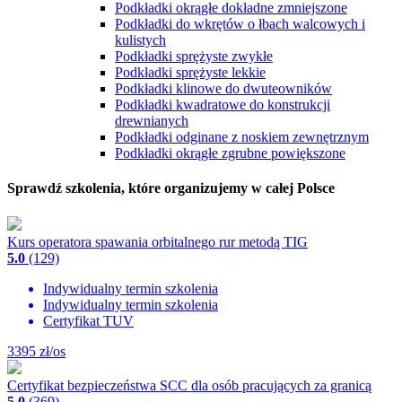
Podkładki okrągłe dokładne zmniejszone
Podkładki do wkrętów o łbach walcowych i
kulistych
Podkładki sprężyste zwykłe
Podkładki sprężyste lekkie
Podkładki klinowe do dwuteowników
Podkładki kwadratowe do konstrukcji
drewnianych
Podkładki odginane z noskiem zewnętrznym
Podkładki okrągłe zgrubne powiększone
Sprawdź szkolenia, które organizujemy w całej Polsce
Kurs operatora spawania orbitalnego rur metodą TIG
5.0
(129)
Indywidualny termin szkolenia
Indywidualny termin szkolenia
Certyfikat TUV
3395
zł/os
Certyfikat bezpieczeństwa SCC dla osób pracujących za granicą
5.0
(369)