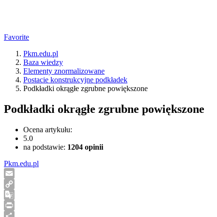
Favorite
Pkm.edu.pl
Baza wiedzy
Elementy znormalizowane
Postacie konstrukcyjne podkładek
Podkładki okrągłe zgrubne powiększone
Podkładki okrągłe zgrubne powiększone
Ocena artykułu:
5.0
na podstawie:
1204
opinii
Pkm.edu.pl
Email
Copy
Link
Google
Translate
Print