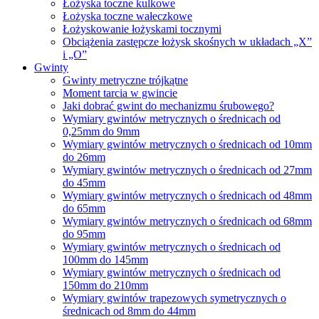
Łożyska toczne kulkowe
Łożyska toczne wałeczkowe
Łożyskowanie łożyskami tocznymi
Obciążenia zastępcze łożysk skośnych w układach „X”
i „O”
Gwinty
Gwinty metryczne trójkątne
Moment tarcia w gwincie
Jaki dobrać gwint do mechanizmu śrubowego?
Wymiary gwintów metrycznych o średnicach od
0,25mm do 9mm
Wymiary gwintów metrycznych o średnicach od 10mm
do 26mm
Wymiary gwintów metrycznych o średnicach od 27mm
do 45mm
Wymiary gwintów metrycznych o średnicach od 48mm
do 65mm
Wymiary gwintów metrycznych o średnicach od 68mm
do 95mm
Wymiary gwintów metrycznych o średnicach od
100mm do 145mm
Wymiary gwintów metrycznych o średnicach od
150mm do 210mm
Wymiary gwintów trapezowych symetrycznych o
średnicach od 8mm do 44mm