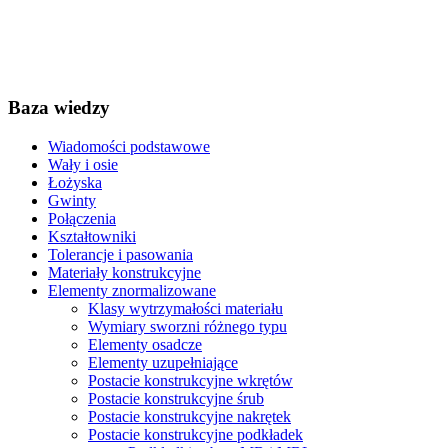
Baza wiedzy
Wiadomości podstawowe
Wały i osie
Łożyska
Gwinty
Połączenia
Kształtowniki
Tolerancje i pasowania
Materiały konstrukcyjne
Elementy znormalizowane
Klasy wytrzymałości materiału
Wymiary sworzni różnego typu
Elementy osadcze
Elementy uzupełniające
Postacie konstrukcyjne wkrętów
Postacie konstrukcyjne śrub
Postacie konstrukcyjne nakrętek
Postacie konstrukcyjne podkładek