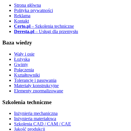
Strona główna
Polityka prywatności
Reklama
Kontakt
Certo.pl
– Szkolenia techniczne
Deresta.pl
– Usługi dla przemysłu
Baza wiedzy
Wały i osie
Łożyska
Gwinty
Połączenia
Kształtowniki
Tolerancje i pasowania
Materiały konstrukcyjne
Elementy znormalizowane
Szkolenia techniczne
Inżynieria mechaniczna
Inżynieria materiałowa
Szkolenia CAD / CAM / CAE
Jakość produkcji