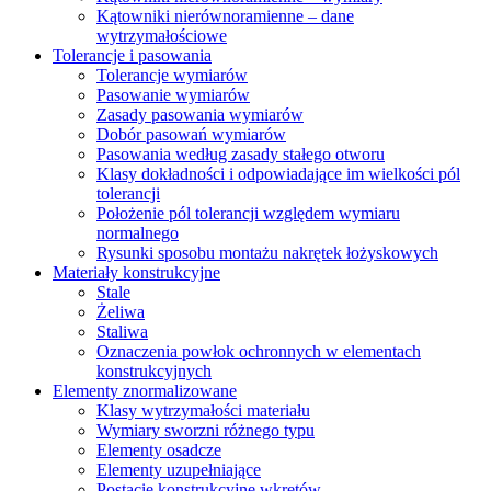
Kątowniki nierównoramienne – dane
wytrzymałościowe
Tolerancje i pasowania
Tolerancje wymiarów
Pasowanie wymiarów
Zasady pasowania wymiarów
Dobór pasowań wymiarów
Pasowania według zasady stałego otworu
Klasy dokładności i odpowiadające im wielkości pól
tolerancji
Położenie pól tolerancji względem wymiaru
normalnego
Rysunki sposobu montażu nakrętek łożyskowych
Materiały konstrukcyjne
Stale
Żeliwa
Staliwa
Oznaczenia powłok ochronnych w elementach
konstrukcyjnych
Elementy znormalizowane
Klasy wytrzymałości materiału
Wymiary sworzni różnego typu
Elementy osadcze
Elementy uzupełniające
Postacie konstrukcyjne wkrętów