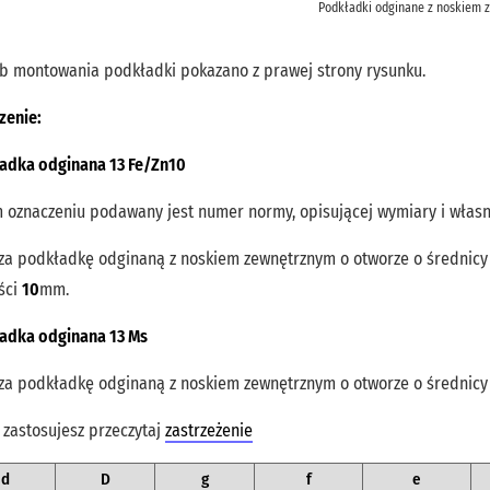
Podkładki odginane z noskiem 
b montowania podkładki pokazano z prawej strony rysunku.
zenie:
adka odginana 13 Fe/Zn10
m oznaczeniu podawany jest numer normy, opisującej wymiary i włas
za podkładkę odginaną z noskiem zewnętrznym o otworze o średnic
ści
10
mm.
adka odginana 13 Ms
za podkładkę odginaną z noskiem zewnętrznym o otworze o średnic
 zastosujesz przeczytaj
zastrzeżenie
d
D
g
f
e