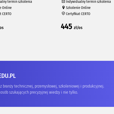
alny termin szkolenia
Indywidualny termin szkolenia
e Online
Szkolenie Online
at CERTO
Certyfikat CERTO
445
/os
zł/os
EDU.PL
 branży technicznej, przemysłowej, szkoleniowej i produkcyjnej.
osób szukających precyzyjnej wiedzy i nie tylko.