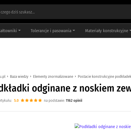
tałtowniki
Tolerancje i pasowania
Materiały konstrukcyjne
u.pl
Baza wiedzy
Elementy znormalizowane
Postacie konstrukcyjne podkłade
dkładki odginane z noskiem ze
rtykułu:
5.0
na podstawie:
1162
opinii