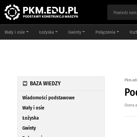
Wały i osie
Łożyska
Gwinty
Połączenia
Ksz
Pkm.ed
BAZA WIEDZY
Po
Wiadomości podstawowe
Ocena a
Wały i osie
Łożyska
Gwinty