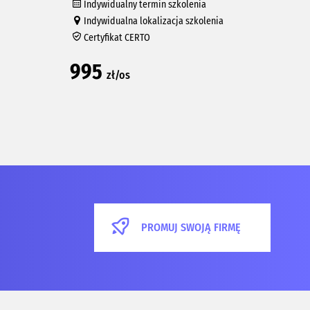
Indywidualny termin szkolenia
In
Indywidualna lokalizacja szkolenia
In
Certyfikat CERTO
Ce
995
33
zł/os
PROMUJ SWOJĄ FIRMĘ