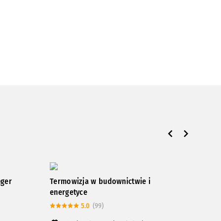
nger
Termowizja w budownictwie i
Kurs
energetyce
rur 
5.0
(99)