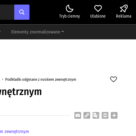
Tryb ciemny
Ulubione
Reklama
Elementy znormalizowane
k
Podkładki odginane z noskiem zewnętrznym
wnętrznym
Email
Copy
Google
Print
Share
Link
Translate