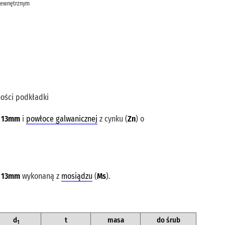
zewnętrznym
ności podkładki
y
13mm
i
powłoce galwanicznej
z cynku (
Zn
) o
y
13mm
wykonaną z
mosiądzu
(
Ms
).
d
t
masa
do śrub
1