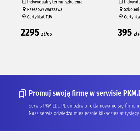
Indywidualny termin szkolenia
Indywidu
Rzeszów/Warszawa
Szkoleni
Certyfikat TUV
Certyfik
2295
395
zł/os
zł
Promuj swoją firmę w serwisie PKM.
Serwis PKM.EDU.PL umożliwia reklamowanie się firmom z
Nasz serwis odwiedza miesięcznie kilkadziesiąt tysięcy 