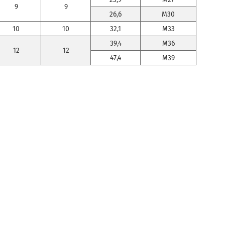
9
9
26,6
M30
10
10
32,1
M33
39,4
M36
12
12
47,4
M39