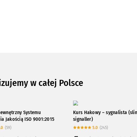
izujemy w całej Polsce
ewnętrzny Systemu
Kurs Hakowy – sygnalista (sli
ia Jakością ISO 9001:2015
signaller)
.0
(59)
5.0
(245)