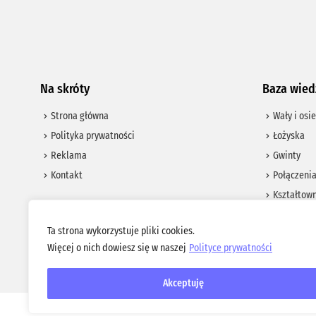
Na skróty
Baza wied
Strona główna
Wały i osie
Polityka prywatności
Łożyska
Reklama
Gwinty
Kontakt
Połączeni
Kształtown
Certo.pl
– Szkolenia techniczne
Tolerancje
Ta strona wykorzystuje pliki cookies.
Deresta.pl
– Usługi dla przemysłu
Materiały 
Więcej o nich dowiesz się w naszej
Polityce prywatności
Elementy 
Akceptuję