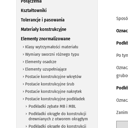
Połączenia
Kształtowniki
Sposó
Tolerancje i pasowania
Materiały konstrukcyjne
Oznac
Elementy znormalizowane
Podkł
Klasy wytrzymałości materiału
Wymiary sworzni różnego typu
Po ty
Elementy osadcze
Oznac
Elementy uzupełniające
grubo
Postacie konstrukcyjne wkrętów
Postacie konstrukcyjne śrub
Podkł
Postacie konstrukcyjne nakrętek
Postacie konstrukcyjne podkładek
Oznac
Podkładki zębate MB i MBL
Zanim
Podkładki okrągłe do konstrukcji
drewnianych z otworem okrągłym
Podkładki okrągłe do konstrukcji