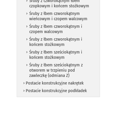
Śruby z czworokątnym łbem
czopkowym i końcem stożkowym
Śruby z łbem czworokątnym
wieńcowym i czopem walcowym
Śruby z łbem czworokątnym i
czopem walcowym
Śruby z łbem czworokątnym i
końcem stożkowym
Śruby z łbem sześciokątnym i
końcem stożkowym
Śruby z łbem sześciokątnym z
otworem w trzpieniu pod
zawleczkę (odmiana Z)
Postacie konstrukcyjne nakrętek
Postacie konstrukcyjne podkładek