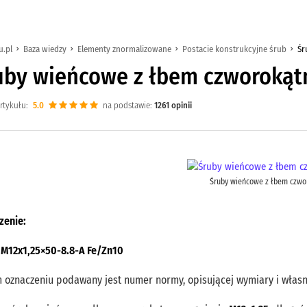
u.pl
Baza wiedzy
Elementy znormalizowane
Postacie konstrukcyjne śrub
Śr
uby wieńcowe z łbem czworoką
rtykułu:
5.0
na podstawie:
1261
opinii
Śruby wieńcowe z łbem czw
zenie:
 M12x1,25×50-8.8-A Fe/Zn10
 oznaczeniu podawany jest numer normy, opisującej wymiary i własn