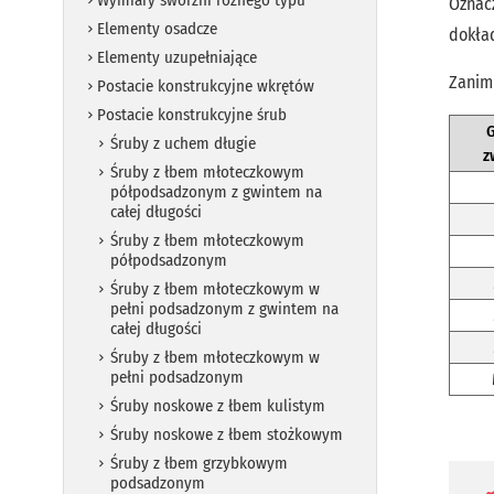
Wymiary sworzni różnego typu
Oznac
Elementy osadcze
dokła
Elementy uzupełniające
Zanim
Postacie konstrukcyjne wkrętów
Postacie konstrukcyjne śrub
Śruby z uchem długie
z
Śruby z łbem młoteczkowym
półpodsadzonym z gwintem na
całej długości
Śruby z łbem młoteczkowym
półpodsadzonym
Śruby z łbem młoteczkowym w
pełni podsadzonym z gwintem na
całej długości
Śruby z łbem młoteczkowym w
pełni podsadzonym
Śruby noskowe z łbem kulistym
Śruby noskowe z łbem stożkowym
Śruby z łbem grzybkowym
podsadzonym