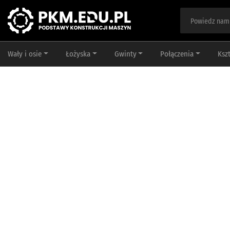
Wały i osie
Łożyska
Gwinty
Połączenia
Ksz