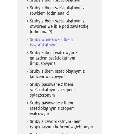
Śruby z łbem sześciokątnym
Śruby z łbem sześciokątnym z
rowkiem (odmiana R)
Śruby z łbem sześciokątnym z
otworem we łbie pod zawleczkę
(odmiana P)
Śruby wieńcowe z łbem
czworokątnym
Śruby z łbem walcowym z
gniazdem sześciokątnym
(imbusowym)
Śruby z łbem sześciokątnym z
końcem walcowym
Śruby pasowane z łbem
sześciokątnym z czopem
spłaszczonym
Śruby pasowane z łbem
sześciokątnym z czopem
walcowym
Śruby z czworokątnym łbem
czopkowym i końcem wgłębionym