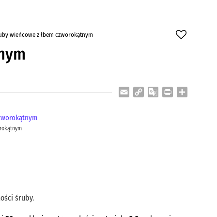
uby wieńcowe z łbem czworokątnym
tnym
Email
Copy
Google
Print
Share
Link
Translate
orokątnym
ości śruby.