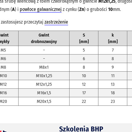
za śrubę wieńcową z łbem czworokątnym o gwincie
M12x1,25
, długoś
dnym (
A
) i
powłoce galwanicznej
z cynku (
Zn
) o grubości
10
mm.
 zastosujesz przeczytaj
zastrzeżenie
Gwint
Gwint
S
k
wykły
drobnozwojny
[mm]
[mm]
M5
−
5
7
M6
−
6
8
M8
M8x1
8
9
M10
M10x1,25
10
11
M12
M12x1,25
12
13
M16
M16x1,5
17
18
M20
M20x1,5
22
23