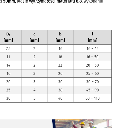
ci
50mm,
klasie wytrzymałości materiału
8.8
, wykonaniu
D
c
b
l
1
[mm]
[mm]
[mm]
[mm]
7,5
2
16
16 − 45
11
2
18
16 − 50
14
2
22
20 − 50
16
3
26
25 − 60
20
3
30
30 − 70
25
4
38
45 − 90
30
5
46
60 − 110