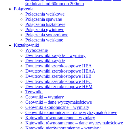
średnicach od 60mm do 200mm
Połączenia
Połączenia wciskowe
Połączenia spawane
Połączenia kształtowe
Połączenia gwintowe
Połączenia sworzniowe
Połączenia wciskane
Kształtowniki
Wyboczenie
Dwuteowniki zwykłe – wymiary
Dwuteowniki zwykłe
Dwuteowniki szerokostopowe HEA
Dwuteowniki szerokostopowe HEAA
Dwuteowniki szerokostopowe HEB
Dwuteowniki szerokostopowe HEC
Dwuteowniki szerokostopowe HEM
Teowniki
Ceowniki – wymiary
Ceowniki – dane wytrzymałościowe
Ceowniki ekonomiczne – wymiary
Ceowniki ekonomiczne – dane wytrzymałościowe
Kątowniki równoramienne – wymiary
Kątowniki równoramienne – dane wytrzymałościowe
Kątowniki nierównoramienne – wymiary