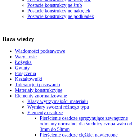
Postacie konstrukcyjne śrub
Postacie konstrukcyjne nakrętek
Postacie konstrukcyjne podkładek
Baza wiedzy
Wiadomości podstawowe
Wały i osie
Łożyska
Gwinty
Połączenia
Kształtowniki
Tolerancje i pasowania
Materiały konstrukcyjne
Elementy znormalizowane
Klasy wytrzymałości materiału
Wymiary sworzni różnego typu
Elementy osadcze
Pierścienie osadcze sprężynujące zewnętrzne
odmiany normalnej dla średnicy czopa wału od
3mm do 58mm
Pierścienie osadcze ciężkie, nawiercone