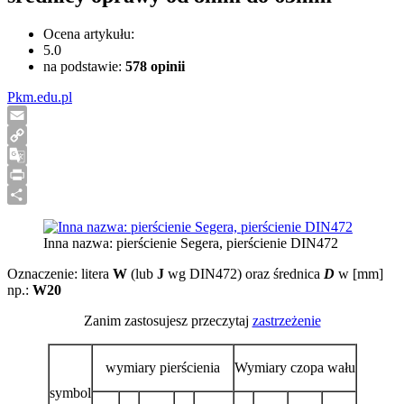
Ocena artykułu:
5.0
na podstawie:
578
opinii
Pkm.edu.pl
Email
Copy
Link
Google
Translate
Print
Share
Inna nazwa: pierścienie Segera, pierścienie DIN472
Oznaczenie: litera
W
(lub
J
wg DIN472) oraz średnica
D
w [mm]
np.:
W20
Zanim zastosujesz przeczytaj
zastrzeżenie
wymiary pierścienia
Wymiary czopa wału
symbol