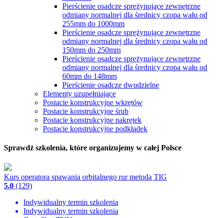
Pierścienie osadcze sprężynujące zewnętrzne
odmiany normalnej dla średnicy czopa wału od
255mm do 1000mm
Pierścienie osadcze sprężynujące zewnętrzne
odmiany normalnej dla średnicy czopa wału od
150mm do 250mm
Pierścienie osadcze sprężynujące zewnętrzne
odmiany normalnej dla średnicy czopa wału od
60mm do 148mm
Pierścienie osadcze dwudzielne
Elementy uzupełniające
Postacie konstrukcyjne wkrętów
Postacie konstrukcyjne śrub
Postacie konstrukcyjne nakrętek
Postacie konstrukcyjne podkładek
Sprawdź szkolenia, które organizujemy w całej Polsce
Kurs operatora spawania orbitalnego rur metodą TIG
5.0
(129)
Indywidualny termin szkolenia
Indywidualny termin szkolenia