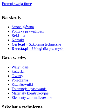
Promuj swoją firmę
Na skróty
Strona główna
Polityka prywatności
Reklama
Kontakt
Certo.pl
– Szkolenia techniczne
Deresta.pl
– Usługi dla przemysłu
Baza wiedzy
Wały i osie
Łożyska
Gwinty
Połączenia
Kształtowniki
Tolerancje i pasowania
Materiały konstrukcyjne
Elementy znormalizowane
Szkolenia techniczne