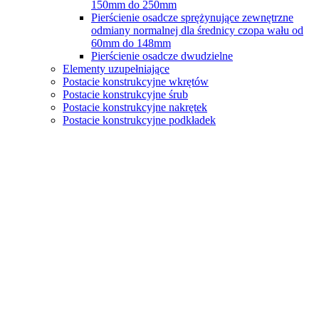
150mm do 250mm
Pierścienie osadcze sprężynujące zewnętrzne
odmiany normalnej dla średnicy czopa wału od
60mm do 148mm
Pierścienie osadcze dwudzielne
Elementy uzupełniające
Postacie konstrukcyjne wkrętów
Postacie konstrukcyjne śrub
Postacie konstrukcyjne nakrętek
Postacie konstrukcyjne podkładek