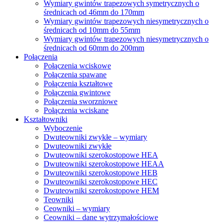
Wymiary gwintów trapezowych symetrycznych o
średnicach od 46mm do 170mm
Wymiary gwintów trapezowych niesymetrycznych o
średnicach od 10mm do 55mm
Wymiary gwintów trapezowych niesymetrycznych o
średnicach od 60mm do 200mm
Połączenia
Połączenia wciskowe
Połączenia spawane
Połączenia kształtowe
Połączenia gwintowe
Połączenia sworzniowe
Połączenia wciskane
Kształtowniki
Wyboczenie
Dwuteowniki zwykłe – wymiary
Dwuteowniki zwykłe
Dwuteowniki szerokostopowe HEA
Dwuteowniki szerokostopowe HEAA
Dwuteowniki szerokostopowe HEB
Dwuteowniki szerokostopowe HEC
Dwuteowniki szerokostopowe HEM
Teowniki
Ceowniki – wymiary
Ceowniki – dane wytrzymałościowe