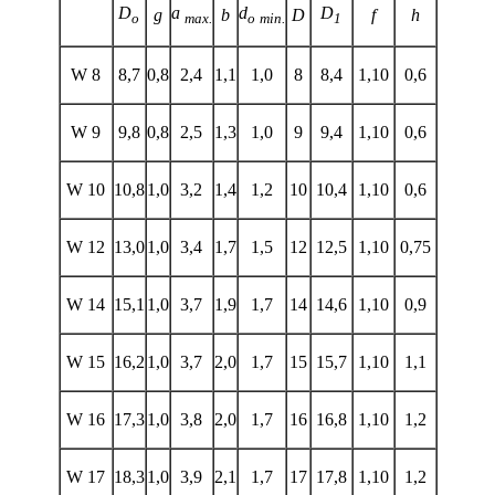
D
a
d
D
g
b
D
f
h
o
max.
o
min.
1
W 8
8,7
0,8
2,4
1,1
1,0
8
8,4
1,10
0,6
W 9
9,8
0,8
2,5
1,3
1,0
9
9,4
1,10
0,6
W 10
10,8
1,0
3,2
1,4
1,2
10
10,4
1,10
0,6
W 12
13,0
1,0
3,4
1,7
1,5
12
12,5
1,10
0,75
W 14
15,1
1,0
3,7
1,9
1,7
14
14,6
1,10
0,9
W 15
16,2
1,0
3,7
2,0
1,7
15
15,7
1,10
1,1
W 16
17,3
1,0
3,8
2,0
1,7
16
16,8
1,10
1,2
W 17
18,3
1,0
3,9
2,1
1,7
17
17,8
1,10
1,2