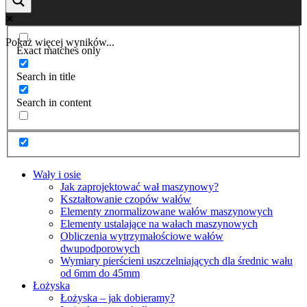
Pokaż więcej wyników...
Exact matches only
Search in title
Search in content
Wały i osie
Jak zaprojektować wał maszynowy?
Kształtowanie czopów wałów
Elementy znormalizowane wałów maszynowych
Elementy ustalające na wałach maszynowych
Obliczenia wytrzymałościowe wałów
dwupodporowych
Wymiary pierścieni uszczelniających dla średnic wału
od 6mm do 45mm
Łożyska
Łożyska – jak dobieramy?