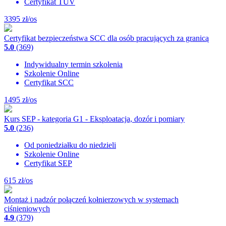
Certyfikat TUV
3395
zł/os
Certyfikat bezpieczeństwa SCC dla osób pracujących za granicą
5.0
(369)
Indywidualny termin szkolenia
Szkolenie Online
Certyfikat SCC
1495
zł/os
Kurs SEP - kategoria G1 - Eksploatacja, dozór i pomiary
5.0
(236)
Od poniedziałku do niedzieli
Szkolenie Online
Certyfikat SEP
615
zł/os
Montaż i nadzór połączeń kołnierzowych w systemach
ciśnieniowych
4.9
(379)