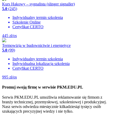
Kurs Hakowy – sygnalista (slinger signaller)
5.0
(245)
Indywidualny termin szkolenia
Szkolenie Online
Certyfikat CERTO
445
zł/os
Termowizja w budownictwie i energetyce
5.0
(99)
Indywidualny termin szkolenia
Indywidualna lokalizacja szkolenia
Certyfikat CERTO
995
zł/os
Promuj swoją firmę w serwisie PKM.EDU.PL
Serwis PKM.EDU.PL umożliwia reklamowanie się firmom z
branży technicznej, przemysłowej, szkoleniowej i produkcyjnej.
Nasz serwis odwiedza miesięcznie kilkadziesiąt tysięcy osób
szukających precyzyjnej wiedzy i nie tylko.