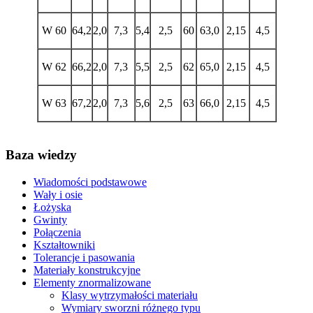
W 60
64,2
2,0
7,3
5,4
2,5
60
63,0
2,15
4,5
W 62
66,2
2,0
7,3
5,5
2,5
62
65,0
2,15
4,5
W 63
67,2
2,0
7,3
5,6
2,5
63
66,0
2,15
4,5
Baza wiedzy
Wiadomości podstawowe
Wały i osie
Łożyska
Gwinty
Połączenia
Kształtowniki
Tolerancje i pasowania
Materiały konstrukcyjne
Elementy znormalizowane
Klasy wytrzymałości materiału
Wymiary sworzni różnego typu