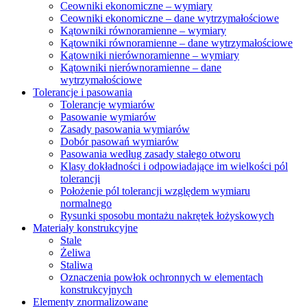
Ceowniki ekonomiczne – wymiary
Ceowniki ekonomiczne – dane wytrzymałościowe
Kątowniki równoramienne – wymiary
Kątowniki równoramienne – dane wytrzymałościowe
Kątowniki nierównoramienne – wymiary
Kątowniki nierównoramienne – dane
wytrzymałościowe
Tolerancje i pasowania
Tolerancje wymiarów
Pasowanie wymiarów
Zasady pasowania wymiarów
Dobór pasowań wymiarów
Pasowania według zasady stałego otworu
Klasy dokładności i odpowiadające im wielkości pól
tolerancji
Położenie pól tolerancji względem wymiaru
normalnego
Rysunki sposobu montażu nakrętek łożyskowych
Materiały konstrukcyjne
Stale
Żeliwa
Staliwa
Oznaczenia powłok ochronnych w elementach
konstrukcyjnych
Elementy znormalizowane