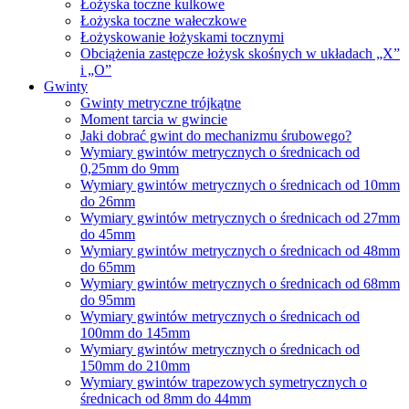
Łożyska toczne kulkowe
Łożyska toczne wałeczkowe
Łożyskowanie łożyskami tocznymi
Obciążenia zastępcze łożysk skośnych w układach „X”
i „O”
Gwinty
Gwinty metryczne trójkątne
Moment tarcia w gwincie
Jaki dobrać gwint do mechanizmu śrubowego?
Wymiary gwintów metrycznych o średnicach od
0,25mm do 9mm
Wymiary gwintów metrycznych o średnicach od 10mm
do 26mm
Wymiary gwintów metrycznych o średnicach od 27mm
do 45mm
Wymiary gwintów metrycznych o średnicach od 48mm
do 65mm
Wymiary gwintów metrycznych o średnicach od 68mm
do 95mm
Wymiary gwintów metrycznych o średnicach od
100mm do 145mm
Wymiary gwintów metrycznych o średnicach od
150mm do 210mm
Wymiary gwintów trapezowych symetrycznych o
średnicach od 8mm do 44mm