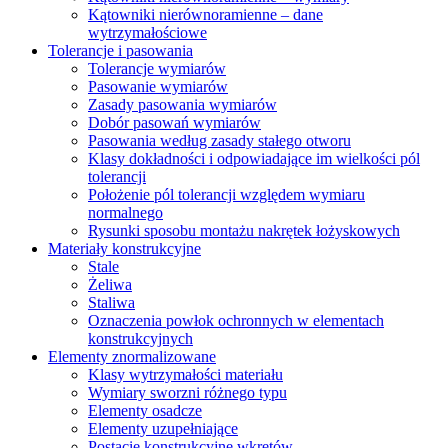
Kątowniki nierównoramienne – dane
wytrzymałościowe
Tolerancje i pasowania
Tolerancje wymiarów
Pasowanie wymiarów
Zasady pasowania wymiarów
Dobór pasowań wymiarów
Pasowania według zasady stałego otworu
Klasy dokładności i odpowiadające im wielkości pól
tolerancji
Położenie pól tolerancji względem wymiaru
normalnego
Rysunki sposobu montażu nakrętek łożyskowych
Materiały konstrukcyjne
Stale
Żeliwa
Staliwa
Oznaczenia powłok ochronnych w elementach
konstrukcyjnych
Elementy znormalizowane
Klasy wytrzymałości materiału
Wymiary sworzni różnego typu
Elementy osadcze
Elementy uzupełniające
Postacie konstrukcyjne wkrętów