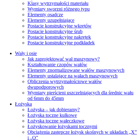
Klasy wytrzymałości materiału
Wymiary sworzni różnego typu
Elementy osadcze
Elementy uzupełniające
Postacie konstrukcyjne wkrętów
Postacie konstrukcyjne śrub
Postacie konstrukcyjne nakrętek
Postacie konstrukcyjne podkładek
Wały i osie
Jak zaprojektować wał maszynowy?
Kształtowanie czopów wałów
Elementy znormalizowane wałów maszynowych
Elementy ustalające na wałach maszynowych
Obliczenia wytrzymałościowe wałów
dwupodporowych
Wymiary pierścieni uszczelniających dla średnic wału
od 6mm do 45mm
Łożyska
Łożyska – jak dobieramy?
Łożyska toczne kulkowe
Łożyska toczne wałeczkowe
Łożyskowanie łożyskami tocznymi
Obciążenia zastępcze łożysk skośnych w układach „X”
i „O”