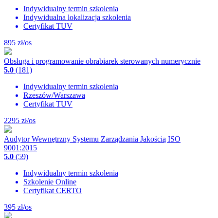
Indywidualny termin szkolenia
Indywidualna lokalizacja szkolenia
Certyfikat TUV
895
zł/os
Obsługa i programowanie obrabiarek sterowanych numerycznie
5.0
(181)
Indywidualny termin szkolenia
Rzeszów/Warszawa
Certyfikat TUV
2295
zł/os
Audytor Wewnętrzny Systemu Zarządzania Jakością ISO
9001:2015
5.0
(59)
Indywidualny termin szkolenia
Szkolenie Online
Certyfikat CERTO
395
zł/os