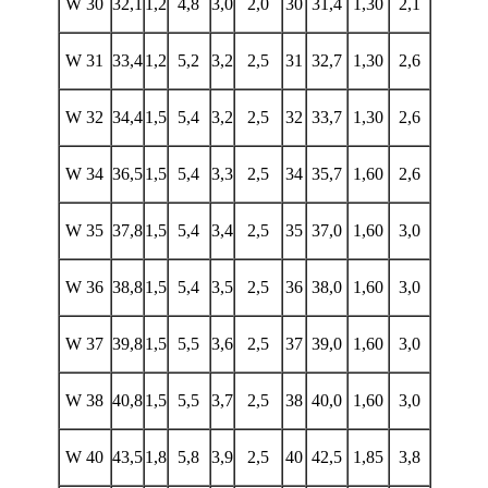
W 30
32,1
1,2
4,8
3,0
2,0
30
31,4
1,30
2,1
W 31
33,4
1,2
5,2
3,2
2,5
31
32,7
1,30
2,6
W 32
34,4
1,5
5,4
3,2
2,5
32
33,7
1,30
2,6
W 34
36,5
1,5
5,4
3,3
2,5
34
35,7
1,60
2,6
W 35
37,8
1,5
5,4
3,4
2,5
35
37,0
1,60
3,0
W 36
38,8
1,5
5,4
3,5
2,5
36
38,0
1,60
3,0
W 37
39,8
1,5
5,5
3,6
2,5
37
39,0
1,60
3,0
W 38
40,8
1,5
5,5
3,7
2,5
38
40,0
1,60
3,0
W 40
43,5
1,8
5,8
3,9
2,5
40
42,5
1,85
3,8