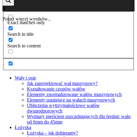
Pokaż więcej wyników...
Exact matches only
Search in title
Search in content
Wały i osie
Jak zaprojektować wał maszynowy?
Kształtowanie czopów wałów
Elementy znormalizowane wałów maszynowych
Elementy ustalające na wałach maszynowych
Obliczenia wytrzymałościowe wałów
dwupodporowych
Wymiary pierścieni uszczelniających dla średnic wału
od 6mm do 45mm
Łożyska
Łożyska – jak dobieramy?