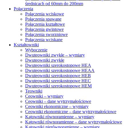
średnicach od 60mm do 200mm
Połączenia
Połączenia wciskowe
Połączenia spawane
Połączenia kształtowe
Połączenia gwintowe
Połączenia sworzniowe
Połączenia wciskane
Kształtowniki
Wyboczenie
Dwuteowniki zwykłe – wymiary
Dwuteowniki zwykłe
Dwuteowniki szerokostopowe HEA
Dwuteowniki szerokostopowe HEAA
Dwuteowniki szerokostopowe HEB
Dwuteowniki szerokostopowe HEC
Dwuteowniki szerokostopowe HEM
Teowniki
Ceowniki – wymiary
Ceowniki – dane wytrzymałościowe
Ceowniki ekonomiczne – wymiary
Ceowniki ekonomiczne – dane wytrzymałościowe
Kątowniki równoramienne – wymiary
Kątowniki równoramienne – dane wytrzymałościowe
Kątowniki nierównoramienne – wymiary