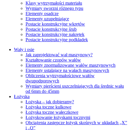
Klasy wytrzymałości materiału
Wymiary sworzni różnego typu
Elementy osadcze
Elementy uzupełniające
Postacie konstrukcyjne wkrętów
Postacie konstrukcyjne śrub
Postacie konstrukcyjne nakrętek
Postacie konstrukcyjne podkładek
Wały i osie
Jak zaprojektować wał maszynowy?
Kształtowanie czopów wałów
Elementy znormalizowane wałów maszynowych
Elementy ustalające na wałach maszynowych
Obliczenia wytrzymałościowe wałów
dwupodporowych
Wymiary pierścieni uszczelniających dla średnic wału
od 6mm do 45mm
Łożyska
Łożyska – jak dobieramy?
Łożyska toczne kulkowe
Łożyska toczne wałeczkowe
Łożyskowanie łożyskami tocznymi
Obciążenia zastępcze łożysk skośnych w układach „X”
i „O”