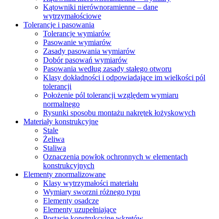
Kątowniki nierównoramienne – dane
wytrzymałościowe
Tolerancje i pasowania
Tolerancje wymiarów
Pasowanie wymiarów
Zasady pasowania wymiarów
Dobór pasowań wymiarów
Pasowania według zasady stałego otworu
Klasy dokładności i odpowiadające im wielkości pól
tolerancji
Położenie pól tolerancji względem wymiaru
normalnego
Rysunki sposobu montażu nakrętek łożyskowych
Materiały konstrukcyjne
Stale
Żeliwa
Staliwa
Oznaczenia powłok ochronnych w elementach
konstrukcyjnych
Elementy znormalizowane
Klasy wytrzymałości materiału
Wymiary sworzni różnego typu
Elementy osadcze
Elementy uzupełniające
Postacie konstrukcyjne wkrętów