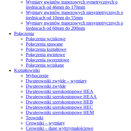
Wymiary gwintów trapezowych symetrycznych o
średnicach od 46mm do 170mm
Wymiary gwintów trapezowych niesymetrycznych o
średnicach od 10mm do 55mm
Wymiary gwintów trapezowych niesymetrycznych o
średnicach od 60mm do 200mm
Połączenia
Połączenia wciskowe
Połączenia spawane
Połączenia kształtowe
Połączenia gwintowe
Połączenia sworzniowe
Połączenia wciskane
Kształtowniki
Wyboczenie
Dwuteowniki zwykłe – wymiary
Dwuteowniki zwykłe
Dwuteowniki szerokostopowe HEA
Dwuteowniki szerokostopowe HEAA
Dwuteowniki szerokostopowe HEB
Dwuteowniki szerokostopowe HEC
Dwuteowniki szerokostopowe HEM
Teowniki
Ceowniki – wymiary
Ceowniki – dane wytrzymałościowe