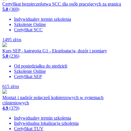
Certyfikat bezpieczeństwa SCC dla osób pracujących za granicą
5.0
(369)
Indywidualny termin szkolenia
Szkolenie Online
Certyfikat SCC
1495
zł/os
Kurs SEP - kategoria G1 - Eksploatacja, dozór i pomiary
5.0
(236)
Od poniedziałku do niedzieli
Szkolenie Online
Certyfikat SEP
615
zł/os
Montaż i nadzór połączeń kołnierzowych w systemach
ciśnieniowych
4.9
(379)
Indywidualny termin szkolenia
Indywidualna lokalizacja szkolenia
Certyfikat TUV