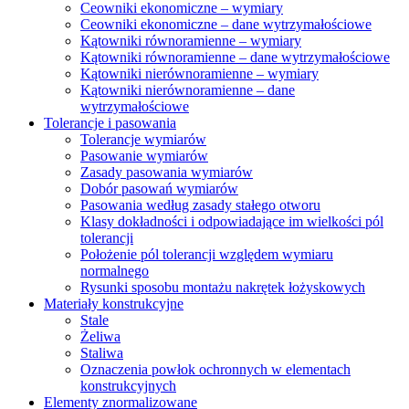
Ceowniki ekonomiczne – wymiary
Ceowniki ekonomiczne – dane wytrzymałościowe
Kątowniki równoramienne – wymiary
Kątowniki równoramienne – dane wytrzymałościowe
Kątowniki nierównoramienne – wymiary
Kątowniki nierównoramienne – dane
wytrzymałościowe
Tolerancje i pasowania
Tolerancje wymiarów
Pasowanie wymiarów
Zasady pasowania wymiarów
Dobór pasowań wymiarów
Pasowania według zasady stałego otworu
Klasy dokładności i odpowiadające im wielkości pól
tolerancji
Położenie pól tolerancji względem wymiaru
normalnego
Rysunki sposobu montażu nakrętek łożyskowych
Materiały konstrukcyjne
Stale
Żeliwa
Staliwa
Oznaczenia powłok ochronnych w elementach
konstrukcyjnych
Elementy znormalizowane