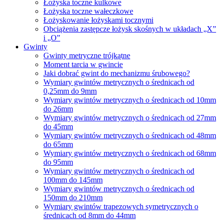
Łożyska toczne kulkowe
Łożyska toczne wałeczkowe
Łożyskowanie łożyskami tocznymi
Obciążenia zastępcze łożysk skośnych w układach „X”
i „O”
Gwinty
Gwinty metryczne trójkątne
Moment tarcia w gwincie
Jaki dobrać gwint do mechanizmu śrubowego?
Wymiary gwintów metrycznych o średnicach od
0,25mm do 9mm
Wymiary gwintów metrycznych o średnicach od 10mm
do 26mm
Wymiary gwintów metrycznych o średnicach od 27mm
do 45mm
Wymiary gwintów metrycznych o średnicach od 48mm
do 65mm
Wymiary gwintów metrycznych o średnicach od 68mm
do 95mm
Wymiary gwintów metrycznych o średnicach od
100mm do 145mm
Wymiary gwintów metrycznych o średnicach od
150mm do 210mm
Wymiary gwintów trapezowych symetrycznych o
średnicach od 8mm do 44mm