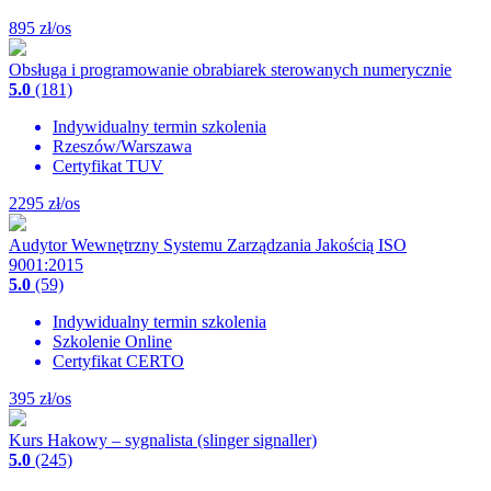
895
zł/os
Obsługa i programowanie obrabiarek sterowanych numerycznie
5.0
(181)
Indywidualny termin szkolenia
Rzeszów/Warszawa
Certyfikat TUV
2295
zł/os
Audytor Wewnętrzny Systemu Zarządzania Jakością ISO
9001:2015
5.0
(59)
Indywidualny termin szkolenia
Szkolenie Online
Certyfikat CERTO
395
zł/os
Kurs Hakowy – sygnalista (slinger signaller)
5.0
(245)