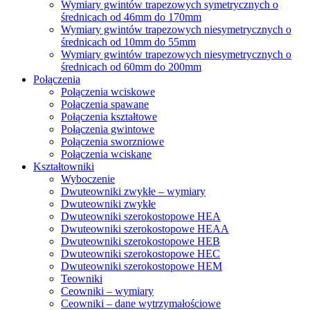
Wymiary gwintów trapezowych symetrycznych o
średnicach od 46mm do 170mm
Wymiary gwintów trapezowych niesymetrycznych o
średnicach od 10mm do 55mm
Wymiary gwintów trapezowych niesymetrycznych o
średnicach od 60mm do 200mm
Połączenia
Połączenia wciskowe
Połączenia spawane
Połączenia kształtowe
Połączenia gwintowe
Połączenia sworzniowe
Połączenia wciskane
Kształtowniki
Wyboczenie
Dwuteowniki zwykłe – wymiary
Dwuteowniki zwykłe
Dwuteowniki szerokostopowe HEA
Dwuteowniki szerokostopowe HEAA
Dwuteowniki szerokostopowe HEB
Dwuteowniki szerokostopowe HEC
Dwuteowniki szerokostopowe HEM
Teowniki
Ceowniki – wymiary
Ceowniki – dane wytrzymałościowe