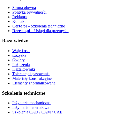
Strona główna
Polityka prywatności
Reklama
Kontakt
Certo.pl
– Szkolenia techniczne
Deresta.pl
– Usługi dla przemysłu
Baza wiedzy
Wały i osie
Łożyska
Gwinty
Połączenia
Kształtowniki
Tolerancje i pasowania
Materiały konstrukcyjne
Elementy znormalizowane
Szkolenia techniczne
Inżynieria mechaniczna
Inżynieria materiałowa
Szkolenia CAD / CAM / CAE