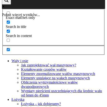
Pokaż więcej wyników...
Exact matches only
Search in title
Search in content
Wały i osie
Jak zaprojektować wał maszynowy?
Kształtowanie czopów wałów
Elementy znormalizowane wałów maszynowych
Elementy ustalające na wałach maszynowych
Obliczenia wytrzymałościowe wałów
dwupodporowych
Wymiary pierścieni uszczelniających dla średnic wału
od 6mm do 45mm
Łożyska
Łożyska – jak dobieramy?