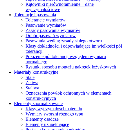
Kątowniki nierównoramienne – dane
wytrzymałościowe
Tolerancje i pasowania
Tolerancje wymiarów
Pasowanie wymiarów
Zasady pasowania wymiarów
Dobór pasowań wymiarów
Pasowania według zasady stałego otworu
Klasy dokładności i odpowiadające im wielkości pól
tolerancji
Położenie pól tolerancji względem wymiaru
normalnego
Rysunki sposobu montażu nakrętek łożyskowych
Materiały konstrukcyjne
Stale
Żeliwa
Staliwa
Oznaczenia powłok ochronnych w elementach
konstrukcyjnych
Elementy znormalizowane
Klasy wytrzymałości materiału
Wymiary sworzni różnego typu
Elementy osadcze
Elementy uzupełniające
Postacie konstrukcyjne wkrętów