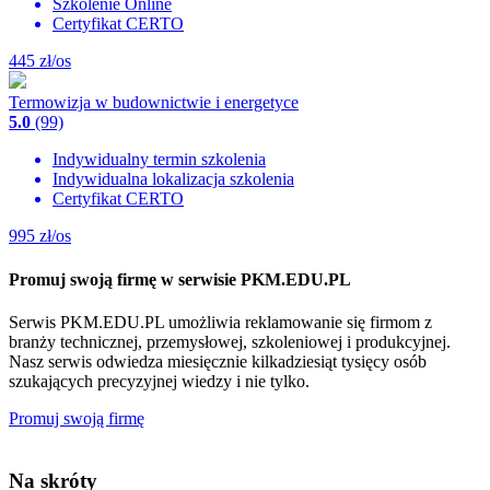
Szkolenie Online
Certyfikat CERTO
445
zł/os
Termowizja w budownictwie i energetyce
5.0
(99)
Indywidualny termin szkolenia
Indywidualna lokalizacja szkolenia
Certyfikat CERTO
995
zł/os
Promuj swoją firmę w serwisie PKM.EDU.PL
Serwis PKM.EDU.PL umożliwia reklamowanie się firmom z
branży technicznej, przemysłowej, szkoleniowej i produkcyjnej.
Nasz serwis odwiedza miesięcznie kilkadziesiąt tysięcy osób
szukających precyzyjnej wiedzy i nie tylko.
Promuj swoją firmę
Na skróty