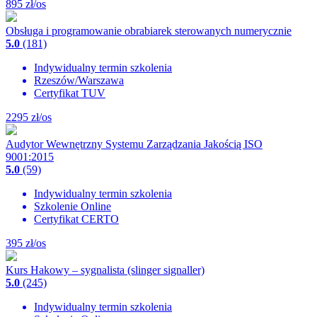
895
zł/os
Obsługa i programowanie obrabiarek sterowanych numerycznie
5.0
(181)
Indywidualny termin szkolenia
Rzeszów/Warszawa
Certyfikat TUV
2295
zł/os
Audytor Wewnętrzny Systemu Zarządzania Jakością ISO
9001:2015
5.0
(59)
Indywidualny termin szkolenia
Szkolenie Online
Certyfikat CERTO
395
zł/os
Kurs Hakowy – sygnalista (slinger signaller)
5.0
(245)
Indywidualny termin szkolenia