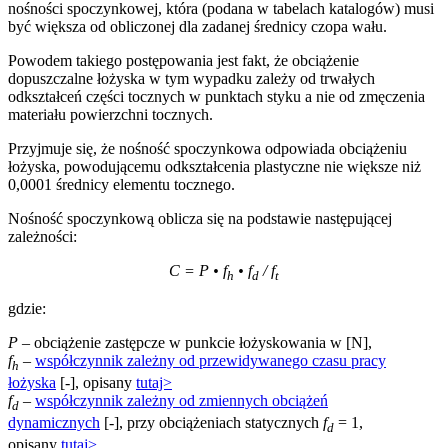
nośności spoczynkowej, która (podana w tabelach katalogów) musi
być większa od obliczonej dla zadanej średnicy czopa wału.
Powodem takiego postępowania jest fakt, że obciążenie
dopuszczalne łożyska w tym wypadku zależy od trwałych
odkształceń części tocznych w punktach styku a nie od zmęczenia
materiału powierzchni tocznych.
Przyjmuje się, że nośność spoczynkowa odpowiada obciążeniu
łożyska, powodującemu odkształcenia plastyczne nie większe niż
0,0001 średnicy elementu tocznego.
Nośność spoczynkową oblicza się na podstawie następującej
zależności:
C = P • f
• f
/ f
h
d
t
gdzie:
P
– obciążenie zastępcze w punkcie łożyskowania w [N],
f
–
współczynnik zależny od przewidywanego czasu pracy
h
łożyska
[-], opisany
tutaj>
f
–
współczynnik zależny od zmiennych obciążeń
d
dynamicznych
[-], przy obciążeniach statycznych
f
= 1,
d
opisany
tutaj>