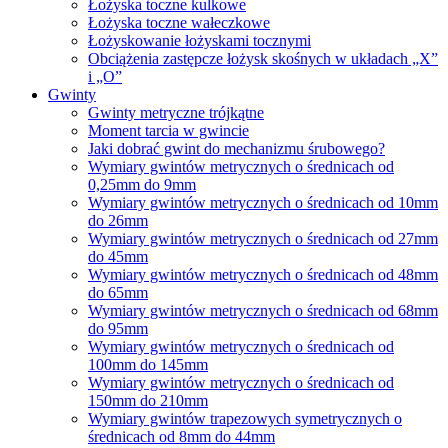
Łożyska toczne kulkowe
Łożyska toczne wałeczkowe
Łożyskowanie łożyskami tocznymi
Obciążenia zastępcze łożysk skośnych w układach „X”
i „O”
Gwinty
Gwinty metryczne trójkątne
Moment tarcia w gwincie
Jaki dobrać gwint do mechanizmu śrubowego?
Wymiary gwintów metrycznych o średnicach od
0,25mm do 9mm
Wymiary gwintów metrycznych o średnicach od 10mm
do 26mm
Wymiary gwintów metrycznych o średnicach od 27mm
do 45mm
Wymiary gwintów metrycznych o średnicach od 48mm
do 65mm
Wymiary gwintów metrycznych o średnicach od 68mm
do 95mm
Wymiary gwintów metrycznych o średnicach od
100mm do 145mm
Wymiary gwintów metrycznych o średnicach od
150mm do 210mm
Wymiary gwintów trapezowych symetrycznych o
średnicach od 8mm do 44mm