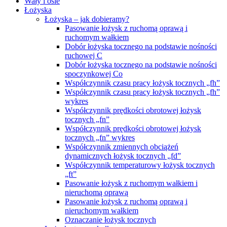
Wały i osie
Łożyska
Łożyska – jak dobieramy?
Pasowanie łożysk z ruchomą oprawą i
ruchomym wałkiem
Dobór łożyska tocznego na podstawie nośności
ruchowej C
Dobór łożyska tocznego na podstawie nośności
spoczynkowej Co
Współczynnik czasu pracy łożysk tocznych „fh”
Współczynnik czasu pracy łożysk tocznych „fh”
wykres
Współczynnik prędkości obrotowej łożysk
tocznych „fn”
Współczynnik prędkości obrotowej łożysk
tocznych „fn” wykres
Współczynnik zmiennych obciążeń
dynamicznych łożysk tocznych „fd”
Współczynnik temperaturowy łożysk tocznych
„ft”
Pasowanie łożysk z ruchomym wałkiem i
nieruchomą oprawą
Pasowanie łożysk z ruchomą oprawą i
nieruchomym wałkiem
Oznaczanie łożysk tocznych