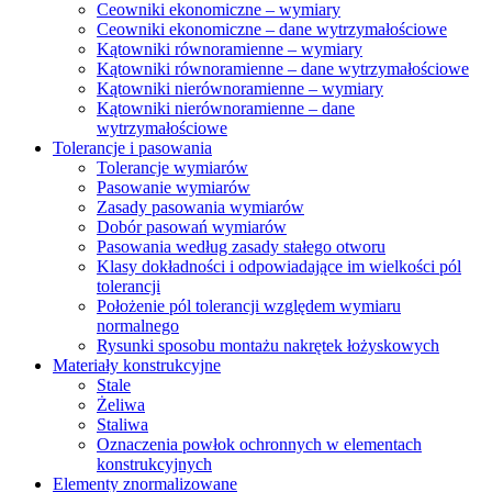
Ceowniki ekonomiczne – wymiary
Ceowniki ekonomiczne – dane wytrzymałościowe
Kątowniki równoramienne – wymiary
Kątowniki równoramienne – dane wytrzymałościowe
Kątowniki nierównoramienne – wymiary
Kątowniki nierównoramienne – dane
wytrzymałościowe
Tolerancje i pasowania
Tolerancje wymiarów
Pasowanie wymiarów
Zasady pasowania wymiarów
Dobór pasowań wymiarów
Pasowania według zasady stałego otworu
Klasy dokładności i odpowiadające im wielkości pól
tolerancji
Położenie pól tolerancji względem wymiaru
normalnego
Rysunki sposobu montażu nakrętek łożyskowych
Materiały konstrukcyjne
Stale
Żeliwa
Staliwa
Oznaczenia powłok ochronnych w elementach
konstrukcyjnych
Elementy znormalizowane