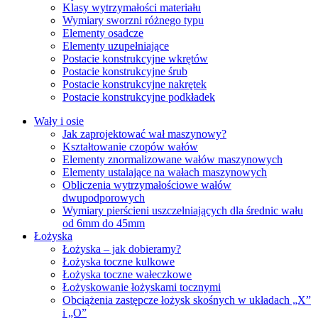
Klasy wytrzymałości materiału
Wymiary sworzni różnego typu
Elementy osadcze
Elementy uzupełniające
Postacie konstrukcyjne wkrętów
Postacie konstrukcyjne śrub
Postacie konstrukcyjne nakrętek
Postacie konstrukcyjne podkładek
Wały i osie
Jak zaprojektować wał maszynowy?
Kształtowanie czopów wałów
Elementy znormalizowane wałów maszynowych
Elementy ustalające na wałach maszynowych
Obliczenia wytrzymałościowe wałów
dwupodporowych
Wymiary pierścieni uszczelniających dla średnic wału
od 6mm do 45mm
Łożyska
Łożyska – jak dobieramy?
Łożyska toczne kulkowe
Łożyska toczne wałeczkowe
Łożyskowanie łożyskami tocznymi
Obciążenia zastępcze łożysk skośnych w układach „X”
i „O”