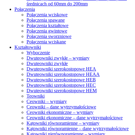
średnicach od 60mm do 200mm
Połączenia
Połączenia wciskowe
Połączenia spawane
Połączenia kształtowe
Połączenia gwintowe
Połączenia sworzniowe
Połączenia wciskane
Kształtowniki
Wyboczenie
Dwuteowniki zwykłe – wymiary
Dwuteowniki zwykłe
Dwuteowniki szerokostopowe HEA
Dwuteowniki szerokostopowe HEAA
Dwuteowniki szerokostopowe HEB
Dwuteowniki szerokostopowe HEC
Dwuteowniki szerokostopowe HEM
Teowniki
Ceowniki – wymiary
Ceowniki – dane wytrzymałościowe
Ceowniki ekonomiczne – wymiary
Ceowniki ekonomiczne – dane wytrzymałościowe
Kątowniki równoramienne – wymiary
Kątowniki równoramienne – dane wytrzymałościowe
Kątowniki nierównoramienne – wymiary