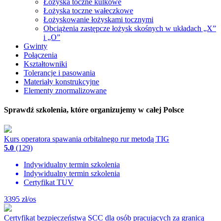
Łożyska toczne kulkowe
Łożyska toczne wałeczkowe
Łożyskowanie łożyskami tocznymi
Obciążenia zastępcze łożysk skośnych w układach „X”
i „O”
Gwinty
Połączenia
Kształtowniki
Tolerancje i pasowania
Materiały konstrukcyjne
Elementy znormalizowane
Sprawdź szkolenia, które organizujemy w całej Polsce
Kurs operatora spawania orbitalnego rur metodą TIG
5.0
(129)
Indywidualny termin szkolenia
Indywidualny termin szkolenia
Certyfikat TUV
3395
zł/os
Certyfikat bezpieczeństwa SCC dla osób pracujących za granicą