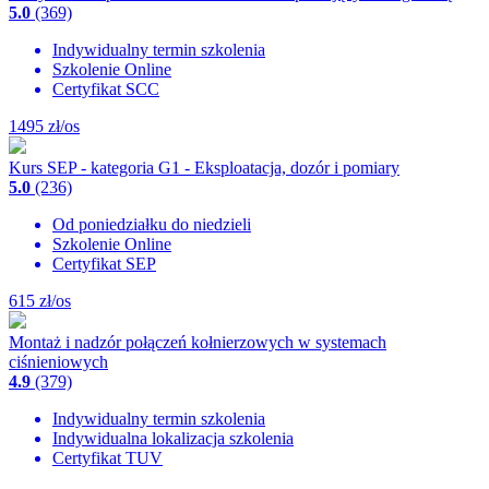
5.0
(369)
Indywidualny termin szkolenia
Szkolenie Online
Certyfikat SCC
1495
zł/os
Kurs SEP - kategoria G1 - Eksploatacja, dozór i pomiary
5.0
(236)
Od poniedziałku do niedzieli
Szkolenie Online
Certyfikat SEP
615
zł/os
Montaż i nadzór połączeń kołnierzowych w systemach
ciśnieniowych
4.9
(379)
Indywidualny termin szkolenia
Indywidualna lokalizacja szkolenia
Certyfikat TUV