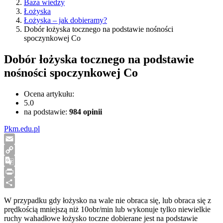
Baza wiedzy
Łożyska
Łożyska – jak dobieramy?
Dobór łożyska tocznego na podstawie nośności
spoczynkowej Co
Dobór łożyska tocznego na podstawie
nośności spoczynkowej Co
Ocena artykułu:
5.0
na podstawie:
984
opinii
Pkm.edu.pl
Email
Copy
Link
Google
Translate
Print
Share
W przypadku gdy łożysko na wale nie obraca się, lub obraca się z
prędkością mniejszą niż 10obr/min lub wykonuje tylko niewielkie
ruchy wahadłowe łożysko toczne dobierane jest na podstawie