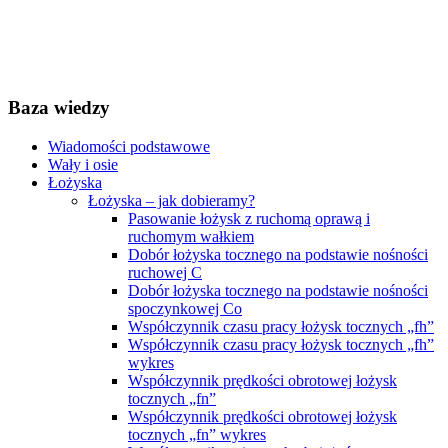
Baza wiedzy
Wiadomości podstawowe
Wały i osie
Łożyska
Łożyska – jak dobieramy?
Pasowanie łożysk z ruchomą oprawą i
ruchomym wałkiem
Dobór łożyska tocznego na podstawie nośności
ruchowej C
Dobór łożyska tocznego na podstawie nośności
spoczynkowej Co
Współczynnik czasu pracy łożysk tocznych „fh”
Współczynnik czasu pracy łożysk tocznych „fh”
wykres
Współczynnik prędkości obrotowej łożysk
tocznych „fn”
Współczynnik prędkości obrotowej łożysk
tocznych „fn” wykres