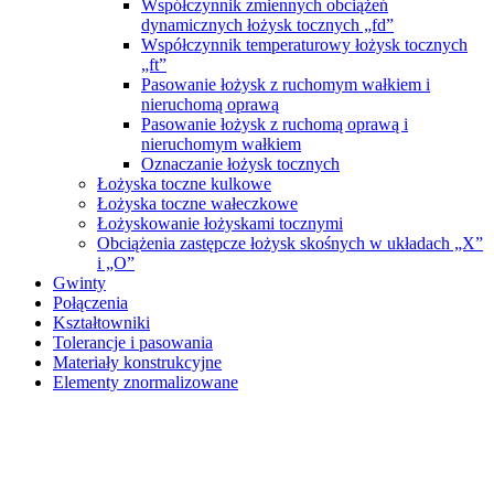
Współczynnik zmiennych obciążeń
dynamicznych łożysk tocznych „fd”
Współczynnik temperaturowy łożysk tocznych
„ft”
Pasowanie łożysk z ruchomym wałkiem i
nieruchomą oprawą
Pasowanie łożysk z ruchomą oprawą i
nieruchomym wałkiem
Oznaczanie łożysk tocznych
Łożyska toczne kulkowe
Łożyska toczne wałeczkowe
Łożyskowanie łożyskami tocznymi
Obciążenia zastępcze łożysk skośnych w układach „X”
i „O”
Gwinty
Połączenia
Kształtowniki
Tolerancje i pasowania
Materiały konstrukcyjne
Elementy znormalizowane