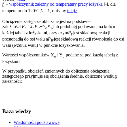
f
–
współczynnik zależny od temperatury pracy łożyska
[-], dla
t
temperatur do 120ºC
f
= 1, opisany
tutaj>
t
Obciążenie zastępcze obliczane jest na podstawie
zależności
P
=X
P
+Y
P
lub podobnej podawanej na końcu
o
o
P
o
W
każdej tabeli z łożyskami, przy czym
P
jest składową reakcji
P
prostopadłą do osi wału a
P
jest składową reakcji równoległą do osi
W
wału (wzdłuż wału) w punkcie łożyskowania.
Wartości współczynników X
i Y
podane są pod każdą tabelą z
o
o
łożyskami.
W przypadku obciążeń zmiennych do obliczenia obciążenia
zastępczego przyjmuje się obciążenia średnie, obliczone według
zależności:
Baza wiedzy
Wiadomości podstawowe