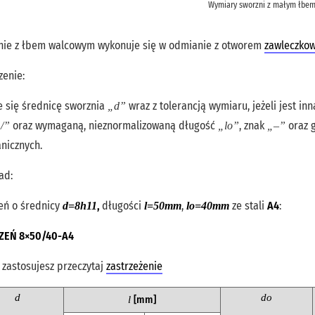
Wymiary sworzni z małym łbe
nie z łbem walcowym wykonuje się w odmianie z otworem
zawleczko
zenie:
e się średnicę sworznia
wraz z tolerancją wymiaru, jeżeli jest inn
„d”
oraz wymaganą, nieznormalizowaną długość
, znak
oraz g
„/”
„lo”
„–”
nicznych.
ad:
eń o średnicy
,
długości
,
ze stali
A4
:
d=8h11
l=50mm
lo=40mm
EŃ 8×50/40-A4
 zastosujesz przeczytaj
zastrzeżenie
d
do
[mm]
l