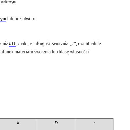
m walcowym
wym
lub bez otworu.
a niż
, znak
długość sworznia
, ewentualnie
h11
„x”
„l”
atunek materiału sworznia lub klasę własności
k
D
r