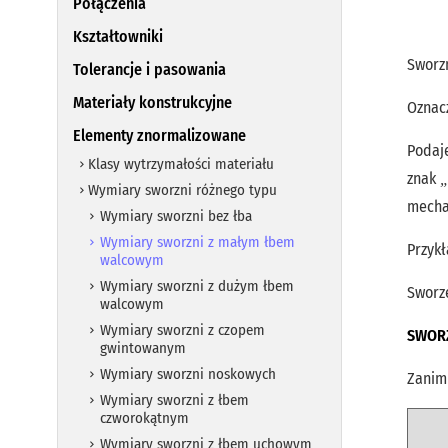
Połączenia
Kształtowniki
Sworz
Tolerancje i pasowania
Materiały konstrukcyjne
Oznac
Elementy znormalizowane
Podaj
Klasy wytrzymałości materiału
znak
Wymiary sworzni różnego typu
mecha
Wymiary sworzni bez łba
Wymiary sworzni z małym łbem
Przykł
walcowym
Wymiary sworzni z dużym łbem
Sworz
walcowym
Wymiary sworzni z czopem
SWORZ
gwintowanym
Wymiary sworzni noskowych
Zanim
Wymiary sworzni z łbem
czworokątnym
Wymiary sworzni z łbem uchowym