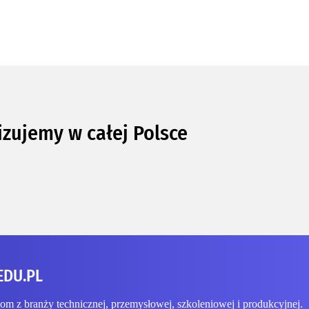
izujemy w całej Polsce
EDU.PL
 z branży technicznej, przemysłowej, szkoleniowej i produkcyjnej.