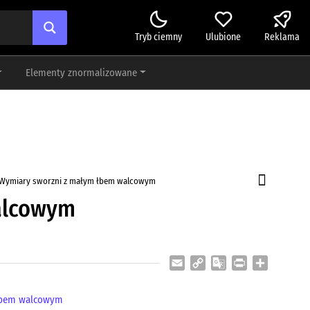
Tryb ciemny
Ulubione
Reklama
Elementy znormalizowane
Wymiary sworzni z małym łbem walcowym
alcowym
Email
Copy
Google
Print
Share
Link
Translate