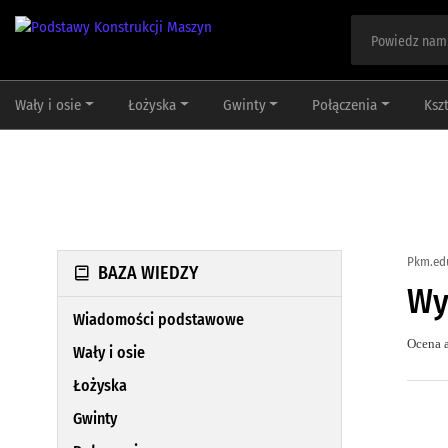
Wały i osie
Łożyska
Gwinty
Połączenia
Ksz
Pkm.ed
BAZA WIEDZY
Wy
Wiadomości podstawowe
Ocena a
Wały i osie
Łożyska
Gwinty