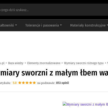
tałtowniki
Tolerancje i pasowania
Materiały konstrukcyjne
u.pl
Baza wiedzy
Elementy znormalizowane
Wymiary sworzni różnego typu
miary sworzni z małym łbem w
rtykułu:
5.0
na podstawie:
853
opinii