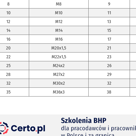
8
M8
9
10
M10
11
12
M12
13
14
M14
15
16
M16
17
20
M20x1,5
21
22
M22x1,5
23
25
M24x2
26
28
M27x2
29
32
M30x2
32
35
M36x3
38