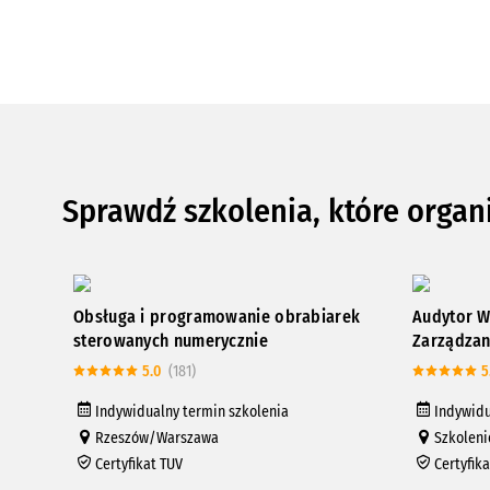
Sprawdź szkolenia, które organ
Obsługa i programowanie obrabiarek
Audytor W
sterowanych numerycznie
Zarządzan
5.0
(181)
5
Indywidualny termin szkolenia
Indywidu
Rzeszów/Warszawa
Szkoleni
Certyfikat TUV
Certyfik