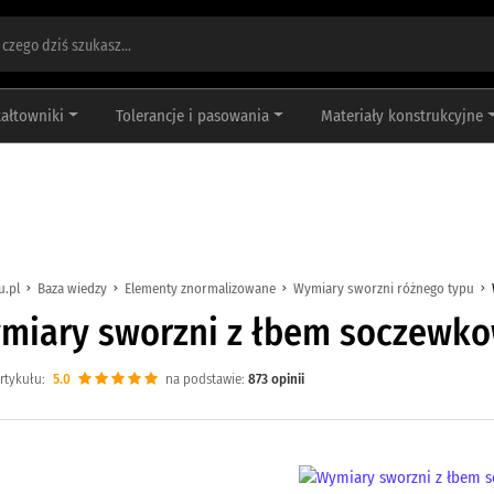
tałtowniki
Tolerancje i pasowania
Materiały konstrukcyjne
u.pl
Baza wiedzy
Elementy znormalizowane
Wymiary sworzni różnego typu
miary sworzni z łbem soczewk
rtykułu:
5.0
na podstawie:
873
opinii