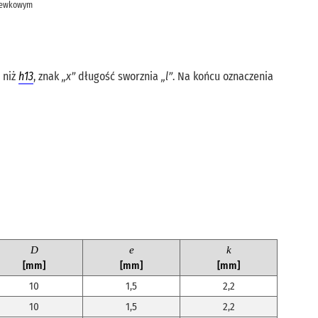
czewkowym
a niż
h13
, znak
„x”
długość sworznia
„l”
. Na końcu oznaczenia
D
e
k
[mm]
[mm]
[mm]
10
1,5
2,2
10
1,5
2,2