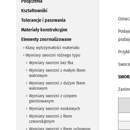
Połączenia
Kształtowniki
Oznac
Tolerancje i pasowania
Materiały konstrukcyjne
Podaj
Elementy znormalizowane
podaj
Klasy wytrzymałości materiału
Przykł
Wymiary sworzni różnego typu
Wymiary sworzni bez łba
Sworz
Wymiary sworzni z małym łbem
walcowym
SWOR
Wymiary sworzni z dużym łbem
walcowym
Zanim
Wymiary sworzni z czopem
gwintowanym
Wymiary sworzni noskowych
Wymiary sworzni z łbem
czworokątnym
Wymiary sworzni z łbem uchowym