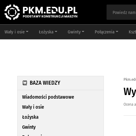
Wały i osie
Łożyska
Gwinty
Połączenia
Ksz
Pkm.ed
BAZA WIEDZY
Wy
Wiadomości podstawowe
Ocena a
Wały i osie
Łożyska
Gwinty