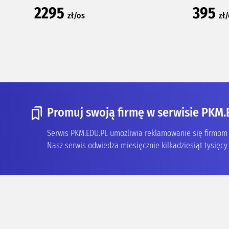
2295
395
zł/os
zł
Promuj swoją firmę w serwisie PKM.
Serwis PKM.EDU.PL umożliwia reklamowanie się firmom z
Nasz serwis odwiedza miesięcznie kilkadziesiąt tysięcy 