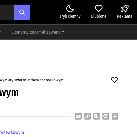
Tryb ciemny
Ulubione
Reklama
Elementy znormalizowane
Wymiary sworzni z łbem soczewkowym
owym
Email
Copy
Google
Print
Share
Link
Translate