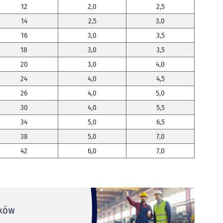
12
2,0
2,5
14
2,5
3,0
16
3,0
3,5
18
3,0
3,5
20
3,0
4,0
24
4,0
4,5
26
4,0
5,0
30
4,0
5,5
34
5,0
6,5
38
5,0
7,0
42
6,0
7,0