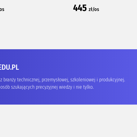
445
/os
zł/os
EDU.PL
 branży technicznej, przemysłowej, szkoleniowej i produkcyjnej.
osób szukających precyzyjnej wiedzy i nie tylko.