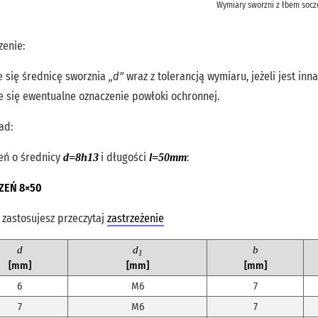
Wymiary sworzni z łbem so
zenie:
e się średnicę sworznia
„d”
wraz z tolerancją wymiaru, jeżeli jest inn
e się ewentualne oznaczenie powłoki ochronnej.
ad:
eń o średnicy
i długości
:
d=8h13
l=50mm
ZEŃ 8×50
 zastosujesz przeczytaj
zastrzeżenie
d
d
b
1
[mm]
[mm]
[mm]
6
M6
7
7
M6
7