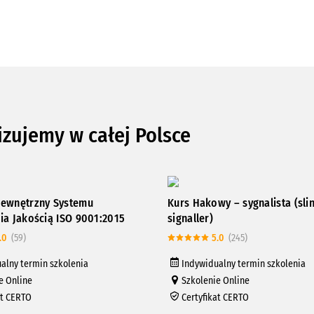
izujemy w całej Polsce
ewnętrzny Systemu
Kurs Hakowy – sygnalista (sli
ia Jakością ISO 9001:2015
signaller)
.0
(59)
5.0
(245)
alny termin szkolenia
Indywidualny termin szkolenia
e Online
Szkolenie Online
at CERTO
Certyfikat CERTO