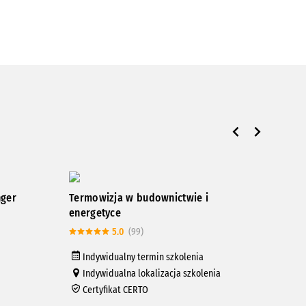
nger
Termowizja w budownictwie i
Kurs
energetyce
rur 
5.0
(99)
Indywidualny termin szkolenia
In
Indywidualna lokalizacja szkolenia
In
Certyfikat CERTO
Ce