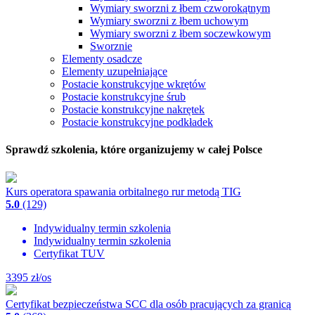
Wymiary sworzni z łbem czworokątnym
Wymiary sworzni z łbem uchowym
Wymiary sworzni z łbem soczewkowym
Sworznie
Elementy osadcze
Elementy uzupełniające
Postacie konstrukcyjne wkrętów
Postacie konstrukcyjne śrub
Postacie konstrukcyjne nakrętek
Postacie konstrukcyjne podkładek
Sprawdź szkolenia, które organizujemy w całej Polsce
Kurs operatora spawania orbitalnego rur metodą TIG
5.0
(129)
Indywidualny termin szkolenia
Indywidualny termin szkolenia
Certyfikat TUV
3395
zł/os
Certyfikat bezpieczeństwa SCC dla osób pracujących za granicą