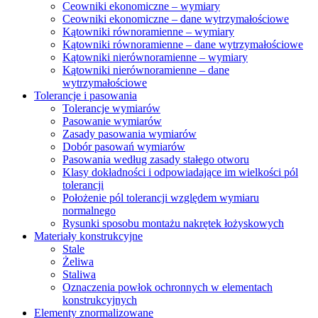
Ceowniki ekonomiczne – wymiary
Ceowniki ekonomiczne – dane wytrzymałościowe
Kątowniki równoramienne – wymiary
Kątowniki równoramienne – dane wytrzymałościowe
Kątowniki nierównoramienne – wymiary
Kątowniki nierównoramienne – dane
wytrzymałościowe
Tolerancje i pasowania
Tolerancje wymiarów
Pasowanie wymiarów
Zasady pasowania wymiarów
Dobór pasowań wymiarów
Pasowania według zasady stałego otworu
Klasy dokładności i odpowiadające im wielkości pól
tolerancji
Położenie pól tolerancji względem wymiaru
normalnego
Rysunki sposobu montażu nakrętek łożyskowych
Materiały konstrukcyjne
Stale
Żeliwa
Staliwa
Oznaczenia powłok ochronnych w elementach
konstrukcyjnych
Elementy znormalizowane