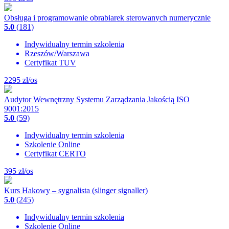
Obsługa i programowanie obrabiarek sterowanych numerycznie
5.0
(181)
Indywidualny termin szkolenia
Rzeszów/Warszawa
Certyfikat TUV
2295
zł/os
Audytor Wewnętrzny Systemu Zarządzania Jakością ISO
9001:2015
5.0
(59)
Indywidualny termin szkolenia
Szkolenie Online
Certyfikat CERTO
395
zł/os
Kurs Hakowy – sygnalista (slinger signaller)
5.0
(245)
Indywidualny termin szkolenia
Szkolenie Online