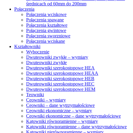
średnicach od 60mm do 200mm
Połączenia
Połączenia wciskowe
Połączenia spawane
Połączenia kształtowe
Połączenia gwintowe
Połączenia sworzniowe
Połączenia wciskane
Kształtowniki
Wyboczenie
Dwuteowniki zwykłe – wymiary
Dwuteowniki zwykłe
Dwuteowniki szerokostopowe HEA
Dwuteowniki szerokostopowe HEAA
Dwuteowniki szerokostopowe HEB
Dwuteowniki szerokostopowe HEC
Dwuteowniki szerokostopowe HEM
Teowniki
Ceowniki – wymiary
Ceowniki – dane wytrzymałościowe
Ceowniki ekonomiczne – wymiary
Ceowniki ekonomiczne – dane wytrzymałościowe
Kątowniki równoramienne – wymiary
Kątowniki równoramienne – dane wytrzymałościowe
Kątowniki nierównoramienne – wymiary