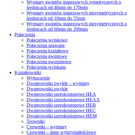
Wymiary gwintów trapezowych symetrycznych o
średnicach od 46mm do 170mm
Wymiary gwintów trapezowych niesymetrycznych o
średnicach od 10mm do 55mm
Wymiary gwintów trapezowych niesymetrycznych o
średnicach od 60mm do 200mm
Połączenia
Połączenia wciskowe
Połączenia spawane
Połączenia kształtowe
Połączenia gwintowe
Połączenia sworzniowe
Połączenia wciskane
Kształtowniki
Wyboczenie
Dwuteowniki zwykłe – wymiary
Dwuteowniki zwykłe
Dwuteowniki szerokostopowe HEA
Dwuteowniki szerokostopowe HEAA
Dwuteowniki szerokostopowe HEB
Dwuteowniki szerokostopowe HEC
Dwuteowniki szerokostopowe HEM
Teowniki
Ceowniki – wymiary
Ceowniki – dane wytrzymałościowe