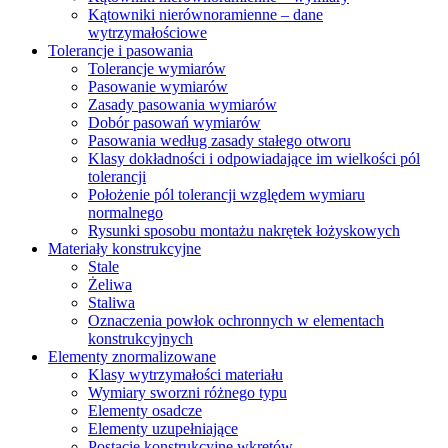
Kątowniki nierównoramienne – dane
wytrzymałościowe
Tolerancje i pasowania
Tolerancje wymiarów
Pasowanie wymiarów
Zasady pasowania wymiarów
Dobór pasowań wymiarów
Pasowania według zasady stałego otworu
Klasy dokładności i odpowiadające im wielkości pól
tolerancji
Położenie pól tolerancji względem wymiaru
normalnego
Rysunki sposobu montażu nakrętek łożyskowych
Materiały konstrukcyjne
Stale
Żeliwa
Staliwa
Oznaczenia powłok ochronnych w elementach
konstrukcyjnych
Elementy znormalizowane
Klasy wytrzymałości materiału
Wymiary sworzni różnego typu
Elementy osadcze
Elementy uzupełniające
Postacie konstrukcyjne wkrętów