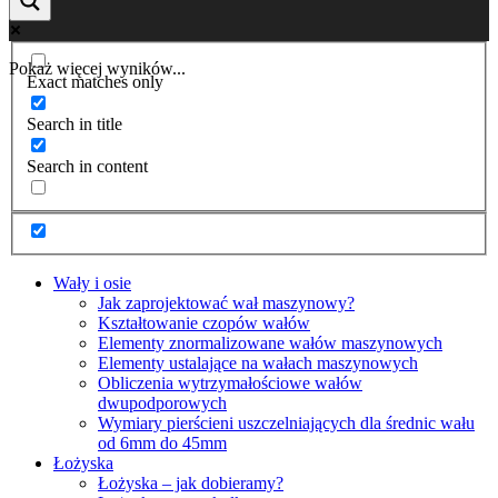
Pokaż więcej wyników...
Exact matches only
Search in title
Search in content
Wały i osie
Jak zaprojektować wał maszynowy?
Kształtowanie czopów wałów
Elementy znormalizowane wałów maszynowych
Elementy ustalające na wałach maszynowych
Obliczenia wytrzymałościowe wałów
dwupodporowych
Wymiary pierścieni uszczelniających dla średnic wału
od 6mm do 45mm
Łożyska
Łożyska – jak dobieramy?