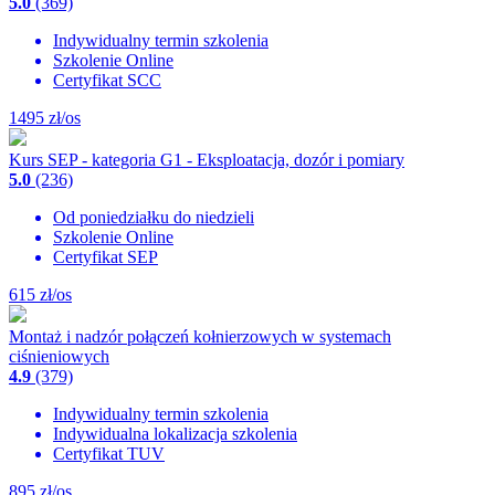
5.0
(369)
Indywidualny termin szkolenia
Szkolenie Online
Certyfikat SCC
1495
zł/os
Kurs SEP - kategoria G1 - Eksploatacja, dozór i pomiary
5.0
(236)
Od poniedziałku do niedzieli
Szkolenie Online
Certyfikat SEP
615
zł/os
Montaż i nadzór połączeń kołnierzowych w systemach
ciśnieniowych
4.9
(379)
Indywidualny termin szkolenia
Indywidualna lokalizacja szkolenia
Certyfikat TUV
895
zł/os