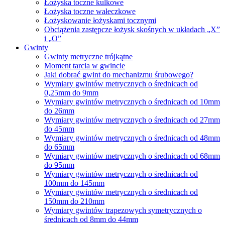
Łożyska toczne kulkowe
Łożyska toczne wałeczkowe
Łożyskowanie łożyskami tocznymi
Obciążenia zastępcze łożysk skośnych w układach „X”
i „O”
Gwinty
Gwinty metryczne trójkątne
Moment tarcia w gwincie
Jaki dobrać gwint do mechanizmu śrubowego?
Wymiary gwintów metrycznych o średnicach od
0,25mm do 9mm
Wymiary gwintów metrycznych o średnicach od 10mm
do 26mm
Wymiary gwintów metrycznych o średnicach od 27mm
do 45mm
Wymiary gwintów metrycznych o średnicach od 48mm
do 65mm
Wymiary gwintów metrycznych o średnicach od 68mm
do 95mm
Wymiary gwintów metrycznych o średnicach od
100mm do 145mm
Wymiary gwintów metrycznych o średnicach od
150mm do 210mm
Wymiary gwintów trapezowych symetrycznych o
średnicach od 8mm do 44mm