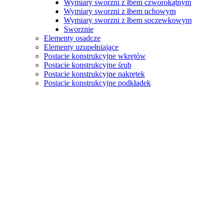
Wymiary sworzni z łbem czworokątnym
Wymiary sworzni z łbem uchowym
Wymiary sworzni z łbem soczewkowym
Sworznie
Elementy osadcze
Elementy uzupełniające
Postacie konstrukcyjne wkrętów
Postacie konstrukcyjne śrub
Postacie konstrukcyjne nakrętek
Postacie konstrukcyjne podkładek