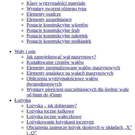
Klasy wytrzymałości materiału
Wymiary sworzni różnego typu
Elementy osadcze
Elementy uzupełniające
Postacie konstrukcyjne wkrętów
Postacie konstrukcyjne śrub
Postacie konstrukcyjne nakrętek
Postacie konstrukcyjne podkładek
Wały i osie
Jak zaprojektować wał maszynowy?
Kształtowanie czopów wałów
Elementy znormalizowane wałów maszynowych
Elementy ustalające na wałach maszynowych
Obliczenia wytrzymałościowe wałów
dwupodporowych
Wymiary pierścieni uszczelniających dla średnic wału
od 6mm do 45mm
Łożyska
Łożyska – jak dobieramy?
Łożyska toczne kulkowe
Łożyska toczne wałeczkowe
Łożyskowanie łożyskami tocznymi
Obciążenia zastępcze łożysk skośnych w układach „X”
i „O”