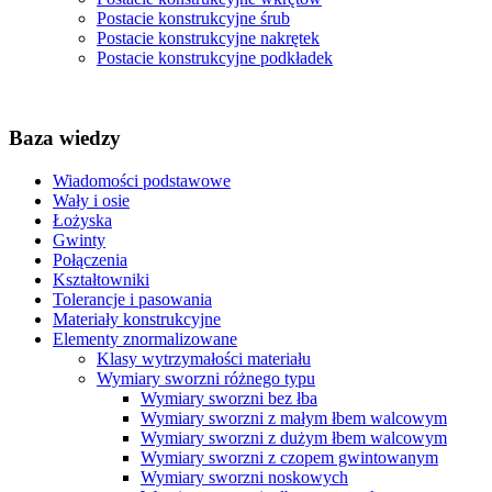
Postacie konstrukcyjne śrub
Postacie konstrukcyjne nakrętek
Postacie konstrukcyjne podkładek
Baza wiedzy
Wiadomości podstawowe
Wały i osie
Łożyska
Gwinty
Połączenia
Kształtowniki
Tolerancje i pasowania
Materiały konstrukcyjne
Elementy znormalizowane
Klasy wytrzymałości materiału
Wymiary sworzni różnego typu
Wymiary sworzni bez łba
Wymiary sworzni z małym łbem walcowym
Wymiary sworzni z dużym łbem walcowym
Wymiary sworzni z czopem gwintowanym
Wymiary sworzni noskowych