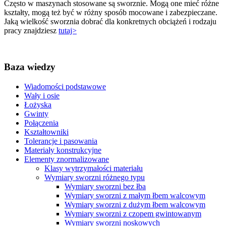
Często w maszynach stosowane są sworznie. Mogą one mieć różne
kształty, mogą też być w różny sposób mocowane i zabezpieczane.
Jaką wielkość sworznia dobrać dla konkretnych obciążeń i rodzaju
pracy znajdziesz
tutaj>
Baza wiedzy
Wiadomości podstawowe
Wały i osie
Łożyska
Gwinty
Połączenia
Kształtowniki
Tolerancje i pasowania
Materiały konstrukcyjne
Elementy znormalizowane
Klasy wytrzymałości materiału
Wymiary sworzni różnego typu
Wymiary sworzni bez łba
Wymiary sworzni z małym łbem walcowym
Wymiary sworzni z dużym łbem walcowym
Wymiary sworzni z czopem gwintowanym
Wymiary sworzni noskowych