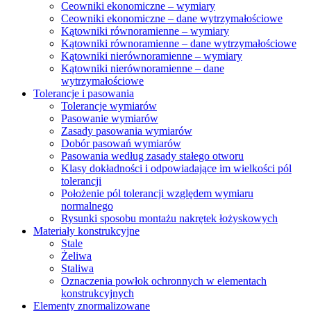
Ceowniki ekonomiczne – wymiary
Ceowniki ekonomiczne – dane wytrzymałościowe
Kątowniki równoramienne – wymiary
Kątowniki równoramienne – dane wytrzymałościowe
Kątowniki nierównoramienne – wymiary
Kątowniki nierównoramienne – dane
wytrzymałościowe
Tolerancje i pasowania
Tolerancje wymiarów
Pasowanie wymiarów
Zasady pasowania wymiarów
Dobór pasowań wymiarów
Pasowania według zasady stałego otworu
Klasy dokładności i odpowiadające im wielkości pól
tolerancji
Położenie pól tolerancji względem wymiaru
normalnego
Rysunki sposobu montażu nakrętek łożyskowych
Materiały konstrukcyjne
Stale
Żeliwa
Staliwa
Oznaczenia powłok ochronnych w elementach
konstrukcyjnych
Elementy znormalizowane