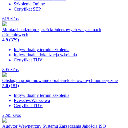
Szkolenie Online
Certyfikat SEP
615
zł/os
Montaż i nadzór połączeń kołnierzowych w systemach
ciśnieniowych
4.9
(379)
Indywidualny termin szkolenia
Indywidualna lokalizacja szkolenia
Certyfikat TUV
895
zł/os
Obsługa i programowanie obrabiarek sterowanych numerycznie
5.0
(181)
Indywidualny termin szkolenia
Rzeszów/Warszawa
Certyfikat TUV
2295
zł/os
Audytor Wewnętrzny Systemu Zarządzania Jakością ISO