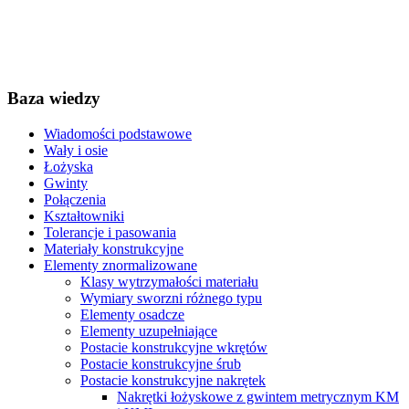
Baza wiedzy
Wiadomości podstawowe
Wały i osie
Łożyska
Gwinty
Połączenia
Kształtowniki
Tolerancje i pasowania
Materiały konstrukcyjne
Elementy znormalizowane
Klasy wytrzymałości materiału
Wymiary sworzni różnego typu
Elementy osadcze
Elementy uzupełniające
Postacie konstrukcyjne wkrętów
Postacie konstrukcyjne śrub
Postacie konstrukcyjne nakrętek
Nakrętki łożyskowe z gwintem metrycznym KM