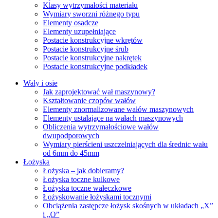
Klasy wytrzymałości materiału
Wymiary sworzni różnego typu
Elementy osadcze
Elementy uzupełniające
Postacie konstrukcyjne wkrętów
Postacie konstrukcyjne śrub
Postacie konstrukcyjne nakrętek
Postacie konstrukcyjne podkładek
Wały i osie
Jak zaprojektować wał maszynowy?
Kształtowanie czopów wałów
Elementy znormalizowane wałów maszynowych
Elementy ustalające na wałach maszynowych
Obliczenia wytrzymałościowe wałów
dwupodporowych
Wymiary pierścieni uszczelniających dla średnic wału
od 6mm do 45mm
Łożyska
Łożyska – jak dobieramy?
Łożyska toczne kulkowe
Łożyska toczne wałeczkowe
Łożyskowanie łożyskami tocznymi
Obciążenia zastępcze łożysk skośnych w układach „X”
i „O”