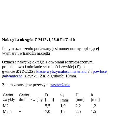
Nakrętka okrągła Z M12x1,25-8 Fe/Zn10
Po tym oznaczeniu podawany jest numer normy, opisującej
wymiary i własności nakrętki
Oznacza nakrętkę okrągłą z otworami rozmieszczonymi
promieniowo i odmianie szerokości zwykłej (
Z
), o
gwincie
M12x1,25
i
klasie wytrzymałości materiału
8
i
powłoce
galwanicznej
z cynku (
Zn
) o grubości
10
mm.
Zanim zastosujesz przeczytaj
zastrzeżenie
d
Gwint
Gwint
D
H
h
1
zwykły
drobnozwojny
[mm]
[mm]
[mm]
[mm]
M2
­−
5,5
1,0
2,2
1,2
M2,5
−
7,0
1,2
2,5
1,5