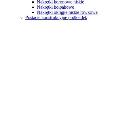
Nakrętki koronowe niskie
Nakrętki kołpakowe
Nakrętki okrągłe niskie rowkowe
Postacie konstrukcyjne podkładek