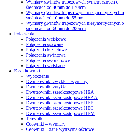
Wymiary gwintów trapezowych symetrycznych o
średnicach od 46mm do 170mm
Wymiary gwintów trapezowych niesymetrycznych o
średnicach od 10mm do 55mm
Wymiary gwintów trapezowych niesymetrycznych o
średnicach od 60mm do 200mm
Połączenia
Połączenia wciskowe
Połączenia spawane
Połączenia kształtowe
Połączenia gwintowe
Połączenia sworzniowe
Połączenia wciskane
Kształtowniki
Wyboczenie
Dwuteowniki zwykłe – wymiary
Dwuteowniki zwykłe
Dwuteowniki szerokostopowe HEA
Dwuteowniki szerokostopowe HEAA
Dwuteowniki szerokostopowe HEB
Dwuteowniki szerokostopowe HEC
Dwuteowniki szerokostopowe HEM
Teowniki
Ceowniki – wymiary
Ceowniki – dane wytrzymałościowe