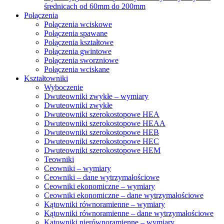
średnicach od 60mm do 200mm
Połączenia
Połączenia wciskowe
Połączenia spawane
Połączenia kształtowe
Połączenia gwintowe
Połączenia sworzniowe
Połączenia wciskane
Kształtowniki
Wyboczenie
Dwuteowniki zwykłe – wymiary
Dwuteowniki zwykłe
Dwuteowniki szerokostopowe HEA
Dwuteowniki szerokostopowe HEAA
Dwuteowniki szerokostopowe HEB
Dwuteowniki szerokostopowe HEC
Dwuteowniki szerokostopowe HEM
Teowniki
Ceowniki – wymiary
Ceowniki – dane wytrzymałościowe
Ceowniki ekonomiczne – wymiary
Ceowniki ekonomiczne – dane wytrzymałościowe
Kątowniki równoramienne – wymiary
Kątowniki równoramienne – dane wytrzymałościowe
Kątowniki nierównoramienne – wymiary