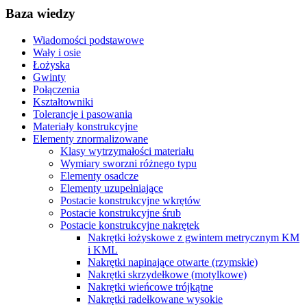
Baza wiedzy
Wiadomości podstawowe
Wały i osie
Łożyska
Gwinty
Połączenia
Kształtowniki
Tolerancje i pasowania
Materiały konstrukcyjne
Elementy znormalizowane
Klasy wytrzymałości materiału
Wymiary sworzni różnego typu
Elementy osadcze
Elementy uzupełniające
Postacie konstrukcyjne wkrętów
Postacie konstrukcyjne śrub
Postacie konstrukcyjne nakrętek
Nakrętki łożyskowe z gwintem metrycznym KM
i KML
Nakrętki napinające otwarte (rzymskie)
Nakrętki skrzydełkowe (motylkowe)
Nakrętki wieńcowe trójkątne
Nakrętki radełkowane wysokie