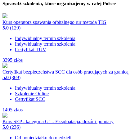
Sprawdź szkolenia, które organizujemy w całej Polsce
Kurs operatora spawania orbitalnego rur metodą TIG
5.0
(129)
Indywidualny termin szkolenia
Indywidualny termin szkolenia
Certyfikat TUV
3395
zł/os
Certyfikat bezpieczeństwa SCC dla osób pracujących za granicą
5.0
(369)
Indywidualny termin szkolenia
Szkolenie Online
Certyfikat SCC
1495
zł/os
Kurs SEP - kategoria G1 - Eksploatacja, dozór i pomiary
5.0
(236)
Od poniedziałku do niedzieli