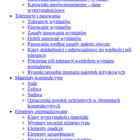
Kątowniki nierównoramienne – dane
wytrzymałościowe
Tolerancje i pasowania
Tolerancje wymiarów
Pasowanie wymiarów
Zasady pasowania wymiarów
Dobór pasowań wymiarów
Pasowania według zasady stałego otworu
Klasy dokładności i odpowiadające im wielkości pól
tolerancji
Położenie pól tolerancji względem wymiaru
normalnego
Rysunki sposobu montażu nakrętek łożyskowych
Materiały konstrukcyjne
Stale
Żeliwa
Staliwa
Oznaczenia powłok ochronnych w elementach
konstrukcyjnych
Elementy znormalizowane
Klasy wytrzymałości materiału
Wymiary sworzni różnego typu
Elementy osadcze
Elementy uzupełniające
Postacie konstrukcyjne wkrętów