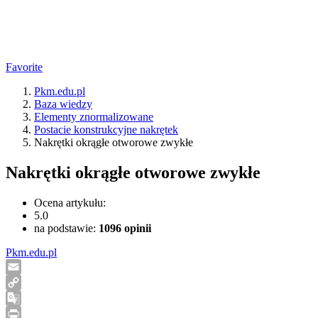
Favorite
Pkm.edu.pl
Baza wiedzy
Elementy znormalizowane
Postacie konstrukcyjne nakrętek
Nakrętki okrągłe otworowe zwykłe
Nakrętki okrągłe otworowe zwykłe
Ocena artykułu:
5.0
na podstawie:
1096
opinii
Pkm.edu.pl
Email
Copy
Link
Google