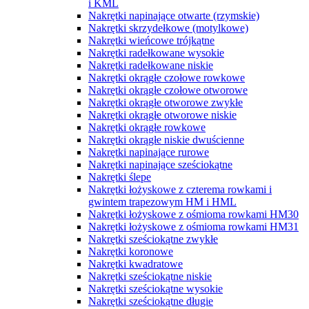
i KML
Nakrętki napinające otwarte (rzymskie)
Nakrętki skrzydełkowe (motylkowe)
Nakrętki wieńcowe trójkątne
Nakrętki radełkowane wysokie
Nakrętki radełkowane niskie
Nakrętki okrągłe czołowe rowkowe
Nakrętki okrągłe czołowe otworowe
Nakrętki okrągłe otworowe zwykłe
Nakrętki okrągłe otworowe niskie
Nakrętki okrągłe rowkowe
Nakrętki okrągłe niskie dwuścienne
Nakrętki napinające rurowe
Nakrętki napinające sześciokątne
Nakrętki ślepe
Nakrętki łożyskowe z czterema rowkami i
gwintem trapezowym HM i HML
Nakrętki łożyskowe z ośmioma rowkami HM30
Nakrętki łożyskowe z ośmioma rowkami HM31
Nakrętki sześciokątne zwykłe
Nakrętki koronowe
Nakrętki kwadratowe
Nakrętki sześciokątne niskie
Nakrętki sześciokątne wysokie
Nakrętki sześciokątne długie