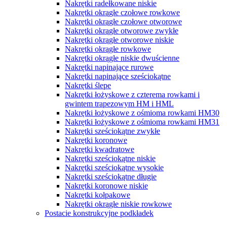
Nakrętki radełkowane niskie
Nakrętki okrągłe czołowe rowkowe
Nakrętki okrągłe czołowe otworowe
Nakrętki okrągłe otworowe zwykłe
Nakrętki okrągłe otworowe niskie
Nakrętki okrągłe rowkowe
Nakrętki okrągłe niskie dwuścienne
Nakrętki napinające rurowe
Nakrętki napinające sześciokątne
Nakrętki ślepe
Nakrętki łożyskowe z czterema rowkami i
gwintem trapezowym HM i HML
Nakrętki łożyskowe z ośmioma rowkami HM30
Nakrętki łożyskowe z ośmioma rowkami HM31
Nakrętki sześciokątne zwykłe
Nakrętki koronowe
Nakrętki kwadratowe
Nakrętki sześciokątne niskie
Nakrętki sześciokątne wysokie
Nakrętki sześciokątne długie
Nakrętki koronowe niskie
Nakrętki kołpakowe
Nakrętki okrągłe niskie rowkowe
Postacie konstrukcyjne podkładek