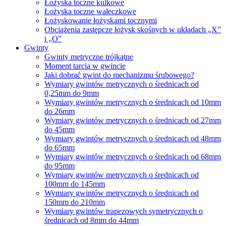
Łożyska toczne kulkowe
Łożyska toczne wałeczkowe
Łożyskowanie łożyskami tocznymi
Obciążenia zastępcze łożysk skośnych w układach „X”
i „O”
Gwinty
Gwinty metryczne trójkątne
Moment tarcia w gwincie
Jaki dobrać gwint do mechanizmu śrubowego?
Wymiary gwintów metrycznych o średnicach od
0,25mm do 9mm
Wymiary gwintów metrycznych o średnicach od 10mm
do 26mm
Wymiary gwintów metrycznych o średnicach od 27mm
do 45mm
Wymiary gwintów metrycznych o średnicach od 48mm
do 65mm
Wymiary gwintów metrycznych o średnicach od 68mm
do 95mm
Wymiary gwintów metrycznych o średnicach od
100mm do 145mm
Wymiary gwintów metrycznych o średnicach od
150mm do 210mm
Wymiary gwintów trapezowych symetrycznych o
średnicach od 8mm do 44mm