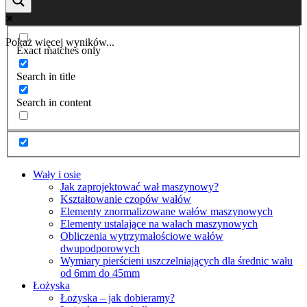
Pokaż więcej wyników...
Exact matches only
Search in title
Search in content
Wały i osie
Jak zaprojektować wał maszynowy?
Kształtowanie czopów wałów
Elementy znormalizowane wałów maszynowych
Elementy ustalające na wałach maszynowych
Obliczenia wytrzymałościowe wałów
dwupodporowych
Wymiary pierścieni uszczelniających dla średnic wału
od 6mm do 45mm
Łożyska
Łożyska – jak dobieramy?