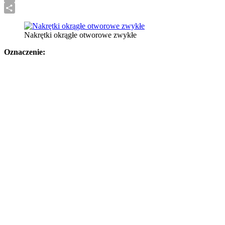
Translate
Print
Share
Nakrętki okrągłe otworowe zwykłe
Oznaczenie: