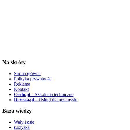
Na skróty
Strona główna
Polityka prywatności
Reklama
Kontakt
Certo.pl
– Szkolenia techniczne
Deresta.pl
– Usługi dla przemysłu
Baza wiedzy
Wały i osie
Łożyska