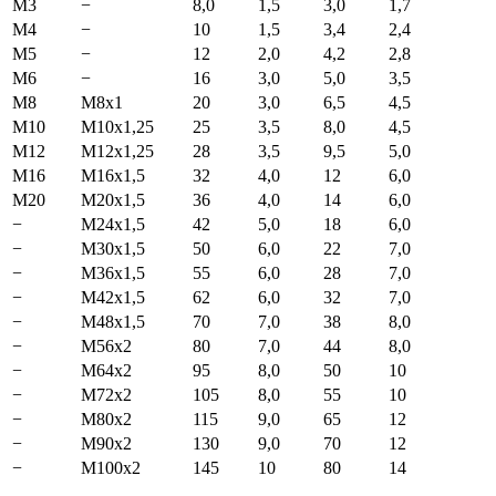
M3
−
8,0
1,5
3,0
1,7
M4
­−
10
1,5
3,4
2,4
M5
−
12
2,0
4,2
2,8
M6
−
16
3,0
5,0
3,5
M8
M8x1
20
3,0
6,5
4,5
M10
M10x1,25
25
3,5
8,0
4,5
M12
M12x1,25
28
3,5
9,5
5,0
M16
M16x1,5
32
4,0
12
6,0
M20
M20x1,5
36
4,0
14
6,0
­−
M24x1,5
42
5,0
18
6,0
−
M30x1,5
50
6,0
22
7,0
−
M36x1,5
55
6,0
28
7,0
­−
M42x1,5
62
6,0
32
7,0
−
M48x1,5
70
7,0
38
8,0
−
­M56x2
80
7,0
44
8,0
­−
M64x2
95
8,0
50
10
­−
M72x2
105
8,0
55
10
−
M80x2
115
9,0
65
12
−
M90x2
130
9,0
70
12
­−
M100x2
145
10
80
14